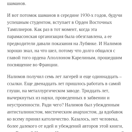
шаманов.
И вот потомок шаманов в середине 1930-х годов, будучи
успешным студентом, вступает в Орден Восточных
Тамплиеров. Как раз в тот момент, когда эта
парамасонская организация была обезглавлена, а ее
предводители давали показания на Лубянке. И Налимов
хорошо знал, на что шел, потому что долго общался с
главой того ордена Аполлоном Карелиным, прошедшим
посвящение во Франции.
Налимов получил семь лет лагерей и еще одиннадцать –
ссылки. Еще двенадцать лет пришлось работать в самой
глуши, на металлургическом заводе. Тридцать лет,
вычеркнутых из науки, проведенных в забвении и
неустроенности. Ради чего? Налимов был убежденным
антисталинистом, мистическим анархистом, да вдобавок
ко всему принял католичество. Казалось, нет человека,
более далекого от идей и убеждений авторов этой книги,