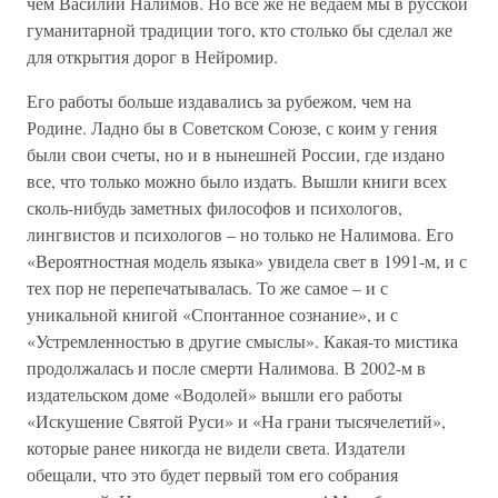
чем Василий Налимов. Но все же не ведаем мы в русской
гуманитарной традиции того, кто столько бы сделал же
для открытия дорог в Нейромир.
Его работы больше издавались за рубежом, чем на
Родине. Ладно бы в Советском Союзе, с коим у гения
были свои счеты, но и в нынешней России, где издано
все, что только можно было издать. Вышли книги всех
сколь-нибудь заметных философов и психологов,
лингвистов и психологов – но только не Налимова. Его
«Вероятностная модель языка» увидела свет в 1991-м, и с
тех пор не перепечатывалась. То же самое – и с
уникальной книгой «Спонтанное сознание», и с
«Устремленностью в другие смыслы». Какая-то мистика
продолжалась и после смерти Налимова. В 2002-м в
издательском доме «Водолей» вышли его работы
«Искушение Святой Руси» и «На грани тысячелетий»,
которые ранее никогда не видели света. Издатели
обещали, что это будет первый том его собрания