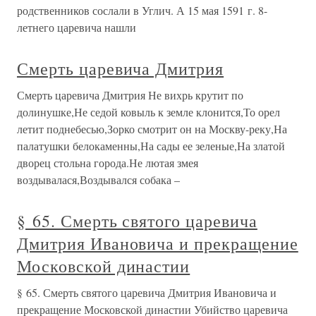
родственников сослали в Углич. А 15 мая 1591 г. 8-
летнего царевича нашли
Смерть царевича Дмитрия
Смерть царевича Дмитрия Не вихрь крутит по
долинушке,Не седой ковыль к земле клонится,То орел
летит поднебесью,Зорко смотрит он на Москву-реку,На
палатушки белокаменны,На сады ее зеленые,На златой
дворец стольна города.Не лютая змея
воздывалася,Воздывался собака –
§ 65. Смерть святого царевича
Дмитрия Ивановича и прекращение
Московской династии
§ 65. Смерть святого царевича Дмитрия Ивановича и
прекращение Московской династии Убийство царевича