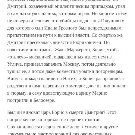
Дмитрий, охваченный эпилептическим припадком, упал
и сам наткнулся на нож, которым играл. Но многие этому
не поверили, считая, что убийцы подосланы Годуновым,
для которого сын Ивана Грозного был непреодолимым
препятствием на пути к высшей власти. Со смертью же
Дмитрия пресекалась династия Рюриковичей. По
известиям иностранца Жака Маржерета, Борис, чтобы
«отвлечь» москвичей, ошарашенных известием из
Углича, приказал запалить Москву, потом деятельно
тушил ее, а потом даже возместил убытки погорельцам.
Вину за пожар свалили на Нагих, и Борис расправился с
родственниками царевича по матери: двое из них попали
в тюрьму, а саму вдовствующую царицу Марию
постригли в Белоозере.
Был ли виноват царь Борис в смерти Дмитрия? Этот
вопрос мучает историков не первое столетие.
Сохранившееся следственное дело в Угличе и другие
документы не дают оснований для окончательных