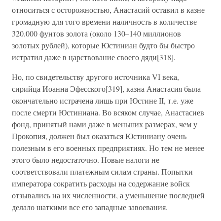
относиться с осторожностью, Анастасий оставил в казне
громадную для того времени наличность в количестве
320.000 фунтов золота (около 130–140 миллионов
золотых рублей), которые Юстиниан будто бы быстро
истратил даже в царствование своего дяди[318].
Но, по свидетельству другого источника VI века,
сирийца Иоанна Эфесского[319], казна Анастасия была
окончательно истрачена лишь при Юстине II, т.е. уже
после смерти Юстиниана. Во всяком случае, Анастасиев
фонд, принятый нами даже в меньших размерах, чем у
Прокопия, должен был оказаться Юстиниану очень
полезным в его военных предприятиях. Но тем не менее
этого было недостаточно. Новые налоги не
соответствовали платежным силам страны. Попытки
императора сократить расходы на содержание войск
отзывались на их численности, а уменьшение последней
делало шаткими все его западные завоевания.