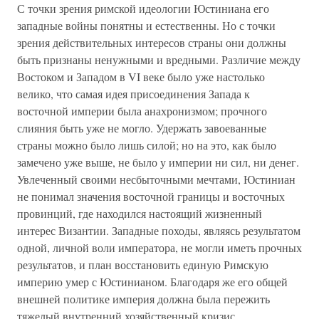
С точки зрения римской идеологии Юстиниана его
западные войны понятны и естественны. Но с точки
зрения действительных интересов страны они должны
быть признаны ненужными и вредными. Различие между
Востоком и Западом в VI веке было уже настолько
велико, что самая идея присоединения Запада к
восточной империи была анахронизмом; прочного
слияния быть уже не могло. Удержать завоеванные
страны можно было лишь силой; но на это, как было
замечено уже выше, не было у империи ни сил, ни денег.
Увлеченный своими несбыточными мечтами, Юстиниан
не понимал значения восточной границы и восточных
провинций, где находился настоящий жизненный
интерес Византии. Западные походы, являясь результатом
одной, личной воли императора, не могли иметь прочных
результатов, и план восстановить единую Римскую
империю умер с Юстинианом. Благодаря же его общей
внешней политике империя должна была пережить
тяжелый внутренний хозяйственный кризис.