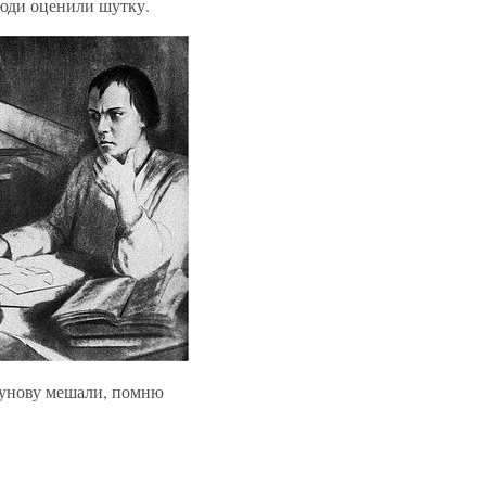
юди оценили шутку.
зунову мешали, помню