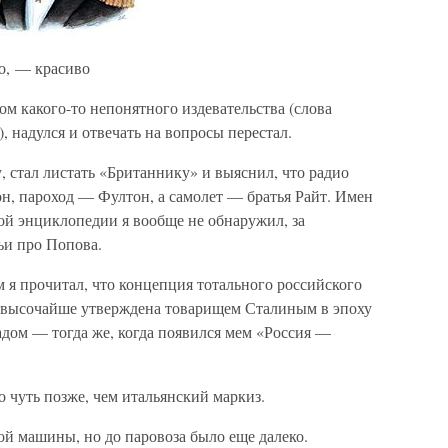
о, — красиво
том какого-то непонятного издевательства (слова
, надулся и отвечать на вопросы перестал.
, стал листать «Британнику» и выяснил, что радио
н, пароход — Фултон, а самолет — братья Райт. Имен
ой энциклопедии я вообще не обнаружил, за
ьи про Попова.
м я прочитал, что концепция тотального российского
а высочайше утверждена товарищем Сталиным в эпоху
адом — тогда же, когда появился мем «Россия —
о чуть позже, чем итальянский маркиз.
ой машины, но до паровоза было еще далеко.