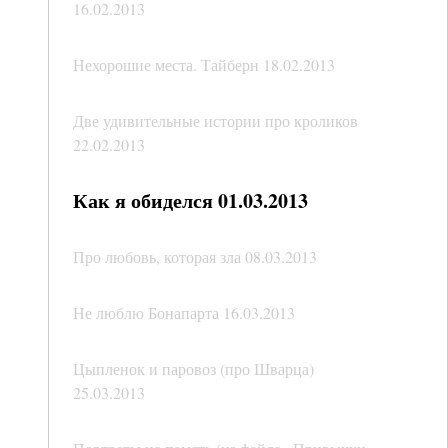
16.02.2013
Нехорошие места. Тайберн 18.02.2013
Две удивительные истории про кроликов
22.02.2013
Как я обиделся 01.03.2013
Про любовь, которая зла 08.03.2013
Не люблю Бонапарта 16.03.2013
Цыпленок и паровоз (про Шварца)
25.03.2013