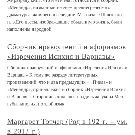
«Менандр», названный именем древнегреческого
драматурга, жившего в середине IV – начале III века до
н. э.Его пьесы, изображавшие обыденную жизнь, были
наполнены народной
Сборник нравоучений и афоризмов
«Изречения Исихия и Варнавы»
Сборник нравоучений и афоризмов «Изречения Исихия и
Варнавы» К тому же разряду литературных
произведений, что и два предыдущих – «Пчела» и
«Менандр», принадлежит и сборник «Изречения Исихия
и Варнавы».Сторонись похвалы, стыдись же укора.Меч
губит многих, но злой язык
Маргарет Тэтчер (Род в 192 г. – ум.
в 2013 г.)