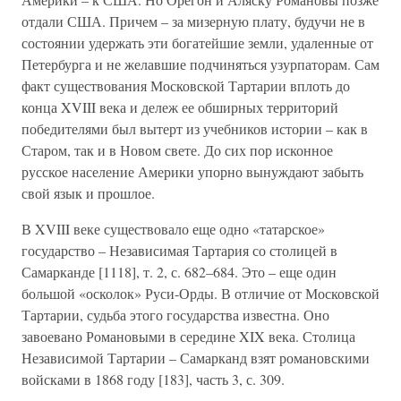
отдали США. Причем – за мизерную плату, будучи не в
состоянии удержать эти богатейшие земли, удаленные от
Петербурга и не желавшие подчиняться узурпаторам. Сам
факт существования Московской Тартарии вплоть до
конца XVIII века и дележ ее обширных территорий
победителями был вытерт из учебников истории – как в
Старом, так и в Новом свете. До сих пор исконное
русское население Америки упорно вынуждают забыть
свой язык и прошлое.
В XVIII веке существовало еще одно «татарское»
государство – Независимая Тартария со столицей в
Самарканде [1118], т. 2, с. 682–684. Это – еще один
большой «осколок» Руси-Орды. В отличие от Московской
Тартарии, судьба этого государства известна. Оно
завоевано Романовыми в середине XIX века. Столица
Независимой Тартарии – Самарканд взят романовскими
войсками в 1868 году [183], часть 3, с. 309.