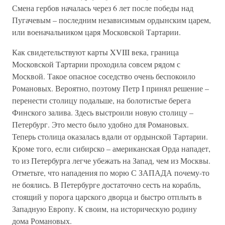
Смена гербов началась через 6 лет после победы над
Пугачевым – последним независимым ордынским царем,
или военачальником царя Московской Тартарии.
Как свидетельствуют карты XVIII века, граница
Московской Тартарии проходила совсем рядом с
Москвой. Такое опасное соседство очень беспокоило
Романовых. Вероятно, поэтому Петр I принял решение –
перенести столицу подальше, на болотистые берега
Финского залива. Здесь выстроили новую столицу –
Петербург. Это место было удобно для Романовых.
Теперь столица оказалась вдали от ордынской Тартарии.
Кроме того, если сибирско – американская Орда нападет,
то из Петербурга легче убежать на Запад, чем из Москвы.
Отметьте, что нападения по морю С ЗАПАДА почему-то
не боялись. В Петербурге достаточно сесть на корабль,
стоящий у порога царского дворца и быстро отплыть в
Западную Европу. К своим, на историческую родину
дома Романовых.