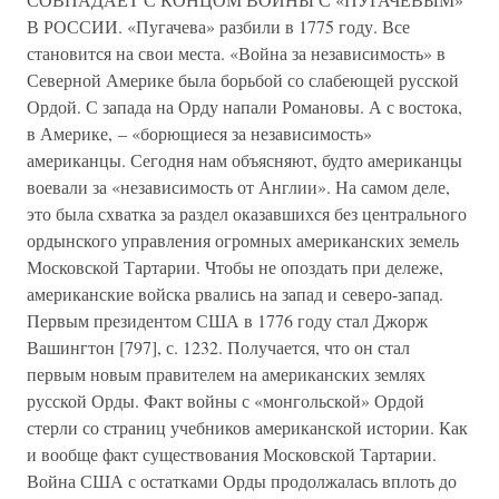
В РОССИИ. «Пугачева» разбили в 1775 году. Все
становится на свои места. «Война за независимость» в
Северной Америке была борьбой со слабеющей русской
Ордой. С запада на Орду напали Романовы. А с востока,
в Америке, – «борющиеся за независимость»
американцы. Сегодня нам объясняют, будто американцы
воевали за «независимость от Англии». На самом деле,
это была схватка за раздел оказавшихся без центрального
ордынского управления огромных американских земель
Московской Тартарии. Чтобы не опоздать при дележе,
американские войска рвались на запад и северо-запад.
Первым президентом США в 1776 году стал Джорж
Вашингтон [797], с. 1232. Получается, что он стал
первым новым правителем на американских землях
русской Орды. Факт войны с «монгольской» Ордой
стерли со страниц учебников американской истории. Как
и вообще факт существования Московской Тартарии.
Война США с остатками Орды продолжалась вплоть до