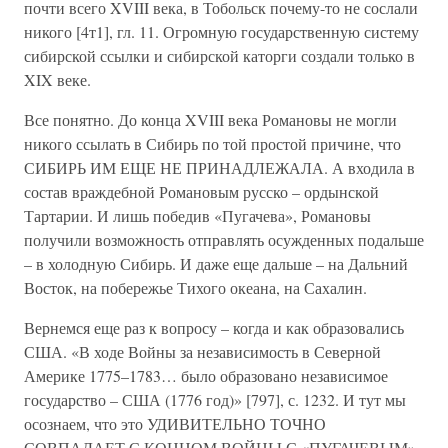
почти всего XVIII века, в Тобольск почему-то не сослали
никого [4т1], гл. 11. Огромную государственную систему
сибирской ссылки и сибирской каторги создали только в
XIX веке.
Все понятно. До конца XVIII века Романовы не могли
никого ссылать в Сибирь по той простой причине, что
СИБИРЬ ИМ ЕЩЕ НЕ ПРИНАДЛЕЖАЛА. А входила в
состав враждебной Романовым русско – ордынской
Тартарии. И лишь победив «Пугачева», Романовы
получили возможность отправлять осужденных подальше
– в холодную Сибирь. И даже еще дальше – на Дальний
Восток, на побережье Тихого океана, на Сахалин.
Вернемся еще раз к вопросу – когда и как образовались
США. «В ходе Войны за независимость в Северной
Америке 1775–1783… было образовано независимое
государство – США (1776 год)» [797], с. 1232. И тут мы
осознаем, что это УДИВИТЕЛЬНО ТОЧНО
СОВПАДАЕТ С КОНЦОМ ВОЙНЫ С «ПУГАЧЕВЫМ»