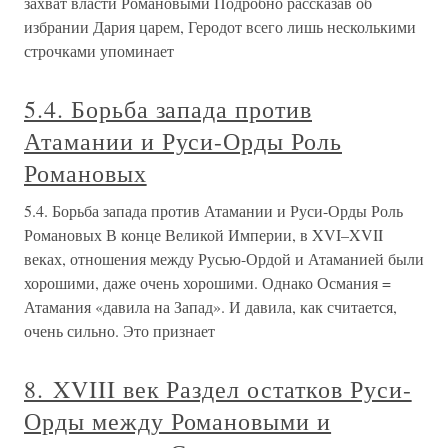
захват власти Романовыми Подробно рассказав об
избрании Дария царем, Геродот всего лишь несколькими
строчками упоминает
5.4. Борьба запада против
Атамании и Руси-Орды Роль
Романовых
5.4. Борьба запада против Атамании и Руси-Орды Роль
Романовых В конце Великой Империи, в XVI–XVII
веках, отношения между Русью-Ордой и Атаманией были
хорошими, даже очень хорошими. Однако Османия =
Атамания «давила на Запад». И давила, как считается,
очень сильно. Это признает
8. XVIII век Раздел остатков Руси-
Орды между Романовыми и