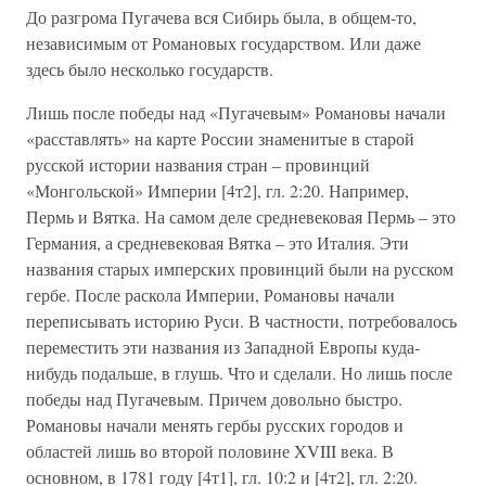
До разгрома Пугачева вся Сибирь была, в общем-то,
независимым от Романовых государством. Или даже
здесь было несколько государств.
Лишь после победы над «Пугачевым» Романовы начали
«расставлять» на карте России знаменитые в старой
русской истории названия стран – провинций
«Монгольской» Империи [4т2], гл. 2:20. Например,
Пермь и Вятка. На самом деле средневековая Пермь – это
Германия, а средневековая Вятка – это Италия. Эти
названия старых имперских провинций были на русском
гербе. После раскола Империи, Романовы начали
переписывать историю Руси. В частности, потребовалось
переместить эти названия из Западной Европы куда-
нибудь подальше, в глушь. Что и сделали. Но лишь после
победы над Пугачевым. Причем довольно быстро.
Романовы начали менять гербы русских городов и
областей лишь во второй половине XVIII века. В
основном, в 1781 году [4т1], гл. 10:2 и [4т2], гл. 2:20.