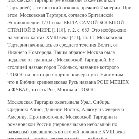
Тартарией) – гигантский осколок прежней Империи. При
этом, Московская Тартария, согласно Британской
Энциклопедии 1771 года, БЫЛА САМОЙ БОЛЬШОЙ
СТРАНОЙ В МИРЕ [1118], т. 2, с. 683. Это изображено
на многих картах XVIII века [4т1], гл. 11. Московская
Тартария начиналась со среднего течения Волги, от
Нижнего Новгорода. Таким образом Москва была
недалеко от границы с Московской Тартарией. Ее
столицей назван город Тобольск, название которого
ТОБОЛ на некоторых картах подчеркнуто. Напомним,
что в Библии средневековая Русь названа РОШ МЕШЕХ
и ФУВАЛ, то есть Рос, Москва и ТОБОЛ.
Московская Тартария охватывала Урал, Сибирь,
Среднюю Азию, Дальний Восток, Аляску и Северную
Америку. Противостояние Московской Тартарии и
романовской России (первоначально небольшой по
размерам) завершилось во второй половине XVIII века
известной – якобы «крестьянской», – войной с