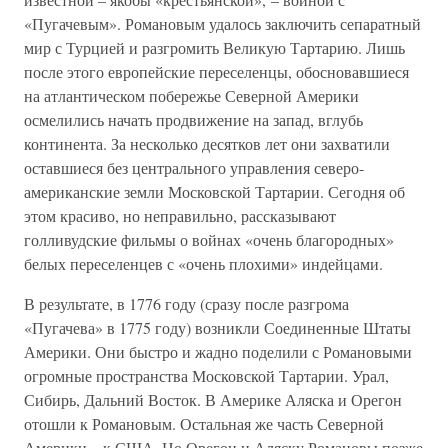
«Пугачевым». Романовым удалось заключить сепаратный
мир с Турцией и разгромить Великую Тартарию. Лишь
после этого европейские переселенцы, обосновавшиеся
на атлантическом побережье Северной Америки
осмелились начать продвижение на запад, вглубь
континента. За несколько десятков лет они захватили
оставшиеся без центрального управления северо-
американские земли Московской Тартарии. Сегодня об
этом красиво, но неправильно, рассказывают
голливудские фильмы о войнах «очень благородных»
белых переселенцев с «очень плохими» индейцами.
В результате, в 1776 году (сразу после разгрома
«Пугачева» в 1775 году) возникли Соединенные Штаты
Америки. Они быстро и жадно поделили с Романовыми
огромные пространства Московской Тартарии. Урал,
Сибирь, Дальний Восток. В Америке Аляска и Орегон
отошли к Романовым. Остальная же часть Северной
Америки – к США. Но Орегон и Аляску Романовы позже