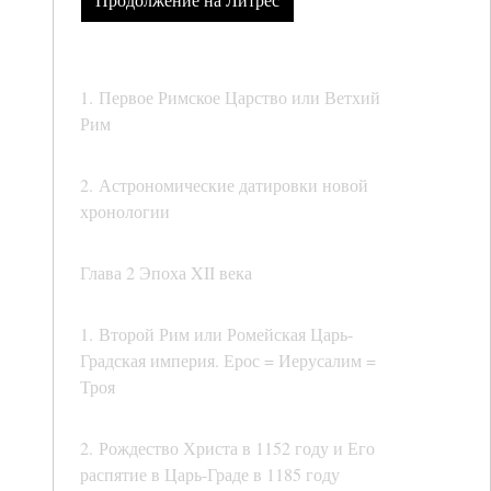
1. Первое Римское Царство или Ветхий
Рим
2. Астрономические датировки новой
хронологии
Глава 2 Эпоха XII века
1. Второй Рим или Ромейская Царь-
Градская империя. Ерос = Иерусалим =
Троя
2. Рождество Христа в 1152 году и Его
распятие в Царь-Граде в 1185 году