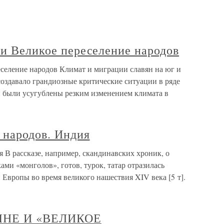
 и Великое переселение народов
еселение народов Климат и миграции славян на юг и
создавало грандиозные критические ситуации в ряде
и были усугублены резким изменением климата в
 народов. Индия
я В рассказе, например, скандинавских хроник, о
ми «монголов», готов, турок, татар отразилась
 Европы во время великого нашествия XIV века [5 т].
ЯНЕ И «ВЕЛИКОЕ