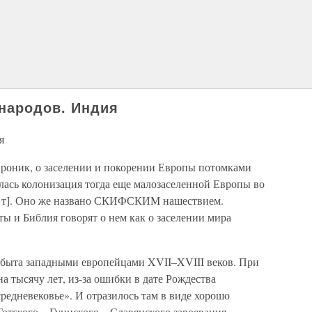
 народов. Индия
я
 хроник, о заселении и покорении Европы потомками
зилась колонизация тогда еще малозаселенной Европы во
[5 т]. Оно же названо СКИФСКИМ нашествием.
ы и Библия говорят о нем как о заселении мира
абыта западными европейцами XVII–XVIII веков. При
а тысячу лет, из-за ошибки в дате Рождества
средневековье». И отразилось там в виде хорошо
Готского – Гуннского – Славянского завоевания