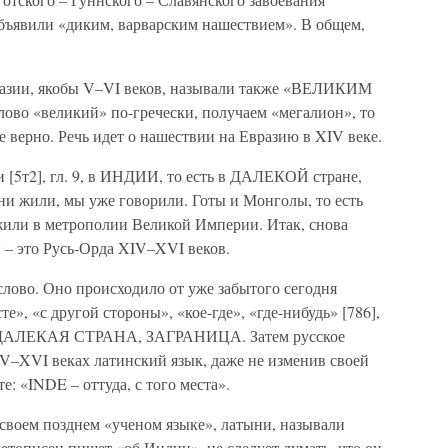
объявили «диким, варварским нашествием». В общем,
азии, якобы V–VI веков, называли также «ВЕЛИКИМ
ово «великий» по-гречески, получаем «мегалион», то
ерно. Речь идет о нашествии на Евразию в XIV веке.
 [5т2], гл. 9, в ИНДИИ, то есть в ДАЛЕКОЙ стране,
они жили, мы уже говорили. Готы и Монголы, то есть
 жили в метрополии Великой Империи. Итак, снова
 – это Русь-Орда XIV–XVI веков.
лово. Оно происходило от уже забытого сегодня
е», «с другой стороны», «кое-где», «где-нибудь» [786],
то ДАЛЕКАЯ СТРАНА, ЗАГРАНИЦА. Затем русское
–XVI веках латинский язык, даже не изменив своей
: «INDE – оттуда, с того места».
воем позднем «ученом языке», латыни, называли
описец пишет «об Индии», не следует думать, что он