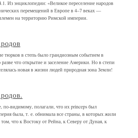
14.1. Из энциклопедии: «Великое переселение народов
нических перемещений в Европе в 4–7 веках —
 племен на территорию Римской империи.
ародов
е тюрков в степь было грандиозным событием в
 разве что открытие и заселение Америки. Но в степи
аселялась новая в жизни людей природная зона Земли!
родов.
, по-видимому, полагали, что их princeps был
ерия была, т. е. обнимала все страны, в которых жили
том, что к Востоку от Рейна, к Северу от Дуная, к