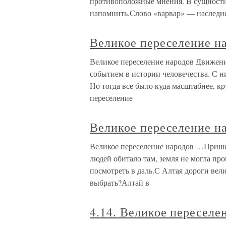
противоположные мнения. В сущности,
напомнить.Слово «варвар» — наследи
Великое переселение н
Великое переселение народов Движени
событием в истории человечества. С н
Но тогда все было куда масштабнее, кр
переселение
Великое переселение н
Великое переселение народов …Пришел
людей обитало там, земля не могла пр
посмотреть в даль.С Алтая дороги вел
выбрать?Алтай в
4.14. Великое переселе