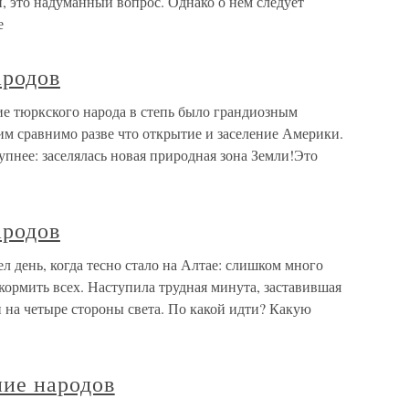
 это надуманный вопрос. Однако о нем следует
е
ародов
е тюркского народа в степь было грандиозным
им сравнимо разве что открытие и заселение Америки.
упнее: заселялась новая природная зона Земли!Это
ародов
 день, когда тесно стало на Алтае: слишком много
окормить всех. Наступила трудная минута, заставившая
и на четыре стороны света. По какой идти? Какую
ние народов