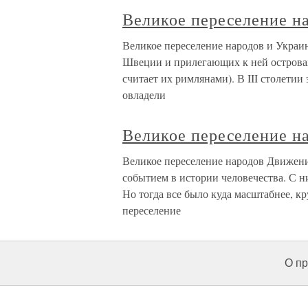
Великое переселение н
Великое переселение народов и Украин
Швеции и прилегающих к ней островах
считает их римлянами). В III столетии
овладели
Великое переселение н
Великое переселение народов Движени
событием в истории человечества. С н
Но тогда все было куда масштабнее, кр
переселение
О пр