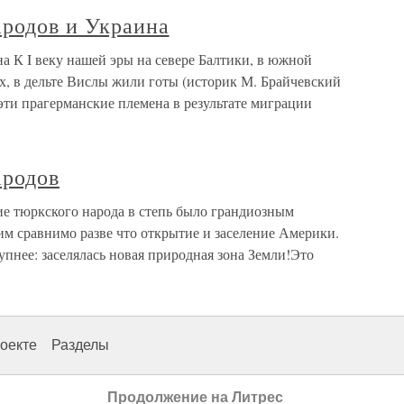
ародов и Украина
а К I веку нашей эры на севере Балтики, в южной
, в дельте Вислы жили готы (историк М. Брайчевский
 эти прагерманские племена в результате миграции
ародов
е тюркского народа в степь было грандиозным
им сравнимо разве что открытие и заселение Америки.
упнее: заселялась новая природная зона Земли!Это
оекте
Разделы
Продолжение на Литрес