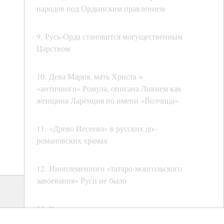
народов под Ордынским правлением
9. Русь-Орда становится могущественным
Царством
10. Дева Мария, мать Христа =
«античного» Ромула, описана Ливием как
женщина Ларенция по имени «Волчица»
11. «Древо Иесеево» в русских до-
романовских храмах
12. Иноплеменного «татаро-монгольского
завоевания» Руси не было
13. Когда происходили «античные»
затмения и когда создавались