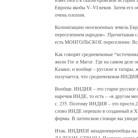
Европы якобы V–VI веков. Затем его 
очень плохим.
Колонизацию неосвоенных земель Евр
переселением народов». Прочитывая сл
есть МОНГОЛЬСКОЕ переселение. Все в
Как говорят средневековые ^источники
жили Гог и Магог. Где на самом деле 
Казаки, и вообще – русские и татары,
получается, что средневековая ИНДИЯ
Вообще, ИНДИЯ – это старое русское с
наречия ИНДЕ, то есть – «в другом мест
с. 235. Поэтому ИНДИЯ – это прос
слово ИНДЕ перешло в созданный в XV
формы. В латинском словаре вы увидите
Итак, ИНДИЕИ западноевропейцы на с
ДАЛЕКИЕ СТРАНЫ. Поэтому, когда лет