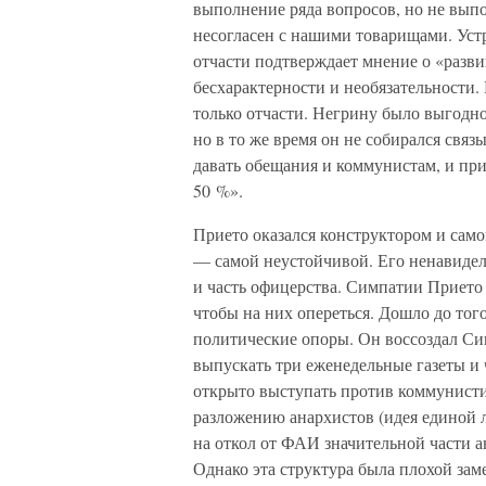
выполнение ряда вопросов, но не выпо
несогласен с нашими товарищами. Устр
отчасти подтверждает мнение о «разв
бесхарактерности и необязательности.
только отчасти. Негрину было выгодн
но в то же время он не собирался связ
давать обещания и коммунистам, и при
50 %».
Прието оказался конструктором и само
— самой неустойчивой. Его ненавидел
и часть офицерства. Симпатии Прието 
чтобы на них опереться. Дошло до того
политические опоры. Он воссоздал Си
выпускать три еженедельные газеты и
открыто выступать против коммунистич
разложению анархистов (идея единой л
на откол от ФАИ значительной части а
Однако эта структура была плохой за