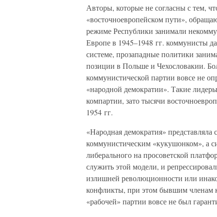
Авторы, которые не согласны с тем, ч
«восточноевропейском пути», обращаю
режиме Республики занимали некоммун
Европе в 1945–1948 гг. коммунисты да
системе, прозападные политики зани
позиции в Польше и Чехословакии. Бо
коммунистической партии вовсе не опр
«народной демократии». Такие лидеры,
компартии, зато тысячи восточноевро
1954 гг.
«Народная демократия» представляла 
коммунистическим «кукушонком», а си
либерального на просоветской платфор
служить этой модели, и репрессировал
излишней революционности или инако
конфликты, при этом бывшим членам 
«рабочей» партии вовсе не был гарант