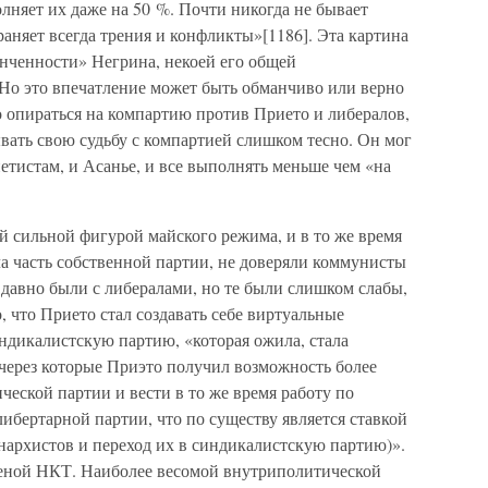
лняет их даже на 50 %. Почти никогда не бывает
аняет всегда трения и конфликты»[1186]. Эта картина
инченности» Негрина, некоей его общей
 Но это впечатление может быть обманчиво или верно
о опираться на компартию против Прието и либералов,
ывать свою судьбу с компартией слишком тесно. Он мог
етистам, и Асанье, и все выполнять меньше чем «на
й сильной фигурой майского режима, и в то же время
а часть собственной партии, не доверяли коммунисты
давно были с либералами, но те были слишком слабы,
, что Прието стал создавать себе виртуальные
ндикалистскую партию, «которая ожила, стала
 через которые Приэто получил возможность более
еской партии и вести в то же время работу по
ибертарной партии, что по существу является ставкой
нархистов и переход их в синдикалистскую партию)».
меной НКТ. Наиболее весомой внутриполитической