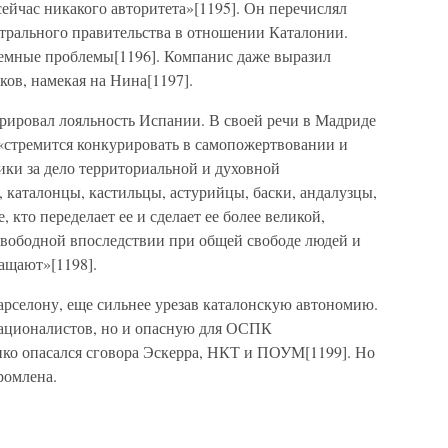
сейчас никакого авторитета»[1195]. Он перечислял
трального правительства в отношении Каталонии.
темные проблемы[1196]. Компанис даже выразил
ов, намекая на Нина[1197].
ировал лояльность Испании. В своей речи в Мадриде
 «стремится конкурировать в самопожертвовании и
ики за дело территориальной и духовной
аталонцы, кастильцы, астурийцы, баски, андалузцы,
 кто переделает ее и сделает ее более великой,
 свободной впоследствии при общей свободе людей и
гащают»[1198].
Барселону, еще сильнее урезав каталонскую автономию.
националистов, но и опасную для ОСПК
ко опасался сговора Эскерра, НКТ и ПОУМ[1199]. Но
ромлена.