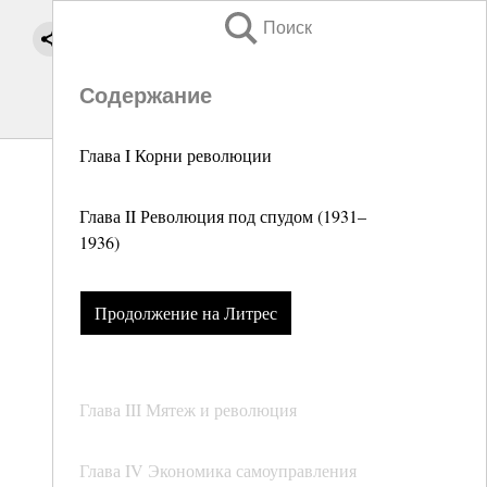
Поиск
Содержание
Глава I Корни революции
Глава II Революция под спудом (1931–
1936)
Продолжение на Литрес
Глава III Мятеж и революция
Глава IV Экономика самоуправления