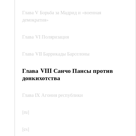
Глава V Борьба за Мадрид и «военная
демократия»
Глава VI Поляризация
Глава VII Баррикады Барселоны
Глава VIII Санчо Пансы против
донкихотства
Глава IX Агония республики
[ru]
[es]