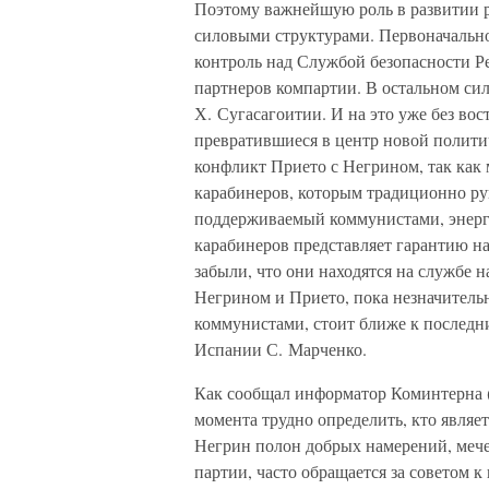
Поэтому важнейшую роль в развитии р
силовыми структурами. Первоначальн
контроль над Службой безопасности Р
партнеров компартии. В остальном сил
Х. Сугасагоитии. И на это уже без во
превратившиеся в центр новой полити
конфликт Прието с Негрином, так как
карабинеров, которым традиционно ру
поддерживаемый коммунистами, энерги
карабинеров представляет гарантию н
забыли, что они находятся на службе 
Негрином и Прието, пока незначительн
коммунистами, стоит ближе к последн
Испании С. Марченко.
Как сообщал информатор Коминтерна (
момента трудно определить, кто являе
Негрин полон добрых намерений, мечет
партии, часто обращается за советом к