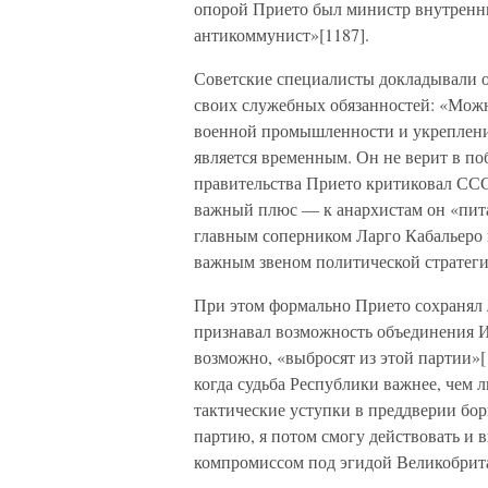
опорой Прието был министр внутренн
антикоммунист»[1187].
Советские специалисты докладывали 
своих служебных обязанностей: «Можн
военной промышленности и укрепление
является временным. Он не верит в по
правительства Прието критиковал ССС
важный плюс — к анархистам он «пита
главным соперником Ларго Кабальеро 
важным звеном политической стратег
При этом формально Прието сохранял 
признавал возможность объединения И
возможно, «выбросят из этой партии»[1
когда судьба Республики важнее, чем л
тактические уступки в преддверии бо
партию, я потом смогу действовать и вн
компромиссом под эгидой Великобрит