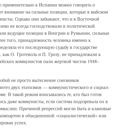
то применительно к Испании можно говорить о
т внимание на сильные позиции, которые в майском
исты. Однако они забывают, что и в Восточной
леко не всегда господствовали в политической
мали ведущие позиции в Венгрии и Румынии, сильные
лее того, принадлежность человека именно к
еделяла его последующую судьбу в государстве
 как О. Гротеволь и П. Грозу, не принадлежали к
пейских коммунистов пали жертвой чисток 1948–
собой не просто вытеснение союзников
нтез двух этатизмов — коммунистического и социал-
ме. В такой режим вписывались те, кто был готов
ись даже коммунисты, если система подозревала их в
мыслии. Причиной репрессий могли быть и клановые
компартии в объединенной «социалистической» или
ирован успех.