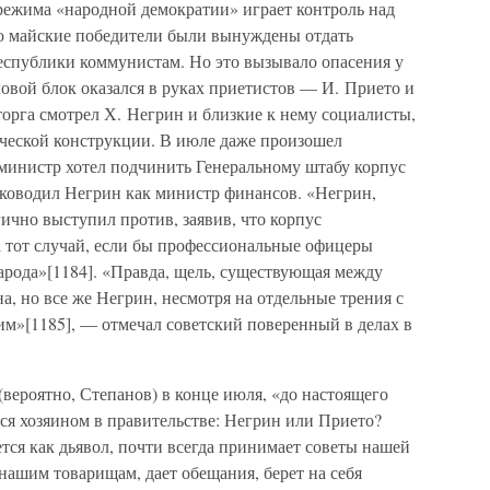
ежима «народной демократии» играет контроль над
о майские победители были вынуждены отдать
еспублики коммунистам. Но это вызывало опасения у
овой блок оказался в руках приетистов — И. Прието и
сторга смотрел Х. Негрин и близкие к нему социалисты,
ческой конструкции. В июле даже произошел
 министр хотел подчинить Генеральному штабу корпус
ководил Негрин как министр финансов. «Негрин,
чно выступил против, заявив, что корпус
а тот случай, если бы профессиональные офицеры
народа»[1184]. «Правда, щель, существующая между
а, но все же Негрин, несмотря на отдельные трения с
им»[1185], — отмечал советский поверенный в делах в
вероятно, Степанов) в конце июля, «до настоящего
тся хозяином в правительстве: Негрин или Прието?
ся как дьявол, почти всегда принимает советы нашей
 нашим товарищам, дает обещания, берет на себя