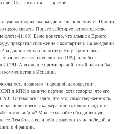
их дел Сугасагоития — «прямой
о неудовлетворительном уровне выполнения И. Прието
о прямо сказать, Приэто саботирует строительство
 флота»[1188]. Было понятно, что альянс с Прието
беду, прекратил сближение с компартией. На заседании
Р за двойственную политику. Но у Прието был
ет зоологическую ненависть»[1189], и он был
в ИСРП. А усиление противоречий в этой партии был
ии коммунистов в Испании.
лояльность правилам «народной демократии»,
СРП и КПИ в единую партию, хотя говорил, что его,
190]. Оставалось гадать, что это: самоотверженность,
ичная политическая карьера, или готовность идти на
рьбы после войны? Мол, создавайте объединенную
е ее. Тем более, если война закончится не победой, а
ании и Франции.