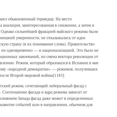
зошел обыкновенный термидор. На место
 коалиция, заинтересованная в снижении, а затем и
 Однако сильнейшей фракцией майского режима были
внешней умеренности, не отказывались от идеи
кую страну (в их понимании слова). Правительство
, но одновременно — и национализацией. Это было не
юционных завоеваний, но смена вектора революции от
твлению. Режим, который образовался в Испании в мае
форму «народной демократии» — режимов, получивших
после Второй мировой войны[1183].
етский режим, сочетающий либеральный фасад с
. Соотношение фасада и ядра режима зависит от
влиянием Запада фасад даже может в определенных
 развитие событий шло в направлении, обычном для