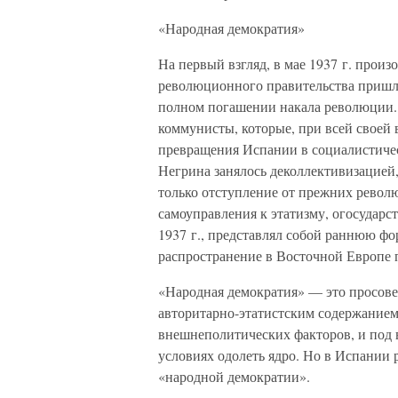
«Народная демократия»
На первый взгляд, в мае 1937 г. прои
революционного правительства пришла
полном погашении накала революции.
коммунисты, которые, при всей своей 
превращения Испании в социалистичес
Негрина занялось деколлективизацией
только отступление от прежних револ
самоуправления к этатизму, огосударс
1937 г., представлял собой раннюю 
распространение в Восточной Европе 
«Народная демократия» — это просов
авторитарно-этатистским содержанием
внешнеполитических факторов, и под 
условиях одолеть ядро. Но в Испании
«народной демократии».