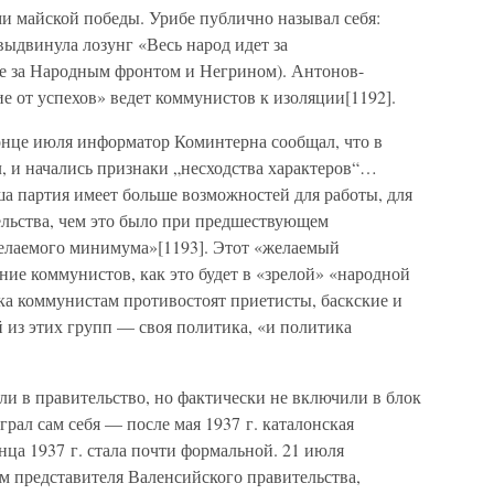
и майской победы. Урибе публично называл себя:
двинула лозунг «Весь народ идет за
не за Народным фронтом и Негрином). Антонов-
е от успехов» ведет коммунистов к изоляции[1192].
конце июля информатор Коминтерна сообщал, что в
, и начались признаки „несходства характеров“…
ша партия имеет больше возможностей для работы, для
ельства, чем это было при предшествующем
желаемого минимума»[1193]. Этот «желаемый
е коммунистов, как это будет в «зрелой» «народной
а коммунистам противостоят приетисты, баскские и
 из этих групп — своя политика, «и политика
ли в правительство, но фактически не включили в блок
рал сам себя — после мая 1937 г. каталонская
нца 1937 г. стала почти формальной. 21 июля
м представителя Валенсийского правительства,