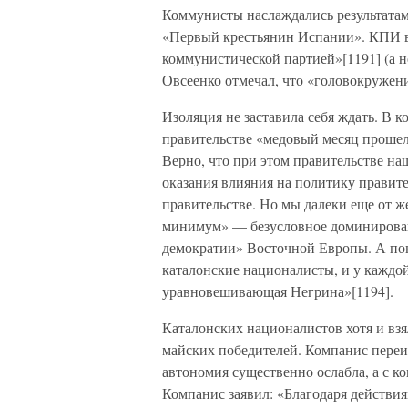
Коммунисты наслаждались результатам
«Первый крестьянин Испании». КПИ вы
коммунистической партией»[1191] (а 
Овсеенко отмечал, что «головокружени
Изоляция не заставила себя ждать. В 
правительстве «медовый месяц прошел
Верно, что при этом правительстве на
оказания влияния на политику правит
правительстве. Но мы далеки еще от 
минимум» — безусловное доминировани
демократии» Восточной Европы. А пок
каталонские националисты, и у каждой
уравновешивающая Негрина»[1194].
Каталонских националистов хотя и взя
майских победителей. Компанис переиг
автономия существенно ослабла, а с ко
Компанис заявил: «Благодаря действия