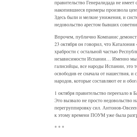
правительство Генералидада не имеет 
накопившиеся примеры произвола цен
Здесь были и мелкие унижения, и сис
недовольство арестом бывших советник
Впрочем, публично Компанис демонстр
23 октября он говорил, что Каталония
храбрости с остальной частью Республ
независимости Испании… Именно мы, к
галисийцы, все народы Испании, это те,
освободив ее сначала от нашествия, и
народов, которые составляют ее и обо
1 октября правительство переехало в 
Это вызвало не просто недовольство 
перегруппировку сил. Антонов-Овсеен
к этому времени ПОУМ уже была разг
* * *