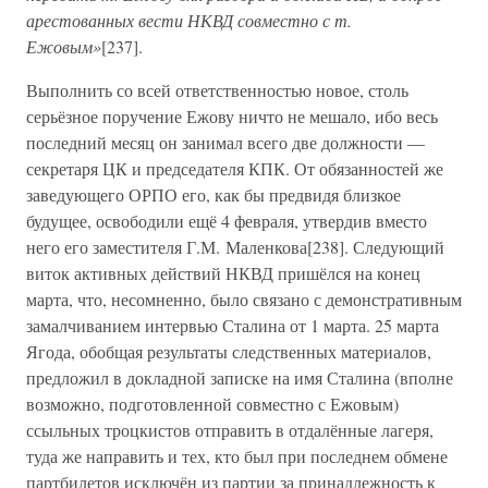
арестованных вести НКВД совместно с т.
Ежовым»
[237].
Выполнить со всей ответственностью новое, столь
серьёзное поручение Ежову ничто не мешало, ибо весь
последний месяц он занимал всего две должности —
секретаря ЦК и председателя КПК. От обязанностей же
заведующего ОРПО его, как бы предвидя близкое
будущее, освободили ещё 4 февраля, утвердив вместо
него его заместителя Г.М. Маленкова[238]. Следующий
виток активных действий НКВД пришёлся на конец
марта, что, несомненно, было связано с демонстративным
замалчиванием интервью Сталина от 1 марта. 25 марта
Ягода, обобщая результаты следственных материалов,
предложил в докладной записке на имя Сталина (вполне
возможно, подготовленной совместно с Ежовым)
ссыльных троцкистов отправить в отдалённые лагеря,
туда же направить и тех, кто был при последнем обмене
партбилетов исключён из партии за принадлежность к