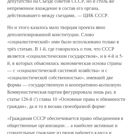
депутатство на Съезде советов СССР, но и столь же
непременное вхождение в состав его органа,
действовавшего между съездами, — ЦИК СССР.
Но и этого казалось мало творцам проекта явно
деполитизированной конституции. Слово
«социалистический» ими было использовано только в
трёх статьях. В 1-й, где говорилось о том, что СССР
является «социалистическим государством», и в 4-й и 5-
й, в которых объяснялась экономическая основа страны
— с «социалистической системой хозяйства» и с
«социалистической собственностью», имевшей две
формы — государственную и кооперативно-колхозную.
Коммунистическая партия фигурировала лишь раз, в
статье 126-й (!) главы 10 «Основные права и обязанности
граждан», да и то в весьма своеобразной форме:
«Гражданам СССР обеспечивается право объединения в
общественные организации… а наиболее активные и
сознательные граждане из рядов рабочего класса и