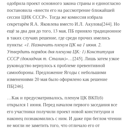
одобрила проект основного закона страны и единогласно
постановила «внести его на рассмотрение ближайшей
сессии ЦИК СССР». Тогда же комиссия избрала
секретарём Я.А. Яковлева вместо И.Л. Акулова[244]. Но
ещё за два дня до того, 13 мая, ПБ приняло традиционное
в таких случаях решение, где среди прочих имелись
пункты:
«1. Назначить пленум ЦК на 1 июня. 2.
Утвердить порядок дня пленума ЦК: 1) Конституция
СССР (докладчик т. Сталин)»
…[245]. Лишь затем узкое
руководство вернулось к проблеме превентивной
самообороны. Предложение Ягоды с небольшими
изменениями 20 мая было оформлено как решение
ПБ[246].
…Как и предусматривалось, пленум ЦК ВКП(б)
открылся 1 июня. Перед началом первого заседания все
его участники получили проект новой конституции и
наконец познакомились с ним. И даже при беглом чтении
не могли не заметить того, что отличало его от