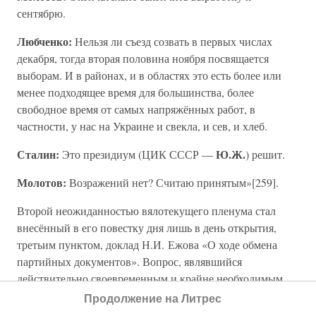
сентябрю.
Любченко:
Нельзя ли съезд созвать в первых числах
декабря, тогда вторая половина ноября посвящается
выборам. И в районах, и в областях это есть более или
менее подходящее время для большинства, более
свободное время от самых напряжённых работ, в
частности, у нас на Украине и свекла, и сев, и хлеб.
Сталин:
Ю.Ж.
Это президиум (ЦИК СССР —
) решит.
Молотов:
Возражений нет? Считаю принятым»[259].
Второй неожиданностью вялотекущего пленума стал
внесённый в его повестку дня лишь в день открытия,
третьим пунктом, доклад Н.И. Ежова «О ходе обмена
партийных документов». Вопрос, являвшийся
действительно своевременным и крайне необходимым,
ибо решением предыдущего пленума проверка учётных
Продолжение на Литрес
карточек была прекращена и следовало,