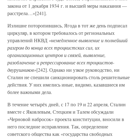
закона от 1 декабря 1934 г. и высшей меры наказания —
расстрела…»[241].
Излишне поторопившись, Ягода в тот же день подписал
циркуляр, в котором требовалось от региональных
управлений НКВД
«немедленное выявление и полнейший
разгром до конца всех троцкистских сил, их
организационных центров и связей, выявление,
разоблачение и репрессирование всех троцкистов-
двурушников»
[242]. Однако ни узкое руководство, ни
Сталин не спешили санкционировать столь решительные
действия. У них имелись иные, видимо, казавшиеся им
более важными дела.
В течение четырёх дней, с 17 по 19 и 22 апреля, Сталин
вместе с Яковлевым, Стецким и Талем обсуждали
«Черновой набросок» проекта конституции, вносили в
него последние исправления. Так, определение
советского общества как «государства свободных