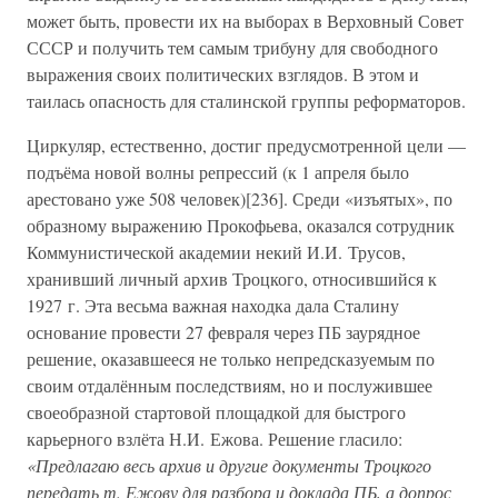
может быть, провести их на выборах в Верховный Совет
СССР и получить тем самым трибуну для свободного
выражения своих политических взглядов. В этом и
таилась опасность для сталинской группы реформаторов.
Циркуляр, естественно, достиг предусмотренной цели —
подъёма новой волны репрессий (к 1 апреля было
арестовано уже 508 человек)[236]. Среди «изъятых», по
образному выражению Прокофьева, оказался сотрудник
Коммунистической академии некий И.И. Трусов,
хранивший личный архив Троцкого, относившийся к
1927 г. Эта весьма важная находка дала Сталину
основание провести 27 февраля через ПБ заурядное
решение, оказавшееся не только непредсказуемым по
своим отдалённым последствиям, но и послужившее
своеобразной стартовой площадкой для быстрого
карьерного взлёта Н.И. Ежова. Решение гласило:
«Предлагаю весь архив и другие документы Троцкого
передать т. Ежову для разбора и доклада ПБ, а допрос