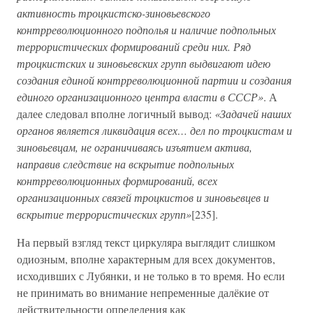
активность троцкистско-зиновьевского
контрреволюционного подполья и наличие подпольных
террористических формирований среди них. Ряд
троцкистских и зиновьевских групп выдвигают идею
создания единой контрреволюционной партии и создания
единого организационного центра власти в СССР»
. А
далее следовал вполне логичный вывод:
«Задачей наших
органов является ликвидация всех… дел по троцкистам и
зиновьевцам, не ограничиваясь изъятием актива,
направив следствие на вскрытие подпольных
контрреволюционных формирований, всех
организационных связей троцкистов и зиновьевцев и
вскрытие террористических групп»
[235].
На первый взгляд текст циркуляра выглядит слишком
одиозным, вполне характерным для всех документов,
исходивших с Лубянки, и не только в то время. Но если
не принимать во внимание непременные далёкие от
действительности определения как