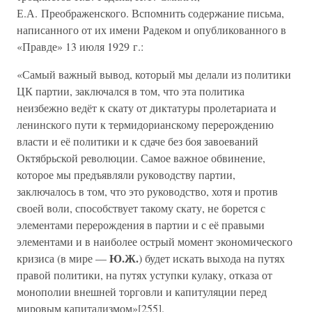
Е.А. Преображенского. Вспомнить содержание письма,
написанного от их имени Радеком и опубликованного в
«Правде» 13 июля 1929 г.:
«Самый важный вывод, который мы делали из политики
ЦК партии, заключался в том, что эта политика
неизбежно ведёт к скату от диктатуры пролетариата и
ленинского пути к термидорианскому перерождению
власти и её политики и к сдаче без боя завоеваний
Октябрьской революции. Самое важное обвинение,
которое мы предъявляли руководству партии,
заключалось в том, что это руководство, хотя и против
своей воли, способствует такому скату, не борется с
элементами перерождения в партии и с её правыми
элементами и в наиболее острый момент экономического
Ю.Ж.
кризиса (в мире —
) будет искать выхода на путях
правой политики, на путях уступки кулаку, отказа от
монополии внешней торговли и капитуляции перед
мировым капитализмом»[255].