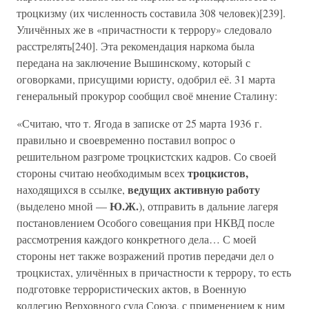
троцкизму (их численность составила 308 человек)[239].
Уличённых же в «причастности к террору» следовало
расстрелять[240]. Эта рекомендация наркома была
передана на заключение Вышинскому, который с
оговорками, присущими юристу, одобрил её. 31 марта
генеральный прокурор сообщил своё мнение Сталину:
«Считаю, что т. Ягода в записке от 25 марта 1936 г.
правильно и своевременно поставил вопрос о
решительном разгроме троцкистских кадров. Со своей
троцкистов,
стороны считаю необходимым всех
ведущих активную работу
находящихся в ссылке,
Ю.Ж.
(выделено мной —
), отправить в дальние лагеря
постановлением Особого совещания при НКВД после
рассмотрения каждого конкретного дела… С моей
стороны нет также возражений против передачи дел о
троцкистах, уличённых в причастности к террору, то есть
подготовке террористических актов, в Военную
коллегию Верховного суда Союза, с применением к ним