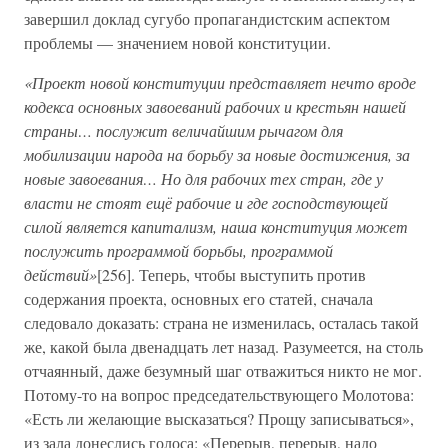
завершил доклад сугубо пропагандистским аспектом
проблемы — значением новой конституции.
«Проект новой конституции представляет нечто вроде
кодекса основных завоеваний рабочих и крестьян нашей
страны… послужит величайшим рычагом для
мобилизации народа на борьбу за новые достижения, за
новые завоевания… Но для рабочих тех стран, где у
власти не стоят ещё рабочие и где господствующей
силой является капитализм, наша конституция может
послужить программой борьбы, программой
действий»
[256]. Теперь, чтобы выступить против
содержания проекта, основных его статей, сначала
следовало доказать: страна не изменилась, осталась такой
же, какой была двенадцать лет назад. Разумеется, на столь
отчаянный, даже безумный шаг отважиться никто не мог.
Потому-то на вопрос председательствующего Молотова:
«Есть ли желающие высказаться? Прощу записываться»,
из зала донеслись голоса: «Перерыв, перерыв, надо