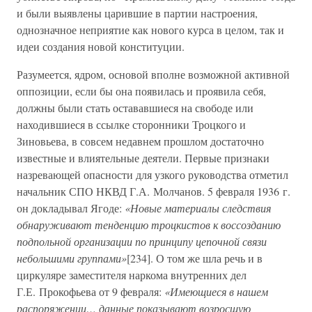
и были выявлены царившие в партии настроения,
однозначное неприятие как нового курса в целом, так и
идеи создания новой конституции.
Разумеется, ядром, основой вполне возможной активной
оппозиции, если бы она появилась и проявила себя,
должны были стать остававшиеся на свободе или
находившиеся в ссылке сторонники Троцкого и
Зиновьева, в совсем недавнем прошлом достаточно
известные и влиятельные деятели. Первые признаки
назревающей опасности для узкого руководства отметил
начальник СПО НКВД Г.А. Молчанов. 5 февраля 1936 г.
он докладывал Ягоде:
«Новые материалы следствия
обнаруживают тенденцию троцкистов к воссозданию
подпольной организации по принципу цепочной связи
небольшими группами»
[234]. О том же шла речь и в
циркуляре заместителя наркома внутренних дел
Г.Е. Прокофьева от 9 февраля:
«Имеющиеся в нашем
распоряжении… данные показывают возросшую