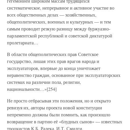
гегемонией широким массам трудящихся
систематическое, непрерывное и активное участие во
всех общественных делах — хозяйственных,
общеполитических, военных и культурных — и тем
самым проводит резкую разницу между буржуазно-
парламентской республикой и советской диктатурой
пролетариата…
В области общеполитических прав Советское
государство, лишая этих прав врагов народа и
эксплуататоров, впервые до конца уничтожает
неравенство граждан, основанное при эксплуататорских
системах на различии пола, религии,
национальности…»[254]
Не просто отбрасывая эти положения, но и открыто
ревизуя их, авторы проекта новой конституции
непременно должны были помнить, как произошло
возвращение в партию её «блудных сынов» — известных
троцкистов К.Б. Радека, И.Т. Смилги,