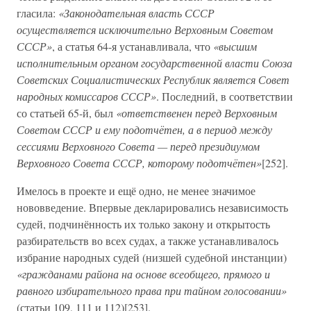
гласила:
«Законодательная власть СССР
осуществляется исключительно Верховным Советом
СССР»
, а статья 64-я устанавливала, что
«высшим
исполнительным органом государственной власти Союза
Советских Социалистических Республик является Совет
народных комиссаров СССР»
. Последний, в соответствии
со статьей 65-й, был
«ответственен перед Верховным
Советом СССР и ему подотчётен, а в период между
сессиями Верховного Совета — перед президиумом
Верховного Совета СССР, которому подотчётен»
[252].
Имелось в проекте и ещё одно, не менее значимое
нововведение. Впервые декларировались независимость
судей, подчинённость их только закону и открытость
разбирательств во всех судах, а также устанавливалось
избрание народных судей (низшей судебной инстанции)
«гражданами района на основе всеобщего, прямого и
равного избирательного права при тайном голосовании»
(статьи 109, 111 и 112)[253].