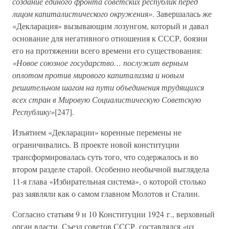
создание единого фронта советских республик перед
лицом капиталистического окружения»
. Завершалась же
«Декларация» вызывающим лозунгом, который и давал
основание для негативного отношения к СССР, боязни
его на протяжении всего времени его существования:
«Новое союзное государство… послужит верным
оплотом против мирового капитализма и новым
решительном шагом на пути объединения трудящихся
всех стран в Мировую Социалистическую Советскую
Республику»
[247].
Изъятием «Декларации» коренные перемены не
ограничивались. В проекте новой конституции
трансформировалась суть того, что содержалось и во
втором разделе старой. Особенно необычной выглядела
11-я глава «Избирательная система», о которой столько
раз заявляли как о самом главном Молотов и Сталин.
Согласно статьям 9 и 10 Конституции 1924 г., верховный
орган власти, Съезд советов СССР, составлялся
«из