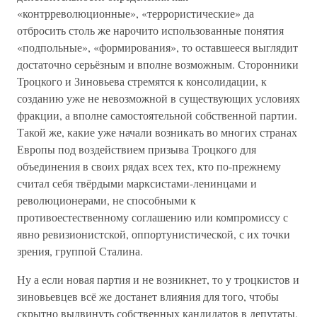
«контрреволюционные», «террористические» да
отбросить столь же нарочито использованные понятия
«подпольные», «формирования», то оставшееся выглядит
достаточно серьёзным и вполне возможным. Сторонники
Троцкого и Зиновьева стремятся к консолидации, к
созданию уже не невозможной в существующих условиях
фракции, а вполне самостоятельной собственной партии.
Такой же, какие уже начали возникать во многих странах
Европы под воздействием призыва Троцкого для
объединения в своих рядах всех тех, кто по-прежнему
считал себя твёрдыми марксистами-ленинцами и
революционерами, не способными к
противоестественному соглашению или компромиссу с
явно ревизионистской, оппортунистической, с их точки
зрения, группой Сталина.
Ну а если новая партия и не возникнет, то у троцкистов и
зиновьевцев всё же достанет влияния для того, чтобы
скрытно выдвинуть собственных кандидатов в депутаты,