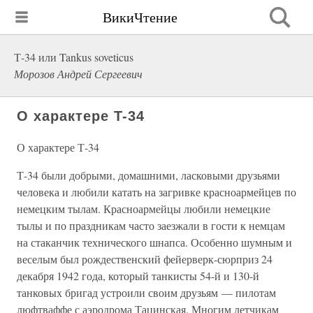
ВикиЧтение
Т-34 или Tankus soveticus
Морозов Андрей Сергеевич
О характере Т-34
О характере Т-34
Т-34 были добрыми, домашними, ласковыми друзьями
человека и любили катать на загривке красноармейцев по
немецким тылам. Красноармейцы любили немецкие
тылы и по праздникам часто заезжали в гости к немцам
на стаканчик технического шнапса. Особенно шумным и
веселым был рождественский фейерверк-сюрприз 24
декабря 1942 года, который танкисты 54-й и 130-й
танковых бригад устроили своим друзьям — пилотам
люфтваффе с аэродрома Тацинская. Многим летчикам