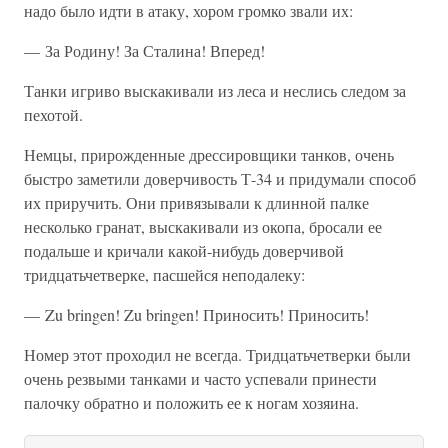
надо было идти в атаку, хором громко звали их:
— За Родину! За Сталина! Вперед!
Танки игриво выскакивали из леса и неслись следом за
пехотой.
Немцы, прирожденные дрессировщики танков, очень
быстро заметили доверчивость Т-34 и придумали способ
их приручить. Они привязывали к длинной палке
несколько гранат, выскакивали из окопа, бросали ее
подальше и кричали какой-нибудь доверчивой
тридцатьчетверке, пасшейся неподалеку:
— Zu bringen! Zu bringen! Приносить! Приносить!
Номер этот проходил не всегда. Тридцатьчетверки были
очень резвыми танками и часто успевали принести
палочку обратно и положить ее к ногам хозяина.