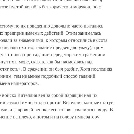
озе пустой корабль без кормчего и моряков, но с
оэтому по их поведению довольно часто пытались
иях предпринимаемых действий. Этим занималась
юдали за знамениями, к которым относились высота
то делали охотно, гадание предвещало удачу), гром,
 у которого при гадании перед морским сражением
ул их в море, сказав, как бы насмехаясь над
отят есть». В сражении он был разбит. Хотя последняя
анним, тем не менее подобный способ гаданий
емена императоров.
е войско Вителлия вел за собой парящий над их
нии самого императора против Вителлия конные статуи
ми, а лавровый венок с его головы свалился в воду. В
енне на плечо, а потом и на голову императору