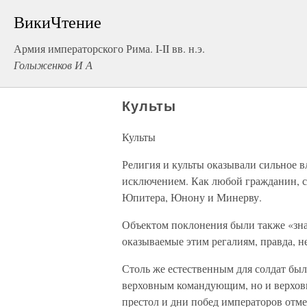
ВикиЧтение
Армия императорского Рима. I-II вв. н.э.
Голыженков И А
Культы
Культы
Религия и культы оказывали сильное 
исключением. Как любой гражданин, с
Юпитера, Юнону и Минерву.
Объектом поклонения были также «зна
оказываемые этим регалиям, правда, н
Столь же естественным для солдат бы
верховным командующим, но и верхов
престол и дни побед императоров отме