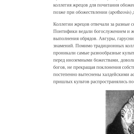
коллегия жрецов для почитания обоже
позже при обожествлении (apotheosis)
Коллегии жрецов отвечали за разные 
Понтифики ведали богослужением и ж
выполнения обрядов. Авгуры, гарусни
знамений. Помимо традиционных колле
проникали самые разнообразные культ
перед иноземными божествами, довол
богов, не прекращая поклонения собс
постепенно вытеснены халдейскими а
пришлых культов распространялись по