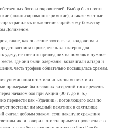
собственных богов-покровителей. Выбор был почти
еские (эллинизированные римские), а также местные
распространилось поклонение сирийскому божеству
ом Долихеном.
я, такие, как опасение злого глаза, колдовства и
 представлением о роке, очень характерно для
уть удачу, не гневить пришедших на помощь в нужное
 месте, где они были одержаны, воздвигали алтари и
ения, часть трофеев обязательно посвящалась храмам.
ия упоминания о тех или иных знамениях и их
ыми примерами бытовавших воззрений того времени.
ред началом боя при Акции (30 г. до н. э.)
жно перевести как «Удачник», погоняющего осла по
густ поставил им медный памятник в святилище,
рий считал добрым знаком, если накануне сражения
ветильник, и говорил, что эта примета проверена его
вости и даже богоугодности похода на Рим Гальбу