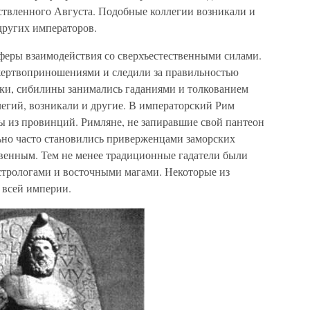
ствленного Августа. Подобные коллегии возникали и
 других императоров.
сферы взаимодействия со сверхъестественными силами.
ертвоприношениями и следили за правильностью
ки, сибилины занимались гаданиями и толкованием
гий, возникали и другие. В императорский Рим
ы из провинций. Римляне, не запиравшие свой пантеон
ьно часто становились приверженцами заморских
твенным. Тем не менее традиционные гадатели были
стрологами и восточными магами. Некоторые из
 всей империи.