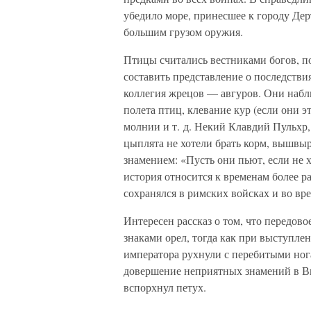
убедило море, принесшее к городу Дерт
большим грузом оружия.
Птицы считались вестниками богов, п
составить представление о последств
коллегия жрецов — авгуров. Они набл
полета птиц, клевание кур (если они э
молнии и т. д. Некий Клавдий Пульхр,
цыплята не хотели брать корм, вышвырн
знамением: «Пусть они пьют, если не х
история относится к временам более р
сохранялся в римских войсках и во вр
Интересен рассказ о том, что передово
знаками орел, тогда как при выступле
императора рухнули с перебитыми нога
довершение неприятных знамений в Ви
вспорхнул петух.