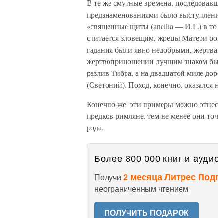
В те же смутные времена, последовавши
предзнаменованиями было выступление
«священные щиты (ancilia — И.Г.) в т
считается зловещим, жрецы Матери бог
гадания были явно недобрыми, жертва 
жертвоприношении лучшим знаком быва
разлив Тибра, а на двадцатой миле до
(Светоний). Поход, конечно, оказался 
Конечно же, эти примеры можно отнест
предков римляне, тем не менее они то
рода.
Более 800 000 книг и аудио
2 месяца Литрес Под
Получи
неограниченным чтением
ПОЛУЧИТЬ ПОДАРОК