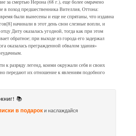
е за смертью Нерона (68 г.), еще более омрачено
 в поход предшественника Вителлия, Оттона:
о время были вынесены и еще не спрятаны, что издавна
ов[8] начинали в этот день свои слезные вопли, и
отцу Диту оказалась угодной, тогда как при этом
ет обратное; при выходе из города его задержал
рога оказалась прегражденной обвалом здания»
неудачным.
и к разряду легенд, коими окружали себя и своих
чно передают их отношение к явлениям подобного
книг! 📚
писки в подарок
и наслаждайся