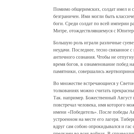
Помимо общеримских, солдат имел и 
безграничен. Ими могли быть классич
боги. Среди солдат по всей империи 
Митре, отождествлявшемуся с Юпитер
Большую роль играли различные суевери
неудачи. Последнее, тесно связанное с
античного сознания. Чтобы не отпугн
время богов, в ознаменование побед на
памятники, совершались жертвопринош
Во множестве встречающиеся у Светон
толкованиях можно считать прекрасн
Так. например. Божественный Август пе
повстречал человека, имя которого мо
имени «Победитель». После победы Ав
устроенном на месте его лагеря. Тибе
вдруг сам собою опрокидывался и гас с
предками во всех войнах. В справедли