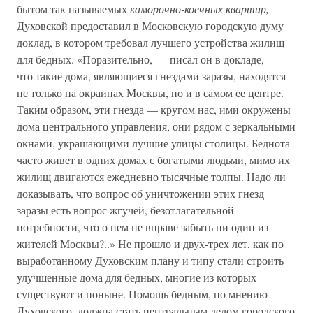
бытом так называемых
каморочно-коечных квартир,
Духовской предоставил в Московскую городскую думу
доклад, в котором требовал лучшего устройства жилищ
для бедных. «Поразительно, — писал он в докладе, —
что такие дома, являющиеся гнездами заразы, находятся
не только на окраинах Москвы, но и в самом ее центре.
Таким образом, эти гнезда — кругом нас, ими окружены
дома центрального управления, они рядом с зеркальными
окнами, украшающими лучшие улицы столицы. Беднота
часто живет в одних домах с богатыми людьми, мимо их
жилищ двигаются ежедневно тысячные толпы. Надо ли
доказывать, что вопрос об уничтожении этих гнезд
заразы есть вопрос жгучей, безотлагательной
потребности, что о нем не вправе забыть ни один из
жителей Москвы?..» Не прошло и двух-трех лет, как по
выработанному Духовским плану и типу стали строить
улучшенные дома для бедных, многие из которых
существуют и поныне. Помощь бедным, по мнению
Духовского, должна стать центральным делом городского