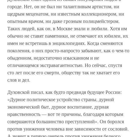
городе. Нет, он не был ни талантливым артистом, ни
щедрым меценатом, ни известным коллекционером, ни
опытным врачом, ни даже грозным полицмейстером.
Таких людей, как он, в Москве знали и любили. Хотя им
обычно не ставят памятники, не отмечают их юбилеи, их
имен не встретишь в энциклопедиях. Когда сменяются
поколения, о них просто-напросто забывают, как о чем-то
обыденном, недостаточно изысканном и не
отличающемся экстравагантностью. Но сейчас, спустя
сто лет после его смерти, обществу так не хватает его
слов и дел.
Духовской писал, как будто предвидя будущее России:
«Дурное политическое устройство страны, дурной
экономический быт, дурное воспитание, дурная
нравственность — вот те причины, благодаря которым
совершаются большинство преступлений». Он боролся
против унижения человека вне зависимости от сословий.
А значит в первую очередь против унижения бедного