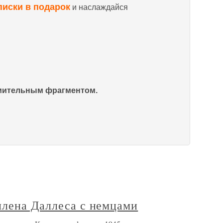
писки в подарок
и наслаждайся
омительным фрагментом.
ллена Даллеса с немцами