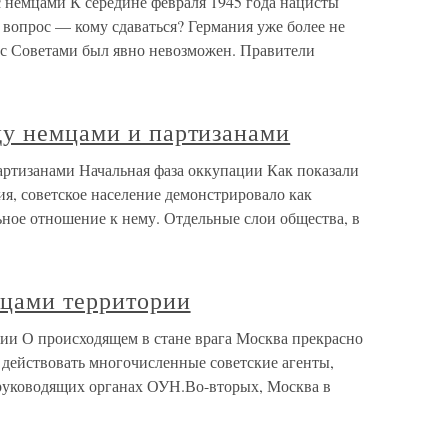
с немцами К середине февраля 1945 года нацисты
 вопрос — кому сдаваться? Германия уже более не
 с Советами был явно невозможен. Правители
ду немцами и партизанами
артизанами Начальная фаза оккупации Как показали
я, советское население демонстрировало как
ное отношение к нему. Отдельные слои общества, в
цами территории
ии О происходящем в стане врага Москва прекрасно
 действовать многочисленные советские агенты,
руководящих органах ОУН.Во-вторых, Москва в