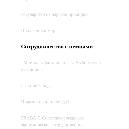
Государство из царской пробирки
Прохладный мир
Сотрудничество с немцами
«Мне жаль финнов, но я за Выборгскую
губернию»
Реакция Запада
Поражение или победа?
ГЛАВА 7. Советско-германское
экономическое сотрудничество