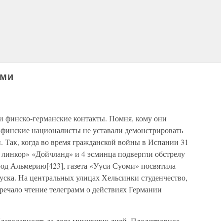
ами
 финско-германские контакты. Помня, кому они
 финские националисты не уставали демонстрировать
. Так, когда во время гражданской войны в Испании 31
 линкор» «Дойчланд» и 4 эсминца подвергли обстрелу
од Альмерию[423], газета «Ууси Суоми» посвятила
ска. На центральных улицах Хельсинки студенчество,
тречало чтение телеграмм о действиях Германии
благодарность за дела минувших дней. Плодотворное