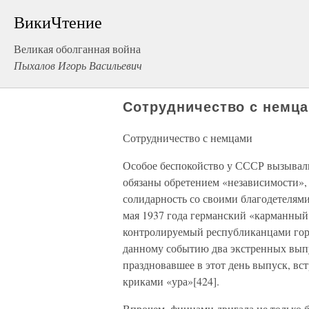
ВикиЧтение
Великая оболганная война
Пыхалов Игорь Васильевич
Сотрудничество с немц
Сотрудничество с немцами
Особое беспокойство у СССР вызывали
обязаны обретением «независимости»,
солидарность со своими благодетелями
мая 1937 года германский «карманный
контролируемый республиканцами гор
данному событию два экстренных выпу
праздновавшее в этот день выпуск, вс
криками «ура»[424].
Впрочем, финнами двигала не только 