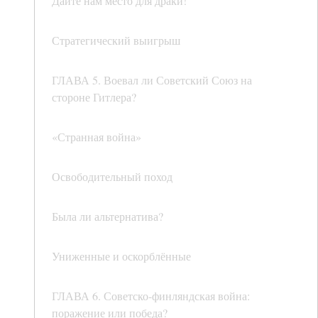
Дайте нам место для драки!
Стратегический выигрыш
ГЛАВА 5. Воевал ли Советский Союз на
стороне Гитлера?
«Странная война»
Освободительный поход
Была ли альтернатива?
Униженные и оскорблённые
ГЛАВА 6. Советско-финляндская война:
поражение или победа?