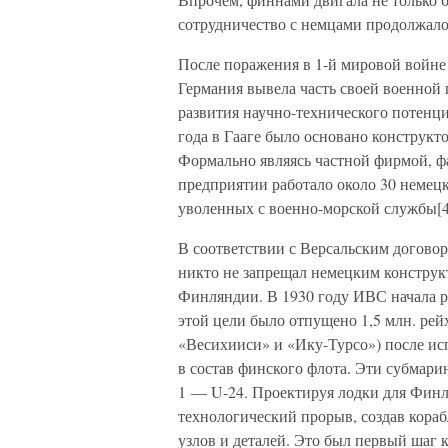
сотрудничество с немцами продолжало
После поражения в 1-й мировой войне
Германия вывела часть своей военной 
развития научно-технического потенци
года в Гааге было основано конструкто
Формально являясь частной фирмой, 
предприятии работало около 30 немец
уволенных с военно-морской службы[4
В соответствии с Версальским догово
никто не запрещал немецким конструк
Финляндии. В 1930 году ИВС начала ра
этой цели было отпущено 1,5 млн. ре
«Весихииси» и «Ику-Турсо») после и
в состав финского флота. Эти субмари
1 — U-24. Проектируя лодки для Фин
технологический прорыв, создав кора
узлов и деталей. Это был первый шаг 