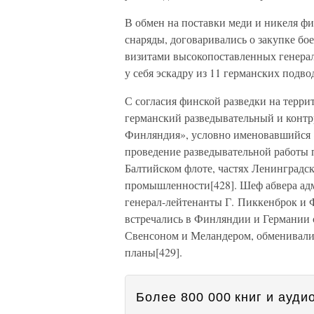
В обмен на поставки меди и никеля ф
снаряды, договаривались о закупке б
визитами высокопоставленных генерало
у себя эскадру из 11 германских подво
С согласия финской разведки на терри
германский разведывательный и конт
Финляндия», условно именовавшийся 
проведение разведывательной работы п
Балтийском флоте, частях Ленинградск
промышленности[428]. Шеф абвера ад
генерал-лейтенанты Г. Пиккенброк и Ф
встречались в Финляндии и Германии 
Свенсоном и Меландером, обменивали
планы[429].
Более 800 000 книг и аудио