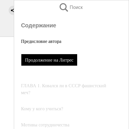
Поиск
Содержание
Предисловие автора
Продолжение на Литрес
ГЛАВА 1. Ковался ли в СССР фашистский
меч?
Кому у кого учиться?
Мотивы сотрудничества