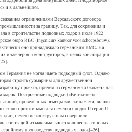
сь и в дальнейшем.
 связанная ограничениями Версальского договора
промышленности за границу. Так, для сохранения и
ала в строительстве подводных лодок в июле 1922
рское бюро ИВС (Ingenieurs kantoor voor scheepsbouw).
фактически оно принадлежало германским ВМС. На
ких инженеров и конструкторов, в целях конспирации
25].
ром Германия не могла иметь подводный флот. Однако
торам строить субмарины для дружественной
зработку проекта, причём из германского бюджета для
йхсмарок. Построенные подлодки («Ветихинен»,
спытаний, проведённых немецкими экипажами, вошли
ны стали прототипами для немецких лодок II серии U-
ляндии, немецкие конструкторы совершили
бль, состоящий из максимального количества типовых
к серийному производству подводных лодок[426].