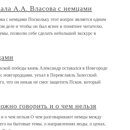
ала A.A. Власова с немцами
ва с немцами Поскольку этот вопрос является одним
ом деле и чтобы он был яснее и понятнее читателю,
емы, позволю себе сделать небольшой экскурс в
цами
ской победы князь Александр оставался в Новгороде
 с новгородцами, уехал в Переяславль Залесский.
го, что он никак не смог защитить Псков, который
можно говорить и о чем нельзя
 и о чем нельзя О чем разговаривают немцы между
сего на бытовые темы, о направлениях моды, о ценах,