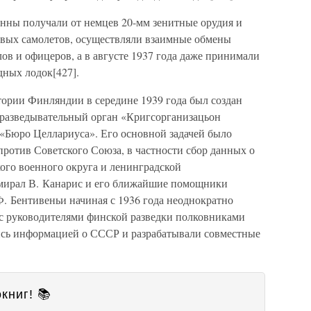
инны получали от немцев 20-мм зенитные орудия и
оевых самолетов, осуществляли взаимные обмены
в и офицеров, а в августе 1937 года даже принимали
дных лодок[427].
тории Финляндии в середине 1939 года был создан
рразведывательный орган «Кригсорганизацьон
«Бюро Целлариуса». Его основной задачей было
ротив Советского Союза, в частности сбор данных о
ого военного округа и ленинградской
мирал В. Канарис и его ближайшие помощники
. Бентивеньи начиная с 1936 года неоднократно
с руководителями финской разведки полковниками
сь информацией о СССР и разрабатывали совместные
книг! 📚