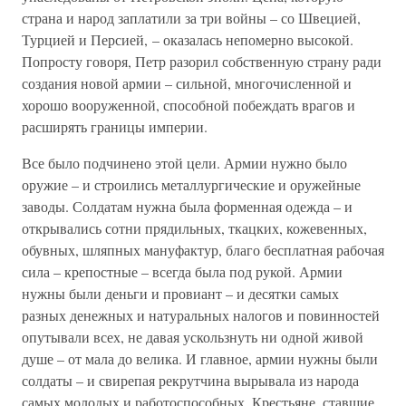
страна и народ заплатили за три войны – со Швецией,
Турцией и Персией, – оказалась непомерно высокой.
Попросту говоря, Петр разорил собственную страну ради
создания новой армии – сильной, многочисленной и
хорошо вооруженной, способной побеждать врагов и
расширять границы империи.
Все было подчинено этой цели. Армии нужно было
оружие – и строились металлургические и оружейные
заводы. Солдатам нужна была форменная одежда – и
открывались сотни прядильных, ткацких, кожевенных,
обувных, шляпных мануфактур, благо бесплатная рабочая
сила – крепостные – всегда была под рукой. Армии
нужны были деньги и провиант – и десятки самых
разных денежных и натуральных налогов и повинностей
опутывали всех, не давая ускользнуть ни одной живой
душе – от мала до велика. И главное, армии нужны были
солдаты – и свирепая рекрутчина вырывала из народа
самых молодых и работоспособных. Крестьяне, ставшие