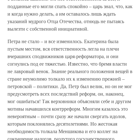
подданные его могли спать спокойно – царь знал, что, как
и когда нужно делать, а им оставалось лишь ждать
указаний мудрого Отца Отечества, отнюдь не пытаясь
вылезти с собственной инициативой.
Петра не стало – и все изменилось. Екатерина была
пустым местом, вся ответственность легла на плечи
вчерашних сподвижников царя-реформатора, и они
согнулись под ее тяжестью. Известно, что бремя власти
не лавровый венок. Знание реального положения вещей в
стране неумолимо толкало их к изменению прежней –
петровской – политики. Да, Петр был велик, но он не мог
предусмотреть всех последствий реформ, он, наконец,
мог ошибаться! Так верховники объясняли себе и другим
мотивы начавшихся контрреформ. Многим казалось это
невероятным – почти сразу же начали свергать идолов,
которым поклонялись десятилетиями. Но жестокая
необходимость толкала Меншикова и его коллег на
сокращение налогов, раздутого государственного