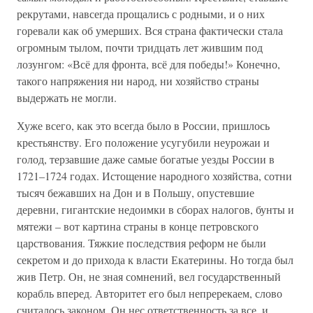
рекрутами, навсегда прощались с родными, и о них
горевали как об умерших. Вся страна фактически стала
огромным тылом, почти тридцать лет жившим под
лозунгом: «Всё для фронта, всё для победы!» Конечно,
такого напряжения ни народ, ни хозяйство страны
выдержать не могли.
Хуже всего, как это всегда было в России, пришлось
крестьянству. Его положение усугубили неурожаи и
голод, терзавшие даже самые богатые уезды России в
1721–1724 годах. Истощение народного хозяйства, сотни
тысяч бежавших на Дон и в Польшу, опустевшие
деревни, гигантские недоимки в сборах налогов, бунты и
мятежи – вот картина страны в конце петровского
царствования. Тяжкие последствия реформ не были
секретом и до прихода к власти Екатерины. Но тогда был
жив Петр. Он, не зная сомнений, вел государственный
корабль вперед. Авторитет его был непререкаем, слово
считалось законом. Он нес ответственность за все, и