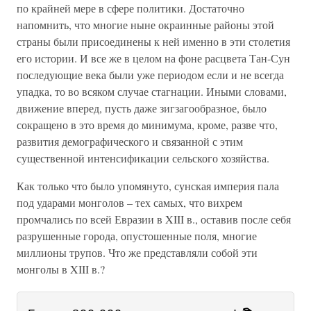
по крайней мере в сфере политики. Достаточно
напомнить, что многие ныне окраинные районы этой
страны были присоединены к ней именно в эти столетия
его истории. И все же в целом на фоне расцвета Тан-Сун
последующие века были уже периодом если и не всегда
упадка, то во всяком случае стагнации. Иными словами,
движение вперед, пусть даже зигзагообразное, было
сокращено в это время до минимума, кроме, разве что,
развития демографического и связанной с этим
существенной интенсификации сельского хозяйства.
Как только что было упомянуто, сунская империя пала
под ударами монголов – тех самых, что вихрем
промчались по всей Евразии в XIII в., оставив после себя
разрушенные города, опустошенные поля, многие
миллионы трупов. Что же представляли собой эти
монголы в XIII в.?