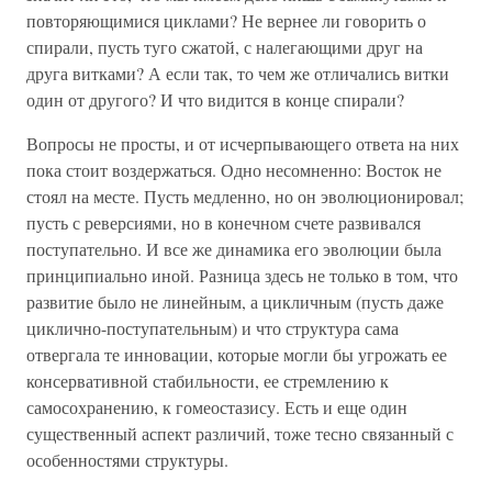
повторяющимися циклами? Не вернее ли говорить о
спирали, пусть туго сжатой, с налегающими друг на
друга витками? А если так, то чем же отличались витки
один от другого? И что видится в конце спирали?
Вопросы не просты, и от исчерпывающего ответа на них
пока стоит воздержаться. Одно несомненно: Восток не
стоял на месте. Пусть медленно, но он эволюционировал;
пусть с реверсиями, но в конечном счете развивался
поступательно. И все же динамика его эволюции была
принципиально иной. Разница здесь не только в том, что
развитие было не линейным, а цикличным (пусть даже
циклично-поступательным) и что структура сама
отвергала те инновации, которые могли бы угрожать ее
консервативной стабильности, ее стремлению к
самосохранению, к гомеостазису. Есть и еще один
существенный аспект различий, тоже тесно связанный с
особенностями структуры.