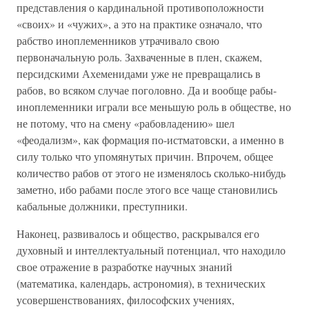
представления о кардинальной противоположности
«своих» и «чужих», а это на практике означало, что
рабство иноплеменников утрачивало свою
первоначальную роль. Захваченные в плен, скажем,
персидскими Ахеменидами уже не превращались в
рабов, во всяком случае поголовно. Да и вообще рабы-
иноплеменники играли все меньшую роль в обществе, но
не потому, что на смену «рабовладению» шел
«феодализм», как формация по-истматовски, а именно в
силу только что упомянутых причин. Впрочем, общее
количество рабов от этого не изменялось сколько-нибудь
заметно, ибо рабами после этого все чаще становились
кабальные должники, преступники.
Наконец, развивалось и общество, раскрывался его
духовный и интеллектуальный потенциал, что находило
свое отражение в разработке научных знаний
(математика, календарь, астрономия), в технических
усовершенствованиях, философских учениях,