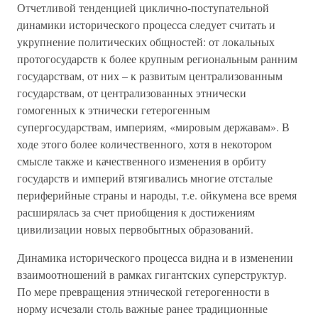
Отчетливой тенденцией циклично-поступательной
динамики исторического процесса следует считать и
укрупнение политических общностей: от локальных
протогосударств к более крупным региональным ранним
государствам, от них – к развитым централизованным
государствам, от централизованных этнически
гомогенных к этнически гетерогенным
супергосударствам, империям, «мировым державам». В
ходе этого более количественного, хотя в некотором
смысле также и качественного изменения в орбиту
государств и империй втягивались многие отсталые
периферийные страны и народы, т.е. ойкумена все время
расширялась за счет приобщения к достижениям
цивилизации новых первобытных образований.
Динамика исторического процесса видна и в изменении
взаимоотношений в рамках гигантских суперструктур.
По мере превращения этнической гетерогенности в
норму исчезали столь важные ранее традиционные