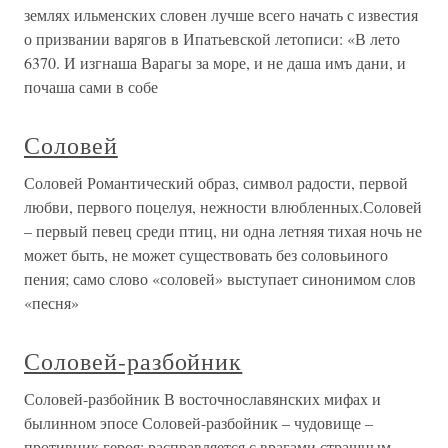
землях ильменских словен лучше всего начать с известия
о призвании варягов в Ипатьевской летописи: «В лето
6370. И изгнаша Варагы за море, и не даша имъ дани, и
почаша сами в собе
Соловей
Соловей Романтический образ, символ радости, первой
любви, первого поцелуя, нежности влюбленных.Соловей
– первый певец среди птиц, ни одна летняя тихая ночь не
может быть, не может существовать без соловьиного
пения; само слово «соловей» выступает синонимом слов
«песня»
Соловей-разбойник
Соловей-разбойник В восточнославянских мифах и
былинном эпосе Соловей-разбойник – чудовище –
противник героя; расправляется с врагами страшным