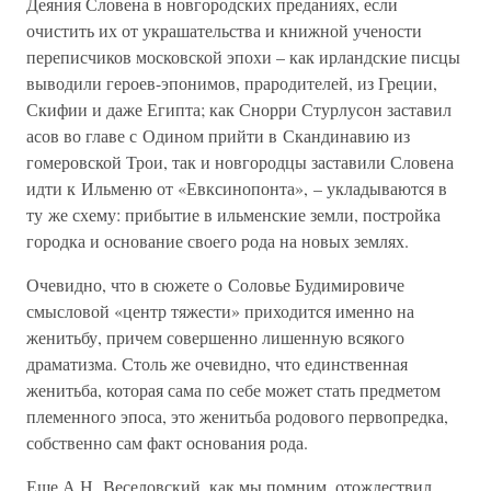
Деяния Словена в новгородских преданиях, если
очистить их от украшательства и книжной учености
переписчиков московской эпохи – как ирландские писцы
выводили героев-эпонимов, прародителей, из Греции,
Скифии и даже Египта; как Снорри Стурлусон заставил
асов во главе с Одином прийти в Скандинавию из
гомеровской Трои, так и новгородцы заставили Словена
идти к Ильменю от «Евксинопонта», – укладываются в
ту же схему: прибытие в ильменские земли, постройка
городка и основание своего рода на новых землях.
Очевидно, что в сюжете о Соловье Будимировиче
смысловой «центр тяжести» приходится именно на
женитьбу, причем совершенно лишенную всякого
драматизма. Столь же очевидно, что единственная
женитьба, которая сама по себе может стать предметом
племенного эпоса, это женитьба родового первопредка,
собственно сам факт основания рода.
Еще А.Н. Веселовский, как мы помним, отождествил