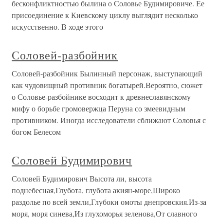
бесконфликтностью былина о Соловье Будимировиче. Ее
присоединение к Киевскому циклу выглядит несколько
искусственно. В ходе этого
Соловей-разбойник
Соловей-разбойник Былинный персонаж, выступающий
как чудовищный противник богатырей.Вероятно, сюжет
о Соловье-разбойнике восходит к древнеславянскому
мифу о борьбе громовержца Перуна со змеевидным
противником. Иногда исследователи сближают Соловья с
богом Белесом
Соловей Будимирович
Соловей Будимирович Высота ли, высота
поднебесная,Глубота, глубота акиян-море,Широко
раздолье по всей земли,Глубоки омоты днепровския.Из-за
моря, моря синева,Из глухоморья зеленова,От славного