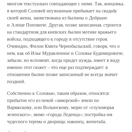
многом текстуально совпадающие с ними. Так, концовка,
в которой Соловей неузнанным прибывает на свадьбу
своей жены, заимствована из былины о Добрыне
и Алеше Поповиче. Другая, позже записанная, строится
на стандартном для киевских былин мотиве вражьего
войска, подходящего к городу в отсутствие героя.
Очевидно, Филон Кмита Чернобыльский, говоря, что о
нем, как об Илье Муравленине и Соловье Будимировиче,
забыли, но вспомнят, когда придет нужда, имеет в виду
именно этот сюжет – что еще раз подтверждает: в
отношении былин позже записанный не всегда значит
поздний.
Собственно к Соловью, таким образом, относятся:
прибытие его из некой «заморской» земли по
Варяжскому, или Волынскому, морю от «глухоморья
зеленского», мимо «города Леденца»; постройка им
чудесного терема и дворища; наконец, женитьба.