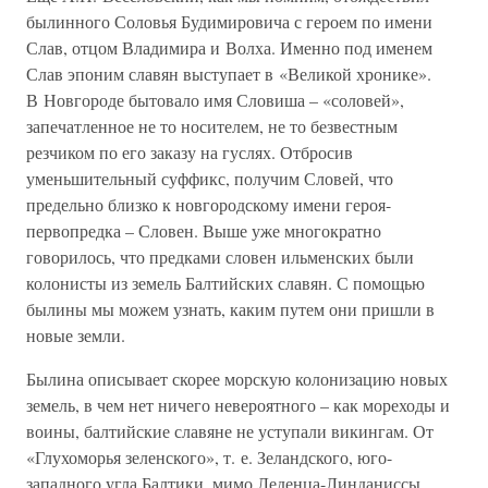
былинного Соловья Будимировича с героем по имени
Слав, отцом Владимира и Волха. Именно под именем
Слав эпоним славян выступает в «Великой хронике».
В Новгороде бытовало имя Словиша – «соловей»,
запечатленное не то носителем, не то безвестным
резчиком по его заказу на гуслях. Отбросив
уменьшительный суффикс, получим Словей, что
предельно близко к новгородскому имени героя-
первопредка – Словен. Выше уже многократно
говорилось, что предками словен ильменских были
колонисты из земель Балтийских славян. С помощью
былины мы можем узнать, каким путем они пришли в
новые земли.
Былина описывает скорее морскую колонизацию новых
земель, в чем нет ничего невероятного – как мореходы и
воины, балтийские славяне не уступали викингам. От
«Глухоморья зеленского», т. е. Зеландского, юго-
западного угла Балтики, мимо Леденца-Линданиссы,