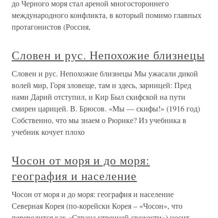
до Черного моря стал ареной многостороннего
международного конфликта, в который помимо главных
протагонистов (Россия,
Словен и рус. Непохожие близнецы
Словен и рус. Непохожие близнецы Мы ужасали дикой
волей мир, Горя зловеще, там и здесь, зарницей: Пред
нами Дарий отступил, и Кир Был скифской на пути
смирен царицей. В. Брюсов. «Мы — скифы!» (1916 год)
Собственно, что мы знаем о Рюрике? Из учебника в
учебник кочует плохо
Чосон от моря и до моря:
география и население
Чосон от моря и до моря: география и население
Северная Корея (по-корейски Корея – «Чосон», что
переводится как «Страна утренней свежести») носит