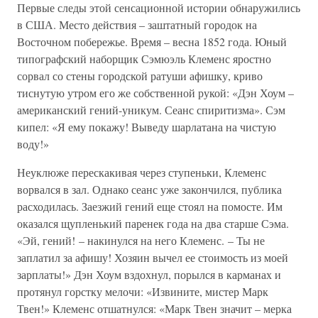
Первые следы этой сенсационной истории обнаружились
в США. Место действия – заштатный городок на
Восточном побережье. Время – весна 1852 года. Юный
типографский наборщик Сэмюэль Клеменс яростно
сорвал со стены городской ратуши афишку, криво
тиснутую утром его же собственной рукой: «Дэн Хоум –
американский гений-уникум. Сеанс спиритизма». Сэм
кипел: «Я ему покажу! Выведу шарлатана на чистую
воду!»
Неуклюже перескакивая через ступеньки, Клеменс
ворвался в зал. Однако сеанс уже закончился, публика
расходилась. Заезжий гений еще стоял на помосте. Им
оказался щупленький паренек года на два старше Сэма.
«Эй, гений! – накинулся на него Клеменс. – Ты не
заплатил за афишу! Хозяин вычел ее стоимость из моей
зарплаты!» Дэн Хоум вздохнул, порылся в карманах и
протянул горстку мелочи: «Извините, мистер Марк
Твен!» Клеменс отшатнулся: «Марк Твен значит – мерка