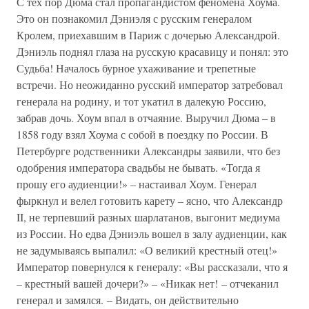
С тех пор Дюма стал пропагандистом феномена Хоума.
Это он познакомил Дэниэля с русским генералом
Кролем, приехавшим в Париж с дочерью Александрой.
Дэниэль поднял глаза на русскую красавицу и понял: это
Судьба! Началось бурное ухаживание и трепетные
встречи. Но неожиданно русский император затребовал
генерала на родину, и тот укатил в далекую Россию,
забрав дочь. Хоум впал в отчаяние. Выручил Дюма – в
1858 году взял Хоума с собой в поездку по России. В
Петербурге родственники Александры заявили, что без
одобрения императора свадьбы не бывать. «Тогда я
прошу его аудиенции!» – настаивал Хоум. Генерал
фыркнул и велел готовить карету – ясно, что Александр
II, не терпевший разных шарлатанов, выгонит медиума
из России. Но едва Дэниэль вошел в залу аудиенции, как
не задумываясь выпалил: «О великий крестный отец!»
Император повернулся к генералу: «Вы рассказали, что я
– крестный вашей дочери?» – «Никак нет! – отчеканил
генерал и замялся. – Видать, он действительно