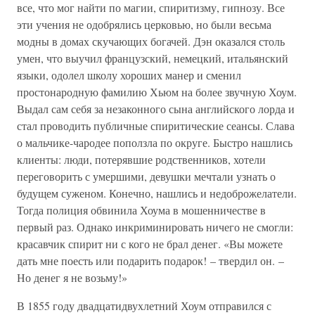
все, что мог найти по магии, спиритизму, гипнозу. Все
эти учения не одобрялись церковью, но были весьма
модны в домах скучающих богачей. Дэн оказался столь
умен, что выучил французский, немецкий, итальянский
языки, одолел школу хороших манер и сменил
простонародную фамилию Хьюм на более звучную Хоум.
Выдал сам себя за незаконного сына английского лорда и
стал проводить публичные спиритические сеансы. Слава
о мальчике-чародее поползла по округе. Быстро нашлись
клиенты: люди, потерявшие родственников, хотели
переговорить с умершими, девушки мечтали узнать о
будущем суженом. Конечно, нашлись и недоброжелатели.
Тогда полиция обвинила Хоума в мошенничестве в
первый раз. Однако инкриминировать ничего не смогли:
красавчик спирит ни с кого не брал денег. «Вы можете
дать мне поесть или подарить подарок! – твердил он. –
Но денег я не возьму!»
В 1855 году двадцатидвухлетний Хоум отправился с