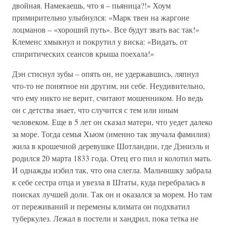
двойная. Намекаешь, что я – пьяница?!» Хоум
примирительно улыбнулся: «Марк твен на жаргоне
лоцманов – «хороший путь». Все будут звать вас так!»
Клеменс хмыкнул и покрутил у виска: «Видать, от
спиритических сеансов крыша поехала!»
Дэн стиснул зубы – опять он, не удержавшись, ляпнул
что-то не понятное ни другим, ни себе. Неудивительно,
что ему никто не верит, считают мошенником. Но ведь
он с детства знает, что случится с тем или иным
человеком. Еще в 5 лет он сказал матери, что уедет далеко
за море. Тогда семья Хьюм (именно так звучала фамилия)
жила в крошечной деревушке Шотландии, где Дэниэль и
родился 20 марта 1833 года. Отец его пил и колотил мать.
И однажды избил так, что она слегла. Мальчишку забрала
к себе сестра отца и увезла в Штаты, куда перебралась в
поисках лучшей доли. Так он и оказался за морем. Но там
от переживаний и перемены климата он подхватил
туберкулез. Лежал в постели и хандрил, пока тетка не