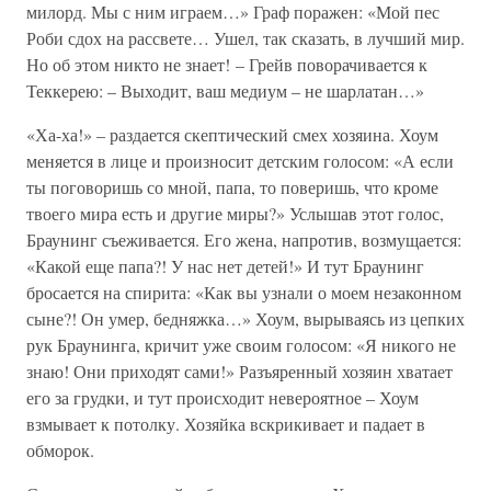
милорд. Мы с ним играем…» Граф поражен: «Мой пес
Роби сдох на рассвете… Ушел, так сказать, в лучший мир.
Но об этом никто не знает! – Грейв поворачивается к
Теккерею: – Выходит, ваш медиум – не шарлатан…»
«Ха-ха!» – раздается скептический смех хозяина. Хоум
меняется в лице и произносит детским голосом: «А если
ты поговоришь со мной, папа, то поверишь, что кроме
твоего мира есть и другие миры?» Услышав этот голос,
Браунинг съеживается. Его жена, напротив, возмущается:
«Какой еще папа?! У нас нет детей!» И тут Браунинг
бросается на спирита: «Как вы узнали о моем незаконном
сыне?! Он умер, бедняжка…» Хоум, вырываясь из цепких
рук Браунинга, кричит уже своим голосом: «Я никого не
знаю! Они приходят сами!» Разъяренный хозяин хватает
его за грудки, и тут происходит невероятное – Хоум
взмывает к потолку. Хозяйка вскрикивает и падает в
обморок.