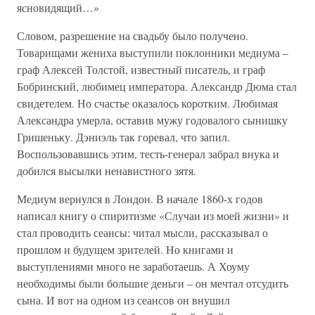
ясновидящий…»
Словом, разрешение на свадьбу было получено.
Товарищами жениха выступили поклонники медиума –
граф Алексей Толстой, известный писатель, и граф
Бобринский, любимец императора. Александр Дюма стал
свидетелем. Но счастье оказалось коротким. Любимая
Александра умерла, оставив мужу годовалого сынишку
Гришеньку. Дэниэль так горевал, что запил.
Воспользовавшись этим, тесть-генерал забрал внука и
добился высылки ненавистного зятя.
Медиум вернулся в Лондон. В начале 1860-х годов
написал книгу о спиритизме «Случаи из моей жизни» и
стал проводить сеансы: читал мысли, рассказывал о
прошлом и будущем зрителей. Но книгами и
выступлениями много не заработаешь. А Хоуму
необходимы были большие деньги – он мечтал отсудить
сына. И вот на одном из сеансов он внушил