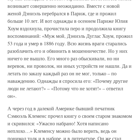
возникает совершенно неожиданно. Вместе с новой
женой Дэниэль перебрался в Париж, где и прожил
больше 10 лет. И вот однажды в осеннем Париже Юлия
Хоум вздохнула, прочистила перо и продолжила книгу
воспоминаний: «Муж мой, Дэниэль Дуглас Хоум, прожил
53 года и умер в 1886 году. Всю жизнь враги старались
разоблачить его и обвинить в мошенничестве. Но у них
ничего не вышло. Его много раз обыскивали, но ни
веревок, ни проволок, ни иных устройств не нашли. Да и
летать по заказу каждый раз он не мог, только – по
наваждению. Однажды я спросила его: «Почему другие
люди не летают?» – «Потому что не хотят!» – ответил
он».
А через год в далекой Америке бывший печатник
Сэмюэль Клеменс прочел книгу о своем старом знакомом
и скривился: «Ужасно набрано! Хотя написано
неплохо…» Клеменсу можно было верить, ведь он
понимал толк и в наборе, и в литературе. Он же стал