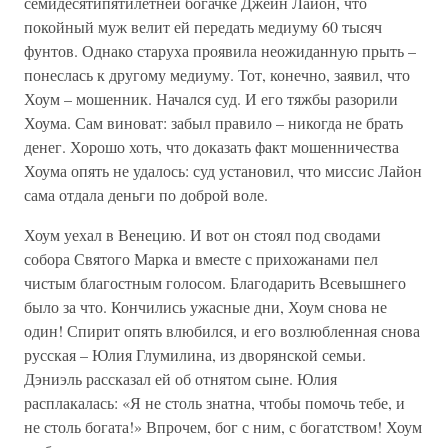
семидесятипятилетней богачке Джейн Лайон, что
покойный муж велит ей передать медиуму 60 тысяч
фунтов. Однако старуха проявила неожиданную прыть –
понеслась к другому медиуму. Тот, конечно, заявил, что
Хоум – мошенник. Начался суд. И его тяжбы разорили
Хоума. Сам виноват: забыл правило – никогда не брать
денег. Хорошо хоть, что доказать факт мошенничества
Хоума опять не удалось: суд установил, что миссис Лайон
сама отдала деньги по доброй воле.
Хоум уехал в Венецию. И вот он стоял под сводами
собора Святого Марка и вместе с прихожанами пел
чистым благостным голосом. Благодарить Всевышнего
было за что. Кончились ужасные дни, Хоум снова не
один! Спирит опять влюбился, и его возлюбленная снова
русская – Юлия Глумилина, из дворянской семьи.
Дэниэль рассказал ей об отнятом сыне. Юлия
расплакалась: «Я не столь знатна, чтобы помочь тебе, и
не столь богата!» Впрочем, бог с ним, с богатством! Хоум