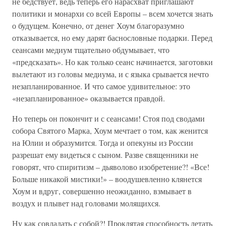
не бедствует, ведь теперь его нарасхват приглашают
политики и монархи со всей Европы – всем хочется знать
о будущем. Конечно, от денег Хоум благоразумно
отказывается, но ему дарят баснословные подарки. Перед
сеансами медиум тщательно обдумывает, что
«предсказать». Но как только сеанс начинается, заготовки
вылетают из головы медиума, и с языка срывается нечто
незапланированное. И что самое удивительное: это
«незапланированное» оказывается правдой.
Но теперь он покончит и с сеансами! Стоя под сводами
собора Святого Марка, Хоум мечтает о том, как женится
на Юлии и образумится. Тогда и опекуны из России
разрешат ему видеться с сыном. Разве священники не
говорят, что спиритизм – дьяволово изобретение?! «Все!
Больше никакой мистики!» – воодушевленно клянется
Хоум и вдруг, совершенно неожиданно, взмывает в
воздух и плывет над головами молящихся.
Ну как совладать с собой?! Проклятая способность летать