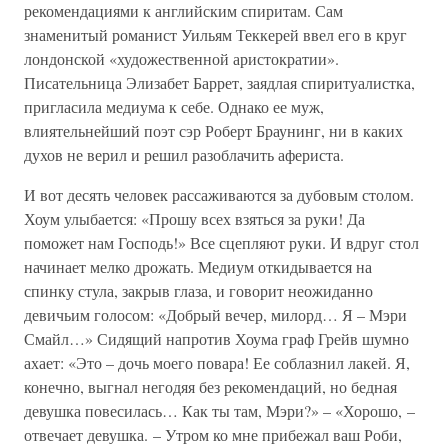
рекомендациями к английским спиритам. Сам
знаменитый романист Уильям Теккерей ввел его в круг
лондонской «художественной аристократии».
Писательница Элизабет Баррет, заядлая спиритуалистка,
пригласила медиума к себе. Однако ее муж,
влиятельнейший поэт сэр Роберт Браунинг, ни в каких
духов не верил и решил разоблачить афериста.
И вот десять человек рассаживаются за дубовым столом.
Хоум улыбается: «Прошу всех взяться за руки! Да
поможет нам Господь!» Все сцепляют руки. И вдруг стол
начинает мелко дрожать. Медиум откидывается на
спинку стула, закрыв глаза, и говорит неожиданно
девичьим голосом: «Добрый вечер, милорд… Я – Мэри
Смайл…» Сидящий напротив Хоума граф Грейв шумно
ахает: «Это – дочь моего повара! Ее соблазнил лакей. Я,
конечно, выгнал негодяя без рекомендаций, но бедная
девушка повесилась… Как ты там, Мэри?» – «Хорошо, –
отвечает девушка. – Утром ко мне прибежал ваш Роби,