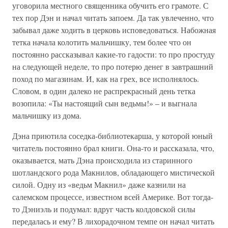
уговорила местного священника обучить его грамоте. С
тех пор Дэн и начал читать запоем. Да так увлеченно, что
забывал даже ходить в церковь исповедоваться. Набожная
тетка начала колотить мальчишку, тем более что он
постоянно рассказывал какие-то гадости: то про простуду
на следующей неделе, то про потерю денег в завтрашний
поход по магазинам. И, как на грех, все исполнялось.
Словом, в один далеко не распрекрасный день тетка
возопила: «Ты настоящий сын ведьмы!» – и выгнала
мальчишку из дома.
Дэна приютила соседка-библиотекарша, у которой юный
читатель постоянно брал книги. Она-то и рассказала, что,
оказывается, мать Дэна происходила из старинного
шотландского рода Макнилов, обладающего мистической
силой. Одну из «ведьм Макнил» даже казнили на
салемском процессе, известном всей Америке. Вот тогда-
то Дэниэль и подумал: вдруг часть колдовской силы
передалась и ему? В лихорадочном темпе он начал читать