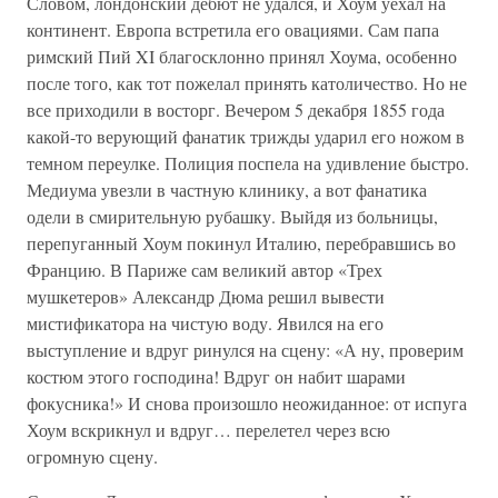
Словом, лондонский дебют не удался, и Хоум уехал на
континент. Европа встретила его овациями. Сам папа
римский Пий XI благосклонно принял Хоума, особенно
после того, как тот пожелал принять католичество. Но не
все приходили в восторг. Вечером 5 декабря 1855 года
какой-то верующий фанатик трижды ударил его ножом в
темном переулке. Полиция поспела на удивление быстро.
Медиума увезли в частную клинику, а вот фанатика
одели в смирительную рубашку. Выйдя из больницы,
перепуганный Хоум покинул Италию, перебравшись во
Францию. В Париже сам великий автор «Трех
мушкетеров» Александр Дюма решил вывести
мистификатора на чистую воду. Явился на его
выступление и вдруг ринулся на сцену: «А ну, проверим
костюм этого господина! Вдруг он набит шарами
фокусника!» И снова произошло неожиданное: от испуга
Хоум вскрикнул и вдруг… перелетел через всю
огромную сцену.