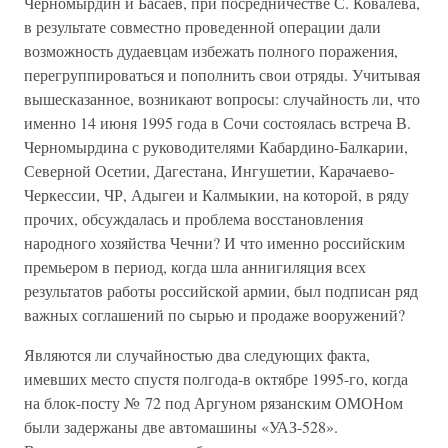
Черномырдин и Басаев, при посредничестве С. Ковалева,
в результате совместно проведенной операции дали
возможность дудаевцам избежать полного поражения,
перегруппироваться и пополнить свои отряды. Учитывая
вышесказанное, возникают вопросы: случайность ли, что
именно 14 июня 1995 года в Сочи состоялась встреча В.
Черномырдина с руководителями Кабардино-Балкарии,
Северной Осетии, Дагестана, Ингушетии, Карачаево-
Черкессии, ЧР, Адыгеи и Калмыкии, на которой, в ряду
прочих, обсуждалась и проблема восстановления
народного хозяйства Чечни? И что именно российским
премьером в период, когда шла аннигиляция всех
результатов работы российской армии, был подписан ряд
важных соглашений по сырью и продаже вооружений?
Являются ли случайностью два следующих факта,
имевших место спустя полгода-в октябре 1995-го, когда
на блок-посту № 72 под Аргуном рязанским ОМОНом
были задержаны две автомашины «УАЗ-528».