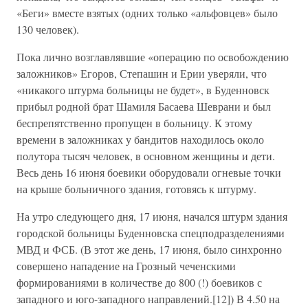
«Беги» вместе взятых (одних только «альфовцев» было
130 человек).
Пока лично возглавлявшие «операцию по освобождению
заложников» Егоров, Степашин и Ерии уверяли, что
«никакого штурма больницы не будет», в Буденновск
прибыл родной брат Шамиля Басаева Шеврани и был
беспрепятственно пропущен в больницу. К этому
времени в заложниках у бандитов находилось около
полутора тысяч человек, в основном женщины и дети.
Весь день 16 июня боевики оборудовали огневые точки
на крыше больничного здания, готовясь к штурму.
На утро следующего дня, 17 июня, начался штурм здания
городской больницы Буденновска спецподразделениями
МВД и ФСБ. (В этот же день, 17 июня, было синхронно
совершено нападение на Грозный чеченскими
формированиями в количестве до 800 (!) боевиков с
западного и юго-западного направлений.[12]) В 4.50 на