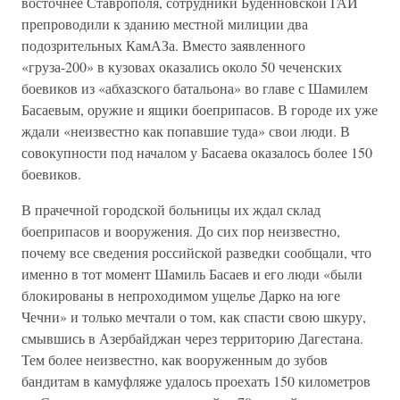
восточнее Ставрополя, сотрудники Буденновской ГАИ
препроводили к зданию местной милиции два
подозрительных КамАЗа. Вместо заявленного
«груза-200» в кузовах оказались около 50 чеченских
боевиков из «абхазского батальона» во главе с Шамилем
Басаевым, оружие и ящики боеприпасов. В городе их уже
ждали «неизвестно как попавшие туда» свои люди. В
совокупности под началом у Басаева оказалось более 150
боевиков.
В прачечной городской больницы их ждал склад
боеприпасов и вооружения. До сих пор неизвестно,
почему все сведения российской разведки сообщали, что
именно в тот момент Шамиль Басаев и его люди «были
блокированы в непроходимом ущелье Дарко на юге
Чечни» и только мечтали о том, как спасти свою шкуру,
смывшись в Азербайджан через территорию Дагестана.
Тем более неизвестно, как вооруженным до зубов
бандитам в камуфляже удалось проехать 150 километров