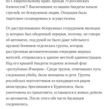
по Ставропольскому краю, пройдя 70 российских
блокпостов?! Выскочившие из машин бандиты начали
стрельбу по безоружным людям. Операция была
тщательно спланирована и осуществлена.
От расстреливавших безоружных сотрудников милиции
(у которых был обеденный перерыв, поэтому, не говоря
об автоматах, под рукой не было даже табельного
оружия) боевиков отделилась группа, которая,
расстреливая автоматическими очередями мирных
жителей, отправилась к зданию местной администрации.
Над его крышей бандиты подняли зеленый флаг
«республики Ичкерия». Среди трупов, отмечавших путь
следования убийц, были женщины и дети. Группа
российских вертолетчиков из находящегося рядом
авиагородка, бросившаяся в Буденновск, была
уничтожена из гранатомета, оставшихся в живых добили
из автоматов. После этого обе части басаевцев
соединились.