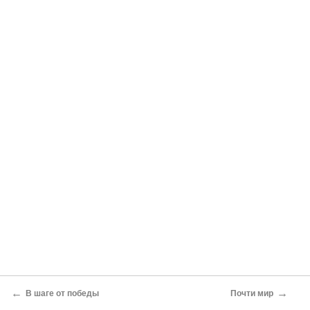
←
→
В шаге от победы
Почти мир