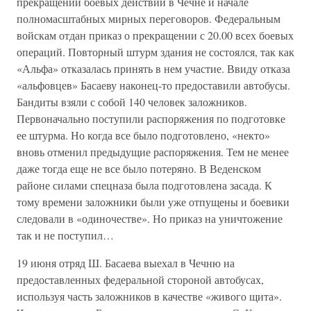
прекращении боевых действий в Чечне и начале
полномасштабных мирных переговоров. Федеральным
войскам отдан приказ о прекращении с 20.00 всех боевых
операций. Повторный штурм здания не состоялся, так как
«Альфа» отказалась принять в нем участие. Ввиду отказа
«альфовцев» Басаеву наконец-то предоставили автобусы.
Бандиты взяли с собой 140 человек заложников.
Первоначально поступили распоряжения по подготовке
ее штурма. Но когда все было подготовлено, «некто»
вновь отменил предыдущие распоряжения. Тем не менее
даже тогда еще не все было потеряно. В Веденском
районе силами спецназа была подготовлена засада. К
тому времени заложники были уже отпущены и боевики
следовали в «одиночестве». Но приказ на уничтожение
так и не поступил…
19 июня отряд Ш. Басаева выехал в Чечню на
предоставленных федеральной стороной автобусах,
используя часть заложников в качестве «живого щита».