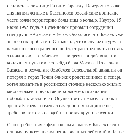
огнемета заложницу Галину Гаранжу. Вечером того же
дня направленные в Буденновск российские воинские
части взяли территорию больницы в кольцо. Наутро, 15
июня 1995 года, в Буденновск прибыли сотрудники
спецгрупп «Альфа» и «Вега». Оказалось, что Басаев уже
знал об их прибытии! Он заявил, что в случае штурма за
каждого своего раненого он будет расстреливать по пять
заложников, а за убитого — по десять, и добавил, что
конечным пунктом его рейда была Москва. По словам
Басаева, в результате бомбежек федеральной авиации он
потерял в горах Чечни близких родственников и теперь
хотел захватить в российской столице несколько жилых
многоэтажек, предоставив возможность авиации
побомбить москвичей. Осуществить замысел, с точки
зрения Басаева, помешала жадность милиционеров,
требовавших с его людей на постах крупные взятки.
Свои требования к федеральным властям Басаев свел к
одному пункту: прекращение военных действий в Чечне.