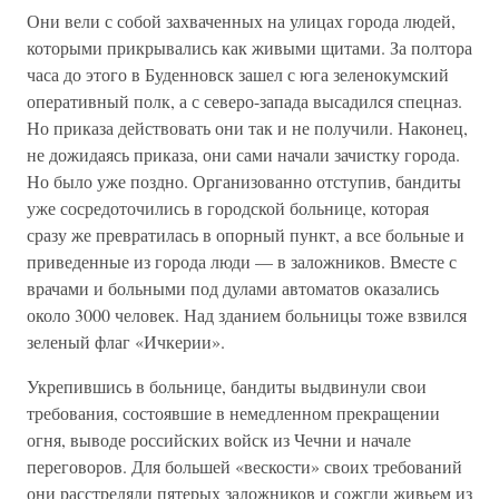
Они вели с собой захваченных на улицах города людей,
которыми прикрывались как живыми щитами. За полтора
часа до этого в Буденновск зашел с юга зеленокумский
оперативный полк, а с северо-запада высадился спецназ.
Но приказа действовать они так и не получили. Наконец,
не дожидаясь приказа, они сами начали зачистку города.
Но было уже поздно. Организованно отступив, бандиты
уже сосредоточились в городской больнице, которая
сразу же превратилась в опорный пункт, а все больные и
приведенные из города люди — в заложников. Вместе с
врачами и больными под дулами автоматов оказались
около 3000 человек. Над зданием больницы тоже взвился
зеленый флаг «Ичкерии».
Укрепившись в больнице, бандиты выдвинули свои
требования, состоявшие в немедленном прекращении
огня, выводе российских войск из Чечни и начале
переговоров. Для большей «вескости» своих требований
они расстреляли пятерых заложников и сожгли живьем из