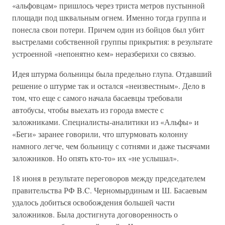
«альфовцам» пришлось через триста метров пустынной
площади под шквальным огнем. Именно тогда группа и
понесла свои потери. Причем один из бойцов был убит
выстрелами собственной группы прикрытия: в результате
устроенной «непонятно кем» неразберихи со связью.
Идея штурма больницы была предельно глупа. Отдавший
решение о штурме так и остался «неизвестным». Дело в
том, что еще с самого начала басаевцы требовали
автобусы, чтобы выехать из города вместе с
заложниками. Специалисты-аналитики из «Альфы» и
«Беги» заранее говорили, что штурмовать колонну
намного легче, чем больницу с сотнями и даже тысячами
заложников. Но опять кто-то» их «не услышал».
18 июня в результате переговоров между председателем
правительства РФ B.C. Черномырдиным и Ш. Басаевым
удалось добиться освобождения большей части
заложников. Была достигнута договоренность о