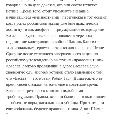
говорил, но на деле доказал, что они соответствуют
истине. Кроме того, стоит упомянуть внезапно
начинавшиеся «неизвестными» переговоры в тот момент,
когда успех российской армии уже был практически
достигнут и как апофеоз — триумфальное возвращение
Басаева из Буденновска и состоявшееся через год
подписание капитуляции в войне. Шамиль Басаев стал
«национальным героем» не только для кое-кого в Чечне.
Сразу же после успешного завершения его акции по
российскому телевидению выступил «правозащитник»
Ковалев, ласково пролаявший в адрес Басаева целую
хвалебную оду, апогеем которой стало заявление о том,
что «Басаев — это новый Робин Гуд». Думается, что за
время своей отсидки на зоне, еще в советское время,
Ковалев встречался со многими подобными
«робингудами». Правда, все они были невысокого полета
— обычные воры, насильники и убийцы. При этом они
еще «обижали» беднягу правозащитника. А вот Шамиль