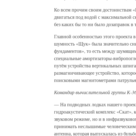
Ко всем прочим своим достоинствам «
двигаться под водой с максимальной с
без каких бы то ни было дозаправок в 
Главной особенностью этого проекта в
шумность «Щук» была значительно сни
фундаментов», то есть между шумящим
специальные амортизаторы-вибропогл
путём устройства вертикальных шпига
размагничивающее устройство, котор
поисковыми магнитометрами патрульн
Командир вычислительной группы К-36
— На подводных лодках нашего проек
гидроакустический комплекс «Скат», к
звуковом режиме, но и в инфразвуково
принимать неслышимые человеческим у
антенна, которая выпускалась из буль