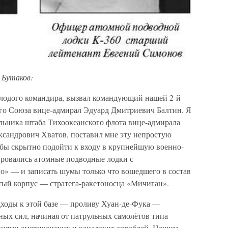
 Бутаков:
молодого командира, вызвал командующий нашей 2-й
го Союза вице-адмирал Эдуард Дмитриевич Балтин. Я
альника штаба Тихоокеанского флота вице-адмирала
ксандрович Хватов, поставил мне эту непростую
тобы скрытно подойти к входу в крупнейшую военно-
ровались атомные подводные лодки с
о» — и записать шумы только что вошедшего в состав
ый корпус — стратега-ракетоносца «Мичиган».
дходы к этой базе — проливу Хуан-де-Фука —
ых сил, начиная от патрульных самолётов типа
виями американских и канадских кораблей. Нашим