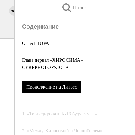
Поиск
Содержание
ОТ АВТОРА
Глава первая «ХИРОСИМА»
СЕВЕРНОГО ФЛОТА
Продолжение на Литрес
1. «Торпедировать К-19 буду сам…»
2. «Между Хиросимой и Чернобылем»