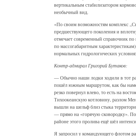
вертикальным стабилизатором кормово
необычный вид.
«По своим возможностям комплекс „Ск
предшествующего поколения и вплотн
отмечает современный справочник по 
по массогабаритным характеристикам)
нормальных гидрологических условиях
Контр-адмирал Григорий Бутаков:
— Обычно наши лодки ходили в тот ра
пошёл южным маршрутом, как бы намер
резко повернул влево, то есть на вост
Тихоокеанскую котловину, разлом Менд
вышли на шельф близ стыка территор
— прямо на «горячую сковородку». По
районе этого пролива ещё шёл интенс
Я запросил у командующего флотом раз