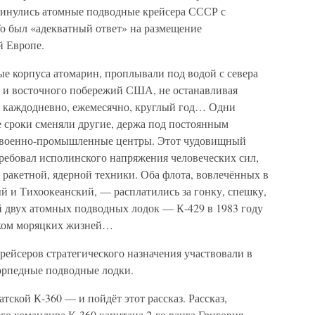
винулись атомные подводные крейсера СССР с
То был «адекватный ответ» на размещение
й Европе.
е корпуса атомарин, проплывали под водой с севера
го и восточного побережий США, не останавливая
— каждодневно, ежемесячно, круглый год… Одни
 сроки сменяли другие, держа под постоянным
военно-промышленные центры. Этот чудовищный
требовал исполинского напряжения человеческих сил,
ракетной, ядерной техники. Оба флота, вовлечённых в
й и Тихоокеанский, — расплатились за гонку, спешку,
 двух атомных подводных лодок — К-429 в 1983 году
тком моряцких жизней…
ейсеров стратегического назначения участвовали в
орпедные подводные лодки.
ской К-360 — и пойдёт этот рассказ. Рассказ,
го командира К-360 капитана 2-го ранга Григория