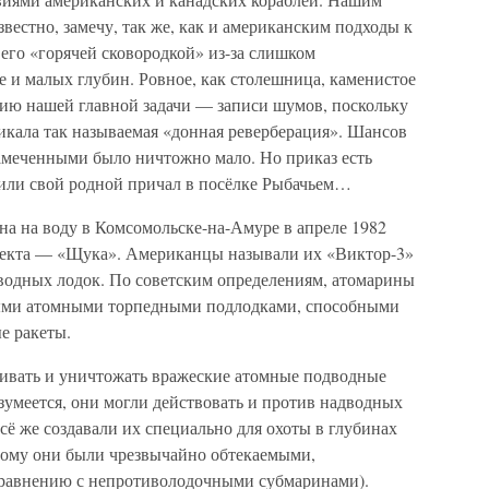
вестно, замечу, так же, как и американским подходы к
его «горячей сковородкой» из-за слишком
е и малых глубин. Ровное, как столешница, каменистое
нию нашей главной задачи — записи шумов, поскольку
икала так называемая «донная реверберация». Шансов
замеченными было ничтожно мало. Но приказ есть
авили свой родной причал в посёлке Рыбачьем…
на на воду в Комсомольске-на-Амуре в апреле 1982
роекта — «Щука». Американцы называли их «Виктор-3»
водных лодок. По советским определениям, атомарины
выми атомными торпедными подлодками, способными
е ракеты.
ивать и уничтожать вражеские атомные подводные
зумеется, они могли действовать и против надводных
всё же создавали их специально для охоты в глубинах
тому они были чрезвычайно обтекаемыми,
равнению с непротиволодочными субмаринами).