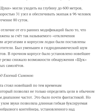
Щуки» могли уходить на глубину до 600 метров,
коростью 31 узел и обеспечивать экипаж в 96 человек
течение 80 суток.
 отличие от его ранних модификаций было то, что
жена за счёт так называемого «отключения
и агрегатами и корпусом лодки были поставлены
отители. Был уменьшен и гидродинамический шум
тов. В прочном корпусе было установлено новейшее
ое резко снижало возможности обнаружения «Щук»
ых самолётов.
0 Евгений Симонов:
та стоял новейший по тем временам
оторый позволял не только определять цели в обычном
м диапазоне частот. Это было почти фантастикой. Но
хом звуки позволяла длинная гибкая буксируемая
бообразного контейнера, установленного над