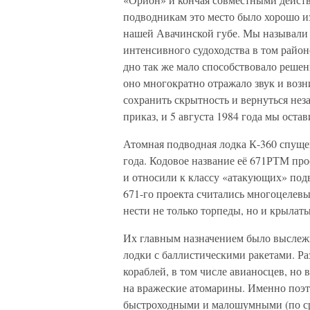
подводникам это место было хорошо из
нашей Авачинской губе. Мы называли 
интенсивного судоходства в том район
дно так же мало способствовало реше
оно многократно отражало звук и возн
сохранить скрытность и вернуться не
приказ, и 5 августа 1984 года мы ост
Атомная подводная лодка К-360 спуще
года. Кодовое название её 671РТМ п
и относили к классу «атакующих» под
671-го проекта считались многоцеле
нести не только торпеды, но и крылаты
Их главным назначением было выслеж
лодки с баллистическими ракетами. Ра
кораблей, в том числе авианосцев, но 
на вражеские атомарины. Именно поэ
быстроходными и малошумными (по с