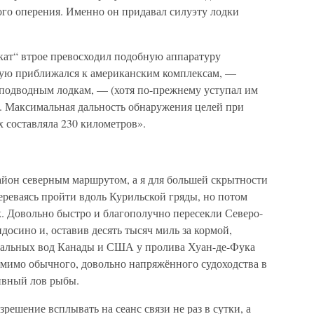
го оперения. Именно он придавал силуэту лодки
ат“ втрое превосходил подобную аппаратуру
ую приближался к американским комплексам, —
подводным лодкам, — (хотя по-прежнему уступал им
. Максимальная дальность обнаружения целей при
 составляла 230 километров».
йон северным маршрутом, а я для большей скрытности
еваясь пройти вдоль Курильской гряды, но потом
ок. Довольно быстро и благополучно пересекли Северо-
осино и, оставив десять тысяч миль за кормой,
иальных вод Канады и США у пролива Хуан-де-Фука
мимо обычного, довольно напряжённого судоходства в
ивный лов рыбы.
решение всплывать на сеанс связи не раз в сутки, а