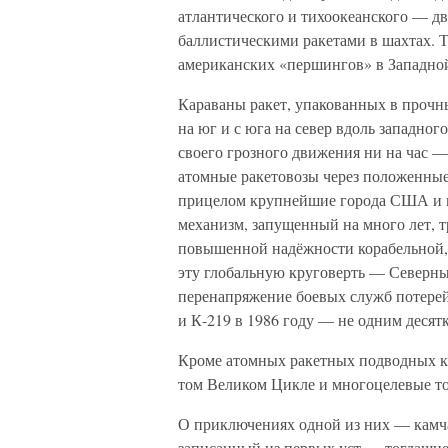
атлантического и тихоокеанского — д
баллистическими ракетами в шахтах. 
американских «першингов» в Западно
Караваны ракет, упакованных в прочны
на юг и с юга на север вдоль западно
своего грозного движения ни на час 
атомные ракетовозы через положенные
прицелом крупнейшие города США и 
механизм, запущенный на много лет, 
повышенной надёжности корабельной, 
эту глобальную круговерть — Северны
перенапряжение боевых служб потерей
и К-219 в 1986 году — не одним деся
Кроме атомных ракетных подводных кр
том Великом Цикле и многоцелевые т
О приключениях одной из них — камчат
записанный из первых уст — тогдашне