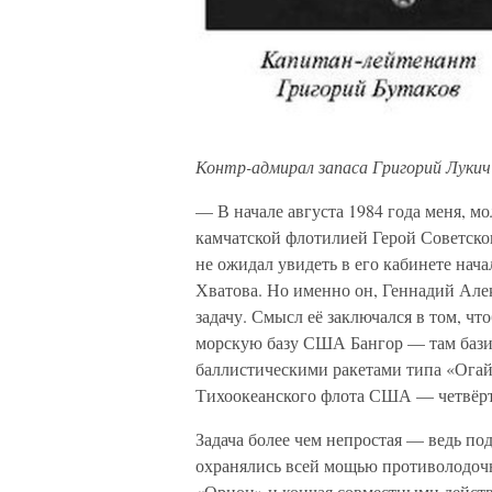
Контр-адмирал запаса Григорий Лукич
— В начале августа 1984 года меня, 
камчатской флотилией Герой Советско
не ожидал увидеть в его кабинете нач
Хватова. Но именно он, Геннадий Але
задачу. Смысл её заключался в том, ч
морскую базу США Бангор — там бази
баллистическими ракетами типа «Огай
Тихоокеанского флота США — четвёрт
Задача более чем непростая — ведь по
охранялись всей мощью противолодочн
«Орион» и кончая совместными дейст