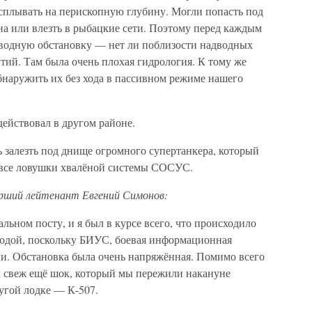
всплывать на перископную глубину. Могли попасть под
на или влезть в рыбацкие сети. Поэтому перед каждым
дводную обстановку — нет ли поблизости надводных
нтий. Там была очень плохая гидрология. К тому же
бнаружить их без хода в пассивном режиме нашего
действовал в другом районе.
ь залезть под днище огромного супертанкера, который
 все ловушки хвалёной системы СОСУС.
рший лейтенант Евгений Симонов:
льном посту, и я был в курсе всего, что происходило
д водой, поскольку БИУС, боевая информационная
ии. Обстановка была очень напряжённая. Помимо всего
л свеж ещё шок, который мы пережили накануне
ругой лодке — К-507.