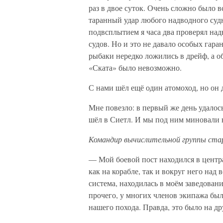
раз в двое суток. Очень сложно было 
таранный удар любого надводного суд
подвсплытием я часа два проверял на
судов. Но и это не давало особых гара
рыбаки нередко ложились в дрейф, а о
«Ската» было невозможно.
С нами шёл ещё один атомоход, но он 
Мне повезло: в первый же день удалос
шёл в Сиетл. И мы под ним миновали
Командир вычислительной группы ста
— Мой боевой пост находился в центра
как на корабле, так и вокруг него на
система, находилась в моём заведован
прочего, у многих членов экипажа бы
нашего похода. Правда, это было на д