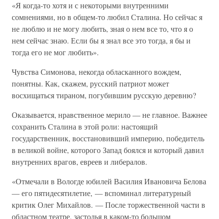
«Я когда-то хотя и с некоторыми внутренними
сомнениями, но в общем-то любил Сталина. Но сейчас я
не люблю и не могу любить, зная о нем все то, что я о
нем сейчас знаю. Если бы я знал все это тогда, я бы и
тогда его не мог любить».
Чувства Симонова, некогда обласканного вождем,
понятны. Как, скажем, русский патриот может
восхищаться тираном, погубившим русскую деревню?
Оказывается, нравственное мерило — не главное. Важнее
сохранить Сталина в этой роли: настоящий
государственник, восстановивший империю, победитель
в великой войне, которого Запад боялся и который давил
внутренних врагов, евреев и либералов.
«Отмечали в Вологде юбилей Василия Ивановича Белова
— его пятидесятилетие, — вспоминал литературный
критик Олег Михайлов. — После торжественной части в
областном театре, застолья в каком-то большом