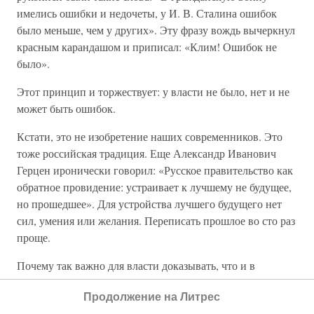
имелись ошибки и недочеты, у И. В. Сталина ошибок
было меньше, чем у других». Эту фразу вождь вычеркнул
красным карандашом и приписал: «Клим! Ошибок не
было».
Этот принцип и торжествует: у власти не было, нет и не
может быть ошибок.
Кстати, это не изобретение наших современников. Это
тоже российская традиция. Еще Александр Иванович
Герцен иронически говорил: «Русское правительство как
обратное провидение: устраивает к лучшему не будущее,
но прошедшее». Для устройства лучшего будущего нет
сил, умения или желания. Переписать прошлое во сто раз
проще.
Почему так важно для власти доказывать, что и в
прошлом все делалось правильно и ошибки исключены?
Продолжение на Литрес
Если предположить, что прежние властители ошибались,