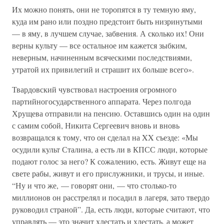
Их можно понять, они не торопятся в ту темную яму,
куда им рано или поздно предстоит быть низринутыми
— в яму, в лучшем случае, забвения. А сколько их! Они
верны культу — все остальное им кажется зыбким,
неверным, начиненным всяческими последствиями,
утратой их привилегий и страшит их больше всего».
Твардовский чувствовал настроения огромного
партийногосударственного аппарата. Через полгода
Хрущева отправили на пенсию. Оставшись один на один
с самим собой, Никита Сергеевич вновь и вновь
возвращался к тому, что он сделал на XX съезде: «Мы
осудили культ Сталина, а есть ли в КПСС люди, которые
подают голос за него? К сожалению, есть. Живут еще на
свете рабы, живут и его прислужники, и трусы, и иные.
“Ну и что же, — говорят они, — что столько-то
миллионов он расстрелял и посадил в лагеря, зато твердо
руководил страной”. Да, есть люди, которые считают, что
управлять — это значит хлестать и хлестать, а может