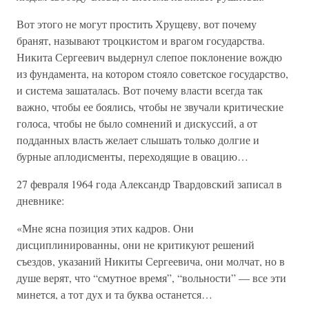
Вот этого не могут простить Хрущеву, вот почему
бранят, называют троцкистом и врагом государства.
Никита Сергеевич выдернул слепое поклонение вождю
из фундамента, на котором стояло советское государство,
и система зашаталась. Вот почему власти всегда так
важно, чтобы ее боялись, чтобы не звучали критические
голоса, чтобы не было сомнений и дискуссий, а от
подданных власть желает слышать только долгие и
бурные аплодисменты, переходящие в овацию…
27 февраля 1964 года Александр Твардовский записал в
дневнике:
«Мне ясна позиция этих кадров. Они
дисциплинированны, они не критикуют решений
съездов, указаний Никиты Сергеевича, они молчат, но в
душе верят, что “смутное время”, “вольности” — все эти
минется, а тот дух и та буква останется…