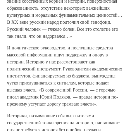
знание собственных корней и истории, поверхностная
образованность, отсутствие некоторых важнейших
культурных и моральных фундаментальных ценностей…
В XX веке русский народ подточил свой генофонд.
Русский человек — тяжело болен. Все это столетие его
так гнали, что он надорвался…»
И политическое руководство, и послушные средства
массовой информации ищут поддержку и опору в
истории. Историю у нас рассматривают как
политический инструмент. Руководители академических
институтов, финансируемых из бюджета, вынуждены
чутко прислушиваться к сигналам, которые подает
высшая власть. «В современной России, — с горечью
писал академик Юрий Поляков, — правда истории по-
прежнему уступает дорогу трамваю власти».
Историки, называющие себя выразителями
государственной точки зрения на историю, настаивают:
стране требуется история без ошибок, неудач и