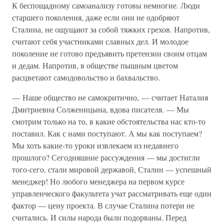
К беспощадному самоанализу готовы немногие. Люди
старшего поколения, даже если они не одобряют
Сталина, не ощущают за собой тяжких грехов. Напротив,
считают себя участниками славных дел. И молодое
поколение не готово предъявить претензии своим отцам
и дедам. Напротив, в обществе пышным цветом
расцветают самодовольство и бахвальство.
— Наше общество не самокритично, — считает Наталия
Дмитриевна Солженицына, вдова писателя. — Мы
смотрим только на то, в какие обстоятельства нас кто-то
поставил. Как с нами поступают. А мы как поступаем?
Мы хоть какие-то уроки извлекаем из недавнего
прошлого? Сегодняшние рассуждения — мы достигли
того-сего, стали мировой державой, Сталин — успешный
менеджер! Но любого менеджера на первом курсе
управленческого факультета учат рассматривать еще один
фактор — цену проекта. В случае Сталина потери не
считались. И силы народа были подорваны. Перед