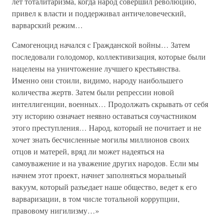
лет тоталитаризма, когда народ совершил революцию,
привел к власти и поддерживал античеловеческий,
варварский режим…
Самогеноцид начался с Гражданской войны… Затем
последовали голодомор, коллективизация, которые были
нацелены на уничтожение лучшего крестьянства.
Именно они стоили, видимо, народу наибольшего
количества жертв. Затем были репрессии новой
интеллигенции, военных… Продолжать скрывать от себя
эту историю означает неявно оставаться соучастником
этого преступления… Народ, который не почитает и не
хочет знать бесчисленные могилы миллионов своих
отцов и матерей, вряд ли может надеяться на
самоуважение и на уважение других народов. Если мы
начнем этот проект, начнет заполняться моральный
вакуум, который разъедает наше общество, ведет к его
варваризации, в том числе тотальной коррупции,
правовому нигилизму…»