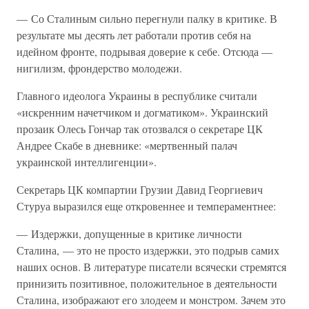
— Со Сталиным сильно перегнули палку в критике. В
результате мы десять лет работали против себя на
идейном фронте, подрывая доверие к себе. Отсюда —
нигилизм, фрондерство молодежи.
Главного идеолога Украины в республике считали
«искренним начетчиком и догматиком». Украинский
прозаик Олесь Гончар так отозвался о секретаре ЦК
Андрее Скабе в дневнике: «мертвенный палач
украинской интеллигенции».
Секретарь ЦК компартии Грузии Давид Георгиевич
Стуруа выразился еще откровеннее и темпераментнее:
— Издержки, допущенные в критике личности
Сталина, — это не просто издержки, это подрыв самих
наших основ. В литературе писатели всячески стремятся
принизить позитивное, положительное в деятельности
Сталина, изображают его злодеем и монстром. Зачем это