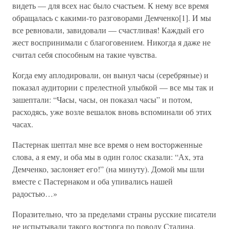
видеть — для всех нас было счастьем. К нему все время
обращалась с какими-то разговорами Демченко[1]. И мы
все ревновали, завидовали — счастливая! Каждый его
жест воспринимали с благоговением. Никогда я даже не
считал себя способным на такие чувства.
Когда ему аплодировали, он вынул часы (серебряные) и
показал аудитории с прелестной улыбкой — все мы так и
зашептали: “Часы, часы, он показал часы” и потом,
расходясь, уже возле вешалок вновь вспоминали об этих
часах.
Пастернак шептал мне все время о нем восторженные
слова, а я ему, и оба мы в один голос сказали: “Ах, эта
Демченко, заслоняет его!” (на минуту). Домой мы шли
вместе с Пастернаком и оба упивались нашей
радостью…»
Поразительно, что за пределами страны русские писатели
не испытывали такого восторга по поводу Сталина.