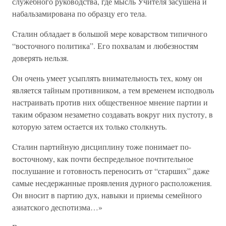
служебного руководства, где мысль Учителя засушена и
набальзамирована по образцу его тела.
Сталин обладает в большой мере коварством типичного
“восточного политика”. Его похвалам и любезностям
доверять нельзя.
Он очень умеет усыплять внимательность тех, кому он
является тайным противником, а тем временем исподволь
настраивать против них общественное мнение партии и
таким образом незаметно создавать вокруг них пустоту, в
которую затем остается их только столкнуть.
Сталин партийную дисциплину тоже понимает по-
восточному, как почти беспредельное почтительное
послушание и готовность переносить от “старших” даже
самые несдержанные проявления дурного расположения.
Он вносит в партию дух, навыки и приемы семейного
азиатского деспотизма…»