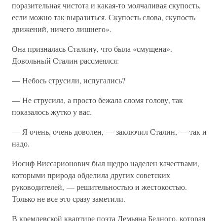
поразительная чистота и какая-то молчаливая скупость,
если можно так выразиться. Скупость слова, скупость
движений, ничего лишнего».
Она призналась Сталину, что была «смущена».
Довольный Сталин рассмеялся:
— Небось струсили, испугались?
— Не струсила, а просто бежала сломя голову, так
показалось жутко у вас.
— Я очень, очень доволен, — заключил Сталин, — так и
надо.
Иосиф Виссарионович был щедро наделен качествами,
которыми природа обделила других советских
руководителей, — решительностью и жестокостью.
Только не все это сразу заметили.
В кремлевской квартире поэта Демьяна Бедного, которая