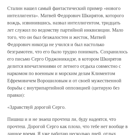
Сталин нашел самый фантастический пример «нового
интеллигента». Матвей Федорович Шкирятов, которого
вождь, извинившись, назвал интеллигентом, тридцать
лет служил по ведомству партийной инквизиции. Мало
того, что он был безжалостен и жесток, Матвей
Федорович никогда не учился и был настолько
безграмотен, что его было трудно понимать. Сохранилось
его письмо Серго Орджоникидзе, в котором Шкирятов
делится впечатлениями от летнего отдыха совместно с
наркомом по военным и морским делам Климентом
Ефремовичем Ворошиловым и от своей мужественной
борьбы с внутрипартийной оппозицией (цитирую без
правки):
«Здравствуй дорогой Серго.
Пишиш и и не знаеш прочтеш ли, буду надеятся, что
прочтеш. Дорогой Серго как плохо, что тебе нет вообще в
данное время. Я уже работаю несколько дней, отдых