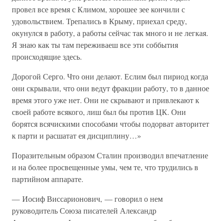
провел все время с Климом, хорошее зее кончили с
удовольствием. Трепались в Крыму, приехал среду,
окунулся в работу, а работы сейчас так много и не легкая.
Я знаю как ты там переживаеш все эти соббытия
происходящие здесь.
Дорогой Серго. Что они делают. Еслим был пириод когда
они скрывали, что они ведут фракции работу, то в данное
время этого уже нет. Они не скрывают и привлекают к
своей работе всякого, лиш был бы против ЦК. Они
борятся всячискими способами чтобы подорват авторитет
к парти и расшатат ея дисциплину…»
Поразительным образом Сталин производил впечатление
и на более просвещенные умы, чем те, что трудились в
партийном аппарате.
— Иосиф Виссарионович, — говорил о нем
руководитель Союза писателей Александр