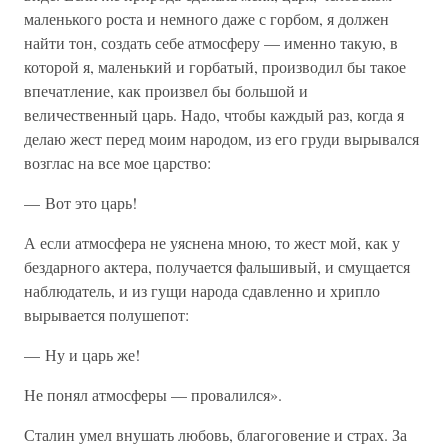
маленького роста и немного даже с горбом, я должен
найти тон, создать себе атмосферу — именно такую, в
которой я, маленький и горбатый, производил бы такое
впечатление, как произвел бы большой и
величественный царь. Надо, чтобы каждый раз, когда я
делаю жест перед моим народом, из его груди вырывался
возглас на все мое царство:
— Вот это царь!
А если атмосфера не уяснена мною, то жест мой, как у
бездарного актера, получается фальшивый, и смущается
наблюдатель, и из гущи народа сдавленно и хрипло
вырывается полушепот:
— Ну и царь же!
Не понял атмосферы — провалился».
Сталин умел внушать любовь, благоговение и страх. За