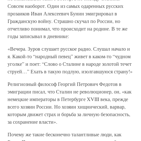
Совсем наоборот. Один из самых одаренных русских
прозаиков Иван Алексеевич Бунин эмигрировал в
Гражданскую войну. Страшно скучал по России, но
отчетливо понимал, что происходит на родине. В те же
годы записывал в дневнике:
«Вечера. Зуров слушает русское радио. Слушал начало и
я. Какой-то “народный певец” живет в каком-то “чудном
уголке” и поет: “Слово о Сталине в народе золотой течет
струей…” Ехать в такую подлую, изолгавшуюся страну!»
Религиозный философ Георгий Петрович Федотов в
эмиграции писал, что Сталин не революционер, он, «как
немецкие императоры в Петербурге XVIII века, прежде
всего хозяин России. Но хозяин хищнический, варвар,
которым движет страх и борьба за личную безопасность,
за сохранение власти».
Почему же такие бесконечно талантливые люди, как