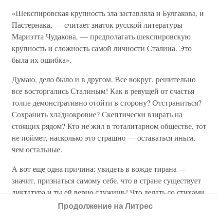
«Шекспировская крупность зла заставляла и Булгакова, и
Пастернака, — считает знаток русской литературы
Мариэтта Чудакова, — предполагать шекспировскую
крупность и сложность самой личности Сталина. Это
была их ошибка».
Думаю, дело было и в другом. Все вокруг, решительно
все восторгались Сталиным! Как в ревущей от счастья
толпе демонстративно отойти в сторону? Отстраниться?
Сохранить хладнокровие? Скептически взирать на
стоящих рядом? Кто не жил в тоталитарном обществе, тот
не поймет, насколько это страшно — оставаться иным,
чем остальные.
А вот еще одна причина: увидеть в вожде тирана —
значит, признаться самому себе, что в стране существует
диктатура и ты ей верно служишь! Что делать со стихами,
написанными во славу революции, Ленина, партии?
Продолжение на Литрес
Считанные единицы были готовы понять и признать