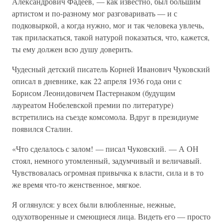
Александрович Фадеев, — как известно, был большим
артистом и по-разному мог разговаривать — и с
подковыркой, а когда нужно, мог и так человека увлечь,
так приласкаться, такой натурой показаться, что, кажется,
ты ему должен всю душу доверить.
Чудесный детский писатель Корней Иванович Чуковский
описал в дневнике, как 22 апреля 1936 года они с
Борисом Леонидовичем Пастернаком (будущим
лауреатом Нобелевской премии по литературе)
встретились на съезде комсомола. Вдруг в президиуме
появился Сталин.
«Что сделалось с залом! — писал Чуковский. — А ОН
стоял, немного утомленный, задумчивый и величавый.
Чувствовалась огромная привычка к власти, сила и в то
же время что-то женственное, мягкое.
Я оглянулся: у всех были влюбленные, нежные,
одухотворенные и смеющиеся лица. Видеть его — просто