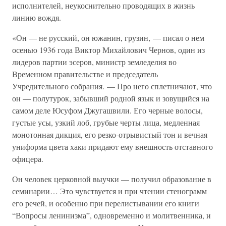
исполнителей, неукоснительно проводящих в жизнь
линию вождя.
«Он — не русский, он южанин, грузин, — писал о нем
осенью 1936 года Виктор Михайлович Чернов, один из
лидеров партии эсеров, министр земледелия во
Временном правительстве и председатель
Учредительного собрания. — Про него сплетничают, что
он — полутурок, забывший родной язык и зовущийся на
самом деле Юсуфом Джугашвили. Его черные волосы,
густые усы, узкий лоб, грубые черты лица, медленная
монотонная дикция, его резко-отрывистый тон и вечная
униформа цвета хаки придают ему внешность отставного
офицера.
Он человек церковной выучки — получил образование в
семинарии… Это чувствуется и при чтении стенограмм
его речей, и особенно при перелистывании его книги
“Вопросы ленинизма”, одновременно и молитвенника, и