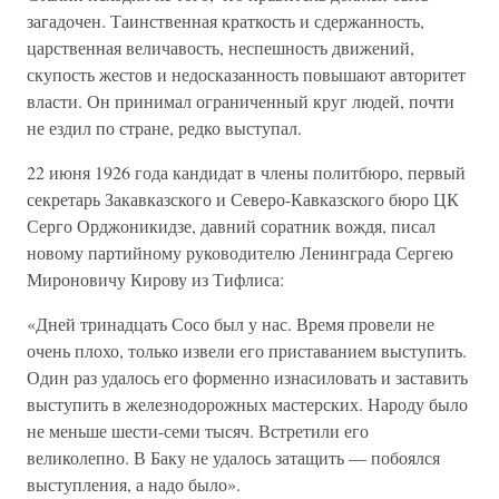
загадочен. Таинственная краткость и сдержанность,
царственная величавость, неспешность движений,
скупость жестов и недосказанность повышают авторитет
власти. Он принимал ограниченный круг людей, почти
не ездил по стране, редко выступал.
22 июня 1926 года кандидат в члены политбюро, первый
секретарь Закавказского и Северо-Кавказского бюро ЦК
Серго Орджоникидзе, давний соратник вождя, писал
новому партийному руководителю Ленинграда Сергею
Мироновичу Кирову из Тифлиса:
«Дней тринадцать Сосо был у нас. Время провели не
очень плохо, только извели его приставанием выступить.
Один раз удалось его форменно изнасиловать и заставить
выступить в железнодорожных мастерских. Народу было
не меньше шести-семи тысяч. Встретили его
великолепно. В Баку не удалось затащить — побоялся
выступления, а надо было».