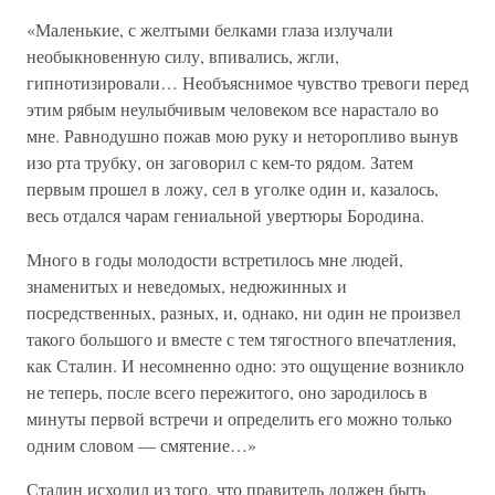
«Маленькие, с желтыми белками глаза излучали
необыкновенную силу, впивались, жгли,
гипнотизировали… Необъяснимое чувство тревоги перед
этим рябым неулыбчивым человеком все нарастало во
мне. Равнодушно пожав мою руку и неторопливо вынув
изо рта трубку, он заговорил с кем-то рядом. Затем
первым прошел в ложу, сел в уголке один и, казалось,
весь отдался чарам гениальной увертюры Бородина.
Много в годы молодости встретилось мне людей,
знаменитых и неведомых, недюжинных и
посредственных, разных, и, однако, ни один не произвел
такого большого и вместе с тем тягостного впечатления,
как Сталин. И несомненно одно: это ощущение возникло
не теперь, после всего пережитого, оно зародилось в
минуты первой встречи и определить его можно только
одним словом — смятение…»
Сталин исходил из того, что правитель должен быть