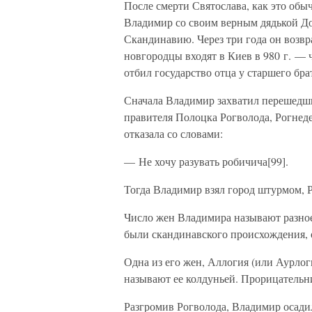
После смерти Святослава, как это обыч
Владимир со своим верным дядькой До
Скандинавию. Через три года он возв
новгородцы входят в Киев в 980 г. — 
отбил государство отца у старшего бра
Сначала Владимир захватил перешедши
правителя Полоцка Рогволода, Рогнеде
отказала со словами:
— Не хочу разувать робичича[99].
Тогда Владимир взял город штурмом, Ро
Число жен Владимира называют разное
были скандинавского происхождения, 
Одна из его жен, Аллогия (или Аурлог
называют ее колдуньей. Прорицательн
Разгромив Рогволода, Владимир осадил