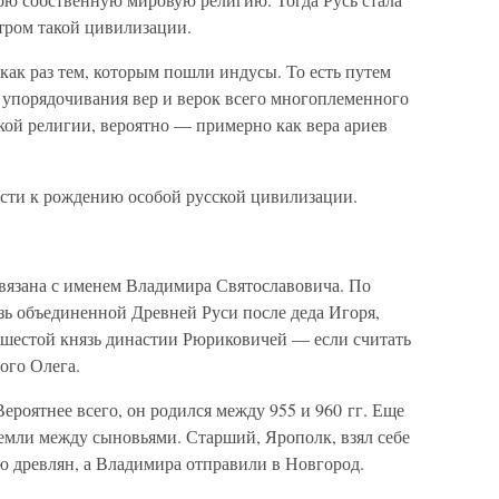
тром такой цивилизации.
ак раз тем, которым пошли индусы. То есть путем
 упорядочивания вер и верок всего многоплеменного
кой религии, вероятно — примерно как вера ариев
вести к рождению особой русской цивилизации.
вязана с именем Владимира Святославовича. По
зь объединенной Древней Руси после деда Игоря,
 шестой князь династии Рюриковичей — если считать
ого Олега.
ероятнее всего, он родился между 955 и 960 гг. Еще
земли между сыновьями. Старший, Ярополк, взял себе
лю древлян, а Владимира отправили в Новгород.