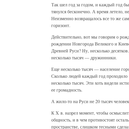
Так шел год за годом, и каждый год б
тянулся бесконечно. А время летело, 
Неизменно возвращалось все то же само
горизонт.
Действительно, вот мы говорим о рожд
рождении Новгорода Великого и Киевс
Древней Руси? Ну, несколько десятко
несколько тысяч — дружинники.
Еще несколько тысяч — население гор
Сколько людей каждый год проходило п
несколько тысяч. Эти хоть видели исти
ее громадность.
А жило-то на Руси не 20 тысяч человек
К X в. назрел момент, чтобы осмыслить
общность, и в чем противостоят остал
пространстве, слишком тесными сдела