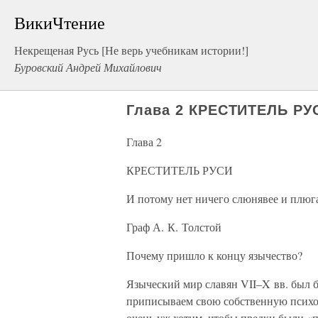
ВикиЧтение
Некрещеная Русь [Не верь учебникам истории!]
Буровский Андрей Михайлович
Глава 2 КРЕСТИТЕЛЬ РУ
Глава 2
КРЕСТИТЕЛЬ РУСИ
И потому нет ничего слюнявее и плюга
Граф А. К. Толстой
Почему пришло к концу язычество?
Языческий мир славян VII–X вв. был 
приписываем свою собственную психол
очень уж хотим, чтобы предки были «