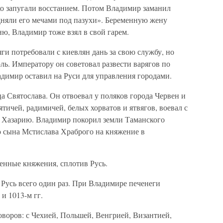
ко запугали восстанием. Потом Владимир заманил
одняли его мечами под пазухи». Беременную жену
, Владимир тоже взял в свой гарем.
ги потребовали с киевлян дань за свою службу, но
ь. Императору он советовал развести варягов по
димир оставил на Руси для управления городами.
а Святослава. Он отвоевал у поляков города Червен и
ичей, радимичей, белых хорватов и ятвягов, воевал с
 Хазарию. Владимир покорил земли Таманского
о сына Мстислава Храброго на княжение в
нные княжения, сплотив Русь.
Русь всего один раз. При Владимире печенеги
 и 1013-м гг.
воров: с Чехией, Польшей, Венгрией, Византией,