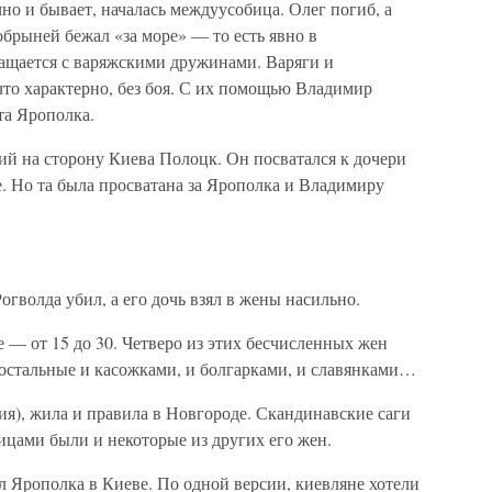
но и бывает, началась междуусобица. Олег погиб, а
брыней бежал «за море» — то есть явно в
ращается с варяжскими дружинами. Варяги и
что характерно, без боя. С их помощью Владимир
та Ярополка.
й на сторону Киева Полоцк. Он посватался к дочери
. Но та была просватана за Ярополка и Владимиру
гволда убил, а его дочь взял в жены насильно.
 — от 15 до 30. Четверо из этих бесчисленных жен
остальные и касожками, и болгарками, и славянками…
ия), жила и правила в Новгороде. Скандинавские саги
ицами были и некоторые из других его жен.
 Ярополка в Киеве. По одной версии, киевляне хотели