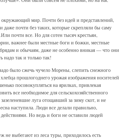
я окружающий мир. Почти без идей и представлений,
 даже почти без таких, которые скрепляли бы саму
Или почти все. Но для сотен тысяч крестьян,
ории, важнее были местные боги и божки, местные
брядам и обычаям, даже не особенно вникая — что они
ь надо так и только так!
 надо было сжечь чучело Морены, слепить снежного
о хлебца прошлогоднего урожая изображения носителей
енько посовокупляться на ярилках, привлекая
овить все необходимое для сельскохозяйственного
в зазеленевшие луга отощавший за зиму скот, и не
 весна наступила. Люди все делали правильно,
действиями. Но ведь и боги не оставили людей
уж не выбегают из леса туры, приходилось есть