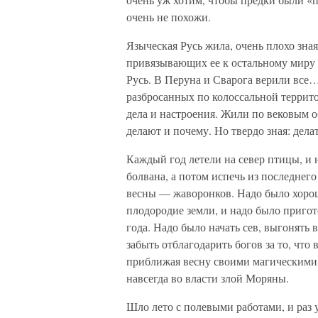
очень не похожи.
Языческая Русь жила, очень плохо зна
привязывающих ее к остальному миру и
Русь. В Перуна и Сварога верили все…
разбросанных по колоссальной террит
дела и настроения. Жили по вековым о
делают и почему. Но твердо зная: делат
Каждый год летели на север птицы, и
болвана, а потом испечь из последнег
весны — жаворонков. Надо было хорош
плодородие земли, и надо было пригот
года. Надо было начать сев, выгонять 
забыть отблагодарить богов за то, что
приближая весну своими магическими 
навсегда во власти злой Моряны.
Шло лето с полевыми работами, и раз 