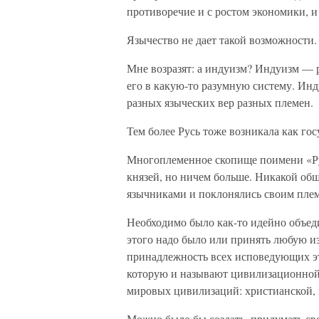
противоречие и с ростом экономики, и
Язычество не дает такой возможности.
Мне возразят: а индуизм? Индуизм — р
его в какую-то разумную систему. Ин
разных языческих вер разных племен.
Тем более Русь тоже возникала как гос
Многоплеменное скопище поимени «Рус
князей, но ничем больше. Никакой общ
язычниками и поклонялись своим пле
Необходимо было как-то идейно объед
этого надо было или принять любую и
принадлежность всех исповедующих эт
которую и называют цивилизационной.
мировых цивилизаций: христианской, 
Можно было бы создать, придумать св