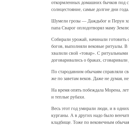
откормленных домашних бычков под с
солнцестояние, самые долгие дни года
Шумели грозы — Даждьбог и Перун хоте
папа Сварог оплодотворял маму Землю
Собирали урожай, начинали готовить 
богов, выполняли вековые ритуалы. В 
хвалили свой «товар». С ритуальными 
договаривались о браках, сговаривали 
По стародавним обычаям справляли сва
же по заветам веков. Даже не думая, н
На время опять побеждала Морена, ле
и теплые рубахи.
Весь этот год умирали люди, и в одни
курганы. А в других надо было венчат
кладбище. Тоже по вековечным обычаям