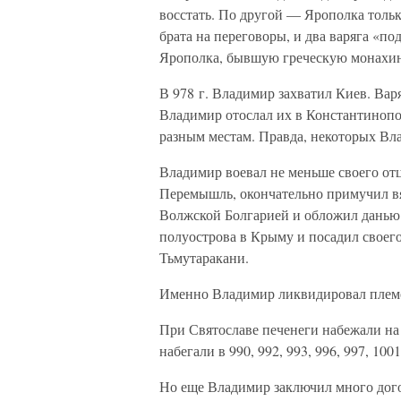
восстать. По другой — Ярополка толь
брата на переговоры, и два варяга «п
Ярополка, бывшую греческую монахиню
В 978 г. Владимир захватил Киев. Варя
Владимир отослал их в Константинопол
разным местам. Правда, некоторых Вла
Владимир воевал не меньше своего отц
Перемышль, окончательно примучил вят
Волжской Болгарией и обложил данью
полуострова в Крыму и посадил своег
Тьмутаракани.
Именно Владимир ликвидировал племе
При Святославе печенеги набежали на 
набегали в 990, 992, 993, 996, 997, 1001
Но еще Владимир заключил много дого