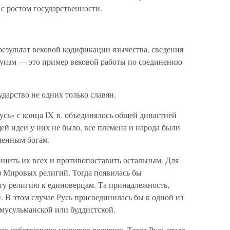
 с ростом государственности.
езультат вековой кодификации язычества, сведения
дуизм — это пример вековой работы по соединению
ударство не одних только славян.
ь» с конца IX в. объединялось общей династией
ей идеи у них не было, все племена и народа были
менным богам.
инить их всех и противопоставить остальным. Для
з Мировых религий. Тогда появилась бы
у религию к единоверцам. Та принадлежность,
 В этом случае Русь присоединилась бы к одной из
мусульманской или буддистской.
ою собственную мировую религию. Тогда Русь стала