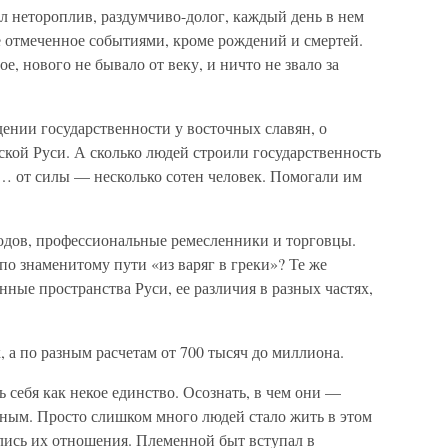
ыл нетороплив, раздумчиво-долог, каждый день в нем
не отмеченное событиями, кроме рождений и смертей.
е, нового не бывало от веку, и ничто не звало за
ении государственности у восточных славян, о
кой Руси. А сколько людей строили государственность
в… от силы — несколько сотен человек. Помогали им
одов, профессиональные ремесленники и торговцы.
о знаменитому пути «из варяг в греки»? Те же
нные пространства Руси, ее различия в разных частях,
, а по разным расчетам от 700 тысяч до миллиона.
 себя как некое единство. Осознать, в чем они —
ьным. Просто слишком много людей стало жить в этом
лись их отношения. Племенной быт вступал в