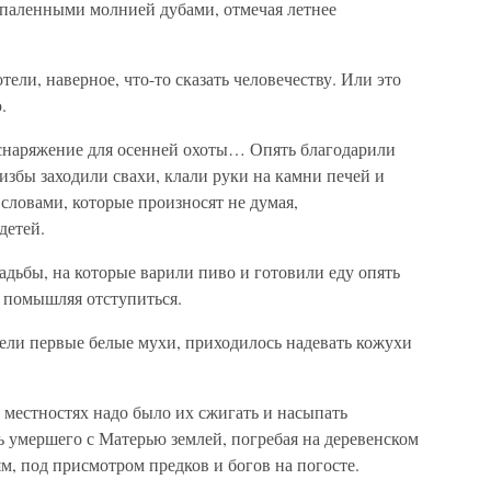
паленными молнией дубами, отмечая летнее
.
ли, наверное, что-то сказать человечеству. Или это
.
снаряжение для осенней охоты… Опять благодарили
избы заходили свахи, клали руки на камни печей и
словами, которые произносят не думая,
детей.
дьбы, на которые варили пиво и готовили еду опять
е помышляя отступиться.
тели первые белые мухи, приходилось надевать кожухи
х местностях надо было их сжигать и насыпать
ь умершего с Матерью землей, погребая на деревенском
, под присмотром предков и богов на погосте.