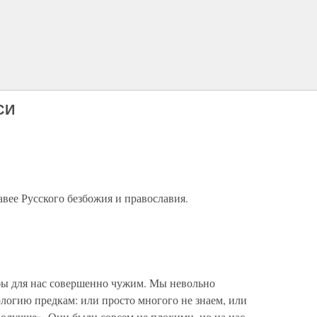
СИ
вее Русского безбожия и православия.
бы для нас совершенно чужим. Мы невольно
огию предкам: или просто многого не знаем, или
получше». Они были совсем не плохими, но на нас