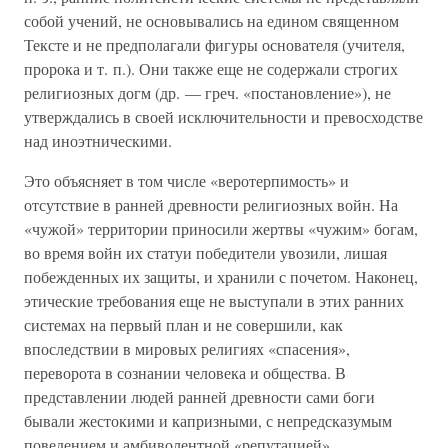
собой учений, не основывались на едином священном
Тексте и не предполагали фигуры основателя (учителя,
пророка и т. п.). Они также еще не содержали строгих
религиозных догм (др. — греч. «постановление»), не
утверждались в своей исключительности и превосходстве
над иноэтническими.
Это объясняет в том числе «веротерпимость» и
отсутствие в ранней древности религиозных войн. На
«чужой» территории приносили жертвы «чужим» богам,
во время войн их статуи победители увозили, лишая
побежденных их защиты, и хранили с почетом. Наконец,
этические требования еще не выступали в этих ранних
системах на первый план и не совершили, как
впоследствии в мировых религиях «спасения»,
переворота в сознании человека и общества. В
представлении людей ранней древности сами боги
бывали жестокими и капризными, с непредсказумым
поведением и амбиволентной «репутацией».