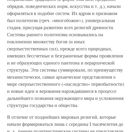
обрядов, поведенческих норм, искусства и т. д.), начали
оформляться в подобие систем. Их ядром и признаком
был политеизм (греч. «многобожие»), универсальная
стадия, присущая развитию всех религий древности.
Системы раннего политеизма основывались на
поклонении множеству богов (и иных
сверхъестественных сил), прежде всего природных,
имевших бессчетные и безграничные формы проявления
и не образующих единого пантеона и иерархической
структуры. Эти системы суммировали, по преимуществу
механистически, самые архаические представления о
мире сверхъестественного («наследство» первобытности)
и новые идеи и верования нарождавшиеся в процессе
дальнейшего познания окружающего мира и усложнения
структуры государства и общества.
В отличие от позднейших мировых религий, которые
начали формироваться лишь с середины I тысячелетия до
н. э., ранние политеистические системы не представляли