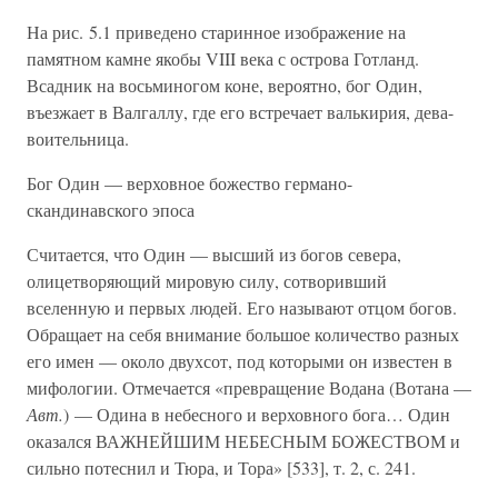
На рис. 5.1 приведено старинное изображение на
памятном камне якобы VIII века с острова Готланд.
Всадник на восьминогом коне, вероятно, бог Один,
въезжает в Валгаллу, где его встречает валькирия, дева-
воительница.
Бог Один — верховное божество германо-
скандинавского эпоса
Считается, что Один — высший из богов севера,
олицетворяющий мировую силу, сотворивший
вселенную и первых людей. Его называют отцом богов.
Обращает на себя внимание большое количество разных
его имен — около двухсот, под которыми он известен в
мифологии. Отмечается «превращение Водана (Вотана —
Авт.
) — Одина в небесного и верховного бога… Один
оказался ВАЖНЕЙШИМ НЕБЕСНЫМ БОЖЕСТВОМ и
сильно потеснил и Тюра, и Тора» [533], т. 2, с. 241.