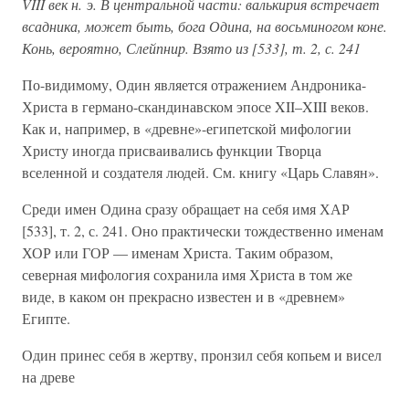
VIII век н. э. В центральной части: валькирия встречает
всадника, может быть, бога Одина, на восьминогом коне.
Конь, вероятно, Слейпнир. Взято из [533], т. 2, с. 241
По-видимому, Один является отражением Андроника-
Христа в германо-скандинавском эпосе XII–XIII веков.
Как и, например, в «древне»-египетской мифологии
Христу иногда присваивались функции Творца
вселенной и создателя людей. См. книгу «Царь Славян».
Среди имен Одина сразу обращает на себя имя ХАР
[533], т. 2, с. 241. Оно практически тождественно именам
ХОР или ГОР — именам Христа. Таким образом,
северная мифология сохранила имя Христа в том же
виде, в каком он прекрасно известен и в «древнем»
Египте.
Один принес себя в жертву, пронзил себя копьем и висел
на древе