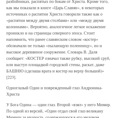
разбойниках, распятых по бокам от Христа. Кроме того,
как мы показали в книге «Царь Славян», в некоторых
источниках о распятии Христа говорили также как о
«распятии между двумя столбами» или «между двумя
колоннами». Вероятно, аналогичное легкое искажение
проникло и на страницы северного эпоса. Стоит
напомнить, что ранее славянским словом «костер»
обозначали не только «пылающую поленницу», но и
высокое деревянное сооружение. Словарь В. Даля
сообщает: «КОСТЕР означал также рубку, высокий сруб,
или выступ площадкой городской стены, раскат, даже
БАШНЮ (сделаша врата и костер на верху большой)»
[223].
Одноглазый Один и поврежденный глаз Андроника-
Христа
У Бога Одина — один глаз. Второй «взял» у него Мимир.
По одной из версий, «Один отдал свой глаз великану
Мимиру за мудрость, содержащуюся в его медовом