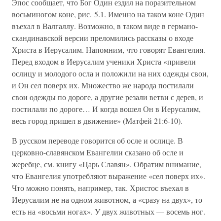
Эпос сообщает, что Бог Один ездил на поразительном
восьминогом коне, рис. 5.1. Именно на таком коне Один
въехал в Валгаллу. Возможно, в таком виде в германо-
скандинавской версии преломились рассказы о входе
Христа в Иерусалим. Напомним, что говорят Евангелия.
Перед входом в Иерусалим ученики Христа «привели
ослицу и молодого осла и положили на них одежды свои,
и Он сел поверх их. Множество же народа постилали
свои одежды по дороге, а другие резали ветви с дерев, и
постилали по дороге… И когда вошел Он в Иерусалим,
весь город пришел в движение» (Матфей 21:6-10).
В русском переводе говорится об осле и ослице. В
церковно-славянском Евангелии сказано об осле и
жеребце, см. книгу «Царь Славян». Обратим внимание,
что Евангелия употребляют выражение «сел поверх их».
Что можно понять, например, так. Христос въехал в
Иерусалим не на одном животном, а «сразу на двух», то
есть на «восьми ногах». У двух животных — восемь ног.