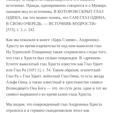
источнике. Правда, одновременно говорится и о Мимире,
пьющем мед из источника, В КОТОРОМ СКРЫТ ГЛАЗ
ОДИНА, так что можно понять, что САМ ГЛАЗ ОДИНА,
В СВОЮ ОЧЕРЕДЬ, — ИСТОЧНИК МУДРОСТИ»
[533], т. 2, с. 242.
Как мы показали в книге «Царь Славян», Андронику-
Христу во время издевательств над ним выкололи глаз.
На Туринской Плащанице также сохранились следы того,
что глаз у Христа был сильно поврежден. В «древнем»
Египте выколотый глаз Христа известен как Глаз Удиет
или Глаз Ра [1051:1], с. 54. Таким образом, египетский
Глаз Ра = Глаз Удиет, небесный Глаз Овна, то есть звезда
Альфа Овна, а также известный в христианстве символ
Всевидящего Ока Бога — это, по сути дела, один и тот же
символ вырванного во время казни глаза Христа.
Мы видим, что поврежденный глаз Андроника-Христа
отразился и в германо-скандинавском эпосе как