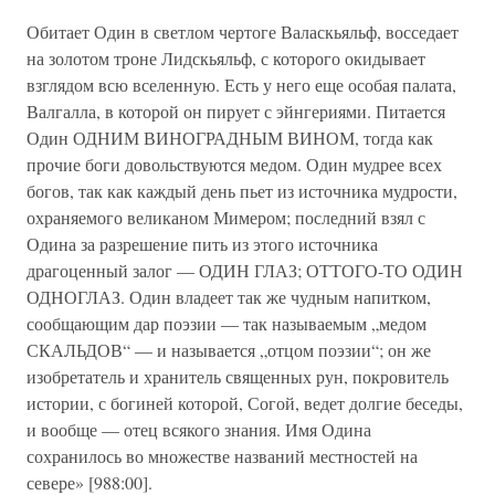
Обитает Один в светлом чертоге Валаскьяльф, восседает
на золотом троне Лидскьяльф, с которого окидывает
взглядом всю вселенную. Есть у него еще особая палата,
Валгалла, в которой он пирует с эйнгериями. Питается
Один ОДНИМ ВИНОГРАДНЫМ ВИНОМ, тогда как
прочие боги довольствуются медом. Один мудрее всех
богов, так как каждый день пьет из источника мудрости,
охраняемого великаном Мимером; последний взял с
Одина за разрешение пить из этого источника
драгоценный залог — ОДИН ГЛАЗ; ОТТОГО-ТО ОДИН
ОДНОГЛАЗ. Один владеет так же чудным напитком,
сообщающим дар поэзии — так называемым „медом
СКАЛЬДОВ“ — и называется „отцом поэзии“; он же
изобретатель и хранитель священных рун, покровитель
истории, с богиней которой, Согой, ведет долгие беседы,
и вообще — отец всякого знания. Имя Одина
сохранилось во множестве названий местностей на
севере» [988:00].