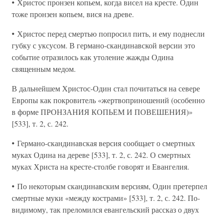
• Христос пронзен копьем, когда висел на кресте. Один
тоже пронзен копьем, вися на древе.
• Христос перед смертью попросил пить, и ему поднесли
губку с уксусом. В германо-скандинавской версии это
событие отразилось как утоление жажды Одина
священным медом.
В дальнейшем Христос-Один стал почитаться на севере
Европы как покровитель «жертвоприношений (особенно
в форме ПРОНЗАНИЯ КОПЬЕМ И ПОВЕШЕНИЯ)»
[533], т. 2, с. 242.
• Германо-скандинавская версия сообщает о смертных
муках Одина на дереве [533], т. 2, с. 242. О смертных
муках Христа на кресте-столбе говорят и Евангелия.
• По некоторым скандинавским версиям, Один претерпел
смертные муки «между кострами» [533], т. 2, с. 242. По-
видимому, так преломился евангельский рассказ о двух