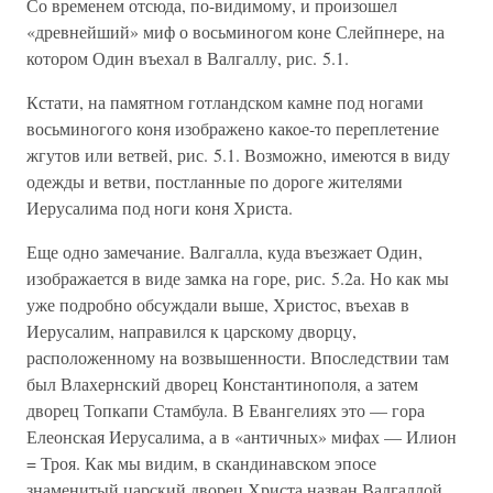
Со временем отсюда, по-видимому, и произошел
«древнейший» миф о восьминогом коне Слейпнере, на
котором Один въехал в Валгаллу, рис. 5.1.
Кстати, на памятном готландском камне под ногами
восьминогого коня изображено какое-то переплетение
жгутов или ветвей, рис. 5.1. Возможно, имеются в виду
одежды и ветви, постланные по дороге жителями
Иерусалима под ноги коня Христа.
Еще одно замечание. Валгалла, куда въезжает Один,
изображается в виде замка на горе, рис. 5.2а. Но как мы
уже подробно обсуждали выше, Христос, въехав в
Иерусалим, направился к царскому дворцу,
расположенному на возвышенности. Впоследствии там
был Влахернский дворец Константинополя, а затем
дворец Топкапи Стамбула. В Евангелиях это — гора
Елеонская Иерусалима, а в «античных» мифах — Илион
= Троя. Как мы видим, в скандинавском эпосе
знаменитый царский дворец Христа назван Валгаллой