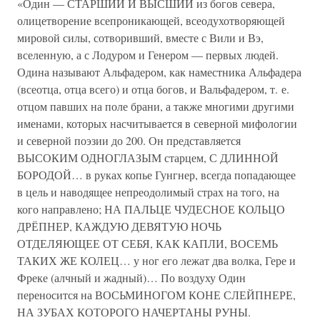
«Один — СТАРШИЙ И ВЫСШИЙ из богов севера,
олицетворение всепроникающей, всеодухотворяющей
мировой силы, сотворивший, вместе с Вили и Вэ,
вселенную, а с Лодуром и Генером — первых людей.
Одина называют Альфадером, как наместника Альфадера
(всеотца, отца всего) и отца богов, и Вальфадером, т. е.
отцом павших на поле брани, а также многими другими
именами, которых насчитывается в северной мифологии
и северной поэзии до 200. Он представляется
ВЫСОКИМ ОДНОГЛАЗЫМ старцем, С ДЛИННОЙ
БОРОДОЙ… в руках копье Гунгнер, всегда попадающее
в цель и наводящее непреодолимый страх на того, на
кого направлено; НА ПАЛЬЦЕ ЧУДЕСНОЕ КОЛЬЦО
ДРЁПНЕР, КАЖДУЮ ДЕВЯТУЮ НОЧЬ
ОТДЕЛЯЮЩЕЕ ОТ СЕБЯ, КАК КАПЛИ, ВОСЕМЬ
ТАКИХ ЖЕ КОЛЕЦ… у ног его лежат два волка, Гере и
Фреке (алчный и жадный)… По воздуху Один
переносится на ВОСЬМИНОГОМ КОНЕ СЛЕЙПНЕРЕ,
НА ЗУБАХ КОТОРОГО НАЧЕРТАНЫ РУНЫ.