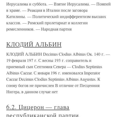
Иерусалима и суббота. — Взятие Иерусалима. — Помпей
в храме. — Реакция в Италии после заговора
Катилины. — Политический индифферентизм высших
классов. — Римский пролетариат и коллегии
ремесленников. — Народная партия
КЛОДИЙ АЛЬБИН
КЛОДИЙ АЛЬБИН Decimus Clodius Albinus Ок. 140 г. —
19 февраля 197 г. С весны 193 г. соправитель и
приемный сын Септимия Севера — Clodius Septimius
Albinus Caezar. С января 196 г. именовался Imperator
Caezar Decimus Clodius Septimius Albinus Augustus. К
сонму богов не причислен В отличие от Песценния
Нигера, в данном случае нет
6.2. Цицерон — глава
республиканской партии,