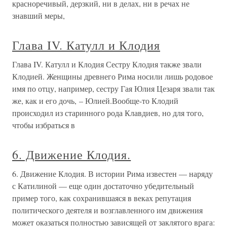
красноречивый, дерзкий, ни в делах, ни в речах не
знавший меры,
Глава IV. Катулл и Клодия
Глава IV. Катулл и Клодия Сестру Клодия также звали
Клодией. Женщины древнего Рима носили лишь родовое
имя по отцу, например, сестру Гая Юлия Цезаря звали так
же, как и его дочь, – Юлией.Вообще-то Клодий
происходил из старинного рода Клавдиев, но для того,
чтобы избраться в
6. Движение Клодия.
6. Движение Клодия. В истории Рима известен — наряду
с Катилиной — еще один достаточно убедительный
пример того, как сохранившаяся в веках репутация
политического деятеля и возглавленного им движения
может оказаться полностью зависящей от заклятого врага: