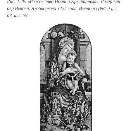
Рис. 1.79. «Рождество Иоанна Крестителя». Рогир ван
дер Вейден. Якобы около 1455 года. Взято из [985:1], с.
68, илл. 59