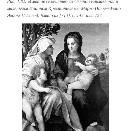
Рис. 1.82. «Святое семейство со Святой Елизаветой и
маленьким Иоанном Крестителем». Марко Пальмедзано.
Якобы 1515 год. Взято из [713], с. 142, илл. 127