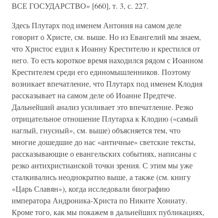
ВСЕ ГОСУДАРСТВО» [660], т. 3, с. 227.
Здесь Плутарх под именем Антония на самом деле
говорит о Христе, см. выше. Но из Евангелий мы знаем,
что Христос ездил к Иоанну Крестителю и крестился от
него. То есть короткое время находился рядом с Иоанном
Крестителем среди его единомышленников. Поэтому
возникает впечатление, что Плутарх под именем Клодия
рассказывает на самом деле об Иоанне Предтече.
Дальнейший анализ усиливает это впечатление. Резко
отрицательное отношение Плутарха к Клодию («самый
наглый, гнусный», см. выше) объясняется тем, что
многие дошедшие до нас «античные» светские тексты,
рассказывающие о евангельских событиях, написаны с
резко антихристианской точки зрения. С этим мы уже
сталкивались неоднократно выше, а также (см. книгу
«Царь Славян»), когда исследовали биографию
императора Андроника-Христа по Никите Хониату.
Кроме того, как мы покажем в дальнейших публикациях,