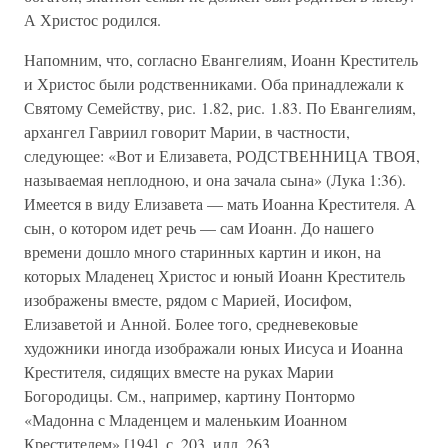
А Христос родился.
Напомним, что, согласно Евангелиям, Иоанн Креститель
и Христос были родственниками. Оба принадлежали к
Святому Семейству, рис. 1.82, рис. 1.83. По Евангелиям,
архангел Гавриил говорит Марии, в частности,
следующее: «Вот и Елизавета, РОДСТВЕННИЦА ТВОЯ,
называемая неплодною, и она зачала сына» (Лука 1:36).
Имеется в виду Елизавета — мать Иоанна Крестителя. А
сын, о котором идет речь — сам Иоанн. До нашего
времени дошло много старинных картин и икон, на
которых Младенец Христос и юный Иоанн Креститель
изображены вместе, рядом с Марией, Иосифом,
Елизаветой и Анной. Более того, средневековые
художники иногда изображали юных Иисуса и Иоанна
Крестителя, сидящих вместе на руках Марии
Богородицы. См., например, картину Понтормо
«Мадонна с Младенцем и маленьким Иоанном
Крестителем» [194], с. 203, илл. 263.