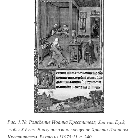
Рис. 1.78. Рождение Иоанна Крестителя, Jan van Eyck,
якобы XV век. Внизу показано крещение Христа Иоанном
Крестителем. Взято из [1075:1], с. 240