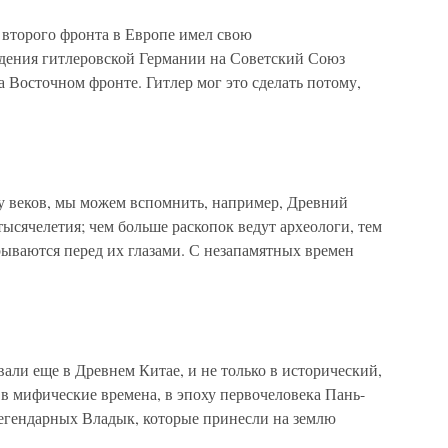
второго фронта в Европе имел свою
адения гитлеровской Германии на Советский Союз
 Восточном фронте. Гитлер мог это сделать потому,
у веков, мы можем вспомнить, например, Древний
ысячелетия; чем больше раскопок ведут археологи, тем
рываются перед их глазами. С незапамятных времен
ли еще в Древнем Китае, и не только в исторический,
в мифические времена, в эпоху первочеловека Пань-
легендарных Владык, которые принесли на землю