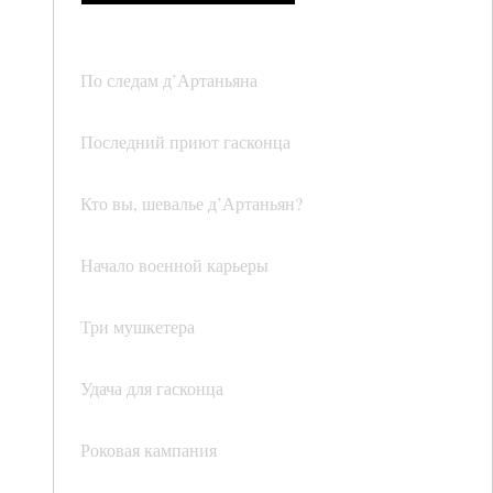
По следам д’Артаньяна
Последний приют гасконца
Кто вы, шевалье д’Артаньян?
Начало военной карьеры
Три мушкетера
Удача для гасконца
Роковая кампания