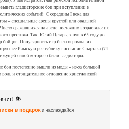
овывать гладиаторские бои при вступлении в
олитических событий. С середины I века для
атры – специальные арены круглой или овальной
Число сражавшихся на арене постоянно возрастало: их
ого престижа. Так, Юлий Цезарь, заняв в 65 году до
ар бойцов. Популярность игр была огромна, их
трясшее Римскую республику восстание Спартака (74
движущей силой которого были гладиаторы.
кие бои постепенно вышли из моды – из-за большой
 роль и отрицательное отношение христианской
книг! 📚
писки в подарок
и наслаждайся