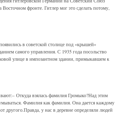
адения гитлеровской Германии на Советский Союз
 Восточном фронте. Гитлер мог это сделать потому,
оявились в советской столице под «крышей»
зданием самого управления. С 1935 года посольство
ховой улице в импозантном здании, примыкавшем к
ивают:– Откуда взялась фамилия Громыко?Над этим
думываться. Фамилия как фамилия. Она дается каждому
 от другого.Правда, у нас в деревне определяли людей