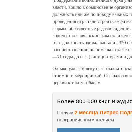
власти, вошло в обыкновение организ
должность или же по поводу важных п
проведения игр стали строить амфите
формы, обрамленные рядами сидений. 
количество являлось знаком политическ
н. э. должность эдила, выставил 320 п
распространению не помешало даже по
—71 годы до н. э.), инициаторами и 
Однако уже к V веку н. э. гладиаторс
стоимости мероприятий. Сыграло свою
церкви к таким забавам.
Более 800 000 книг и аудио
2 месяца Литрес Под
Получи
неограниченным чтением