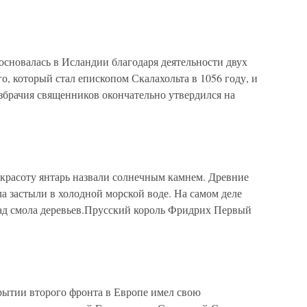
основалась в Исландии благодаря деятельности двух
о, который стал епископом Скалахольта в 1056 году, и
безбрачия священников окончательно утвердился на
красоту янтарь назвали солнечным камнем. Древние
ла застыли в холодной морской воде. На самом деле
зад смола деревьев.Прусский король Фридрих Первый
ии второго фронта в Европе имел свою