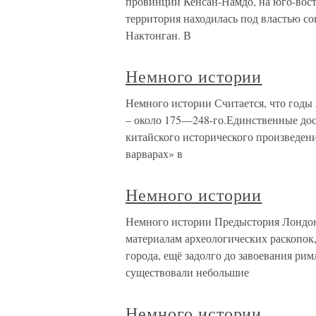
провинции Кенсан-Намдо, на юго-вост
территория находилась под властью со
Нактонган. В
Немного истории
Немного истории Считается, что годы
– около 175—248-го.Единственные до
китайского исторического произведени
варварах» в
Немного истории
Немного истории Предыстория Лондона
материалам археологических раскопок
города, ещё задолго до завоевания рим
существовали небольшие
Немного истории