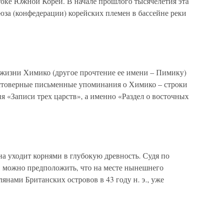
оке Южной Кореи. В начале прошлого тысячелетия эта
юза (конфедерации) корейских племен в бассейне реки
 жизни Химико (другое прочтение ее имени – Пимику)
стоверные письменные упоминания о Химико – строки
я «Записи трех царств», а именно «Раздел о восточных
 уходит корнями в глубокую древность. Судя по
, можно предположить, что на месте нынешнего
лянами Британских островов в 43 году н. э., уже