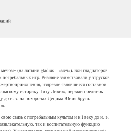
заций
 мечом» (на латыни gladius – «меч»). Бои гладиаторов
х погребальных игр. Римляне заимствовали у этрусков
е жертвоприношения, издревле являвшиеся составной
 римскому историку Титу Ливию, первый поединок
ду до н. э. на похоронах Децима Юния Брута.
ов.
свою связь с погребальным культом и к I веку до н. э.
 развлекательную, так и воспитательную функцию
рода). У магистратов, глав римской исполнительной