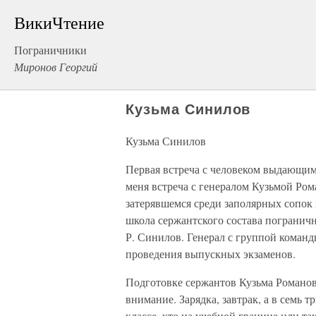
ВикиЧтение
Пограничники
Миронов Георгий
Кузьма Синилов
Кузьма Синилов
Первая встреча с человеком выдающимс
меня встреча с генералом Кузьмой Ро
затерявшемся среди заполярных сопок
школа сержантского состава погранич
Р. Синилов. Генерал с группой команд
проведения выпускных экзаменов.
Подготовке сержантов Кузьма Романов
внимание. Зарядка, завтрак, а в семь т
классе, кто на учебной границе или та