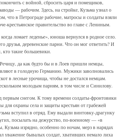
 покончить с войной, сбросить царя и помещиков,
заводы — рабочим. Здесь, на стройке, Кузьма узнал о
ом, что в Петрограде рабочие, матросы и солдаты взяли
боче-крестьянское правительство во главе с Лениным.
 когда ломает леденье», юноша вернулся в родное село.
о друзья, деревенские парни. Что он мог ответить? И
н, кто такие большевики.
 Речицу, да как будто бы и в Лоев пришли немцы,
правляют в голодную Германию. Мужики заволновались
скот в лесные урочища, чтобы не достался немцам.
ескольким молодым парням, в том числе и Синилову.
ед первым снегом. К тому времени солдаты-фронтовики
ы для охраны села и защиты крестьян от грабежей
зьма вступил в отряд. Ему выдали винтовку-драгунку
ругих, посылать на дежурство, по-военному — «в
, Кузьма изрядно, особенно по ночам, мерз в нарядах
скал уважение бывалых солдат, хвативших немало лиха