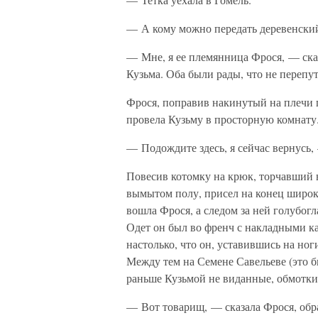
— А кому можно передать деревенский
— Мне, я ее племянница Фрося, — ска
Кузьма. Оба были рады, что не перепут
Фрося, поправив накинутый на плечи 
провела Кузьму в просторную комнату.
— Подождите здесь, я сейчас вернусь,
Повесив котомку на крюк, торчавший в 
вымытом полу, присел на конец широко
вошла Фрося, а следом за ней голубог
Одет он был во френч с накладными ка
настолько, что он, уставившись на ног
Между тем на Семене Савельеве (это 
раньше Кузьмой не виданные, обмот
— Вот товарищ, — сказала Фрося, обр