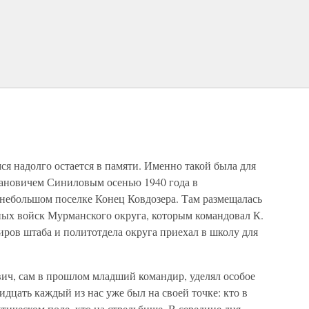
я надолго остается в памяти. Именно такой была для
мановичем Синиловым осенью 1940 года в
 небольшом поселке Конец Ковдозера. Там размещалась
ных войск Мурманского округа, которым командовал К.
иров штаба и политотдела округа приехал в школу для
ич, сам в прошлом младший командир, уделял особое
ридцать каждый из нас уже был на своей точке: кто в
ктическом поле, кто на стрельбище. В середине дня