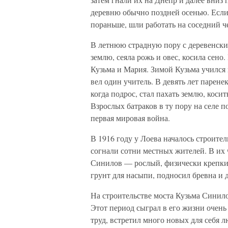
деревню обычно поздней осенью. Если
пораньше, шли работать на соседний ч
В летнюю страдную пору с деревенским
землю, сеяла рожь и овес, косила сен
Кузьма и Мария. Зимой Кузьма учился в
вел один учитель. В девять лет паренек
когда подрос, стал пахать землю, косит
Взрослых батраков в ту пору на селе 
первая мировая война.
В 1916 году у Лоева началось строител
согнали сотни местных жителей. В их ч
Синилов — рослый, физически крепкий
грунт для насыпи, подносил бревна и 
На строительстве моста Кузьма Синило
Этот период сыграл в его жизни очен
труд, встретил много новых для себя 