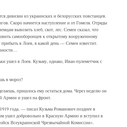
я дивизии из украинских и белорусских повстанцев.
гов. Скоро начнется наступление и от Гомеля. Отряды
мцам вывозить хлеб, скот, лес. Семен сказал, что
отовить самооборонцев к открытому вооруженному
прибыть в Лоев, в какой день — Семен известит.
товности…
и ушел в Лоев. Кузьму, однако, Иван-пулеметчик с
шь в мороз?
делаешь, пришлось ему остаться дома. Через неделю он
ой Армии и ушел на фронт.
 1919 года, — писал Кузьма Романович позднее в
ом ушел добровольно в Красную Армию и вступил в
войск Всеукраинской Чрезвычайной Комиссии».