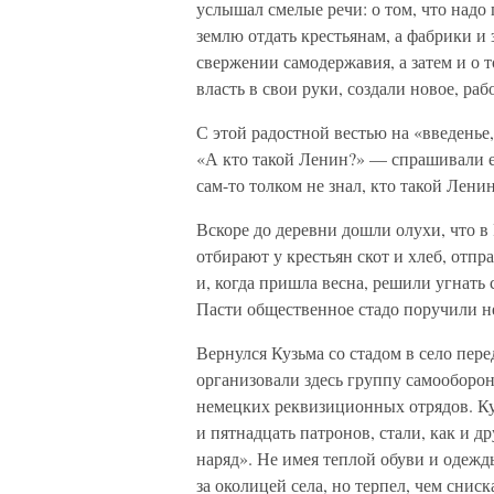
услышал смелые речи: о том, что надо
землю отдать крестьянам, а фабрики и 
свержении самодержавия, а затем и о т
власть в свои руки, создали новое, ра
С этой радостной вестью на «введенье,
«А кто такой Ленин?» — спрашивали ег
сам-то толком не знал, кто такой Лени
Вскоре до деревни дошли олухи, что в
отбирают у крестьян скот и хлеб, от
и, когда пришла весна, решили угнать 
Пасти общественное стадо поручили н
Вернулся Кузьма со стадом в село пер
организовали здесь группу самооборон
немецких реквизиционных отрядов. Ку
и пятнадцать патронов, стали, как и д
наряд». Не имея теплой обуви и одежды
за околицей села, но терпел, чем сни