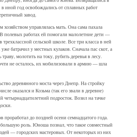
 в иной год освобождались от сплавных работ
ерепичный завод.
 хозяйством управлялась мать. Она сама пахала
о. В полевых работах ей помогали малолетние дети —
 трехклассной сельской школе. Все три класса в ней
 уже батрачил у местных кулаков. Сначала пас скот, а
ь траву, молотить на току, рубить деревья в лесу.
почти не осталось, их мобилизовали в армию — шла
ьство деревянного моста через Днепр. На стройку
исле оказался и Козьма (так его звали в деревне)
 четырнадцатилетний подросток. Возил на тачке
доски.
в проработал до поздней осени семнадцатого года.
ь большую роль. Юноша познал, что такое совместный
людей — городских мастеровых. От некоторых из них