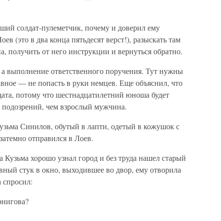
ший солдат-пулеметчик, почему и доверил ему
ев (это в два конца пятьдесят верст!), разыскать там
а, получить от него инструкции и вернуться обратно.
, а выполнение ответственного поручения. Тут нужны
авное — не попасть в руки немцев. Еще объяснил, что
лдата, потому что шестнадцатилетний юноша будет
 подозрений, чем взрослый мужчина.
узьма Синилов, обутый в лапти, одетый в кожушок с
затемно отправился в Лоев.
а Кузьма хорошо узнал город и без труда нашел старый
ный стук в окно, выходившее во двор, ему отворила
а спросил:
рнигова?