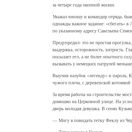
за четыре года окопной жизни.
Уважал юношу и командир отряда, быв
однажды важное задание: «сбегать» в Ло
по указанному адресу Савельева Семен
Предупредил: это не простая прогулка
выдержка, осторожность, хитрость. Гл
посылает его, а не более опытного со
вызывать у немецких патрулей меньше
Выучив назубок «легенду» и пароль, К
чужого плеча, с деревенской котомкой 
За время работы на строительстве мост
домишко на Церковной улице. На услов
дверь молодая девушка. В сенях Кузьм
— Могу я повидать тетку Феклу из Че
— Тетка уехала в Гомель.