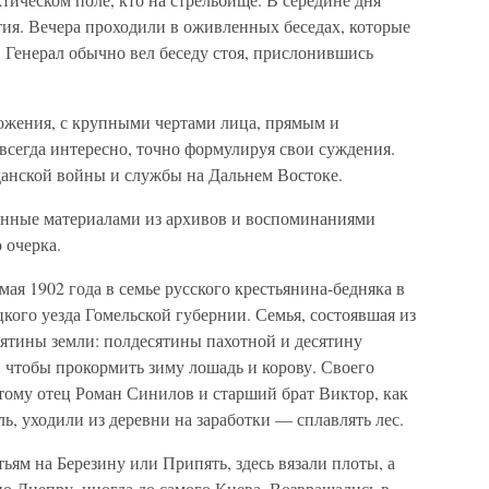
ятия. Вечера проходили в оживленных беседах, которые
. Генерал обычно вел беседу стоя, прислонившись
ложения, с крупными чертами лица, прямым и
всегда интересно, точно формулируя свои суждения.
анской войны и службы на Дальнем Востоке.
енные материалами из архивов и воспоминаниями
 очерка.
ая 1902 года в семье русского крестьянина-бедняка в
кого уезда Гомельской губернии. Семья, состоявшая из
сятины земли: полдесятины пахотной и десятину
, чтобы прокормить зиму лошадь и корову. Своего
отому отец Роман Синилов и старший брат Виктор, как
ль, уходили из деревни на заработки — сплавлять лес.
ьям на Березину или Припять, здесь вязали плоты, а
по Днепру, иногда до самого Киева. Возвращались в