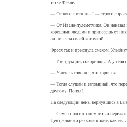
тетке Фекле.
— От кого гостинцы? — строго спроси
— От Ивана-пулеметчика. Он наказал мн
хорошими людьми и принесешь от них 
он полез за своей котомкой.
Фрося так и прыснула смехом. Улыбнул
— Инструкции, говоришь… А у тебя п
— Учитель говорил, что хорошая.
— Тогда слушай и запоминай, что пере
другому. Понял?
На следующий день, вернувшись в Быв
— Семен просил запомнить и передать 
Центрального ревкома в зоне, как ее…