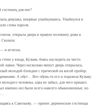
 гостинец для нее?
зала девушка, впервые улыбнувшись. Улыбнулся и
али слова пароля.
платок, открыла дверь в правую половину дома и
 Сказала:
 — и исчезла.
стене у входа, Кузьма, боясь наследить на чисто
й лавки. Через несколько минут дверь открылась,
лазый молодой блондин с прической на косой пробор.
рманами. А обут… Вот обувь-то его и поразила Кузьму
и молодого человека, едва не забыл, для чего пришел.
был именно он) были всего-навсего обыкновенные, но
ки…
ащаясь к Савельеву, — принес деревенские гостинцы