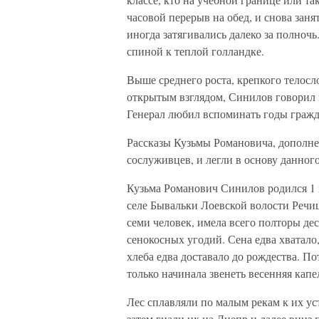
часовой перерыв на обед, и снова зан
иногда затягивались далеко за полночь
спиной к теплой голландке.
Выше среднего роста, крепкого телос
открытым взглядом, Синилов говорил 
Генерал любил вспоминать годы гражд
Рассказы Кузьмы Романовича, дополн
сослуживцев, и легли в основу данного
Кузьма Романович Синилов родился 1 м
селе Бывальки Лоевской волости Речиц
семи человек, имела всего полторы де
сенокосных угодий. Сена едва хватало
хлеба едва доставало до рождества. П
только начинала звенеть весенняя капе
Лес сплавляли по малым рекам к их уст
затем гнали их на Днепр и далее вниз 