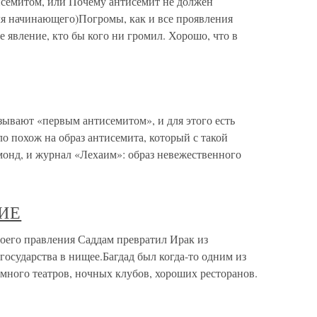
исемитом, или Почему антисемит не должен
я начинающего)Погромы, как и все проявления
е явление, кто бы кого ни громил. Хорошо, что в
ывают «первым антисемитом», и для этого есть
о похож на образ антисемита, который с такой
онд, и журнал «Лехаим»: образ невежественного
ИЕ
о правления Саддам превратил Ирак из
государства в нищее.Багдад был когда-то одним из
 много театров, ночных клубов, хороших ресторанов.