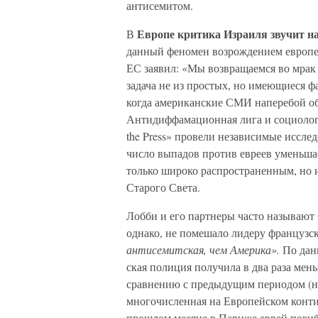
антисемитом.
Европе критика Израиля звучит на
В
данный фено­мен возрождением европей
ЕС заявил: «Мы возвращаемся во мрак
задача не из простых, но имеющиеся фа
когда амери­канские СМИ наперебой об
Антидиффамационная лига и социологич
the Press» провели независимые исслед
число выпадов против евреев уменьшае
только широко распространенным, но и
Старого Света.
Лобби и его партнеры часто называют 
однако, не по­мешало лидеру французс
антисемитская, чем Америка».
По дан
ская полиция получила в два раза мен
сравнению с предыдущим периодом (ну
многочисленная на Европейском контин
прошлом месяце в Париже еврей погиб 