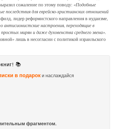
выразил сожаление по этому поводу:
«Подобные
ые последствия для еврейско-христианских отношений
филд, лидер рефор­мистского направления в иудаизме,
о антисионистские настроения, пе­реходящие в
про­стых мирян и даже духовенства среднего звена».
новной» лишь в несогласии с политикой израильского
книг! 📚
писки в подарок
и наслаждайся
омительным фрагментом.