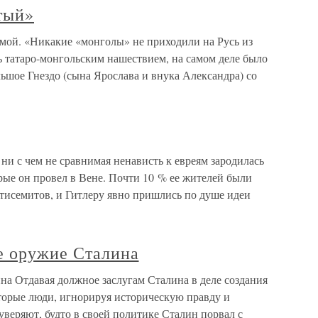
тый»
мой. «Никакие «монголы» не приходили на Русь из
ть татаро-монгольским нашествием, на самом деле было
ьшое Гнездо (сына Ярослава и внука Александра) со
ни с чем не сравнимая ненависть к евреям зародилась
орые он провел в Вене. Почти 10 % ее жителей были
нтисемитов, и Гитлеру явно пришлись по душе идеи
е оружие Сталина
на Отдавая должное заслугам Сталина в деле создания
оторые люди, игнорируя историческую правду и
уверяют, будто в своей политике Сталин порвал с