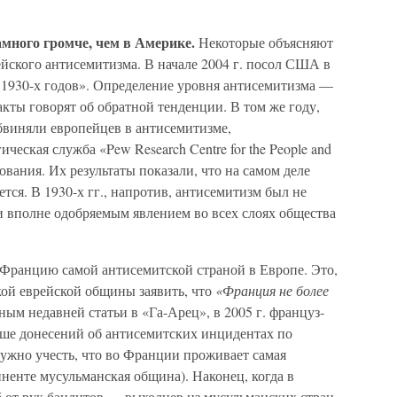
много гром­че, чем в Америке.
Некоторые объясняют
ского антисемитизма. В нача­ле 2004 г. посол США в
 1930-х годов». Определение уровня антисемитиз­ма —
кты гово­рят об обратной тенденции. В том же году,
виняли европейцев в антисе­митизме,
еская служба «Pew Research Centre for the People and
ования. Их результаты по­казали, что на самом деле
тся. В 1930-х гг., напротив, антисемитизм был не
 вполне одобряе­мым явлением во всех слоях общества
Францию са­мой антисемитской страной в Европе. Это,
кой еврейской общины заявить, что
«Франция не более
ным недавней статьи в «Га-Арец», в 2005 г. француз­
ьше донесений об антисемитских инцидентах по
жно учесть, что во Франции проживает са­мая
енте мусуль­манская община). Наконец, когда в
от рук бандитов — выходцев из му­сульманских стран,