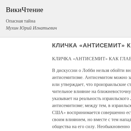
ВикиЧтение
Опасная тайна
Мухин Юрий Игнатьевич
КЛИЧКА «АНТИСЕМИТ» 
КЛИЧКА «АНТИСЕМИТ» КАК ГЛА
В дискуссии о Лобби нельзя обойти в
антисемитизме. Антисемитом можно зак
или утверждает, что произраиль­ские 
чительное влияние на ближневосточну
указывает на реаль­ность израильского
антисемитизме; между тем, в израиль
США» воспринимается совершенно есте
своим влиянием, но вместе с тем напад
общества на его силу. Необыкновенно