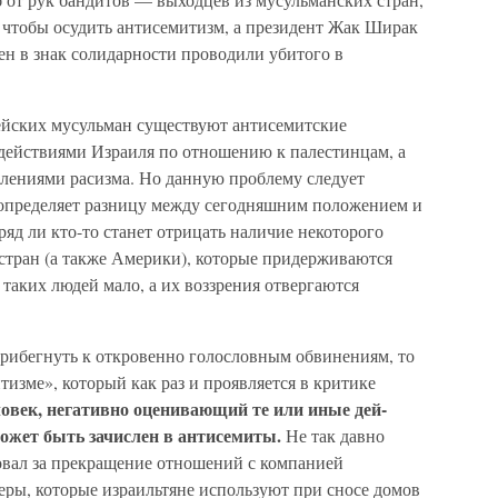
 чтобы осудить антисемитизм, а президент Жак Ши­рак
н в знак со­лидарности проводили убитого в
ейских мусуль­ман существуют антисемитские
 действиями Израиля по отношению к палестинцам, а
­лениями расизма. Но данную проблему следует
е определяет разницу между сегодняшним положением и
ряд ли кто-то станет отрицать наличие некото­рого
стран (а так­же Америки), которые придерживаются
 таких людей мало, а их воззре­ния отвергаются
прибегнуть к откровенно голословным обвинениям, то
итизме», который как раз и проявляется в критике
ловек, негативно оценивающий те или иные дей­
ожет быть зачис­лен в антисемиты.
Не так давно
вал за прекращение отношений с ком­панией
озеры, кото­рые израильтяне используют при сносе домов