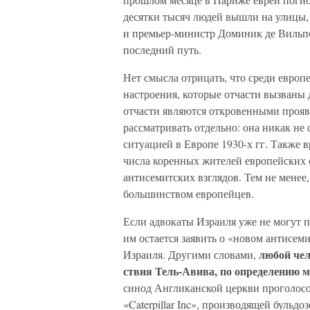
десятки тысяч людей вышли на ули­цы,
и премьер-министр Доминик де Вильпе
последний путь.
Нет смысла отрицать, что среди европ
настроения, которые от­части вызваны
отчасти являются откровенными прояв
рассмат­ривать отдельно: она никак н
ситуацией в Европе 1930-х гг. Также в
числа коренных жителей европейских 
антисемитских взглядов. Тем не менее,
большинством европейцев.
Если адвокаты Израиля уже не могут 
им остает­ся заявить о «новом антисем
лю­бой че
Израиля. Другими словами,
ствия Тель-Авива, по определению м
синод Англиканской церкви проголосо
«Caterpillar Inc», производящей бульд