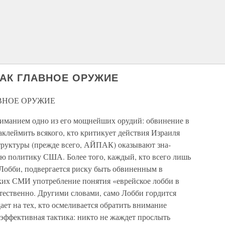
КАК ГЛАВНОЕ ОРУЖИЕ
ВНОЕ ОРУЖИЕ
ниманием одно из его мощнейших орудий: обвинение в
леймить всякого, кто критику­ет действия Израиля
структуры (прежде всего, АЙПАК) оказывают зна­
ю политику США. Более того, каждый, кто всего лишь
 Лобби, подвергается риску быть об­виненным в
ских СМИ употребление понятия «еврейское лобби в
ственно. Другими сло­вами, само Лобби гордится
ает на тех, кто осмеливается обратить внима­ние
 эффективная тактика: никто не жаждет прослыть