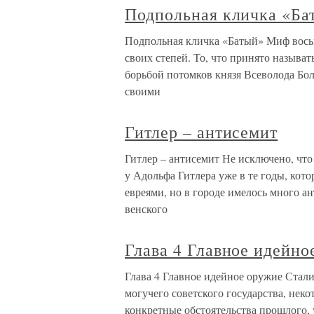
Подпольная кличка «Ба
Подпольная кличка «Батый» Миф вось
своих степей. То, что принято называ
борьбой потомков князя Всеволода Бол
своими
Гитлер – антисемит
Гитлер – антисемит Не исключено, что 
у Адольфа Гитлера уже в те годы, кот
евреями, но в городе имелось много а
венского
Глава 4 Главное идейно
Глава 4 Главное идейное оружие Стали
могучего советского государства, нек
конкретные обстоятельства прошлого, 