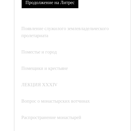
Продолжение на Литрес
Появление служилого землевладельческого
пролетариата
Поместье и город
Помещики и крестьяне
ЛЕКЦИЯ XXXIV
Вопрос о монастырских вотчинах
Распространение монастырей