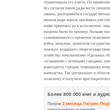
ограничивала его власть. По привилею 
без согласия панов рады вести сношен
законы, распоряжаться государственны
мнения рады король признавал для себя
ними принимал их к исполнению «ради
введены были по примеру Польши вы
становившиеся со временем пожизне
войск,
канцлера
, хранителя государств
земского,
ведавшего общегосударствен
хозяйству; начальниками отдельных об
соглашению с вечевыми городами, на
коменданты городов, помощники воев
воеводства. Так центральное и облас
польскому и получило аристократичес
Более 800 000 книг и аудио
2 месяца Литрес Под
Получи
неограниченным чтением