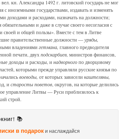
вел. кн. Александра 1492 г. литовский государь не мог
ия с иноземными государствами, издавать и изменять
ми доходами и расходами, назначать на должности;
 обязательными и даже в случае своего несогласия с
 своей и общей пользы». Вместе с тем в Литве
сшие правительственные должности —
уряды,
нными владениями
гетмана,
главного предводителя
енной печати, двух
подскарбиев,
министров финансов,
ные доходы и расходы, и
надворного
по дворцовому
ластей, которыми прежде управляли русские князья по
значались
воеводы,
от которых зависели
каштеляны,
од, и
старосты поветов
, округов, на которые делились
тное управление Литвы — Руси приблизилось к
кий строй.
книг! 📚
писки в подарок
и наслаждайся