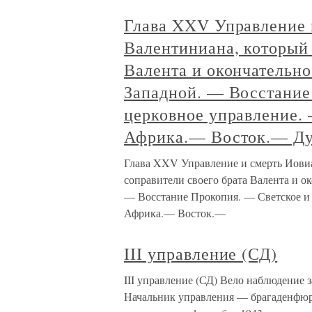
Глава XXV Управление 
Валентиниана, который 
Валента и окончательн
Западной. — Восстание
церковное управление.
Африка.— Восток.— Ду
Глава XXV Управление и смерть Иовиа
соправители своего брата Валента и о
— Восстание Прокопия. — Светское и
Африка.— Восток.—
III управление (СД)
III управление (СД) Вело наблюдение
Начальник управления — брагаденфюр