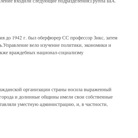
авление входили следующие подразделения:Группа IIIA.
я до 1942 г. был оберфюрер СС профессор Зикс, затем
.Управление вело изучение политики, экономики и
также враждебных национал-социализму
ражданской организации страны носила выраженный
 города и долинные общины имели свои собственные
тавляли уместную администрацию, и, в частности,