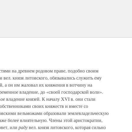
стями на древнем родовом праве, подобно своим
ти вел. князя литовского, обязывались служить ему
й, а он им жаловал их княжения в вотчину на
ременное владение, до «своей господарской воли».
е владение князей. К началу XVI в. они стали
бственниками своих княжеств и вместе со
овскими вельможами образовали землевладельческую
аже более влиятельную. Члены этой аристократии,
овет, или
раду
вел. князя литовского, которая сильно