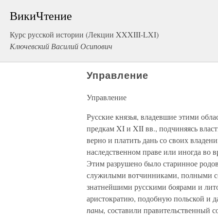
ВикиЧтение
Курс русской истории (Лекции XXXIII-LXI)
Ключевский Василий Осипович
Управление
Управление
Русские князья, владевшие этими обла
предкам XI и XII вв., подчиняясь влас
верно и платить дань со своих владени
наследственном праве или иногда во в
Этим разрушено было старинное родово
служилыми вотчинниками, полными со
знатнейшими русскими боярами и лит
аристократию, подобную польской и д
паны,
составили правительственный с