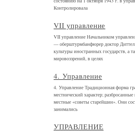
состоянию на 1 октября 1943 г. в упр
Контролировала
VII управление
VII управление Начальником управлени
— оберштурмбанфюрер доктор Диттель
культуры иностранных государств, а 
мировоззрений, в целях
4. Управление
4. Управление Традиционная форма г
местнический характер; разбросанные
местные «советы старейшин». Они сос
занимались
УПРАВЛЕНИЕ