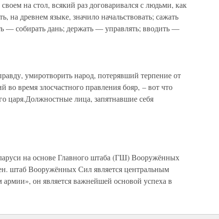
оем на стол, всякий раз договаривался с людьми, как
ть, на древнем языке, значило начальствовать; сажать
ть — собирать дань; держать — управлять; вводить —
правду, умиротворить народ, потерявший терпение от
й во время злосчастного правления бояр, – вот что
го царя.Должностные лица, запятнавшие себя
еларуси на основе Главного штаба (ГШ) Вооружённых
ен. штаб Вооружённых Сил является центральным
 армии», он является важнейшей основой успеха в