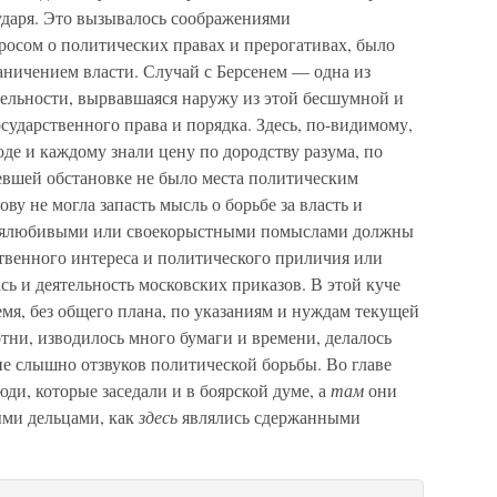
сударя. Это вызывалось соображениями
просом о политических правах и прерогативах, было
раничением власти. Случай с Берсенем — одна из
ельности, вырвавшаяся наружу из этой бесшумной и
сударственного права и порядка. Здесь, по-видимому,
оде и каждому знали цену по дородству разума, по
рдевшей обстановке не было места политическим
ову не могла запасть мысль о борьбе за власть и
себялюбивыми или своекорыстными помыслами должны
твенного интереса и политического приличия или
сь и деятельность московских приказов. В этой куче
мя, без общего плана, по указаниям и нуждам текущей
тни, изводилось много бумаги и времени, делалось
не слышно отзвуков политической борьбы. Во главе
ди, которые заседали и в боярской думе, а
там
они
ми дельцами, как
здесь
являлись сдержанными