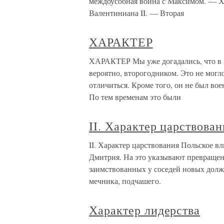
междоусобная война с Максимом. — Х
Валентиниана II. — Вторая
ХАРАКТЕР
ХАРАКТЕР Мы уже догадались, что в 
вероятно, второгодником. Это не могло
отличиться. Кроме того, он не был вое
По тем временам это были
II. Характер царствован
II. Характер царствования Польское в
Дмитрия. На это указывают превращен
заимствованных у соседей новых должн
мечника, подчашего.
Характер лидерства