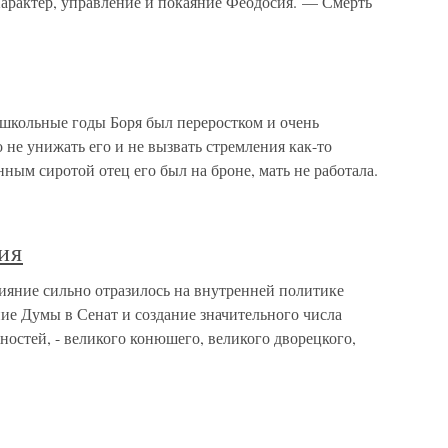
арактер, управление и покаяние Феодосия. — Смерть
школьные годы Боря был переростком и очень
 не унижать его и не вызвать стремления как-то
нным сиротой отец его был на броне, мать не работала.
ия
лияние сильно отразилось на внутренней политике
ие Думы в Сенат и создание значительного числа
остей, - великого конюшего, великого дворецкого,