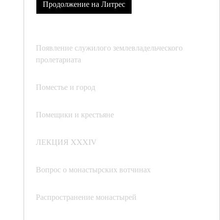
Продолжение на Литрес
Появление служилого землевладельческого
пролетариата
Поместье и город
Помещики и крестьяне
ЛЕКЦИЯ XXXIV
Вопрос о монастырских вотчинах
Распространение монастырей