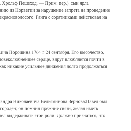
е. Хрольф Пешеход. — Прим, пер.), сын ярла
анию из Норвегии за нарушение запрета на проведение
красноволосого. Ганга с соратниками действовал на
ича Порошина:1764 г.24 сентября. Его высочество,
ловеколюбнейшее сердце, вдруг влюбляется почти в
 как никакие усильные движения долго продолжаться
сандра Николаевича Вельяминова-Зернова:Павел был
городен; он помнил прежние связи, желал иметь
умел выдерживать этой роли. Должно признаться, что