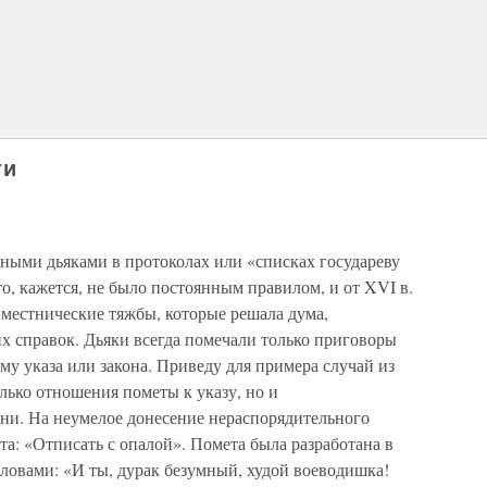
ти
мными дьяками в протоколах или «списках государеву
то, кажется, не было постоянным правилом, и от XVI в.
о местнические тяжбы, которые решала дума,
х справок. Дьяки всегда помечали только приговоры
му указа или закона. Приведу для примера случай из
лько отношения пометы к указу, но и
ни. На неумелое донесение нераспорядительного
а: «Отписать с опалой». Помета была разработана в
овами: «И ты, дурак безумный, худой воеводишка!