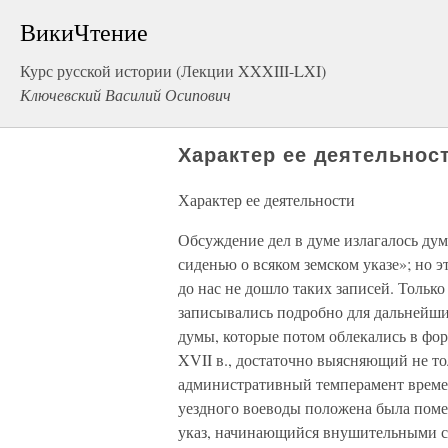
ВикиЧтение
Курс русской истории (Лекции XXXIII-LXI)
Ключевский Василий Осипович
Характер ее деятельнос
Характер ее деятельности
Обсуждение дел в думе излагалось ду
сиденью о всяком земском указе»; но э
до нас не дошло таких записей. Тольк
записывались подробно для дальнейши
думы, которые потом облекались в фор
XVII в., достаточно выясняющий не то
административный темперамент време
уездного воеводы положена была помет
указ, начинающийся внушительными сл