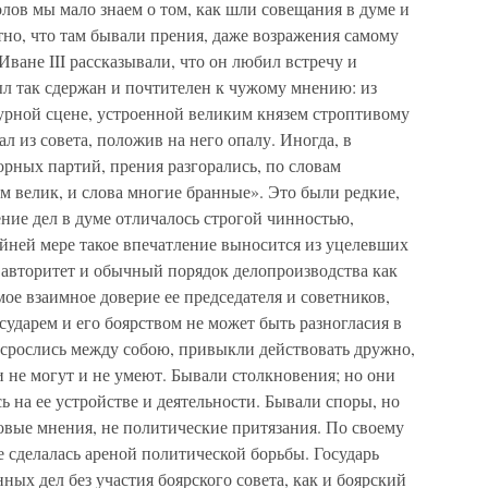
лов мы мало знаем о том, как шли совещания в думе и
тно, что там бывали прения, даже возражения самому
Иване III рассказывали, что он любил встречу и
ыл так сдержан и почтителен к чужому мнению: из
бурной сцене, устроенной великим князем строптивому
л из совета, положив на него опалу. Иногда, в
рных партий, прения разгорались, по словам
ум велик, и слова многие бранные». Это были редкие,
ние дел в думе отличалось строгой чинностью,
йней мере такое впечатление выносится из уцелевших
, авторитет и обычный порядок делопроизводства как
ое взаимное доверие ее председателя и советников,
сударем и его боярством не может быть разногласия в
 срослись между собою, привыкли действовать дружно,
и не могут и не умеют. Бывали столкновения; но они
ь на ее устройстве и деятельности. Бывали споры, но
еловые мнения, не политические притязания. По своему
е сделалась ареной политической борьбы. Государь
ных дел без участия боярского совета, как и боярский