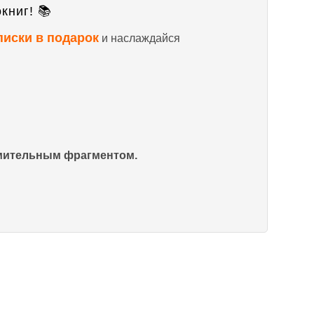
книг! 📚
писки в подарок
и наслаждайся
омительным фрагментом.