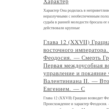
Характер
Характер Она родилась в неприветливо
неразлучными с необеспеченным полож
судьба в ранней молодости бросала ее
действовали крупные
Глава 12 (XXVII) Граци
восточного императора
Феодосия. — Смерть Г
Первая междоусобная в
управление и покаяние
Валентиниана II. — Вт
Евгением. — С
Глава 12 (XXVII) Грациан возводит Фе
Происхождение и характер Феодосия.