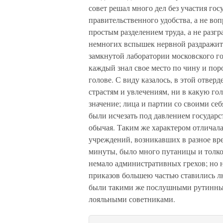
совет решал много дел без участия го
правительственного удобства, а не во
простым разделением труда, а не разг
немногих вспышек нервной раздражит
замкнутой лаборатории московского го
каждый знал свое место по чину и пор
голове. С виду казалось, в этой отве
страстям и увлечениям, ни в какую гол
значение; лица и партии со своими 
были исчезать под давлением государс
обычая. Таким же характером отличала
учреждений, возникавших в разное вре
минуты, было много путаницы и толко
немало административных грехов; но 
приказов большею частью ставились лю
были такими же послушными рутинны
лояльными советниками.