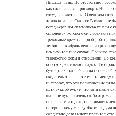
Пишешь» и пр. По отсутствию протоко
как составлялись приговоры. Но извес
государю, «встречи». О великом князе 
жаловал за нее. Сын его Василий не б
бесед Берсеня-Беклемишева узнаем о 
оппоненту, которого он с бранью выгна
тревожные времена, при борьбе придво
летописи, в «брань велию, и крик и ш
исключительные случаи. Обычное тече
твердостью форм и отношений. По кра
остатков деятельности думы. Ее строй
будто рассчитаны были на непоколебим
свидетельствовали о том, что между го
интересах, что эти политические силы
идти рука об руку и что идти иначе он
шли вне думы и очень слабо отражалис
не о власти, а о деле; сталкивались д
историческому складу боярская дума н
ежедневно делал много правительствен