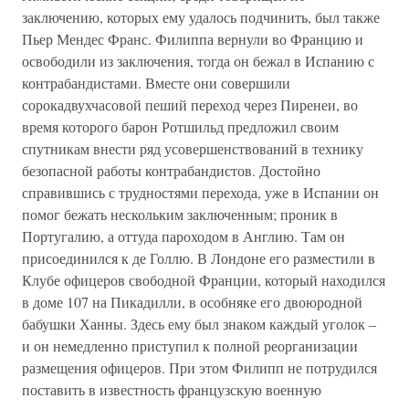
заключению, которых ему удалось подчинить, был также
Пьер Мендес Франс. Филиппа вернули во Францию и
освободили из заключения, тогда он бежал в Испанию с
контрабандистами. Вместе они совершили
сорокадвухчасовой пеший переход через Пиренеи, во
время которого барон Ротшильд предложил своим
спутникам внести ряд усовершенствований в технику
безопасной работы контрабандистов. Достойно
справившись с трудностями перехода, уже в Испании он
помог бежать нескольким заключенным; проник в
Португалию, а оттуда пароходом в Англию. Там он
присоединился к де Голлю. В Лондоне его разместили в
Клубе офицеров свободной Франции, который находился
в доме 107 на Пикадилли, в особняке его двоюродной
бабушки Ханны. Здесь ему был знаком каждый уголок –
и он немедленно приступил к полной реорганизации
размещения офицеров. При этом Филипп не потрудился
поставить в известность французскую военную