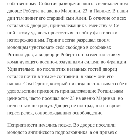
собственному. События разворачивались в великолепном
дворце Роберта на авеню Мариньи, 23, в Париже. В наши
дни там живет его старший сын Ален. В отличие от всех
остальных дворцов, принадлежащих Семейству за Се-
ной, этому удалось простоять всю войну фактически
неповрежденным. Геринг всегда разрешал своим
молодцам чувствовать себя свободно в особняках
Ротшильдов, а во дворце Роберта он разместил ставку
командующего военно-воздушными силами во Франции.
Удивительно, но после этих незваных гостей дворец
остался почти в том же состоянии, в каком они его
нашли. Сам Геринг, который никогда не отказывал себе в
удовольствии присвоить принадлежавшие Ротшильдам
ценности, часто посещал дом 23 на авеню Мариньи, но
ничего там не тронул. Дворец не пострадал и во время
перестрелок, сопровождавших освобождение.
Неприятности начались позже. Во дворце поселили
молодого английского подполковника, а он привез с