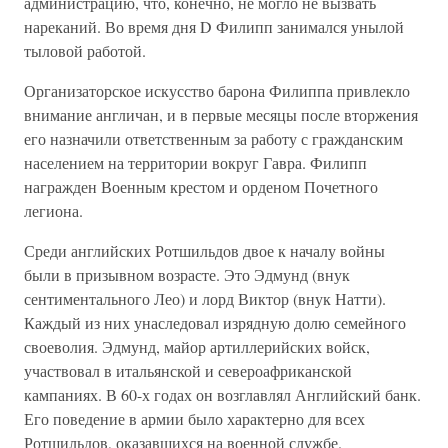
администрацию, что, конечно, не могло не вызвать
нареканий. Во время дня D Филипп занимался унылой
тыловой работой.
Организаторское искусство барона Филиппа привлекло
внимание англичан, и в первые месяцы после вторжения
его назначили ответственным за работу с гражданским
населением на территории вокруг Гавра. Филипп
награжден Военным крестом и орденом Почетного
легиона.
Среди английских Ротшильдов двое к началу войны
были в призывном возрасте. Это Эдмунд (внук
сентиментального Лео) и лорд Виктор (внук Натти).
Каждый из них унаследовал изрядную долю семейного
своеволия. Эдмунд, майор артиллерийских войск,
участвовал в итальянской и североафриканской
кампаниях. В 60-х годах он возглавлял Английский банк.
Его поведение в армии было характерно для всех
Ротшильдов, оказавшихся на военной службе.