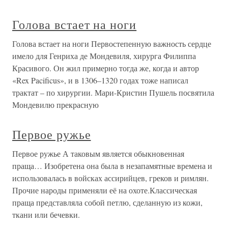
Голова встает на ноги
Голова встает на ноги Первостепенную важность сердце
имело для Генриха де Мондевиля, хирурга Филиппа
Красивого. Он жил примерно тогда же, когда и автор
«Rex Pacificus», и в 1306–1320 годах тоже написал
трактат – по хирургии. Мари-Кристин Пушель посвятила
Мондевилю прекрасную
Первое ружье
Первое ружье А таковым является обыкновенная
праща… Изобретена она была в незапамятные времена и
использовалась в войсках ассирийцев, греков и римлян.
Прочие народы применяли её на охоте.Классическая
праща представляла собой петлю, сделанную из кожи,
ткани или бечевки.