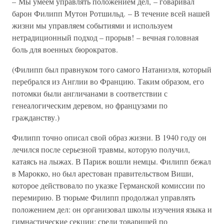
– Мы умеем управлять положением дел, – говаривал
барон Филипп Мутон Ротшильд. – В течение всей нашей
жизни мы управляем событиями и используем
нетрадиционный подход – прорыв! – вечная головная
боль для военных бюрократов.
(Филипп был правнуком того самого Натаниэля, который
перебрался из Англии во Францию. Таким образом, его
потомки были англичанами в соответствии с
генеалогическим деревом, но французами по
гражданству.)
Филипп точно описал свой образ жизни. В 1940 году он
лечился после серьезной травмы, которую получил,
катаясь на лыжах. В Париж вошли немцы. Филипп бежал
в Марокко, но был арестован правительством Виши,
которое действовало по указке Германской комиссии по
перемирию. В тюрьме Филипп продолжал управлять
положением дел: он организовал школы изучения языка и
гимнастические секции; среди товарищей по