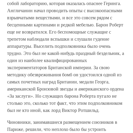
собой лабораторию, которая оказалась опаснее Геринга.
Англичанин начал проводить опыты с высокоопасными
взрывчатыми веществами, и все это совсем рядом с
бесценными картинами и редкой мебелью. Барон Роберт
еще не возвратился. Его беспомощные служащие с
трепетом наблюдали вспышки и слушали гудение
аппаратуры. Выселить подполковника было очень
трудно. Это был не какой-нибудь праздный бездельник, а
один из наиболее квалифицированных
экспериментаторов Британской империи. За свою
методику обезвреживания бомб он удостоился одной из
самых почетных наград Британии, медали Георга,
американской Бронзовой звезды и американского ордена
«За заслуги». Но служащих барона Роберта пугало не
столько это, сколько тот факт, что этим подполковником
был не кто иной, как лорд Виктор Ротшильд.
Чиновники, занимавшиеся размещением союзников в
Париже, решили, что неплохо было бы устроить