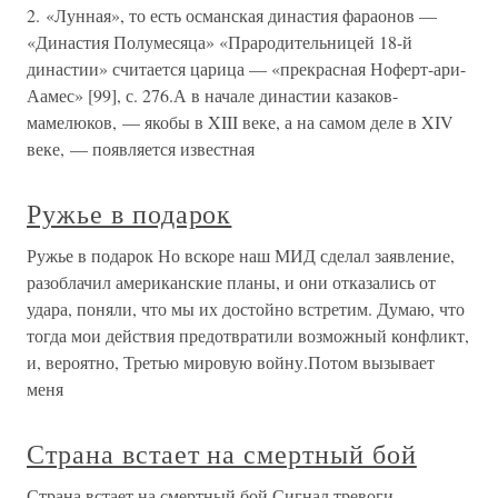
2. «Лунная», то есть османская династия фараонов —
«Династия Полумесяца» «Прародительницей 18-й
династии» считается царица — «прекрасная Ноферт-ари-
Аамес» [99], с. 276.А в начале династии казаков-
мамелюков, — якобы в XIII веке, а на самом деле в XIV
веке, — появляется известная
Ружье в подарок
Ружье в подарок Но вскоре наш МИД сделал заявление,
разоблачил американские планы, и они отказались от
удара, поняли, что мы их достойно встретим. Думаю, что
тогда мои действия предотвратили возможный конфликт,
и, вероятно, Третью мировую войну.Потом вызывает
меня
Страна встает на смертный бой
Страна встает на смертный бой Сигнал тревоги