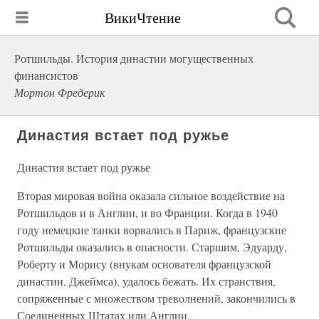
ВикиЧтение
Ротшильды. История династии могущественных
финансистов
Мортон Фредерик
Династия встает под ружье
Династия встает под ружье
Вторая мировая война оказала сильное воздействие на
Ротшильдов и в Англии, и во Франции. Когда в 1940
году немецкие танки ворвались в Париж, французские
Ротшильды оказались в опасности. Старшим, Эдуарду,
Роберту и Морису (внукам основателя французской
династии, Джеймса), удалось бежать. Их странствия,
сопряженные с множеством треволнений, закончились в
Соединенных Штатах или Англии.