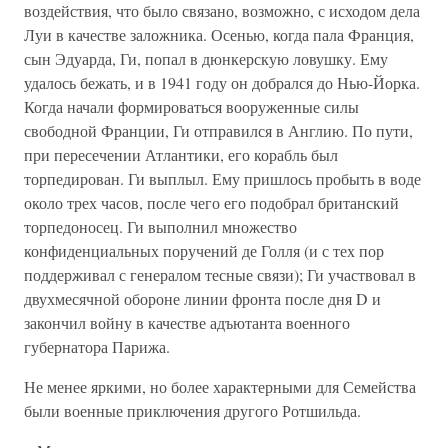
воздействия, что было связано, возможно, с исходом дела
Луи в качестве заложника. Осенью, когда пала Франция,
сын Эдуарда, Ги, попал в дюнкерскую ловушку. Ему
удалось бежать, и в 1941 году он добрался до Нью-Йорка.
Когда начали формироваться вооруженные силы
свободной Франции, Ги отправился в Англию. По пути,
при пересечении Атлантики, его корабль был
торпедирован. Ги выплыл. Ему пришлось пробыть в воде
около трех часов, после чего его подобрал британский
торпедоносец. Ги выполнил множество
конфиденциальных поручений де Голля (и с тех пор
поддерживал с генералом тесные связи); Ги участвовал в
двухмесячной обороне линии фронта после дня D и
закончил войну в качестве адъютанта военного
губернатора Парижа.
Не менее яркими, но более характерными для Семейства
были военные приключения другого Ротшильда.