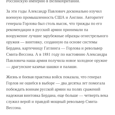
Российскую империю в Великобритании.
За эти годы Александр Павлович досконально изучил
военную промышленность США и Англии. Авторитет
генерала Горлова был столь высок, что трижды по его
рекомендации в русский армии принимали па
вооружение лучшие зарубежные образцы огнестрельного
оружия — винтовку, созданную па основе системы
Бердана, картечницу Гатлинга — Горлова и револьвер
Смита-Вессона. А в 1881 году по настоянию Александра
Павловича наша армия получила новое холодное оружие
— драгунские казачьи шашки и палаши.
Жизнь и боевая практика войск показала, что генерал
Горлов не ошибся в выборе — два десятка лет помогала
побеждать воинам русской армии на полях сражений
надежная винтовка Бердана, еще больше — четверть века
служил верой и правдой мощный револьвер Смита-
Вессона.