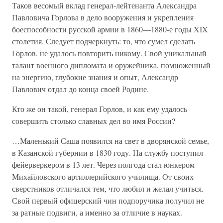
Таков весомый вклад генерал-лейтенанта Александра
Павловича Горлова в дело вооружения и укрепления
боеспособности русской армии в 1860—1880-е годы XIX
столетия. Следует подчеркнуть: то, что сумел сделать
Горлов, не удалось повторить никому. Свой уникальный
талант военного дипломата и оружейника, помноженный
на энергию, глубокие знания и опыт, Александр
Павлович отдал до конца своей Родине.
Кто же он такой, генерал Горлов, и как ему удалось
совершить столько славных дел во имя России?
…Маленький Саша появился на свет в дворянской семье,
в Казанской губернии в 1830 году. На службу поступил
фейерверкером в 13 лет. Через полгода стал юнкером
Михайловского артиллерийского училища. От своих
сверстников отличался тем, что любил и желал учиться.
Свой первый офицерский чин подпоручика получил не
за ратные подвиги, а именно за отличие в науках.