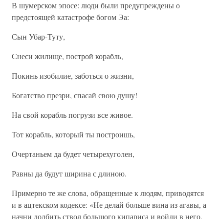
В шумерском эпосе: люди были предупреждены о
предстоящей катастрофе богом Эа:
Сын Убар-Туту,
Снеси жилище, построй корабль,
Покинь изобилие, заботься о жизни,
Богатство презри, спасай свою душу!
На свой корабль погрузи все живое.
Тот корабль, который ты построишь,
Очертаньем да будет четырехуголен,
Равны да будут ширина с длиною.
Примерно те же слова, обращенные к людям, приводятся
и в ацтекском кодексе: «Не делай больше вина из агавы, а
начни долбить ствол большого кипариса и войди в него,