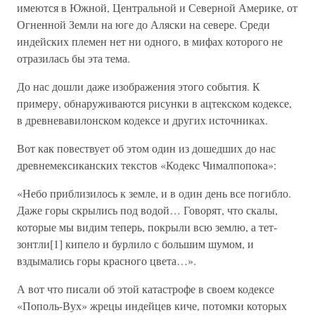
имеются в Южной, Центральной и Северной Америке, от
Огненной Земли на юге до Аляски на севере. Среди
индейских племен нет ни одного, в мифах которого не
отразилась бы эта тема.
До нас дошли даже изображения этого события. К
примеру, обнаруживаются рисунки в ацтекском кодексе,
в древневавилонском кодексе и других источниках.
Вот как повествует об этом один из дошедших до нас
древнемексиканских текстов «Кодекс Чималпопока»:
«Небо приблизилось к земле, и в один день все погибло.
Даже горы скрылись под водой… Говорят, что скалы,
которые мы видим теперь, покрыли всю землю, а тет-
зонтли[1] кипело и бурлило с большим шумом, и
вздымались горы красного цвета…».
А вот что писали об этой катастрофе в своем кодексе
«Пополь-Вух» жрецы индейцев киче, потомки которых