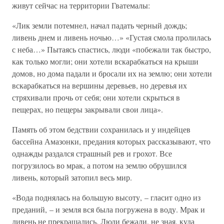
живут сейчас на территории Гватемалы:
«Лик земли потемнел, начал падать черный дождь;
ливень днем и ливень ночью…» «Густая смола пролилась
с неба…» Пытаясь спастись, люди «побежали так быстро,
как только могли; они хотели вскарабкаться на крыши
домов, но дома падали и бросали их на землю; они хотели
вскарабкаться на вершины деревьев, но деревья их
стряхивали прочь от себя; они хотели скрыться в
пещерах, но пещеры закрывали свои лица».
Память об этом бедствии сохранилась и у индейцев
бассейна Амазонки, предания которых рассказывают, что
однажды раздался страшный рев и грохот. Все
погрузилось во мрак, а потом на землю обрушился
ливень, который затопил весь мир.
«Вода поднялась на большую высоту, – гласит одно из
преданий, – и земля вся была погружена в воду. Мрак и
ливень не прекращались. Люди бежали, не зная, куда