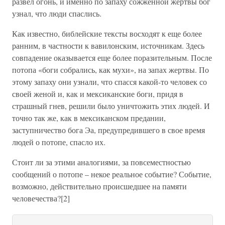
развел огонь, и именно по запаху сожженной жертвы бог
узнал, что люди спаслись.
Как известно, библейские тексты восходят к еще более
ранним, в частности к вавилонским, источникам. Здесь
совпадение оказывается еще более поразительным. После
потопа «боги собрались, как мухи», на запах жертвы. По
этому запаху они узнали, что спасся какой-то человек со
своей женой и, как и мексиканские боги, придя в
страшный гнев, решили было уничтожить этих людей. И
точно так же, как в мексиканском предании,
заступничество бога Эа, предупредившего в свое время
людей о потопе, спасло их.
Стоит ли за этими аналогиями, за повсеместностью
сообщений о потопе – некое реальное событие? Событие,
возможно, действительно происшедшее на памяти
человечества?[2]