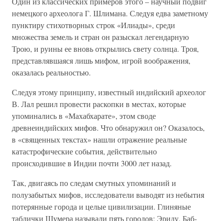
Один из классических примеров этого – научный подвиг
немецкого археолога Г. Шлимана. Следуя едва заметному
пунктиру стихотворных строк «Илиады», среди
множества земель и стран он разыскал легендарную
Трою, и руины ее вновь открылись свету солнца. Троя,
представлявшаяся лишь мифом, игрой воображения,
оказалась реальностью.
Следуя этому принципу, известный индийский археолог
В. Лал решил провести раскопки в местах, которые
упоминались в «Махабхарате», этом своде
древнеиндийских мифов. Что обнаружил он? Оказалось,
в «священных текстах» нашли отражение реальные
катастрофические события, действительно
происходившие в Индии почти 3000 лет назад.
Так, двигаясь по следам смутных упоминаний и
полузабытых мифов, исследователи выводят из небытия
потерянные города и целые цивилизации. Глиняные
таблички Шумера называли пять городов: Эриду, Баб-