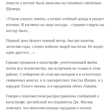
повесть о потопе была записана на глиняных табличках
Шумера:
«Утром хлынул ливень, а ночью хлебный дождь я увидел
воочию. Я взглянул на лицо погоды – страшно глядеть на
погоду было…
Первый день бушует южный ветер, быстро налетая,
затопляя горы, словно войною людей настигая. Не видит
один другого…»
Однако предания о катастрофе, уничтожившей якобы
почти все человечество, мы встречаем не только в этом
районе. Сообщения об этом мы находим и в египетских
священных книгах, и в санскритских текстах Индии, и у
народов Тихого океана, и в преданиях обеих Америк.
Говоря о повсеместном распространении сообщений о
катастрофе, английский исследователь Дж. Фрэзер
отмечает, что многочисленные предания о потопе