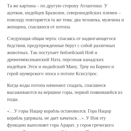
Та же картина – по другую сторону Атлантики. У
ацтеков, индейцев Бразилии, североиндейских племен –
повсюду повторяется та же тема: два человека, мужчина и
женщина, спасшиеся от потопа.
Следующая общая черта: спасаясь от надвигающегося
бедствия, предупрежденные берут с собой различных
животных. Так поступает библейский Ной и
древнемексиканский Ната, персонаж канадских
индейцев Этси и индийский Ману, Троу на Борнео и
герой шумерского эпоса о потопе Ксисутрос.
Когда воды потопа начинают спадать, спасшиеся
высаживаются на вершине горы, первой появившейся из
поды.
«…У горы Нацир корабль остановился. Гора Нацир
корабль удержала, не дает качаться…». У Ноя эту
функцию выполняет гора Арарат, у героя греческого