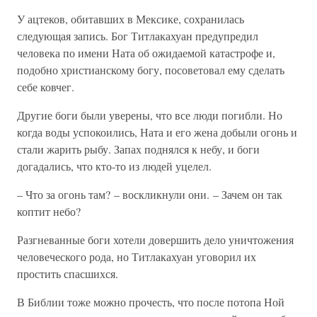
У ацтеков, обитавших в Мексике, сохранилась
следующая запись. Бог Титлакахуан предупредил
человека по имени Ната об ожидаемой катастрофе и,
подобно христианскому богу, посоветовал ему сделать
себе ковчег.
Другие боги были уверены, что все люди погибли. Но
когда воды успокоились, Ната и его жена добыли огонь и
стали жарить рыбу. Запах поднялся к небу, и боги
догадались, что кто-то из людей уцелел.
– Что за огонь там? – воскликнули они. – Зачем он так
коптит небо?
Разгневанные боги хотели довершить дело уничтожения
человеческого рода, но Титлакахуан уговорил их
простить спасшихся.
В Библии тоже можно прочесть, что после потопа Ной