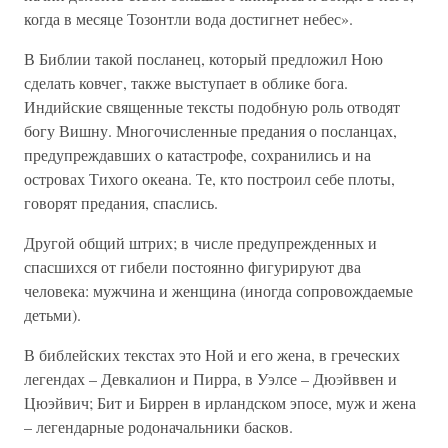
когда в месяце Тозонтли вода достигнет небес».
В Библии такой посланец, который предложил Ною
сделать ковчег, также выступает в облике бога.
Индийские священные тексты подобную роль отводят
богу Вишну. Многочисленные предания о посланцах,
предупреждавших о катастрофе, сохранились и на
островах Тихого океана. Те, кто построил себе плоты,
говорят предания, спаслись.
Другой общий штрих; в числе предупрежденных и
спасшихся от гибели постоянно фигурируют два
человека: мужчина и женщина (иногда сопровождаемые
детьми).
В библейских текстах это Ной и его жена, в греческих
легендах – Девкалион и Пирра, в Уэлсе – Дюэйввен и
Цюэйвич; Бит и Биррен в ирландском эпосе, муж и жена
– легендарные родоначальники басков.