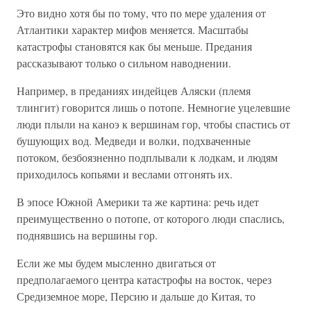
Это видно хотя бы по тому, что по мере удаления от
Атлантики характер мифов меняется. Масштабы
катастрофы становятся как бы меньше. Предания
рассказывают только о сильном наводнении.
Например, в преданиях индейцев Аляски (племя
тлингит) говорится лишь о потопе. Немногие уцелевшие
люди плыли на каноэ к вершинам гор, чтобы спастись от
бушующих вод. Медведи и волки, подхваченные
потоком, безбоязненно подплывали к лодкам, и людям
приходилось копьями и веслами отгонять их.
В эпосе Южной Америки та же картина: речь идет
преимущественно о потопе, от которого люди спаслись,
поднявшись на вершины гор.
Если же мы будем мысленно двигаться от
предполагаемого центра катастрофы на восток, через
Средиземное море, Персию и дальше до Китая, то