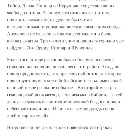
Тибир, Ларак, Сиппар и Шуруппак, существовавших
якобы до потопа. Если все, что относится к потопу,
почитать вымыслом, следовало бы считать
вымышленными и упоминавшиеся в связи с ним города.
Археологи не оказались такими скептиками и были
вознаграждены. Три из пяти упоминавшихся городов уже
найдены. Это Эриду, Сиппар и Шуруппак.
Более того, в ходе раскопок были обнаружены следы
сильного наводнения, постигшего этот район. Это дало
повод предположить, что пресловутый потоп, о котором
повествуют шумерские и библейские тексты, имел своей
основой некое реальное событие. «Во второй месяц, в
семнадцатый день месяца, – читаем мы в Библии, – в сей
день разверзлись все источники великой бездны, и окна
небесные отворились. И лился на землю дождь сорок
дней и сорок ночей».
Но за тысячи лет до того, как появились эти строки,