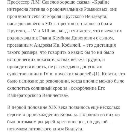
Профессор Л.М. Савелов хорошо сказал: «Крайне
интересна легенда о родоначальнике Романовых, они
производят себя от короля Прусского Вейдевута,
наследовавшего в 305 г. престол от старшего брата
Прутено, – IV и XIII вв., когда считается, что выехал их
родоначальник Гланд Камбила Дивонович с сыном,
прозванным Андреем Ив. Кобылой, – это дистанция
такого размера, что говорить о каких бы то ни было
исторических доказательствах весьма трудно, и
приходится верить, не рассуждая и допуская о
существовании в IV в. прусских королей»[1]. Кстати, это
было написано до революции, когда вполне можно было
схлопотать солидный срок за «оскорбление Его
Императорского Величества».
В первой половине XIX века появилось еще несколько
версий о происхождении Кобылы. По одной из них он
был потомком рыцарей-крестоносцев, по другой –
потомком литовского князя Видвута.