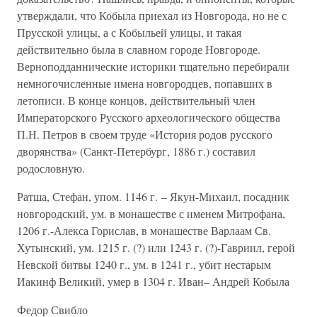
утверждали, что Кобыла приехал из Новгорода, но не с
Прусской улицы, а с Кобыльей улицы, и такая
действительно была в славном городе Новгороде.
Верноподданнические историки тщательно перебирали
немногочисленные имена новгородцев, попавших в
летописи. В конце концов, действительный член
Императорского Русского археологического общества
П.Н. Петров в своем труде «История родов русского
дворянства» (Санкт-Петербург, 1886 г.) составил
родословную.
Ратша, Стефан, упом. 1146 г. – Якун-Михаил, посадник
новгородский, ум. в монашестве с именем Митрофана,
1206 г.-Алекса Горислав, в монашестве Варлаам Св.
Хутынский, ум. 1215 г. (?) или 1243 г. (?)-Гавриил, герой
Невской битвы 1240 г., ум. в 1241 г., убит нестарым
Иакинф Великий, умер в 1304 г. Иван– Андрей Кобыла
Федор Свибло