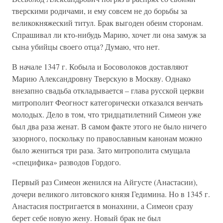
тверскими родичами, и ему совсем не до борьбы за
великокняжеский титул. Брак выгоден обеим сторонам.
Спрашивал ли кто-нибудь Марию, хочет ли она замуж за
сына убийцы своего отца? Думаю, что нет.
В начале 1347 г. Кобыла и Босоволоков доставляют
Марию Александровну Тверскую в Москву. Однако
внезапно свадьба откладывается – глава русской церкви
митрополит Феогност категорически отказался венчать
молодых. Дело в том, что тридцатилетний Симеон уже
был два раза женат. В самом факте этого не было ничего
зазорного, поскольку по православным канонам можно
было жениться три раза. Зато митрополита смущала
«специфика» разводов Гордого.
Первый раз Симеон женился на Айгусте (Анастасии),
дочери великого литовского князя Гедимина. Но в 1345 г.
Анастасия постригается в монахини, а Симеон сразу
берет себе новую жену. Новый брак не был