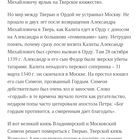
Михайловичу ярлык на Тверское княжество.
Но мир между Тверью и Ордой не устраивал Москву. Не
прошло и двух лет после возвращения Александра
Михайловича в Тверь, как Калита едет в Орду с доносом
на Александра и большими «поминками» хану. Нетрудно
понять, почему сразу после визита Калиты Александр
Михайлович был срочно вызван в Орду. Там 28 октября
1339 г. Александр и его сын Федор были зверски убиты
татарами. Калита ненадолго пережил соперника – 31
марта 1340 г. он скончался в Москве. На престол взошел
его сын Симеон, прозванный Гордым. Симеон
действительно был очень зол и заносчив. Слово
«гордый» в те времена звучало почти как ругательство,
недаром попы часто цитировали апостола Петра: «Бог
гордым противится, а смиренным дает благодать».
И вот великий князь Владимирский и Московский
Симеон решает помириться с Тверью. Тверской князь
Всеволод Александрович погряз в распрях со своими