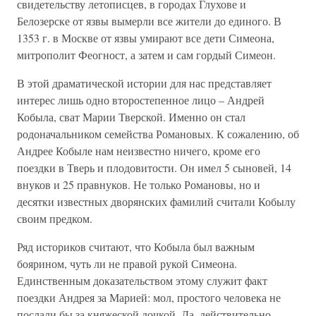
свидетельству летописцев, в городах Глухове и
Белозерске от язвы вымерли все жители до единого. В
1353 г. в Москве от язвы умирают все дети Симеона,
митрополит Феогност, а затем и сам гордый Симеон.
В этой драматической истории для нас представляет
интерес лишь одно второстепенное лицо – Андрей
Кобыла, сват Марии Тверской. Именно он стал
родоначальником семейства Романовых. К сожалению, об
Андрее Кобыле нам неизвестно ничего, кроме его
поездки в Тверь и плодовитости. Он имел 5 сыновей, 14
внуков и 25 правнуков. Не только Романовы, но и
десятки известных дворянских фамилий считали Кобылу
своим предком.
Ряд историков считают, что Кобыла был важным
боярином, чуть ли не правой рукой Симеона.
Единственным доказательством этому служит факт
поездки Андрея за Марией: мол, простого человека не
послали бы за княжеской дочкой. Да, действительно,