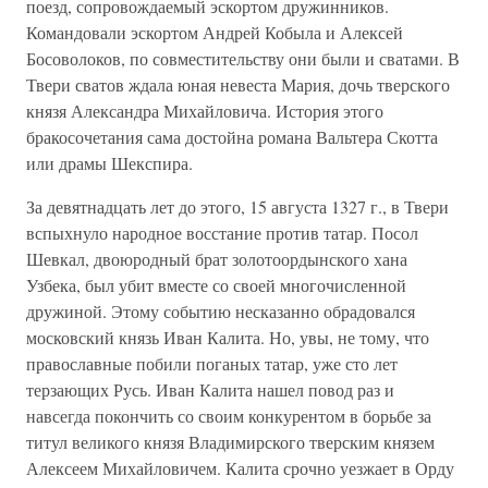
поезд, сопровождаемый эскортом дружинников.
Командовали эскортом Андрей Кобыла и Алексей
Босоволоков, по совместительству они были и сватами. В
Твери сватов ждала юная невеста Мария, дочь тверского
князя Александра Михайловича. История этого
бракосочетания сама достойна романа Вальтера Скотта
или драмы Шекспира.
За девятнадцать лет до этого, 15 августа 1327 г., в Твери
вспыхнуло народное восстание против татар. Посол
Шевкал, двоюродный брат золотоордынского хана
Узбека, был убит вместе со своей многочисленной
дружиной. Этому событию несказанно обрадовался
московский князь Иван Калита. Но, увы, не тому, что
православные побили поганых татар, уже сто лет
терзающих Русь. Иван Калита нашел повод раз и
навсегда покончить со своим конкурентом в борьбе за
титул великого князя Владимирского тверским князем
Алексеем Михайловичем. Калита срочно уезжает в Орду