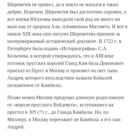
Шереметев не привел, да и никто не копался в таких
дебрях. Впрочем, Шереметев был достаточно скромен, а
вот князья Юсуповы выводили свой род ни много ни
мало как от пророка Али, племянника Магомета. И вот в
начале XIX века сию писулю Шереметева приняли за
неопровержимый исторический документ. В 1722 г. в
Петербурге была издана «Историография» С.А.
Колычева, в которой утверждалось, что в XIII веке
потомок прусских королей Гланд Кам-била Дивонович
приехал из Прусс в Москву и произвел на свет сына
Андрея, которого впоследствии назвали Кобылой
(искаженное от Камбила).
Позже немец Миллер придумал длинную родословную
от «короля прусского Вейдевута», вступившего на
престол в 305 (?!) г., до Гланда Камбилы. Но, по
Миллеру, в Москву переезжает не Камбила, а его сын
Андрей.