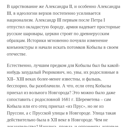
В царствование же Александра II, и особенно Александра
III, в идеологии верхов постепенно усиливается
национализм. Александр III первым после Петра I
отпустил окладистую бороду, армия надевает просторные
русские шаровары, церкви строят по древнерусским
образцам. Историки мгновенно почуяли изменение
конъюнктуры и начали искать потомков Кобылы в своем
отечестве.
Естественно, лучшим предком для Кобылы был бы какой-
нибудь захудалый Рюрикович, но, увы, их родословные в
XII– XIII веках более-менее известны, и фальшь,
бесспорно, бы разоблачили. А что, если отец Кобылы
приехал из вольного Новгорода? Это можно было даже
сопоставить с родословной 1681 г. Шереметева – сам
Кобыла или его отец приехал «из Прус», но не из
Пруссии, а с Прусской улицы в Новгороде. Улица такая
действительно была в XII веке в Новгороде. Чем не
доказательство? Нашлись, правда, и оппоненты, которые