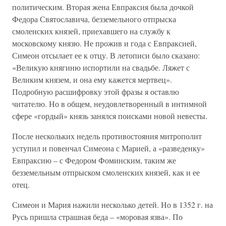
политическим. Вторая жена Евпраксия была дочкой
Федора Святославича, безземельного отпрыска
смоленских князей, приехавшего на службу к
московскому князю. Не прожив и года с Евпраксией,
Симеон отсылает ее к отцу. В летописи было сказано:
«Великую княгиню испортили на свадьбе. Ляжет с
Великим князем, и она ему кажется мертвец».
Подробную расшифровку этой фразы я оставлю
читателю. Но в общем, неудовлетворенный в интимной
сфере «гордый» князь занялся поисками новой невесты.
После нескольких недель противостояния митрополит
уступил и повенчал Симеона с Марией, а «разведенку»
Евпраксию – с Федором Фоминским, таким же
безземельным отпрыском смоленских князей, как и ее
отец.
Симеон и Мария нажили несколько детей. Но в 1352 г. на
Русь пришла страшная беда – «моровая язва». По