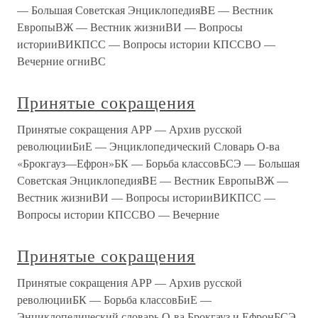
— Большая Советская ЭнциклопедияBE — Вестник
ЕвропыВЖ — Вестник жизниВИ — Вопросы
историиВИКПСС — Вопросы истории КПССВО —
Вечерние огниВС
Принятые сокращения
Принятые сокращения АРР — Архив русской
революцииБиЕ — Энциклопедический Словарь О-ва
«Брокгауз—Ефрон»БК — Борьба классовБСЭ — Большая
Советская ЭнциклопедияBE — Вестник ЕвропыВЖ —
Вестник жизниВИ — Вопросы историиВИКПСС —
Вопросы истории КПССВО — Вечерние
Принятые сокращения
Принятые сокращения АРР — Архив русской
революцииБК — Борьба классовБиЕ —
Энциклопедический словарь О-ва Брокгауз и ЕфронБСЭ