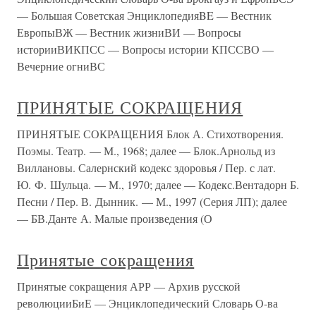
— Большая Советская ЭнциклопедияBE — Вестник
ЕвропыВЖ — Вестник жизниВИ — Вопросы
историиВИКПСС — Вопросы истории КПССВО —
Вечерние огниВС
ПРИНЯТЫЕ СОКРАЩЕНИЯ
ПРИНЯТЫЕ СОКРАЩЕНИЯ Блок А. Стихотворения.
Поэмы. Театр. — М., 1968; далее — Блок.Арнольд из
Виллановы. Салернский кодекс здоровья / Пер. с лат.
Ю. Ф. Шульца. — М., 1970; далее — Кодекс.Вентадорн Б.
Песни / Пер. В. Дынник. — М., 1997 (Серия ЛП); далее
— БВ.Данте А. Малые произведения (О
Принятые сокращения
Принятые сокращения АРР — Архив русской
революцииБиЕ — Энциклопедический Словарь О-ва