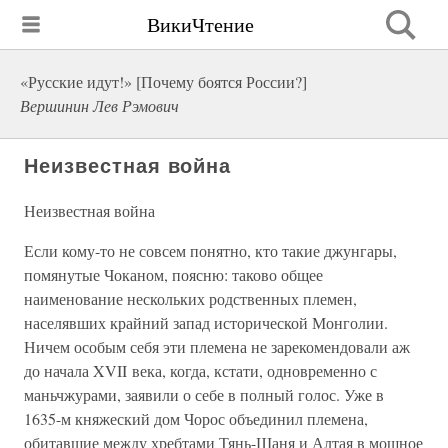
ВикиЧтение
«Русские идут!» [Почему боятся России?]
Вершинин Лев Рэмович
Неизвестная война
Неизвестная война
Если кому-то не совсем понятно, кто такие джунгары,
помянутые Чоканом, поясню: таково общее
наименование нескольких родственных племен,
населявших крайний запад исторической Монголии.
Ничем особым себя эти племена не зарекомендовали аж
до начала XVII века, когда, кстати, одновременно с
маньчжурами, заявили о себе в полный голос. Уже в
1635-м княжеский дом Чорос объединил племена,
обитавшие между хребтами Тянь-Шаня и Алтая в мощное