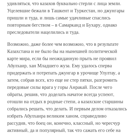
удивляться, что казахов буквально стерли с лица земли.
Уцелевшие бежали в Ташкент и Туркестан, но джунгары
пришли и туда, и лишь самые удачливые спаслись
повторным бегством – в Самарканд и Бухару, однако
преследователи нацелились и туда.
Возможно, даже более чем возможно, что в результате
Казахстана и не было бы на нынешней политической
карте мира, если бы неожиданную прыть не проявил
Абулхаир, хан Младшего жуза. Ему удалось сперва
придержать и потрепать джунгар в урочище Улултау, а
затем, собрав всех, кто еще не стер пятки, разгромить
передовые силы врага у горы Анракай. После чего
ойраты, решив, что доделать начатое всегда успеют,
отошли на отдых в родные степи, а казахские старшины
собрались решать, что делать. И первым делом отказались
избрать Абулхаира великим ханом, справедливо
рассудив, что боец он, конечно, классный, но чересчур
активный, да и популярный, так что сажать его себе на