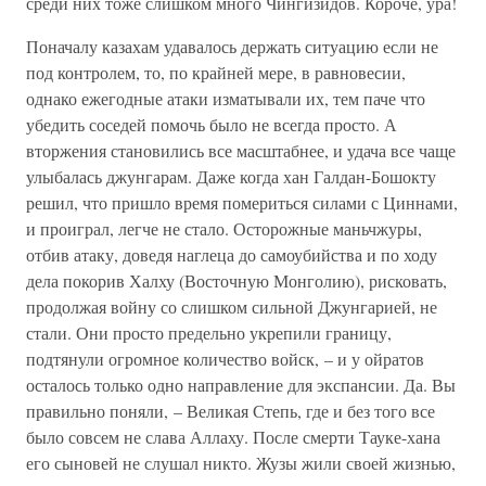
среди них тоже слишком много Чингизидов. Короче, ура!
Поначалу казахам удавалось держать ситуацию если не
под контролем, то, по крайней мере, в равновесии,
однако ежегодные атаки изматывали их, тем паче что
убедить соседей помочь было не всегда просто. А
вторжения становились все масштабнее, и удача все чаще
улыбалась джунгарам. Даже когда хан Галдан-Бошокту
решил, что пришло время помериться силами с Циннами,
и проиграл, легче не стало. Осторожные маньчжуры,
отбив атаку, доведя наглеца до самоубийства и по ходу
дела покорив Халху (Восточную Монголию), рисковать,
продолжая войну со слишком сильной Джунгарией, не
стали. Они просто предельно укрепили границу,
подтянули огромное количество войск, – и у ойратов
осталось только одно направление для экспансии. Да. Вы
правильно поняли, – Великая Степь, где и без того все
было совсем не слава Аллаху. После смерти Тауке-хана
его сыновей не слушал никто. Жузы жили своей жизнью,