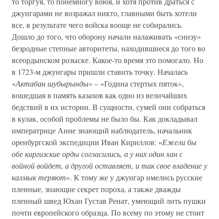
то торгуя, то понемногу воюя, и хотя против драться с
джунгарами не возражал никто, главными быть хотели
все, в результате чего войска вооще не собирались.
Дошло до того, что оборону начали налаживать «снизу»
безродные степные авторитеты, находившиеся до того во
всеордынском розыске. Какое-то время это помогало. Но
в 1723-м джунгары пришли ставить точку. Началась
«
Актабан шубырынды
» – «Година стертых пяток»,
вошедшая в память казахов как одно из величайших
бедствий в их истории. В сущности, сумей они собраться
в кулак, особой проблемы не было бы. Как докладывал
императрице Анне знающий наблюдатель, начальник
оренбургской экспедиции Иван Кириллов: «
Ежели бы
обе киргизские орды согласились, а у них один хан с
войной войдет, а другой оставляет, и так свое владение у
калмык теряют
». К тому же у джунгар имелись русские
пленные, знающие секрет пороха, а также дважды
пленный швед Юхан Густав Ренат, умеющий лить пушки
почти европейского образца. По всему по этому не стоит