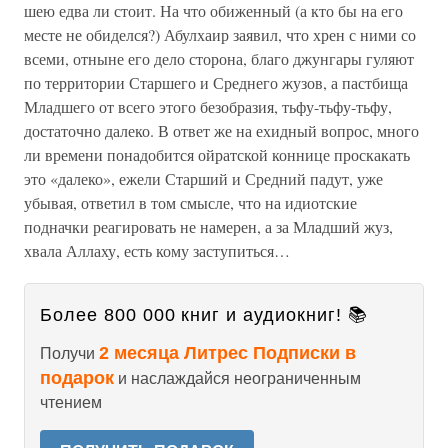
шею едва ли стоит. На что обиженный (а кто бы на его
месте не обиделся?) Абулхаир заявил, что хрен с ними со
всеми, отныне его дело сторона, благо джунгары гуляют
по территории Старшего и Среднего жузов, а пастбища
Младшего от всего этого безобразия, тьфу-тьфу-тьфу,
достаточно далеко. В ответ же на ехидный вопрос, много
ли времени понадобится ойратской коннице проскакать
это «далеко», ежели Старший и Средний падут, уже
убывая, ответил в том смысле, что на идиотские
подначки реагировать не намерен, а за Младший жуз,
хвала Аллаху, есть кому заступиться…
Более 800 000 книг и аудиокниг! 📚
2 месяца Литрес Подписки в
Получи
подарок
и наслаждайся неограниченным
чтением