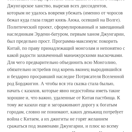
Джунгарское ханство, вырезав всех диссидентов,
которым не удалось вовремя убежать (именно от чоросов
бежал куда глаза глядят князь Аюка, осевший на Волге).
Политический проект, сформулированный и завещанный
наследникам Эрдени-батуром, первым ханом Джунгарии,
был предельно прост. Программа-максимум: покорить
Китай, по праву принадлежащий монголам и непонятно с
какой радости захваченный маньчжурскими выскочками.
Для чего предварительно объединить всю Монголию,
обязательно истребив под корень вконец выродившийся
и бездарно просравший наследие Потрясателя Вселенной
род Борджигин. А чтобы вся эта сказка стала былью,
начать с казахов, которые явно недостойны иметь такие
хорошие и, что важно, удаленные от Китая пастбища. К
тому же казахи еще и загораживают дорогу к богатым
городам, словно не понимают, каких деньжищ потребует
война с Китаем, а их джигиты не горят желанием
сражаться под знаменами Джунгарии, и плюс ко всему