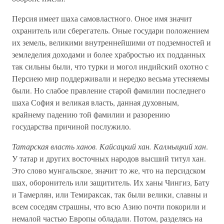
Персия имеет шаха самовластного. Оное имя значит
охранитель или сберегатель. Оные государи положением
их земель, великими внутреннейшими от подземностей и
земледелия доходами и более храбростью их подданных
так сильны были, что турки и могол индийский охотно с
Персиею мир поддерживали и нередко весьма утесняемы
были. Но слабое правление старой фамилии последнего
шаха София и великая власть, данная духовным,
крайнему падению той фамилии и разорению
государства причиной послужило.
Татарская власть ханов. Кайсацкий хан. Калмыцкий хан
.
У татар и других восточных народов высший титул хан.
Это слово мунгальское, значит то же, что на персидском
шах, оборонитель или защититель. Их ханы Чингиз, Бату
и Тамерлян, или Темираксак, так были велики, славны и
всем соседям страшны, что всю Азию почти покорили и
немалой частью Европы обладали. Потом, разделясь на