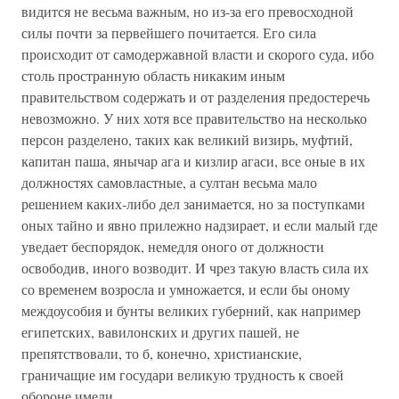
видится не весьма важным, но из-за его превосходной
силы почти за первейшего почитается. Его сила
происходит от самодержавной власти и скорого суда, ибо
столь пространную область никаким иным
правительством содержать и от разделения предостеречь
невозможно. У них хотя все правительство на несколько
персон разделено, таких как великий визирь, муфтий,
капитан паша, янычар ага и кизлир агаси, все оные в их
должностях самовластные, а султан весьма мало
решением каких-либо дел занимается, но за поступками
оных тайно и явно прилежно надзирает, и если малый где
уведает беспорядок, немедля оного от должности
освободив, иного возводит. И чрез такую власть сила их
со временем возросла и умножается, и если бы оному
междоусобия и бунты великих губерний, как например
египетских, вавилонских и других пашей, не
препятствовали, то б, конечно, христианские,
граничащие им государи великую трудность к своей
обороне имели.