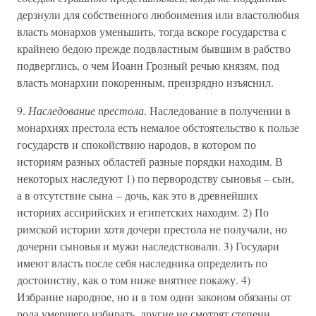
дерзнули для собственного любоимения или властолюбия
власть монархов уменьшить, тогда вскоре государства с
крайнею бедою прежде подвластным бывшим в рабство
подверглись, о чем Иоанн Грозный речью князям, под
власть монархии покоренным, преизрядно изъяснил.
9.
Наследование престола
. Наследование в получении в
монархиях престола есть немалое обстоятельство к пользе
государств и спокойствию народов, в котором по
историям разных областей разные порядки находим. В
некоторых наследуют 1) по первородству сыновья – сын,
а в отсутствие сына – дочь, как это в древнейших
историях ассирийских и египетских находим. 2) По
римской истории хотя дочери престола не получали, но
дочерни сыновья и мужи наследствовали. 3) Государи
имеют власть после себя наследника определить по
достоинству, как о том ниже внятнее покажу. 4)
Избрание народное, но и в том одни законом обязаны от
рода умершего избирать, другие не смотрят степени