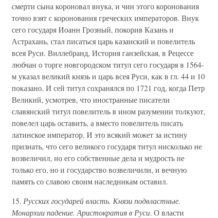
смерти сына короновал внука, и чин этого коронования
точно взят с коронования греческих императоров. Внук
сего государя Иоанн Грозный, покорив Казань и
Астрахань, стал писаться царь казанский и повелитель
всея Руси. Виллебранд, История ганзейская, в Рецессе
любчан о торге новгородском титул сего государя в 1564-
м указал великий князь и царь всея Руси, как в гл. 44 и 10
показано. И сей титул сохранялся по 1721 год, когда Петр
Великий, усмотрев, что иностранные писатели
славянский титул повелитель в ином разумении толкуют,
повелел царь оставить, а вместо повелитель писать
латинское император. И это всякий может за истину
признать, что сего великого государя титул нисколько не
возвеличил, но его собственные дела и мудрость не
только его, но и государство возвеличили, и вечную
память со славою своим наследникам оставил.
15.
Русских государей власть. Князи подвластные.
Монархии падение. Аристократия в Руси
. О власти