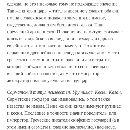
одежда, но это нисколько тому не подходящее значение.
Так же князь и царь, – титулы древние у славян; оба сии
имена в славянском никакого значения не имеют,
следственно, должно им быть иного языка. Наш
преученый архиепископ Прокопович, памятую, сказывал:
князь из халдейского воевода или государь, а царь из
еврейского, а что значит, не памятую. По книгам
церковным древнейшего перевода князь указано вместо
греческого гегемон и стратиархос, или архистратиг,
которое с объявленным согласно, то есть воевода и
высший войск начальник, а вместо император,
автократор и василеус указан всюду царь.
Сарматский титул неизвестен. Урутимас. Кески. Каган
.
Сарматские государи как именовались, о том также
известия не имеем. Ныне же они князя именуют рутинас
и кески. Последнее в точности значит повелитель, или
император. Греческие писатели скифских государей (а в
этом имени сарматы и славяне заключались) василеус,