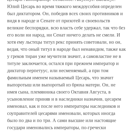
Юлий Цесарь во время тяжкого междоусобия определен
был диктатором. Он, победив всех своих противников и
видя в народе и Сенате от прихотей и своевольств
великие беспорядки, всю власть себе удержал, так что без
его воли ни народ, ни Сенат ничего делать не смели. И
хотя ему льстецы титул рекс принять советовали, но он,
ведая, что оный титул в народе был ненавидим, также как
у греков тиран уже мучителя значит, а самовластие не в
титуле заключается, остался при прежнем император и
диктатор перпетуус, или несменяемый, а при том
фамильным именем называемый Цесарь, что значит
выпоротыш или выпоротый из брюха матери. Он, не
имея сына, племянника своего Октавия Августа, в
усыновление приняв и в наследники назначив, цесарем
именовал, как и после него императоры наследников и
соуправителей цесарями именовали, которых иногда
было по два и по три. А сами высшие или настоящие
государи именовались императоры, по-гречески