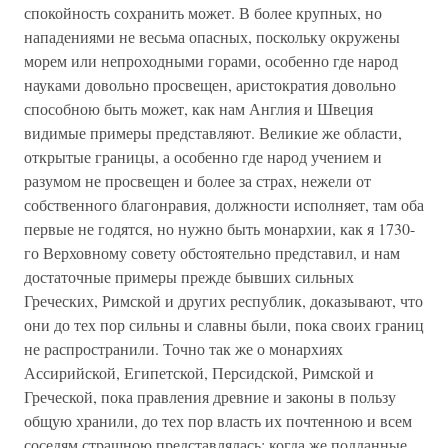
спокойность сохранить может. В более крупных, но
нападениями не весьма опасных, поскольку окружены
морем или непроходными горами, особенно где народ
науками довольно просвещен, аристократия довольно
способною быть может, как нам Англия и Швеция
видимые примеры представляют. Великие же области,
открытые границы, а особенно где народ учением и
разумом не просвещен и более за страх, нежели от
собственного благонравия, должности исполняет, там оба
первые не годятся, но нужно быть монархии, как я 1730-
го Верховному совету обстоятельно представил, и нам
достаточные примеры прежде бывших сильных
Греческих, Римской и других республик, доказывают, что
они до тех пор сильны и славны были, пока своих границ
не распространили. Точно так же о монархиях
Ассирийской, Египетской, Персидской, Римской и
Греческой, пока правления древние и законы в пользу
общую хранили, до тех пор власть их почтенною и всем
соседям страшною представлялась; когда же подданные