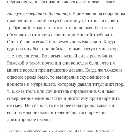
переменены, значит равно как
василеус
и
рекс
– судья.
Консул, император. Диктатор
. У римлян во всенародном
правлении высший титул был консул, что значит совета
требующий, может, от того, что он должен был дела
объявлять и от прочих совета или мнений требовать.
Оных было всегда 2 и переменялись ежегодно. Когда
один из них был при войске, то имел титул император,
т. е. повелитель. Во время высшей силы республики
Римской в таком почтении сии консулы были, что им
многие короли преимущество давали. Когда же тяжкое и
опасное время было, то выбирали искуснейшего в
воинстве и мудрейшего, которому давали титул диктатор,
т. е. сказитель или сочинитель определения. Он имел
совершенное единовластие и никто ему противоречить
не смел. Но сия власть не более года продолжалась и,
если нужды не было, в течение долгого времени
диктаторов не имели.
Цесарь. Автократор. Себастос. Августус. Василеус
.