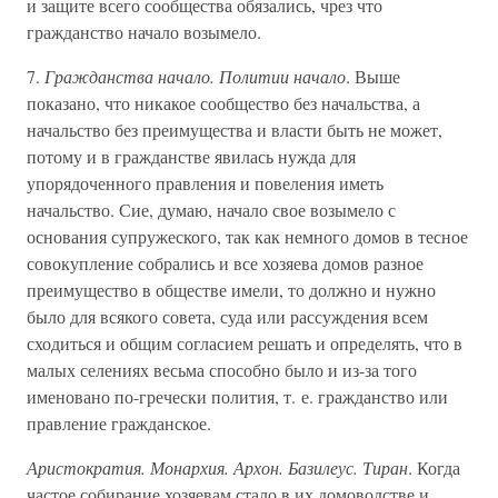
и защите всего сообщества обязались, чрез что
гражданство начало возымело.
7.
Гражданства начало. Политии начало
. Выше
показано, что никакое сообщество без начальства, а
начальство без преимущества и власти быть не может,
потому и в гражданстве явилась нужда для
упорядоченного правления и повеления иметь
начальство. Сие, думаю, начало свое возымело с
основания супружеского, так как немного домов в тесное
совокупление собрались и все хозяева домов разное
преимущество в обществе имели, то должно и нужно
было для всякого совета, суда или рассуждения всем
сходиться и общим согласием решать и определять, что в
малых селениях весьма способно было и из-за того
именовано по-гречески полития, т. е. гражданство или
правление гражданское.
Аристократия. Монархия. Архон. Базилеус. Тиран
. Когда
частое собирание хозяевам стало в их домоводстве и