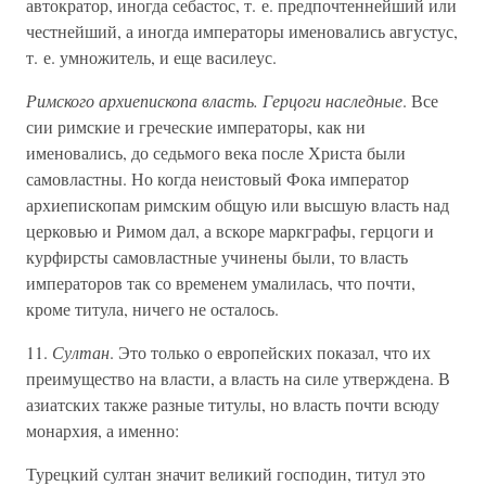
автократор, иногда себастос, т. е. предпочтеннейший или
честнейший, а иногда императоры именовались августус,
т. е. умножитель, и еще василеус.
Римского архиепископа власть. Герцоги наследные
. Все
сии римские и греческие императоры, как ни
именовались, до седьмого века после Христа были
самовластны. Но когда неистовый Фока император
архиепископам римским общую или высшую власть над
церковью и Римом дал, а вскоре маркграфы, герцоги и
курфирсты самовластные учинены были, то власть
императоров так со временем умалилась, что почти,
кроме титула, ничего не осталось.
11.
Султан
. Это только о европейских показал, что их
преимущество на власти, а власть на силе утверждена. В
азиатских также разные титулы, но власть почти всюду
монархия, а именно:
Турецкий султан значит великий господин, титул это