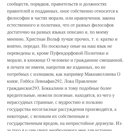
сообществ, порядков, правительств и должностях
правителей и подданных, оное собственно относится к
философии в частях морали, или нравоучения, закона
естественного и политики, что от разных философов
достаточно на разных языках описано и, по моему
мнению, Христиан Вольф лучше прочих, т. е. кратко и
внятно, передал. Но поскольку оные на наш язык не
переведены и, кроме Пуфендорфовой Политики и
морали, в книжице О человеке и гражданине смешанной,
в печати не имеем, напротив же изданных, но не
потребных с излишком, как например Макиавеллиева О
князе, Гоббса Левиафан292, Лока Правление
гражданское293, Боккалини и тому подобные более
вредительные, нежели полезные, находятся, из чего у
нерассудных странные, с мудростию и пользою
государства несогласные рассуждения производятся, а
некоторые, с великим их собственным и
государственным вредом, на непристойное дерзнули. Из-
за того я о сем сверх необходимого мне для истории