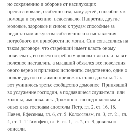
но сохранению и обороне от насилующих
препятствовали, особенно тем, кому детей, способных к
помощи и служению, недоставало. Напротив, другие
молодые, здоровые и силою к трудам способные за
недостатком искусства собственного и наставления
потребного им приобрести не могли. Сии согласились на
таком договоре, что старейший имеет власть оному
повелевать, его всем потребным довольствовать и на все
полезное наставлять, а младший обязался все повеления
оного верно и прилежно исполнять; следственно, один о
пользе другого взаимно прилежать стали должны. Так
вот учинилось третье сообщество домовное. Принявший
во услужение господин, а поддавшиеся служители, или
холопы, именовались. Должность господ к холопам и
оных к их господам апостолы Петр, гл. 2, ст. 16, 18,
Павел, Ефесянам, гл. 6, ст. 5, Колоссянам, гл. 3, ст. 21, гл.
4, ст. 1, 1 Тимофею, гл. 6, ст. 1, гл. 2, ст. 9, довольно
описали.