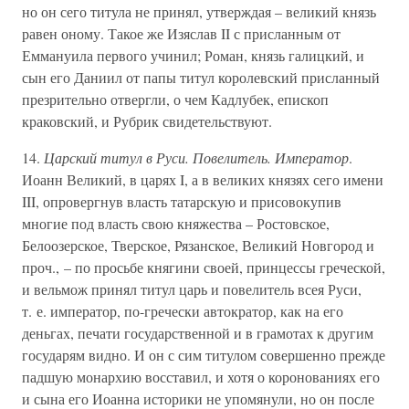
но он сего титула не принял, утверждая – великий князь
равен оному. Такое же Изяслав II с присланным от
Еммануила первого учинил; Роман, князь галицкий, и
сын его Даниил от папы титул королевский присланный
презрительно отвергли, о чем Кадлубек, епископ
краковский, и Рубрик свидетельствуют.
14.
Царский титул в Руси. Повелитель. Император
.
Иоанн Великий, в царях I, а в великих князях сего имени
III, опровергнув власть татарскую и присовокупив
многие под власть свою княжества – Ростовское,
Белоозерское, Тверское, Рязанское, Великий Новгород и
проч., – по просьбе княгини своей, принцессы греческой,
и вельмож принял титул царь и повелитель всея Руси,
т. е. император, по-гречески автократор, как на его
деньгах, печати государственной и в грамотах к другим
государям видно. И он с сим титулом совершенно прежде
падшую монархию восставил, и хотя о коронованиях его
и сына его Иоанна историки не упомянули, но он после