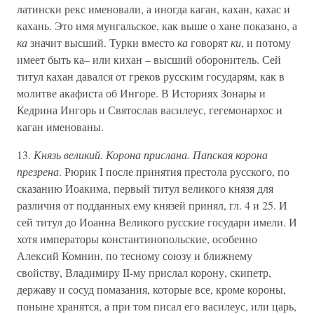
латински рекс именовали, а иногда каган, кахан, кахас и
кахань. Это имя мунгальское, как выше о хане показано, а
ка
значит высший. Турки вместо
ка
говорят
ки
, и потому
имеет быть ка– или кихан – высший оборонитель. Сей
титул кахан давался от греков русским государям, как в
молитве акафиста об Ингоре. В Историях Зонары и
Кедрина Ингорь и Святослав василеус, гегемонархос и
каган именованы.
13.
Князь великий. Корона прислана. Папская корона
презрена
. Рюрик I после принятия престола русского, по
сказанию Иоакима, первый титул великого князя для
различия от подданных ему князей принял, гл. 4 и 25. И
сей титул до Иоанна Великого русские государи имели. И
хотя императоры константинопольские, особенно
Алексий Комнин, по тесному союзу и ближнему
свойству, Владимиру II-му прислал корону, скипетр,
державу и сосуд помазания, которые все, кроме короны,
поныне хранятся, а при том писал его василеус, или царь,