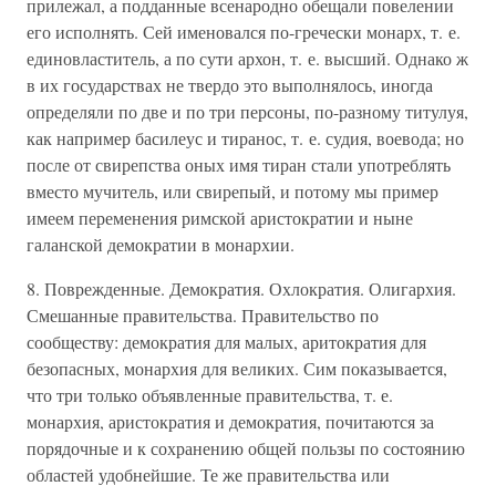
прилежал, а подданные всенародно обещали повелении
его исполнять. Сей именовался по-гречески монарх, т. е.
единовластитель, а по сути архон, т. е. высший. Однако ж
в их государствах не твердо это выполнялось, иногда
определяли по две и по три персоны, по-разному титулуя,
как например басилеус и тиранос, т. е. судия, воевода; но
после от свирепства оных имя тиран стали употреблять
вместо мучитель, или свирепый, и потому мы пример
имеем переменения римской аристократии и ныне
галанской демократии в монархии.
8. Поврежденные. Демократия. Охлократия. Олигархия.
Смешанные правительства. Правительство по
сообществу: демократия для малых, аритократия для
безопасных, монархия для великих. Сим показывается,
что три только объявленные правительства, т. е.
монархия, аристократия и демократия, почитаются за
порядочные и к сохранению общей пользы по состоянию
областей удобнейшие. Те же правительства или