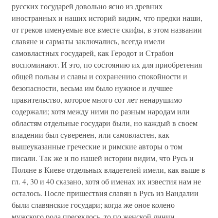
русских государей довольно ясно из древних
иностранных и наших историй видим, что предки наши,
от греков именуемые все вместе скифы, в этом названии
славяне и сарматы заключались, всегда имели
самовластных государей, как Геродот и Страбон
воспоминают. И это, по состоянию их для приобретения
общей пользы и славы и сохранению спокойности и
безопасности, весьма им было нужное и лучшее
правительство, которое много сот лет ненарушимо
содержали; хотя между ними по разным народам или
областям отдельные государи были, но каждый в своем
владении был суверенен, или самовластен, как
вышеуказанные греческие и римские авторы о том
писали. Так же и по нашей истории видим, что Русь и
Поляне в Киеве отдельных владетелей имели, как выше в
гл. 4, 30 и 40 сказано, хотя об именах их известия нам не
осталось. После пришествия славян в Русь из Вандалии
были славянские государи; когда же оное колено
мужского рода пресеклось, то по женской линии