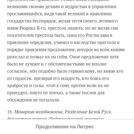
великими своими делами и мудростью в управлении
прославившийся, видя такой великий в правлении
государства беспорядок, желая тестя своего, великого
князя Рюрика II-го, престола лишить, но не желая сам
похитителем престола быть, сына его Ростислава в
правление определив, учинил о наследстве престола и
порядке правления предложение, которое ко всем князям
разослал и позвал их на сейм. Оное предложение хотя
было не лучшее и с обстоятельствами не вполне
согласное, ибо подобно было германскому, но князи кто
из гордости, презирая его младость, кто боясь его
храбрости и силы, чтоб к сему против воли их не
принудил, никто не поехал, а также послов для
обсуждения не посылали.
16.
Монархия возобновлена. Разделение Белой Руси.
Нашествие татар. Падение русской монархии.
Демократия
. Всеволод Димитрий, князь великий Белой
Продолжение на Литрес
Руси, князей рязанских, муромского и смоленского, а