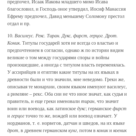
предпочел, Исаак Иакова младшего мимо Исава
благословил, и Господь оное утвердил, Иосиф Манассия
Ефрему предпочел, Давид меньшему Соломону престол
отдал и пр.
10.
Василеус. Рекс. Тиран. Дукс, фирст, герцог. Дрот.
Коник
. Титулы государей хотя не всегда со властью и
предпочтением в согласии, однако ж по истории видим
великие о том между государями споры и войны
произошедшие, а иногда с титулом власть переменялась.
У ассирийцев и египтян какие титулы на их языках в
древности были и что значили, мне неведомо. Греки же,
описывая те монархии, своим языком именуют василеус,
а римляне – рекс. Оба сии не что иное значат, как судья и
правитель, и еще греки именовали
тиран
, что значит
воин или воевода, как латинское
дукс
; германское
фирст
и
герцог
точно то же, вождей или воевод означает. У
нордманов, т. е. норвегов, датчан и шведов, на их языке
дрот
, в древнем германском
кунг
, потом в
коник
и
коеник