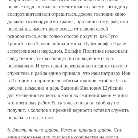
первые подвластные не имеют власти своему господину
воспротивиться или отрешиться, доколе господин свою
должность ненарушимо хранит; противно тому, раб, или
невольник, имеет право всегда от неволи своей
освободиться, если только способ получит, как Гуго
Гроций в его Законе войны и мира, Пуфендорф в Праве
естественном и народном, Вольф в Политике изъяснили;
следственно, это за сообщество порядочное счесть
невозможно. И хотя наши переводчики писания святого
служитель и раб за едино приняли, что наш патриарх Иов
в Истории по причине челобитья холопов, чтоб не быть
рабами, изъяснил и царь Василий Иванович Шуйский
для утешения великого в холопах смятения закон учинил,
что пленному рабом быть только пока он свободу не
получит, а холопов в прежней верности оставил служить
по кабале и полетной.
6.
Злость начало градов. Ремесла причина градов
. Сии
единодомовные или хозяйские сообщества не могли