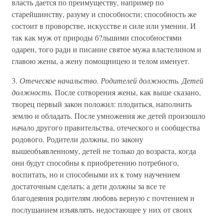
власть дается по преимуществу, например по
старейшинству, разуму и способности; способность же
состоит в проворстве, искусстве и силе или умении. И
так как муж от природы б?льшими способностями
одарен, того ради и писание святое мужа властелином и
главою жены, а жену помощницею и телом именует.
3.
Отеческое начальство. Родителей должность. Детей
должность
. После сотворения жены, как выше сказано,
творец первый закон положил: плодиться, наполнить
землю и обладать. После умножения же детей произошло
начало другого правительства, отеческого и сообщества
родового. Родители должны, по закону
вышеобъявленному, детей не только до возраста, когда
они будут способны к приобретению потребного,
воспитать, но и способными их к тому научением
достаточным сделать; а дети должны за все те
благодеяния родителям любовь верную с почтением и
послушанием изъявлять, недостающее у них от своих