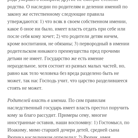
родства. О наследии по родителям и делении имений по
закону же естественному следующие правила
утверждаются: 1) что всяк в своем собственном имении,
какое б оное ни было, имеет власть отдать при себе или
после себя кому хочет; 2) что родители детям ничем,
кроме воспитания, не обязаны; 3) первородный в имении
родительском никакого преимущества пред прочими
детьми не имеет. Государство же есть имение
нераздельное, хотя состоит из разных малых частей, но,
равно как тело человека без вреда разделено быть не
может, так нас Господь учит, что царство разделившееся
стоять не может.
Родителей власть в имении
. По сим правилам
наследственный государь имеет власть престол поручить
кому за благо рассудит. Примеры сему, многие
иностранные оставив, наши воспомяну: 1) Гостомысл, по
Иоакиму, мимо старшей дочери детей, средней сына
Рюрика наследником определил; 2) Рюрик, имея