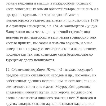
разные владения и впадши в междоусобие, большую
часть завоеванных оными областей татары лишились и в
презрение пришли, так что по данной мне от
императорского величества власти и полномочий в 1738-
м Абулгаира кайсацкого, а в 1741-м калмыцкого Дундук
Дашу ханов имел честь при пушечной стрельбе под
знамена ее императорского величества всенародно тою
честью принять, им сабли и знамена вручить, и оные
совершенно по указу ее величества моим наставлениям
последовали так, как крымские ханы беспрекословно
турецкому двору повинуются.
12.
Славянские государи. Жупан
. О титулах государей
предков наших славянских народов и пр., поскольку их
собственных древних историй нам не осталось, так и о
сем точного ничего не имеем. Мауроурбин древних
владетелей именует жупан, или король, но для оного
слова в славянском никакого значения нет. У поляков и
других западных славян жупан называют кафтан, или