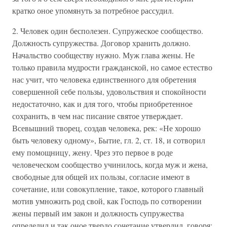
кратко оное упомянуть за потребное рассудил.
2. Человек один бесполезен. Супружеское сообщество.
Должность супружества. Договор хранить должно.
Начальство сообществу нужно. Муж глава жены. Не
только правила мудрости гражданской, но самое естество
нас учит, что человека единственного для обретения
совершенной себе пользы, удовольствия и спокойности
недостаточно, как и для того, чтобы приобретенное
сохранить, в чем нас писание святое утверждает.
Всевышний творец, создав человека, рек: «Не хорошо
быть человеку одному», Бытие, гл. 2, ст. 18, и сотворил
ему помощницу, жену. Чрез это первое в роде
человеческом сообщество учинилось, когда муж и жена,
свободные для общей их пользы, согласие имеют в
сочетание, или совокупление, такое, которого главный
мотив умножить род свой, как Господь по сотворении
жены первый им закон и должность супружества
определил и так оное твердо сочетание утвердил, говоря: