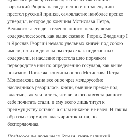
варяжский Рюрик, наследственно и по завещанию
престол русский приняв, самовластие наиболее крепко
утвердил, которое до кончины Мстислава Петра,
Великого за его дела именованного, ненарушимо
содержалось; хотя, как выше сказано, Рюрик, Владимир I
и Ярослав Георгий немало удельных князей под собою
имели, но их в довольном страхе как подвластных
содержали, и наследие престола шло порядком
первородства или по определению государя, как выше
показано. После же кончины оного Мстислава Петра
Мономахова сына все оное чрез междоусобие
наследников разорилось; князи, бывшие прежде под
властью, так усилились, что великого князя за равного
себе почитать стали, и ему всего лишь титул к
преимуществу остался, а силы никакой не имел. И таким
образом сформировалась аристократия, но
беспорядочная.
Предложение правителя
. Роман, князь галицкий,