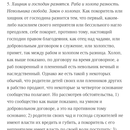
5.
Хищник и господин разнятся. Раба и холопа разность.
Невольника свобода. Закон о холопах
. Как покоритель или
хищник от господина разнится тем, что первый, каким-
либо насилием своего неприятеля или бессильного нагло
преодолев, себе покорит, противно тому, настоящий
господин правом благодеяния, как отец над чадами, или
добровольным договором в служение, или холопство,
примет, так между рабом и холопом есть разница. Холоп,
как выше показано, по договору на время договорное, а
раб покоренный и плененный есть невольник вечный и
наследственный. Однако же есть такой у некоторых
обычай, что родители детей своих или пленников других
в рабство продают, что некоторые за четвертое основание
сообщества полагают. Но рассмотрев обстоятельства, 1)
что сообщество как выше показано, на умном и
добровольном договоре, а это на противном тому
основано; 2) родители своих чад и господа служителей не
имеют власти их вредить и губить, а покоритель с его
неприятелем имеет власть по своей воли поступить; 3)