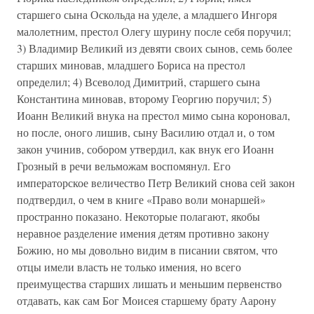
старшего сына Оскольда на уделе, а младшего Ингоря
малолетним, престол Олегу шурину после себя поручил;
3) Владимир Великий из девяти своих сынов, семь более
старших миновав, младшего Бориса на престол
определил; 4) Всеволод Димитрий, старшего сына
Константина миновав, второму Георгию поручил; 5)
Иоанн Великий внука на престол мимо сына короновал,
но после, оного лишив, сыну Василию отдал и, о том
закон учинив, собором утвердил, как внук его Иоанн
Грозный в речи вельможам воспомянул. Его
императорское величество Петр Великий снова сей закон
подтвердил, о чем в книге «Право воли монаршей»
пространно показано. Некоторые полагают, якобы
неравное разделение имения детям противно закону
Божию, но мы довольно видим в писании святом, что
отцы имели власть не только имения, но всего
преимущества старших лишать и меньшим первенство
отдавать, как сам Бог Моисея старшему брату Аарону