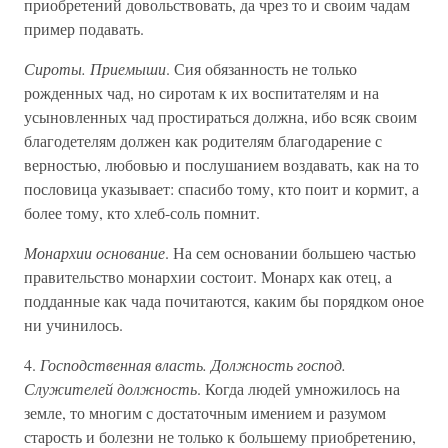
приобретений довольствовать, да чрез то и своим чадам
пример подавать.
Сироты. Приемыши
. Сия обязанность не только
рожденных чад, но сиротам к их воспитателям и на
усыновленных чад простираться должна, ибо всяк своим
благодетелям должен как родителям благодарение с
верностью, любовью и послушанием воздавать, как на то
пословица указывает: спасибо тому, кто поит и кормит, а
более тому, кто хлеб-соль помнит.
Монархии основание
. На сем основании большею частью
правительство монархии состоит. Монарх как отец, а
подданные как чада почитаются, каким бы порядком оное
ни учинилось.
4.
Господственная власть. Должность господ.
Служителей должность
. Когда людей умножилось на
земле, то многим с достаточным имением и разумом
старость и болезни не только к большему приобретению,