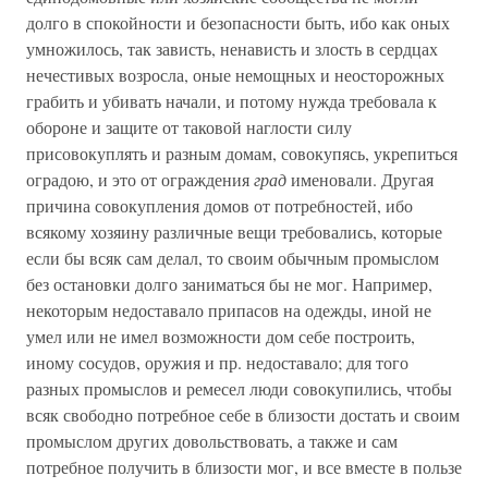
долго в спокойности и безопасности быть, ибо как оных
умножилось, так зависть, ненависть и злость в сердцах
нечестивых возросла, оные немощных и неосторожных
грабить и убивать начали, и потому нужда требовала к
обороне и защите от таковой наглости силу
присовокуплять и разным домам, совокупясь, укрепиться
оградою, и это от ограждения
град
именовали. Другая
причина совокупления домов от потребностей, ибо
всякому хозяину различные вещи требовались, которые
если бы всяк сам делал, то своим обычным промыслом
без остановки долго заниматься бы не мог. Например,
некоторым недоставало припасов на одежды, иной не
умел или не имел возможности дом себе построить,
иному сосудов, оружия и пр. недоставало; для того
разных промыслов и ремесел люди совокупились, чтобы
всяк свободно потребное себе в близости достать и своим
промыслом других довольствовать, а также и сам
потребное получить в близости мог, и все вместе в пользе