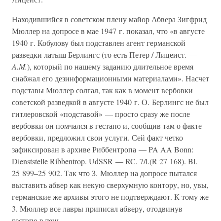
Находившийся в советском плену майор Абвера Зигфрид
Мюллер на допросе в мае 1947 г. показал, что «в августе
1940 г. Кобулову был подставлен агент германской
разведки латыш Берлингс (то есть Петер / Лицеист. —
A.M.
), который по нашему заданию длительное время
снабжал его дезинформационными материалами». Насчет
подставы Мюллер солгал, так как в момент вербовки
советской разведкой в августе 1940 г. О. Берлингс не был
гитлеровской «подставой» — просто сразу же после
вербовки он помчался в гестапо и, сообщив там о факте
вербовки, предложил свои услуги. Сей факт четко
зафиксирован в архиве Риббентропа — PA AA Bonn:
Dienststelle Ribbentrop. UdSSR — RC. 7/l.(R 27 168). Bl.
25 899–25 902. Так что З. Мюллер на допросе пытался
выставить абвер как некую сверхумную контору, но, увы,
германские же архивы этого не подтверждают. К тому же
3. Мюллер все лавры приписал абверу, отодвинув
гестапо в тень.