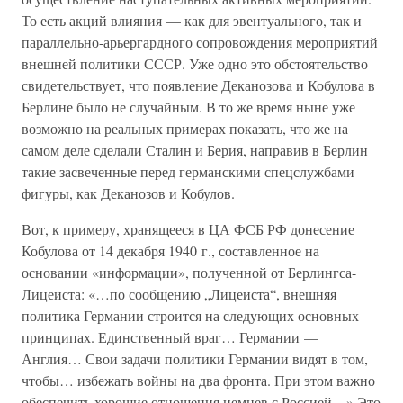
То есть акций влияния — как для эвентуального, так и
параллельно-арьергардного сопровождения мероприятий
внешней политики СССР. Уже одно это обстоятельство
свидетельствует, что появление Деканозова и Кобулова в
Берлине было не случайным. В то же время ныне уже
возможно на реальных примерах показать, что же на
самом деле сделали Сталин и Берия, направив в Берлин
такие засвеченные перед германскими спецслужбами
фигуры, как Деканозов и Кобулов.
Вот, к примеру, хранящееся в ЦА ФСБ РФ донесение
Кобулова от 14 декабря 1940 г., составленное на
основании «информации», полученной от Берлингса-
Лицеиста: «…по сообщению „Лицеиста“, внешняя
политика Германии строится на следующих основных
принципах. Единственный враг… Германии —
Англия… Свои задачи политики Германии видят в том,
чтобы… избежать войны на два фронта. При этом важно
обеспечить хорошие отношения немцев с Россией…» Это