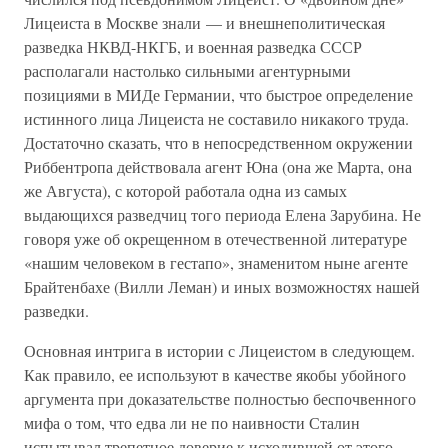
Лицеиста в Москве знали — и внешнеполитическая
разведка НКВД-НКГБ, и военная разведка СССР
располагали настолько сильными агентурными
позициями в МИДе Германии, что быстрое определение
истинного лица Лицеиста не составило никакого труда.
Достаточно сказать, что в непосредственном окружении
Риббентропа действовала агент Юна (она же Марта, она
же Августа), с которой работала одна из самых
выдающихся разведчиц того периода Елена Зарубина. Не
говоря уже об окрещенном в отечественной литературе
«нашим человеком в гестапо», знаменитом ныне агенте
Брайтенбахе (Вилли Леман) и иных возможностях нашей
разведки.
Основная интрига в истории с Лицеистом в следующем.
Как правило, ее используют в качестве якобы убойного
аргумента при доказательстве полностью беспочвенного
мифа о том, что едва ли не по наивности Сталин
испытывал трепетное доверие к исходившей от этого