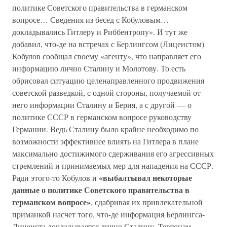
политике Советского правительства в германском
вопросе… Сведения из бесед с Кобуловым…
докладывались Гитлеру и Риббентропу». И тут же
добавил, что-де на встречах с Берлингсом (Лицеистом)
Кобулов сообщал своему «агенту», что направляет его
информацию лично Сталину и Молотову. То есть
обрисовал ситуацию целенаправленного продвижения
советской разведкой, с одной стороны, получаемой от
него информации Сталину и Берия, а с другой — о
политике СССР в германском вопросе руководству
Германии. Ведь Сталину было крайне необходимо по
возможности эффективнее влиять на Гитлера в плане
максимально достижимого сдерживания его агрессивных
стремлений и принимаемых мер для нападения на СССР.
«выбалтывал некоторые
Ради этого-то Кобулов и
данные о политике Советского правительства в
германском вопросе»
, сдабривая их привлекательной
приманкой насчет того, что-де информация Берлингса-
Лицеиста докладывается лично Сталину. Тевтонам