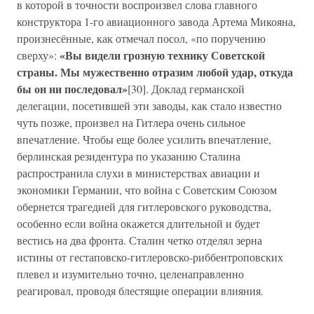
в которой в точности воспроизвел слова главного
конструктора 1-го авиационного завода Артема Микояна,
произнесённые, как отмечал посол, «по поручению
«Вы видели грозную технику Советской
сверху»:
страны. Мы мужественно отразим любой удар, откуда
бы он ни последовал»
[30]. Доклад германской
делегации, посетившей эти заводы, как стало известно
чуть позже, произвел на Гитлера очень сильное
впечатление. Чтобы еще более усилить впечатление,
берлинская резидентура по указанию Сталина
распространила слухи в министерствах авиации и
экономики Германии, что война с Советским Союзом
обернется трагедией для гитлеровского руководства,
особенно если война окажется длительной и будет
вестись на два фронта. Сталин четко отделял зерна
истины от гестаповско-гитлеровско-риббентроповских
плевел и изумительно точно, целенаправленно
реагировал, проводя блестящие операции влияния.