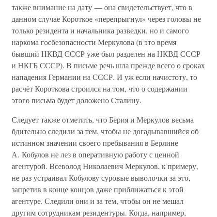
также внимание на дату — она свидетельствует, что в
данном случае Короткое «перепрыгнул» через головы не
только резидента и начальника разведки, но и самого
наркома госбезопасности Меркулова (в это время
бывший НКВД СССР уже был разделен на НКВД СССР
и НКГБ СССР). В письме речь шла прежде всего о сроках
нападения Германии на СССР. И уж если начистоту, то
расчёт Короткова строился на том, что о содержании
этого письма будет доложено Сталину.
Следует также отметить, что Берия и Меркулов весьма
бдительно следили за тем, чтобы не догадывавшийся об
истинном значении своего пребывания в Берлине
А. Кобулов не лез в оперативную работу с ценной
агентурой. Всеволод Николаевич Меркулов, к примеру,
не раз устраивал Кобулову суровые выволочки за это,
запретив в конце концов даже приближаться к этой
агентуре. Следили они и за тем, чтобы он не мешал
другим сотрудникам резидентуры. Когда, например,