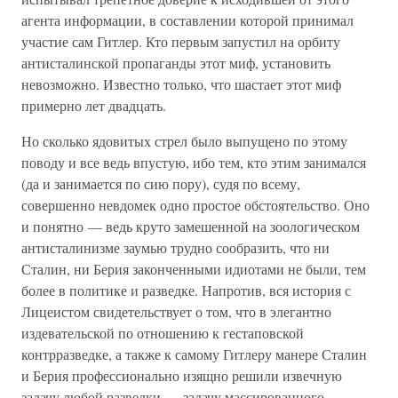
агента информации, в составлении которой принимал
участие сам Гитлер. Кто первым запустил на орбиту
антисталинской пропаганды этот миф, установить
невозможно. Известно только, что шастает этот миф
примерно лет двадцать.
Но сколько ядовитых стрел было выпущено по этому
поводу и все ведь впустую, ибо тем, кто этим занимался
(да и занимается по сию пору), судя по всему,
совершенно невдомек одно простое обстоятельство. Оно
и понятно — ведь круто замешенной на зоологическом
антисталинизме заумью трудно сообразить, что ни
Сталин, ни Берия законченными идиотами не были, тем
более в политике и разведке. Напротив, вся история с
Лицеистом свидетельствует о том, что в элегантно
издевательской по отношению к гестаповской
контрразведке, а также к самому Гитлеру манере Сталин
и Берия профессионально изящно решили извечную
задачу любой разведки — задачу массированного