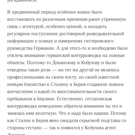
В предвоенный период особенно важно было
восстановить по различным причинам ранее утраченную
связь с агентурой, особенно ценной, и наладить
регулярное поступление достоверной разведывательной
информации о планах и намерениях гитлеровского
руководства Германии. А для этого-то и необходимо было
отвлечь внимание германской контрразведки на ложные
объекты. Поэтому-то Деканозову и Кобулову и были
отведены такие роли — ни тот ни другой не являлись
профессионалами на своем посту, но своей известной
немцам близостью к Сталину и Берия создавали ложное
впечатление о какой-то многозначительности своего
пребывания в Берлине. Естественно, гестаповская
контрразведка немедленно обратила внимание на это и
занялась ими вплотную. Что и надо было нашим. Потому
как Сталин и Берия явно ожидали серьезной подставы со
стороны гестапо — так и появился у Кобулова агент
Лицеист.