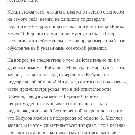
Кстати, из-за того, что агент рванул в гестапо с доносом
на самого себя, немцы не слишком-то доверяли
берлинскому корреспонденту латвийской газеты «Брива
Земе» О. Берлингсу, числившемуся у них как Петер,
расценивая это обстоятельство как преднамеренный шаг,
обусловленный указаниями советской разведки.
На вопрос же следователя о том, действительно ли им
удалось обмануть Кобулова, Мюллер, не моргнув глазом,
заявил, что-де он «твердо уверен, что Кобулов не
подозревал об обмане»! И тут же, сам того не подозревая,
четко проиллюстрировал, что в действительности
Кобулов, следуя указаниям Берия и Сталина,
непринужденно обманывал гитлеровцев! Так, в
подтверждение своей беспочвенной уверенности в том,
что Кобулов якобы не подозревал об обмане, 3. Мюллер
заявил: «Об этом свидетельствует тот факт, что в беседах
с Берлингсом он выбалтывал ему некоторые данные о