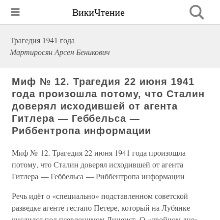
ВикиЧтение
Трагедия 1941 года
Мартиросян Арсен Беникович
Миф № 12. Трагедия 22 июня 1941
года произошла потому, что Сталин
доверял исходившей от агента
Гитлера — Геббельса —
Риббентропа информации
Миф № 12. Трагедия 22 июня 1941 года произошла
потому, что Сталин доверял исходившей от агента
Гитлера — Геббельса — Риббентропа информации
Речь идёт о «специально» подставленном советской
разведке агенте гестапо Петере, который на Лубянке
числился под псевдонимом Лицеист. О «двойном дне»