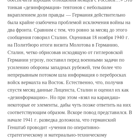
тонкая «дезинформация» тевтонов с небольшим
вкраплением доли правды — Германия действительно
была крайне озабочена проблемой исключения войны на
два фронта. Сравним с тем, что ровно за месяц до этого
сообщения говорил Сталин. Оценивая 18 ноября 1940 г.
на Политбюро итоги визита Молотова в Германию,
Сталин, четко обрисовав исходящую от гитлеровской
Германии угрозу, поставил перед военными задачи по
усилению обороны западных рубежей, тем более что
непрерывным потоком шла информация о перебросках
войск вермахта на Восток. Естественно, что, получив
спустя месяц данные Лицеиста, Сталин и оценил их как
«дезинформацию». Но при этом «взял на карандаш»
некоторые ее элементы, дабы чуть позже ответить на них
соответствующим образом. Вскоре повод представился. В
начале 1941 г. разведка доложила, что германский
Генштаб проводит «учения по оперативно-
стратегическому и материально-техническому