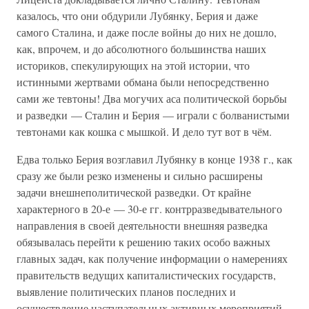
казалось, что они обдурили Лубянку, Берия и даже
самого Сталина, и даже после войны до них не дошло,
как, впрочем, и до абсолютного большинства наших
историков, спекулирующих на этой истории, что
истинными жертвами обмана были непосредственно
сами же тевтоны! Два могучих аса политической борьбы
и разведки — Сталин и Берия — играли с болванистыми
тевтонами как кошка с мышкой. И дело тут вот в чём.
Едва только Берия возглавил Лубянку в конце 1938 г., как
сразу же были резко изменены и сильно расширены
задачи внешнеполитической разведки. От крайне
характерного в 20-е — 30-е гг. контрразведывательного
направления в своей деятельности внешняя разведка
обязывалась перейти к решению таких особо важных
главных задач, как получение информации о намерениях
правительств ведущих капиталистических государств,
выявление политических планов последних и
осуществление наступательных активных мероприятий.