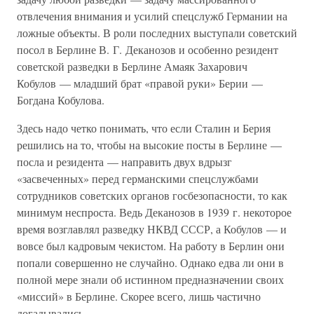
отвлечения внимания и усилий спецслужб Германии на
ложные объекты. В роли последних выступали советский
посол в Берлине В. Г. Деканозов и особенно резидент
советской разведки в Берлине Амаяк Захарович
Кобулов — младший брат «правой руки» Берии —
Богдана Кобулова.
Здесь надо четко понимать, что если Сталин и Берия
решились на то, чтобы на высокие посты в Берлине —
посла и резидента — направить двух вдрызг
«засвеченных» перед германскими спецслужбами
сотрудников советских органов госбезопасности, то как
минимум неспроста. Ведь Деканозов в 1939 г. некоторое
время возглавлял разведку НКВД СССР, а Кобулов — и
вовсе был кадровым чекистом. На работу в Берлин они
попали совершенно не случайно. Однако едва ли они в
полной мере знали об истинном предназначении своих
«миссий» в Берлине. Скорее всего, лишь частично
догадывались.