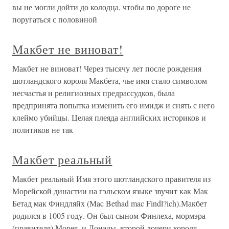
вы не могли дойти до колодца, чтобы по дороге не
поругаться с половиной
Макбет не виноват!
Макбет не виноват! Через тысячу лет после рождения
шотландского короля Макбета, чье имя стало символом
несчастья и религиозных предрассудков, была
предпринята попытка изменить его имидж и снять с него
клеймо убийцы. Целая плеяда английских историков и
политиков не так
Макбет реальный
Макбет реальный Имя этого шотландского правителя из
Морейской династии на гэльском языке звучит как Мак
Бетад мак Финдляйх (Mac Bethad mac Findl?ich).Макбет
родился в 1005 году. Он был сыном Финлеха, мормэра
(правителя) Морея, и Донады, второй дочери короля