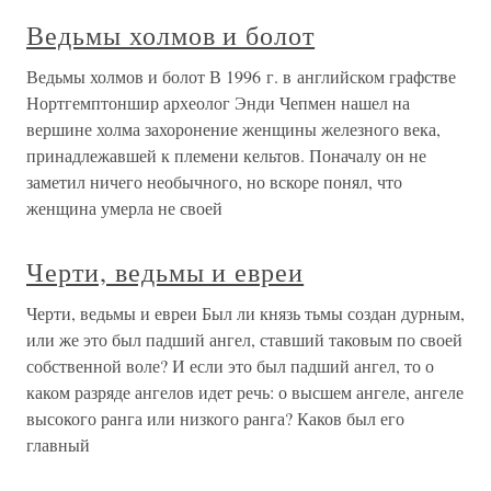
Ведьмы холмов и болот
Ведьмы холмов и болот В 1996 г. в английском графстве
Нортгемптоншир археолог Энди Чепмен нашел на
вершине холма захоронение женщины железного века,
принадлежавшей к племени кельтов. Поначалу он не
заметил ничего необычного, но вскоре понял, что
женщина умерла не своей
Черти, ведьмы и евреи
Черти, ведьмы и евреи Был ли князь тьмы создан дурным,
или же это был падший ангел, ставший таковым по своей
собственной воле? И если это был падший ангел, то о
каком разряде ангелов идет речь: о высшем ангеле, ангеле
высокого ранга или низкого ранга? Каков был его
главный