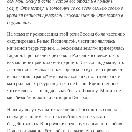
дом мой, жену и детей, готов все отдать в пользу и
услугу Отечеству, и готов лучше со всею семьею своею в
крайней бедности умереть, нежели видеть Отечество в
поругании
».
На момент произнесения этой речи Россия была частично
оккупирована Речью Посполитой, частично являлась
ничейной территорией. К бесхозным землям примерялась
Европа. Прошло четыре года, и Россия восстановилась
как мощное православное царство. Кто мог подумать, что
деятельность мелкого нижегородского купчика приведет
к спасению страны? Никаких людских, политических и
материальных ресурсов у него не было. Единственное,
что имелось — неподдельная боль за Родину. Минин не
мог бездействовать, и сотворил Бог чудо.
Нашему делу нужны те, кто любит Россию так сильно, а
ситуацию понимает столь глубоко, что не может
бездействовать. В первую очередь нужна именно любовь.
Голое понимание, без любви, не вызовет горячего