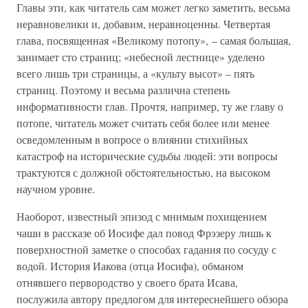
Главы эти, как читатель сам может легко заметить, весьма
неравновелики и, добавим, неравноценны. Четвертая
глава, посвященная «Великому потопу», – самая большая,
занимает сто страниц; «небесной лестнице» уделено
всего лишь три страницы, а «культу высот» – пять
страниц. Поэтому и весьма различна степень
информативности глав. Прочтя, например, ту же главу о
потопе, читатель может считать себя более или менее
осведомленным в вопросе о влиянии стихийных
катастроф на исторические судьбы людей: эти вопросы
трактуются с должной обстоятельностью, на высоком
научном уровне.
Наоборот, известный эпизод с мнимым похищением
чаши в рассказе об Иосифе дал повод Фрэзеру лишь к
поверхностной заметке о способах гадания по сосуду с
водой. История Иакова (отца Иосифа), обманом
отнявшего первородство у своего брата Исава,
послужила автору предлогом для интереснейшего обзора