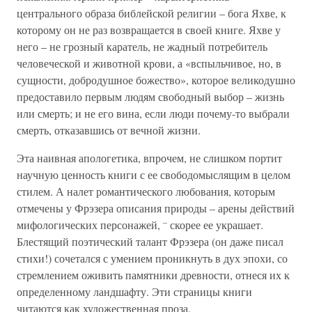
центрального образа библейской религии – бога Яхве, к
которому он не раз возвращается в своей книге. Яхве у
него – не грозный каратель, не жадный потребитель
человеческой и животной крови, а «вспыльчивое, но, в
сущности, добродушное божество», которое великодушно
предоставило первым людям свободный выбор – жизнь
или смерть; и не его вина, если люди почему-то выбрали
смерть, отказавшись от вечной жизни.
Эта наивная апологетика, впрочем, не слишком портит
научную ценность книги с ее свободомыслящим в целом
стилем. А налет романтического любования, которым
отмечены у Фрэзера описания природы – арены действий
–
мифологических персонажей,
скорее ее украшает.
Блестящий поэтический талант Фрэзера (он даже писал
стихи!) сочетался с умением проникнуть в дух эпохи, со
стремлением оживить памятники древности, отнеся их к
определенному ландшафту. Эти страницы книги
читаются как художественная проза.