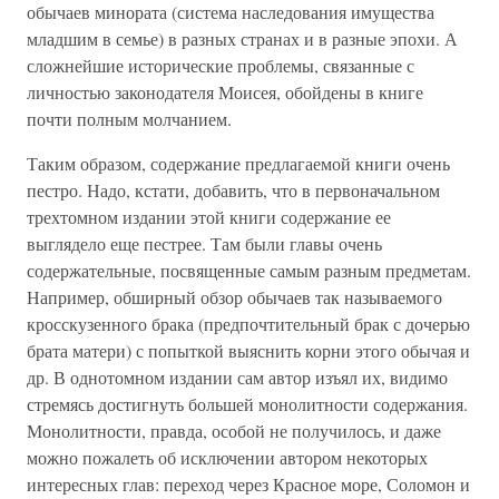
обычаев минората (система наследования имущества
младшим в семье) в разных странах и в разные эпохи. А
сложнейшие исторические проблемы, связанные с
личностью законодателя Моисея, обойдены в книге
почти полным молчанием.
Таким образом, содержание предлагаемой книги очень
пестро. Надо, кстати, добавить, что в первоначальном
трехтомном издании этой книги содержание ее
выглядело еще пестрее. Там были главы очень
содержательные, посвященные самым разным предметам.
Например, обширный обзор обычаев так называемого
кросскузенного брака (предпочтительный брак с дочерью
брата матери) с попыткой выяснить корни этого обычая и
др. В однотомном издании сам автор изъял их, видимо
стремясь достигнуть большей монолитности содержания.
Монолитности, правда, особой не получилось, и даже
можно пожалеть об исключении автором некоторых
интересных глав: переход через Красное море, Соломон и