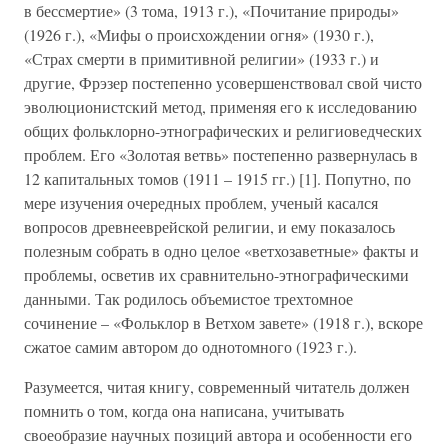
в бессмертие» (3 тома, 1913 г.), «Почитание природы»
(1926 г.), «Мифы о происхождении огня» (1930 г.),
«Страх смерти в примитивной религии» (1933 г.) и
другие, Фрэзер постепенно усовершенствовал свой чисто
эволюционистский метод, применяя его к исследованию
общих фольклорно-этнографических и религиоведческих
проблем. Его «Золотая ветвь» постепенно развернулась в
12 капитальных томов (1911 – 1915 гг.) [1]. Попутно, по
мере изучения очередных проблем, ученый касался
вопросов древнееврейской религии, и ему показалось
полезным собрать в одно целое «ветхозаветные» факты и
проблемы, осветив их сравнительно-этнографическими
данными. Так родилось объемистое трехтомное
сочинение – «Фольклор в Ветхом завете» (1918 г.), вскоре
сжатое самим автором до однотомного (1923 г.).
Разумеется, читая книгу, современный читатель должен
помнить о том, когда она написана, учитывать
своеобразие научных позиций автора и особенности его