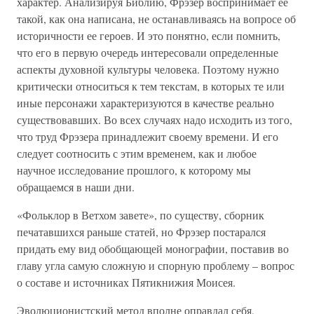
характер. Анализируя Библию, Фрэзер воспринимает ее
такой, как она написана, не останавливаясь на вопросе об
историчности ее героев. И это понятно, если помнить,
что его в первую очередь интересовали определенные
аспекты духовной культуры человека. Поэтому нужно
критически относиться к тем текстам, в которых те или
иные персонажи характеризуются в качестве реально
существовавших. Во всех случаях надо исходить из того,
что труд Фрэзера принадлежит своему времени. И его
следует соотносить с этим временем, как и любое
научное исследование прошлого, к которому мы
обращаемся в наши дни.
«Фольклор в Ветхом завете», по существу, сборник
печатавшихся раньше статей, но Фрэзер постарался
придать ему вид обобщающей монографии, поставив во
главу угла самую сложную и спорную проблему – вопрос
о составе и источниках Пятикнижия Моисея.
Эволюционистский метод вполне оправдал себя,