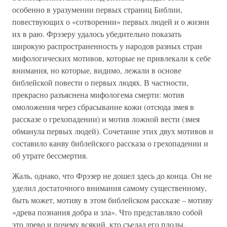
особенно в уразумении первых страниц Библии,
повествующих о «сотворении» первых людей и о жизни
их в раю. Фрэзеру удалось убедительно показать
широкую распространенность у народов разных стран
мифологических мотивов, которые не привлекали к себе
внимания, но которые, видимо, лежали в основе
библейской повести о первых людях. В частности,
прекрасно разъяснена мифологема смерти: мотив
омоложения через сбрасывание кожи (отсюда змея в
рассказе о грехопадении) и мотив ложной вести (змея
обманула первых людей). Сочетание этих двух мотивов и
составило канву библейского рассказа о грехопадении и
об утрате бессмертия.
Жаль, однако, что Фрэзер не дошел здесь до конца. Он не
уделил достаточного внимания самому существенному,
быть может, мотиву в этом библейском рассказе – мотиву
«древа познания добра и зла». Что представляло собой
это древо и почему всякий, кто съедал его плоды,