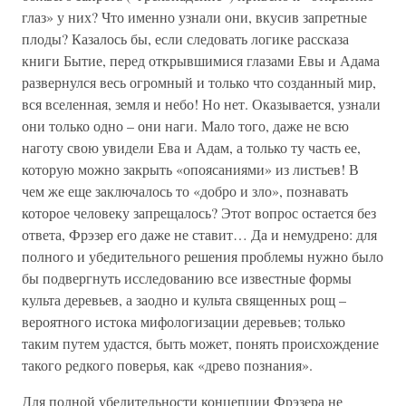
глаз» у них? Что именно узнали они, вкусив запретные
плоды? Казалось бы, если следовать логике рассказа
книги Бытие, перед открывшимися глазами Евы и Адама
развернулся весь огромный и только что созданный мир,
вся вселенная, земля и небо! Но нет. Оказывается, узнали
они только одно – они наги. Мало того, даже не всю
наготу свою увидели Ева и Адам, а только ту часть ее,
которую можно закрыть «опоясаниями» из листьев! В
чем же еще заключалось то «добро и зло», познавать
которое человеку запрещалось? Этот вопрос остается без
ответа, Фрэзер его даже не ставит… Да и немудрено: для
полного и убедительного решения проблемы нужно было
бы подвергнуть исследованию все известные формы
культа деревьев, а заодно и культа священных рощ –
вероятного истока мифологизации деревьев; только
таким путем удастся, быть может, понять происхождение
такого редкого поверья, как «древо познания».
Для полной убедительности концепции Фрэзера не