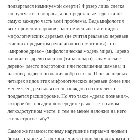
подвергался неминуемой смерти? Фрэзер лишь слегка
коснулся этого вопроса, а он представляет едва ли не
самую важную часть всей проблемы. Ведь мифология
всех времен и народов знает не меньше пяти видов
мифологических деревьев (не считая реальных деревьев,
ставших предметом религиозного почитания): это
«мировое древо» (мифологическая модель мира), «древо
жизни» и «древо смерти» (типа анчара), «шаманское
дерево» (место подготовки или посвящения шамана) и,
наконец, «древо познания добра и зла». Генезис первых
четырех видов этих мифологических деревьев более или
менее ясен, реальная основа каждого из них легко
поддается расшифровке. Но что такое «древо познания»,
которое бог посадил «посередине рая», т. е. в самом
легкодоступном месте, и тем не менее наложил на него
столь строгое табу?
Самое же главное: почему нарушение первыми людьми
божьего запрета («грехопадение») привело к «открытию