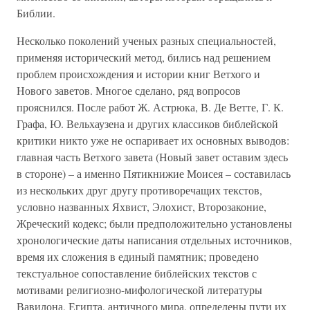
Библии.
Несколько поколений ученых разных специальностей,
применяя исторический метод, бились над решением
проблем происхождения и истории книг Ветхого и
Нового заветов. Многое сделано, ряд вопросов
прояснился. После работ Ж. Астрюка, В. Де Ветте, Г. К.
Графа, Ю. Вельхаузена и других классиков библейской
критики никто уже не оспаривает их основных выводов:
главная часть Ветхого завета (Новый завет оставим здесь
в стороне) – а именно Пятикнижие Моисея – составилась
из нескольких друг другу противоречащих текстов,
условно названных Яхвист, Элохист, Второзаконие,
Жреческий кодекс; были предположительно установлены
хронологические даты написания отдельных источников,
время их сложения в единый памятник; проведено
текстуальное сопоставление библейских текстов с
мотивами религиозно-мифологической литературы
Вавилона, Египта, античного мира, определены пути их