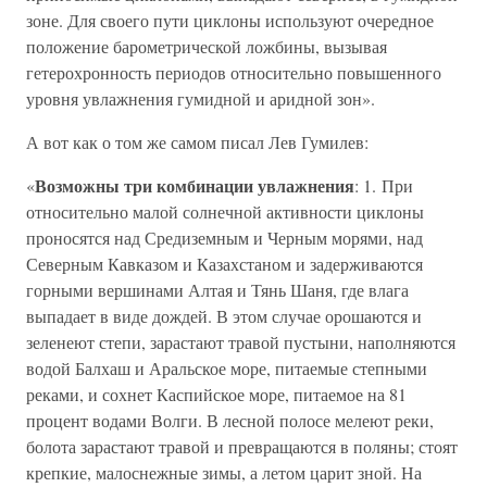
зоне. Для своего пути циклоны используют очередное
положение барометрической ложбины, вызывая
гетерохронность периодов относительно повышенного
уровня увлажнения гумидной и аридной зон».
А вот как о том же самом писал Лев Гумилев:
Возможны три комбинации увлажнения
«
: 1. При
относительно малой солнечной активности циклоны
проносятся над Средиземным и Черным морями, над
Северным Кавказом и Казахстаном и задерживаются
горными вершинами Алтая и Тянь Шаня, где влага
выпадает в виде дождей. В этом случае орошаются и
зеленеют степи, зарастают травой пустыни, наполняются
водой Балхаш и Аральское море, питаемые степными
реками, и сохнет Каспийское море, питаемое на 81
процент водами Волги. В лесной полосе мелеют реки,
болота зарастают травой и превращаются в поляны; стоят
крепкие, малоснежные зимы, а летом царит зной. На