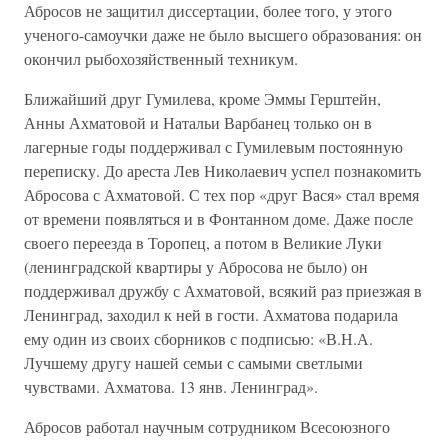
Абросов не защитил диссертации, более того, у этого
ученого-самоучки даже не было высшего образования: он
окончил рыбохозяйственный техникум.
Ближайший друг Гумилева, кроме Эммы Герштейн,
Анны Ахматовой и Натальи Варбанец только он в
лагерные годы поддерживал с Гумилевым постоянную
переписку. До ареста Лев Николаевич успел познакомить
Абросова с Ахматовой. С тех пор «друг Вася» стал время
от времени появляться и в Фонтанном доме. Даже после
своего переезда в Торопец, а потом в Великие Луки
(ленинградской квартиры у Абросова не было) он
поддерживал дружбу с Ахматовой, всякий раз приезжая в
Ленинград, заходил к ней в гости. Ахматова подарила
ему один из своих сборников с подписью: «В.Н.А.
Лучшему другу нашей семьи с самыми светлыми
чувствами. Ахматова. 13 янв. Ленинград».
Абросов работал научным сотрудником Всесоюзного