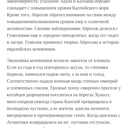
закономерность: усыхание Арала и Балхаша нередко
совпадает с повышением уровня Каспийского моря.
Кроме того, Абросов обратил внимание на связь между
повышением/понижением уровня озер и солнечной
активностью. Своими наблюдениями Абросов делился с
Гумилевым еще в середине пятидесятых, когда тот сидел
в лагере. Гумилев применил теорию Абросова к истории
евразийских кочевников.
Экономика кочевников всецело зависела от климата.
Если из года в год повторялись засухи, то степняки
беднели, начинался падеж скота, а за ним и голод.
Соответственно падала военная мощь степных империй
и племенных союзов. Грозные хунну смиренно просили у
китайцев разрешения поселиться на берегах Хуанхэ,
многолюдная некогда страна Кангюй превращалась в
безлюдную пустыню, а ее жители, канглы-печенеги,
мигрировали в причерноморские степи. Когда циклоны с
Атлантики возвращались на юг, пустыни отступали,