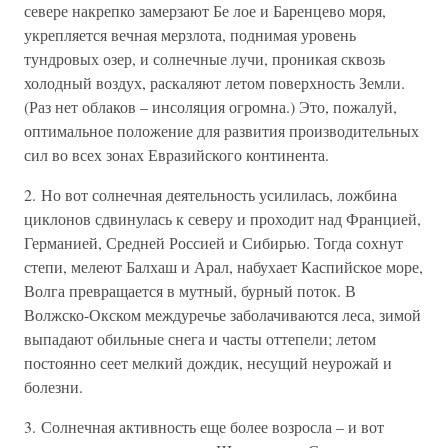
севере накрепко замерзают Бе лое и Баренцево моря,
укрепляется вечная мерзлота, поднимая уровень
тундровых озер, и солнечные лучи, проникая сквозь
холодный воздух, раскаляют летом поверхность Земли.
(Раз нет облаков – инсоляция огромна.) Это, пожалуй,
оптимальное положение для развития производительных
сил во всех зонах Евразийского континента.
2. Но вот солнечная деятельность усилилась, ложбина
циклонов сдвинулась к северу и проходит над Францией,
Германией, Средней Россией и Сибирью. Тогда сохнут
степи, мелеют Балхаш и Арал, набухает Каспийское море,
Волга превращается в мутный, бурный поток. В
Волжско-Окском междуречье заболачиваются леса, зимой
выпадают обильные снега и часты оттепели; летом
постоянно сеет мелкий дождик, несущий неурожай и
болезни.
3. Солнечная активность еще более возросла – и вот