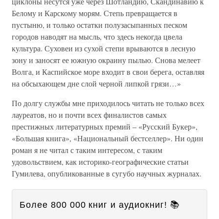
циклоны несутся уже через Шотландию, Скандинавию к
Белому и Карскому морям. Степь превращается в
пустыню, и только остатки полузасыпанных песком
городов наводят на мысль, что здесь некогда цвела
культура. Суховеи из сухой степи врываются в лесную
зону и заносят ее южную окраину пылью. Снова мелеет
Волга, и Каспийское море входит в свои берега, оставляя
на обсыхающем дне слой черной липкой грязи…»
По долгу службы мне приходилось читать не только всех
лауреатов, но и почти всех финалистов самых
престижных литературных премий – «Русский Букер»,
«Большая книга», «Национальный бестселлер». Ни один
роман я не читал с таким интересом, с таким
удовольствием, как историко-географические статьи
Гумилева, опубликованные в сугубо научных журналах.
Более 800 000 книг и аудиокниг! 📚