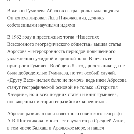
В жизни Гумилева Абросов сыграл роль выдающуюся.
Он консультировал Льва Николаевича, делился
собственными научными идеями.
В 1962 году в престижных тогда «Известиях
Всесоюзного географического общества» вышла статья
Абросова «Гетерохронность периодов повышенного
увлажнения гумидной и аридной зон». В печать ее
пристроил Гумилев. Вообщето благодарность никогда не
была добродетелью Гумилева, но тут особый случай.
«Другу Васе» нельзя было не помочь, ведь идеи Абросова
станут географической основой не только «Открытия
Хазарии», но и всех поздних статей и книг Гумилева,
посвященных истории евразийских кочевников.
Абросов развивал идеи известного советского географа
А.В.Шнитникова, много лет изучал озера Средней Азии,
в том числе Балхаш и Аральское море, и нашел