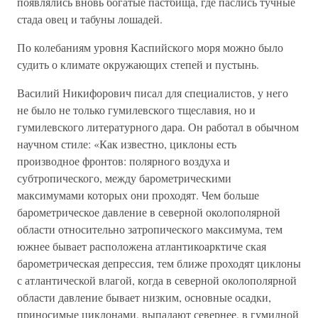
появлялись вновь богатые пастбища, где паслись тучные
стада овец и табуны лошадей.
По колебаниям уровня Каспийского моря можно было
судить о климате окружающих степей и пустынь.
Василий Никифорович писал для специалистов, у него
не было не только гумилевского тщеславия, но и
гумилевского литературного дара. Он работал в обычном
научном стиле: «Как известно, циклоны есть
производное фронтов: полярного воздуха и
субтропического, между барометрическими
максимумами которых они проходят. Чем больше
барометрическое давление в северной околополярной
области относительно затропического максимума, тем
южнее бывает расположена атлантикоарктиче ская
барометрическая депрессия, тем ближе проходят циклоны
с атлантической влагой, когда в северной околополярной
области давление бывает низким, основные осадки,
приносимые циклонами, выпадают севернее, в гумидной