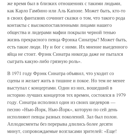
же время был в близких отношениях с такими людьми,
как Карло Гамбино или Аль Капоне. Может быть, кто-то
в своих фантазиях сочинит сказки о том, что такого рода
контакты с высокопоставленными лицами нашего
общества и лидерами мафии покрыли черной тенью
жизнь прекрасного певца Фрэнка Синатры? Может быть,
есть такие люди. Ну и бог с ними. Их мнение выеденного
яйца не стоит. Фрэнк Синатра никогда даже не пытался
сыграть какую-либо грязную роль».
В 1971 году Фрэнк Синатра объявил, что уходит со
сцены и желает жить в тишине и покое. Но тем не менее
выступал с концертами. Один из них, вошедший в
историю лучших концертов тех времен, состоялся в 1979
году. Синатра исполнил один из своих шедевров —
песню «Нью-Йорк, Нью-Йорк», которую по сей день
исполняют певцы разных поколений. Зал был полон.
Аплодисменты без перерыва длились более десяти
минут, сопровождаемые возгласами зрителей: «Еще!