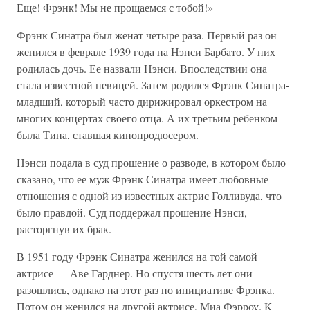
Еще! Фрэнк! Мы не прощаемся с тобой!»
Фрэнк Синатра был женат четыре раза. Первый раз он
женился в феврале 1939 года на Нэнси Барбато. У них
родилась дочь. Ее назвали Нэнси. Впоследствии она
стала известной певицей. Затем родился Фрэнк Синатра-
младший, который часто дирижировал оркестром на
многих концертах своего отца. А их третьим ребенком
была Тина, ставшая кинопродюсером.
Нэнси подала в суд прошение о разводе, в котором было
сказано, что ее муж Фрэнк Синатра имеет любовные
отношения с одной из известных актрис Голливуда, что
было правдой. Суд поддержал прошение Нэнси,
расторгнув их брак.
В 1951 году Фрэнк Синатра женился на той самой
актрисе — Аве Гарднер. Но спустя шесть лет они
разошлись, однако на этот раз по инициативе Фрэнка.
Потом он женился на другой актрисе, Миа Фэрроу. К