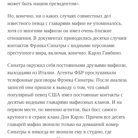
может быть нашим президентом».
Но, конечно, ни о каких случаях совместных дел
известного певца с главарями мафии не упоминалось,
хотя со многими мафиози он имел очень близкие
отношения. В документах приводились десятки случаев
контактов Фрэнка Синатры с видными персонами
преступного мира, включая, конечно, Карло Гамбино.
Синатра окружил себя постоянными друзьями-мафиози,
выходцами из Италии. Агенты ФБР прослушивали
телефонные разговоры Фрэнка Синатры. После анализа
записей они пришли к выводу о том, что самый
популярный певец США имел постоянные контакты с
десятью видными главарями мафиозных кланов. И на
первом месте, по мнению агентов, был босс самого
крупного в стране клана Дон Карло. Причем все десять
главарей мафии звонили только на домашний номер
Синатры и никогда не звонили ему в студию, где