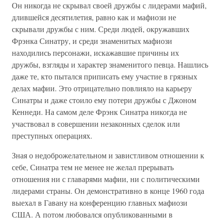
Он никогда не скрывал своей дружбы с лидерами мафий,
длившейся десятилетия, равно как и мафиози не
скрывали дружбы с ним. Среди людей, окружавших
Фрэнка Синатру, и среди знаменитых мафиози
находились персонажи, искажавшие причины их
дружбы, взгляды и характер знаменитого певца. Нашлись
даже те, кто пытался приписать ему участие в грязных
делах мафии. Это отрицательно повлияло на карьеру
Синатры и даже стоило ему потери дружбы с Джоном
Кеннеди. На самом деле Фрэнк Синатра никогда не
участвовал в совершении незаконных сделок или
преступных операциях.
Зная о недоброжелательном и завистливом отношении к
себе, Синатра тем не менее не желал прерывать
отношения ни с главарями мафии, ни с политическими
лидерами страны. Он демонстративно в конце 1960 года
выехал в Гавану на конференцию главных мафиози
США. А потом любовался опубликованными в