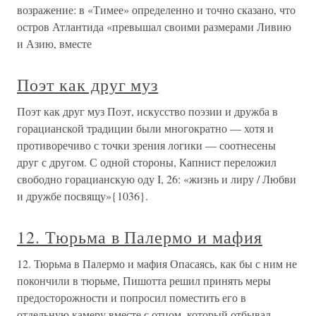
возражение: в «Тимее» определенно и точно сказано, что
остров Атлантида «превышал своими размерами Ливию
и Азию, вместе
Поэт как друг муз
Поэт как друг муз Поэт, искусство поэзии и дружба в
горацианской традиции были многократно — хотя и
противоречиво с точки зрения логики — соотнесены
друг с другом. С одной стороны, Капнист переложил
свободно горацианскую оду I, 26: «жизнь и лиру / Любви
и дружбе посвящу»{1036}.
12. Тюрьма в Палермо и мафия
12. Тюрьма в Палермо и мафия Опасаясь, как бы с ним не
покончили в тюрьме, Пишотта решил принять меры
предосторожности и попросил поместить его в
отдельную камеру вместе с отцом, который отбывал