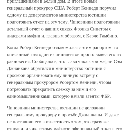
приглашениями в Белый дом. В итоге новый
генеральный прокурор США Роберт Кеннеди поручил
одному из департаментов министерства юстиции
подготовить отчет на эту тему. Чиновники подготовили
детальный отчет о давних связях Фрэнка Синатры с
лидерами мафии и, главным образом, с Карло Гамбино.
Когда Роберт Кеннеди ознакомился с этим рапортом, то
описанный там один из инцидентов просто вывел его из
равновесия. Сообщалось, что глава чикагской мафии Сэм
Джианкана обратился в министерство юстиции с
просьбой организовать ему личную встречу с
генеральным прокурором Робертом Кеннеди, чтобы
потребовать прекратить слежку за ним и его
единомышленниками, которую начали агенты ФБР.
Чиновники министерства юстиции не доложили
генеральному прокурору о просьбе Джианканы. И даже
не поставили его в известность о том, что сразу же
отправили чикагскому мафиози официальный отказ в его