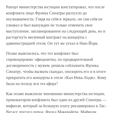
Рапорт министерства юстиции констатировал, что после
конфликта лицо Фрэнка Синатры распухло до
неузнаваемости. Глядя на себя в зеркало, он сам себя не
узнавал и был вынужден не только отменить свое
выступление, запланированное на следующий день, но и
расторгнуть месячный контракт на концерты с
администрацией отеля. Он тут же уехал в Нью-Йорк.
Позже выяснилось, что тот конфликт был
спровоцирован: официантка, по предварительной
договоренности с мужем, решила соблазнить Фрэнка
Синатру, чтобы вызвать скандал, опозорить его и в итоге
прекратить его концерты в отеле «Кал-Нева-Лодж». Кому
была на пользу вся эта афера?
Как позже выяснили чиновники министерства юстиции,
провокатором конфликта был один из друзей Синатры —
мафиози, который за большую плату рекламировал в Лас-
Вегасе другого певца, Филса Макквайера. Мафиози