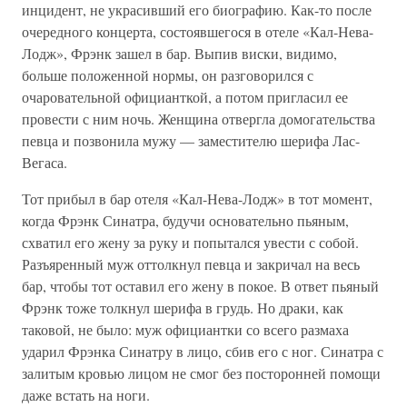
инцидент, не украсивший его биографию. Как-то после
очередного концерта, состоявшегося в отеле «Кал-Нева-
Лодж», Фрэнк зашел в бар. Выпив виски, видимо,
больше положенной нормы, он разговорился с
очаровательной официанткой, а потом пригласил ее
провести с ним ночь. Женщина отвергла домогательства
певца и позвонила мужу — заместителю шерифа Лас-
Вегаса.
Тот прибыл в бар отеля «Кал-Нева-Лодж» в тот момент,
когда Фрэнк Синатра, будучи основательно пьяным,
схватил его жену за руку и попытался увести с собой.
Разъяренный муж оттолкнул певца и закричал на весь
бар, чтобы тот оставил его жену в покое. В ответ пьяный
Фрэнк тоже толкнул шерифа в грудь. Но драки, как
таковой, не было: муж официантки со всего размаха
ударил Фрэнка Синатру в лицо, сбив его с ног. Синатра с
залитым кровью лицом не смог без посторонней помощи
даже встать на ноги.