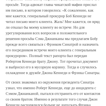
просьбе. Тогда адвокат главы чикагской мафии прислал
им письмо, в котором говорилось: «К сожалению, как
мне кажется, генеральный прокурор Боб Кеннеди не
читал письмо моего клиента. Жаль! Мне кажется, он вряд
ли отказал бы моему клиенту во встрече. Но для
урегулирования всех вопросов и положительного
решения просьбы Сэма Джианканы мы предлагаем Бобу
прежде всего связаться с Фрэнком Синатрой и назначить
его посредником встречи моего клиента с генеральным
прокурором». Полный текст рапорта был передан
Робертом Кеннеди брату Джону. Тот прочитал документ
и выбросил его в мусорную корзину. Тогда и случилось
охлаждение в дружбе Джона Кеннеди и Фрэнка Синатры.
От своих знакомых из окружения президента Синатра
узнал, что именно Роберт Кеннеди, еще до инцидента с
Сэмом Джианканой, пытался отстранить его от контактов
со своим братом. Именно в результате того случая Джон
Кеннеди распорядился больше не допускать Фрэнка