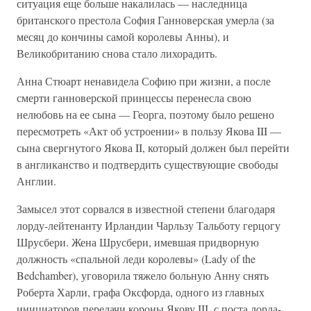
ситуация еще больше накалилась — наследница
британского престола София Ганноверская умерла (за
месяц до кончины самой королевы Анны), и
Великобританию снова стало лихорадить.
Анна Стюарт ненавидела Софию при жизни, а после
смерти ганноверской принцессы перенесла свою
нелюбовь на ее сына — Георга, поэтому было решено
пересмотреть «Акт об устроении» в пользу Якова III —
сына свергнутого Якова II, который должен был перейти
в англиканство и подтвердить существующие свободы
Англии.
Замысел этот сорвался в известной степени благодаря
лорду-лейтенанту Ирландии Чарльзу Тальботу герцогу
Шрусбери. Жена Шрусбери, имевшая придворную
должность «спальной леди королевы» (Lady of the
Bedchamber), уговорила тяжело больную Анну снять
Роберта Харли, графа Оксфорда, одного из главных
инициаторов передачи короны Якову III, с поста лорда-