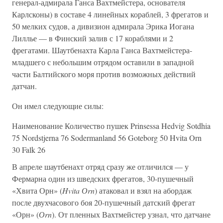
генерал-адмирала Ганса Вахтмейстера, основателя
Карлсконы) в составе 4 линейных кораблей, 3 фрегатов и
50 мелких судов, а дивизион адмирала Эрика Иогана
Лиллье — в Финский залив с 17 кораблями и 2
фрегатами. Шаутбенахта Карла Ганса Вахтмейстера-
младшего с небольшим отрядом оставили в западной
части Балтийского моря против возможных действий
датчан.
Он имел следующие силы:
Наименование Количество пушек Prinsessa Hedvig Sotdhia
75 Nordstjerna 76 Sodermanland 56 Goteborg 50 Hvita Orn
30 Falk 26
В апреле шаутбенахт отряд сразу же отличился — у
Фермарна один из шведских фрегатов, 30-пушечный
«Хвита Орн» (
Hvita Оrn
) атаковал и взял на абордаж
после двухчасового боя 20-пушечный датский фрегат
«Орн» (
Оrn
). От пленных Вахтмейстер узнал, что датчане