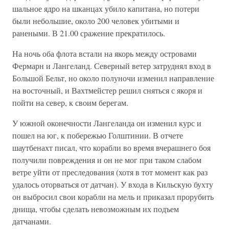
шальное ядро на шканцах убило капитана, но потери
были небольшие, около 200 человек убитыми и
ранеными. В 21.00 сражение прекратилось.
На ночь оба флота встали на якорь между островами
Фермарн и Лангеланд. Северный ветер затруднял вход в
Большой Бельт, но около полуночи изменил направление
на восточный, и Вахтмейстер решил сняться с якоря и
пойти на север, к своим берегам.
У южной оконечности Лангеланда он изменил курс и
пошел на юг, к побережью Голштинии. В отчете
шаутбенахт писал, что корабли во время вчерашнего боя
получили повреждения и он не мог при таком слабом
ветре уйти от преследования (хотя в тот момент как раз
удалось оторваться от датчан). У входа в Кильскую бухту
он выбросил свои корабли на мель и приказал прорубить
днища, чтобы сделать невозможным их подъем
датчанами.