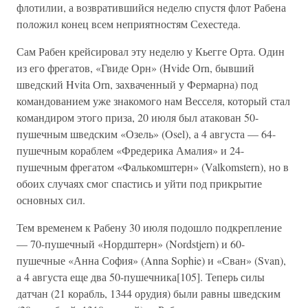
флотилии, а возвратившийся неделю спустя флот Рабена
положил конец всем неприятностям Сехестеда.
Сам Рабен крейсировал эту неделю у Кьегге Орта. Один
из его фрегатов, «Гвиде Орн» (Hvide Оrn, бывший
шведский Hvita Оrn, захваченный у Фермарна) под
командованием уже знакомого нам Весселя, который стал
командиром этого приза, 20 июля был атакован 50-
пушечным шведским «Озель» (Osel), а 4 августа — 64-
пушечным кораблем «Фредерика Амалия» и 24-
пушечным фрегатом «Фалькомштерн» (Valkomstern), но в
обоих случаях смог спастись и уйти под прикрытие
основных сил.
Тем временем к Рабену 30 июля подошло подкрепление
— 70-пушечный «Нордштерн» (Nordstjern) и 60-
пушечные «Анна София» (Anna Sophie) и «Сван» (Svan),
а 4 августа еще два 50-пушечника[105]. Теперь силы
датчан (21 корабль, 1344 орудия) были равны шведским