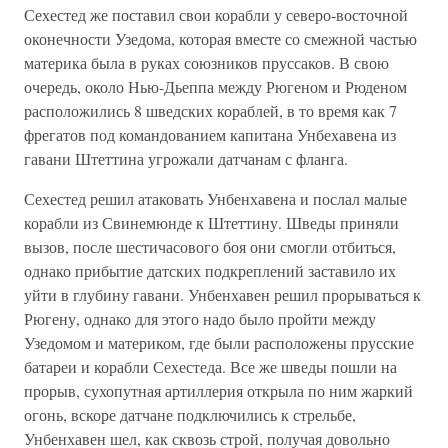
Сехестед же поставил свои корабли у северо-восточной
оконечности Узедома, которая вместе со смежной частью
материка была в руках союзников пруссаков. В свою
очередь, около Нью-Дьеппа между Рюгеном и Рюденом
расположились 8 шведских кораблей, в то время как 7
фрегатов под командованием капитана Унбехавена из
гавани Штеттина угрожали датчанам с фланга.
Сехестед решил атаковать Унбенхавена и послал малые
корабли из Свинемюнде к Штеттину. Шведы приняли
вызов, после шестичасового боя они смогли отбиться,
однако прибытие датских подкреплений заставило их
уйти в глубину гавани. Унбенхавен решил прорываться к
Рюгену, однако для этого надо было пройти между
Узедомом и материком, где были расположены прусские
батареи и корабли Сехестеда. Все же шведы пошли на
прорыв, сухопутная артиллерия открыла по ним жаркий
огонь, вскоре датчане подключились к стрельбе,
Унбенхавен шел, как сквозь строй, получая довольно