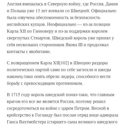
Англия вмешалась в Северную войну, где Россия, Дания
и Польша уже 13 лет воевали со Швецией. Официально
была озвучена обеспокоенность за безопасность
английских купцов. Неофициально — из-за позиции
Карла XII по Ганноверу и из-за поддержки королем
свергнутых Стюартов. Шведский король уже принял у
себя нескольких сторонников Якова III и продолжал
контакты с якобитами.
С возвращением Карла XII[102] в Швецию раздоры
политических партий сами по себе заглохли и шведы
наконец-таки опять обрели лидера, способного вести
борьбу с превосходящим противником.
В 1715 году король шведский понял-таки, что главным
врагом его все же является Россия, поэтому решил
сосредоточиться на войне с царем Петром. Весной в
крейсерство к Гогланду был послан отряд вице-адмирала
Ганса Вахтмейстера (старшего сына великого шведского