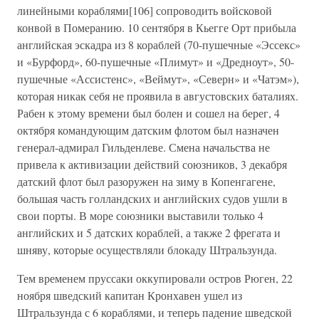
линейными кораблями[106] сопроводить войсковой
конвой в Померанию. 10 сентября в Кьегге Орт прибыла
английская эскадра из 8 кораблей (70-пушечные «Эссекс»
и «Бурфорд», 60-пушечные «Плимут» и «Дредноут», 50-
пушечные «Ассистенс», «Веймут», «Северн» и «Чатэм»),
которая никак себя не проявила в августовских баталиях.
Рабен к этому времени был болен и сошел на берег, 4
октября командующим датским флотом был назначен
генерал-адмирал Гильденлеве. Смена начальства не
привела к активизации действий союзников, 3 декабря
датский флот был разоружен на зиму в Копенгагене,
большая часть голландских и английских судов ушли в
свои порты. В море союзники выставили только 4
английских и 5 датских кораблей, а также 2 фрегата и
шняву, которые осуществляли блокаду Штральзунда.
Тем временем пруссаки оккупировали остров Рюген, 22
ноября шведский капитан Кронхавен ушел из
Штральзунда с 6 кораблями, и теперь падение шведской