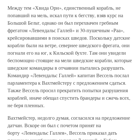
Между тем «Хвида Орн», единственный корабль, не
попавший на мель, искал пути к бегству, взяв курс на
Большой Бельт, однако он был перехвачен гребным
фрегатом «Левендальс Галлей» и 30-пушечным «Раа»,
крейсировавшими в поисках шведов. Поскольку датские
корабли были на ветре, севернее шведского фрегата, они
погнали его на юг, к Кильской бухте. Там они увидели
беспомощно стоящие на мели шведские корабли, которые
шведские командиры в отчаянии пытались разрушить.
Командир «Левендальс Галлей» капитан Вессель послал
парламентера к Вахтмейстеру с предложением сдаться.
Также Вессель просил прекратить попытки разрушения
кораблей, иначе обещал спустить брандеры и сжечь всех,
не беря пленных.
Вахтмейстер, недолго думая, согласился на предложение
датчан. Вскоре он был с почетом принят на
борту «Левендальс Галлея», Вессель приказал дать