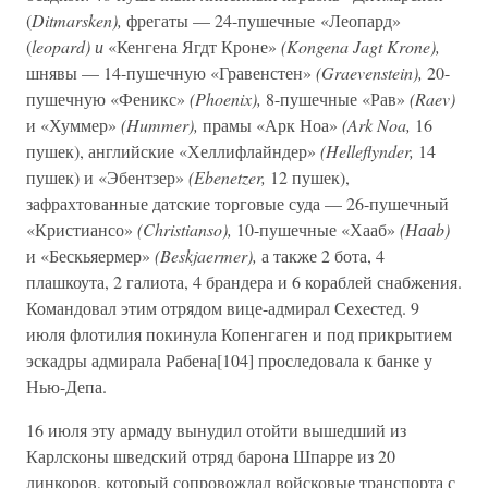
(
Ditmarsken),
фрегаты — 24-пушечные «Леопард»
(
leopard) и
«Кенгена Ягдт Кроне»
(Kongena Jagt Krone),
шнявы — 14-пушечную «Гравенстен»
(Graevenstein),
20-
пушечную «Феникс»
(Phoenix),
8-пушечные «Рав»
(Raev)
и «Хуммер»
(Hummer),
прамы «Арк Ноа»
(Ark Noa,
16
пушек), английские «Хеллифлайндер»
(Helleflynder,
14
пушек) и «Эбентзер»
(Ebenetzer,
12 пушек),
зафрахтованные датские торговые суда — 26-пушечный
«Кристиансо»
(Christianso),
10-пушечные «Хааб»
(Нааb)
и «Бескьяермер»
(Beskjaermer),
а также 2 бота, 4
плашкоута, 2 галиота, 4 брандера и 6 кораблей снабжения.
Командовал этим отрядом вице-адмирал Сехестед. 9
июля флотилия покинула Копенгаген и под прикрытием
эскадры адмирала Рабена[104] проследовала к банке у
Нью-Депа.
16 июля эту армаду вынудил отойти вышедший из
Карлсконы шведский отряд барона Шпарре из 20
линкоров, который сопровождал войсковые транспорта с