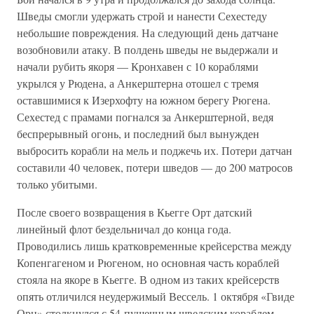
Шведы смогли удержать строй и нанести Сехестеду
небольшие повреждения. На следующий день датчане
возобновили атаку. В полдень шведы не выдержали и
начали рубить якоря — Кронхавен с 10 кораблями
укрылся у Рюдена, а Анкерштерна отошел с тремя
оставшимися к Изерхофту на южном берегу Рюгена.
Сехестед с прамами погнался за Анкерштерной, ведя
беспрерывный огонь, и последний был вынужден
выбросить корабли на мель и поджечь их. Потери датчан
составили 40 человек, потери шведов — до 200 матросов
только убитыми.
После своего возвращения в Кьегге Орт датский
линейный флот бездельничал до конца года.
Проводились лишь кратковременные крейсерства между
Копенгагеном и Рюгеном, но основная часть кораблей
стояла на якоре в Кьегге. В одном из таких крейсерств
опять отличился неудержимый Вессель. 1 октября «Гвиде
Орн» столкнулся с 54-пушечным шведским кораблем