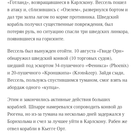
«Готланд», возвращавшиеся в Карлскону. Вессель пошел
в атаку и, сблизившись с «Озелем», развернулся бортом и
дал три залпа лагом по корме противника. Шведский
корабль получил существенные повреждения, был
потерян руль, но ситуацию спасли три шведских линкора,
появившиеся на горизонте.
Вессель был вынужден отойти. 10 августа «Гвиде Орн»
обнаружил шведский конвой (10 торговых судов),
шедший под эскортом 34-пушечного «Феникса» (Phoenix)
и 20-пушечного «Кроншкипа» (Kronskeep). Зайдя сзади,
Вессель, пользуясь спустившимся туманом, смог взять на
абордаж одного «купца».
Этим и закончились активные действия больших
кораблей. Шпарре намеревался сопроводить конвой до
Рюгена, но из-за тумана на несколько дней задержался у
Борнхольма и счел за лучшее уйти в Карлскону. Рабен же
отвел корабли в Кьегге Орт.