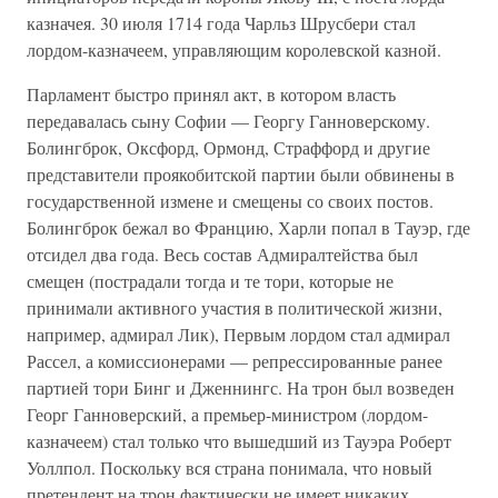
казначея. 30 июля 1714 года Чарльз Шрусбери стал
лордом-казначеем, управляющим королевской казной.
Парламент быстро принял акт, в котором власть
передавалась сыну Софии — Георгу Ганноверскому.
Болингброк, Оксфорд, Ормонд, Страффорд и другие
представители проякобитской партии были обвинены в
государственной измене и смещены со своих постов.
Болингброк бежал во Францию, Харли попал в Тауэр, где
отсидел два года. Весь состав Адмиралтейства был
смещен (пострадали тогда и те тори, которые не
принимали активного участия в политической жизни,
например, адмирал Лик), Первым лордом стал адмирал
Рассел, а комиссионерами — репрессированные ранее
партией тори Бинг и Дженнингс. На трон был возведен
Георг Ганноверский, а премьер-министром (лордом-
казначеем) стал только что вышедший из Тауэра Роберт
Уоллпол. Поскольку вся страна понимала, что новый
претендент на трон фактически не имеет никаких