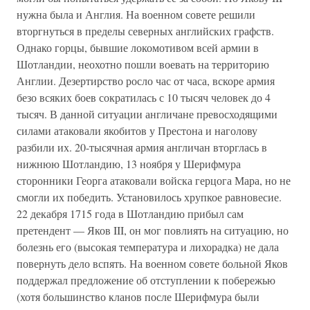
нужна была и Англия. На военном совете решили
вторгнуться в пределы северных английских графств.
Однако горцы, бывшие локомотивом всей армии в
Шотландии, неохотно пошли воевать на территорию
Англии. Дезертирство росло час от часа, вскоре армия
безо всяких боев сократилась с 10 тысяч человек до 4
тысяч. В данной ситуации англичане превосходящими
силами атаковали якобитов у Престона и наголову
разбили их. 20-тысячная армия англичан вторглась в
нижнюю Шотландию, 13 ноября у Шерифмура
сторонники Георга атаковали войска герцога Мара, но не
смогли их победить. Установилось хрупкое равновесие.
22 декабря 1715 года в Шотландию прибыл сам
претендент — Яков III, он мог повлиять на ситуацию, но
болезнь его (высокая температура и лихорадка) не дала
повернуть дело вспять. На военном совете больной Яков
поддержал предложение об отступлении к побережью
(хотя большинство кланов после Шерифмура были