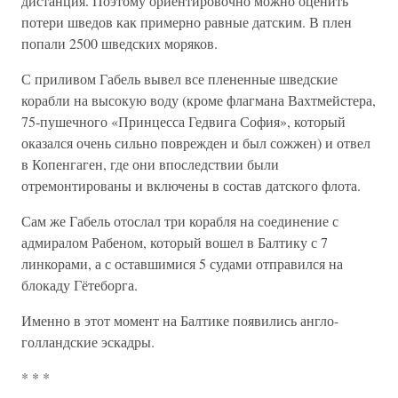
дистанция. Поэтому ориентировочно можно оценить
потери шведов как примерно равные датским. В плен
попали 2500 шведских моряков.
С приливом Габель вывел все плененные шведские
корабли на высокую воду (кроме флагмана Вахтмейстера,
75-пушечного «Принцесса Гедвига София», который
оказался очень сильно поврежден и был сожжен) и отвел
в Копенгаген, где они впоследствии были
отремонтированы и включены в состав датского флота.
Сам же Габель отослал три корабля на соединение с
адмиралом Рабеном, который вошел в Балтику с 7
линкорами, а с оставшимися 5 судами отправился на
блокаду Гётеборга.
Именно в этот момент на Балтике появились англо-
голландские эскадры.
* * *