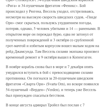
«Рига» и 34-пушечным фрегатом «Феникс». Бой
происходил у Рюгена, Вессель уходил, отстреливаясь,
несмотря на высокую скорость шведских судов, «Гвиде
Орн» смог скрыться, пользуясь ухудшением погоды,
потеряв, однако, 5 человек убитыми и 14 — ранеными. В
открытом море он переждал бурю, едва не затонул от
полученных повреждений и 3 октября со срубленной
грот-мачтой и избитым корпусом вошел малым ходом на
рейд Джамсунда. Там Вессель силами экипажа произвел
временный ремонт и 9 октября вышел в Копенгаген.
В ноябре корабль снова был в море и 7 декабря опять
умудрился вступить в бой с превосходящими силами
противника. Он погнался за 20-пушечным шведским
фрегатом «Сварта Орн» (Svarta Оrn), но вскоре появился
54-пушечный «Верден» (Verden), и теперь уже Вессель
был принужден спасаться бегством.
В конце августа адмирал Тройел был послан с 7