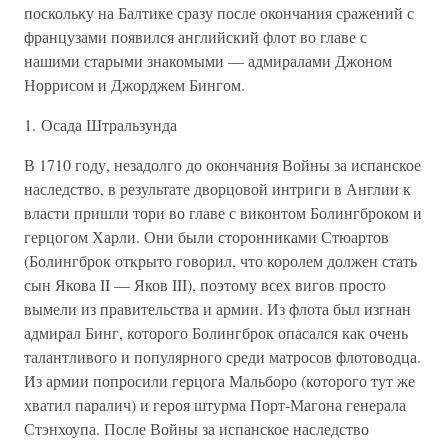
поскольку на Балтике сразу после окончания сражений с
французами появился английский флот во главе с
нашими старыми знакомыми — адмиралами Джоном
Норрисом и Джорджем Бингом.
1. Осада Штральзунда
В 1710 году, незадолго до окончания Войны за испанское
наследство, в результате дворцовой интриги в Англии к
власти пришли тори во главе с виконтом Болингброком и
герцогом Харли. Они были сторонниками Стюартов
(Болингброк открыто говорил, что королем должен стать
сын Якова II — Яков III), поэтому всех вигов просто
вымели из правительства и армии. Из флота был изгнан
адмирал Бинг, которого Болингброк опасался как очень
талантливого и популярного среди матросов флотоводца.
Из армии попросили герцога Мальборо (которого тут же
хватил паралич) и героя штурма Порт-Магона генерала
Стэнхоупа. После Войны за испанское наследство