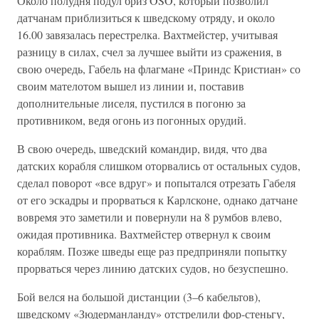
Около полудня подул бриз OSO, который позволил
датчанам приблизиться к шведскому отряду, и около
16.00 завязалась перестрелка. Вахтмейстер, учитывая
разницу в силах, счел за лучшее выйти из сражения, в
свою очередь, Габель на флагмане «Приндс Кристиан» со
своим мателотом вышел из линии и, поставив
дополнительные лиселя, пустился в погоню за
противником, ведя огонь из погонных орудий.
В свою очередь, шведский командир, видя, что два
датских корабля слишком оторвались от остальных судов,
сделал поворот «все вдруг» и попытался отрезать Габеля
от его эскадры и прорваться к Карлсконе, однако датчане
вовремя это заметили и повернули на 8 румбов влево,
ожидая противника. Вахтмейстер отвернул к своим
кораблям. Позже шведы еще раз предприняли попытку
прорваться через линию датских судов, но безуспешно.
Бой велся на большой дистанции (3–6 кабельтов),
шведскому «Зюдерманланду» отстрелили фор-стеньгу,