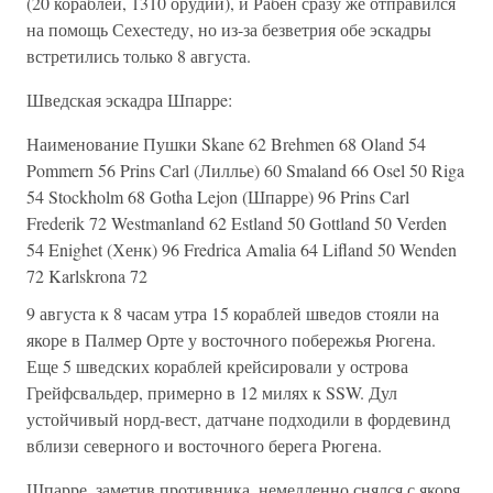
(20 кораблей, 1310 орудий), и Рабен сразу же отправился
на помощь Сехестеду, но из-за безветрия обе эскадры
встретились только 8 августа.
Шведская эскадра Шпaррe:
Наименование Пушки Skane 62 Brehmen 68 Oland 54
Pommern 56 Prins Carl (Лиллье) 60 Smaland 66 Osel 50 Riga
54 Stockholm 68 Gotha Lejon (Шпарре) 96 Prins Carl
Frederik 72 Westmanland 62 Estland 50 Gottland 50 Verden
54 Enighet (Хенк) 96 Fredrica Amalia 64 Lifland 50 Wenden
72 Karlskrona 72
9 августа к 8 часам утра 15 кораблей шведов стояли на
якоре в Палмер Орте у восточного побережья Рюгена.
Еще 5 шведских кораблей крейсировали у острова
Грейфсвальдер, примерно в 12 милях к SSW. Дул
устойчивый норд-вест, датчане подходили в фордевинд
вблизи северного и восточного берега Рюгена.
Шпарре, заметив противника, немедленно снялся с якоря,