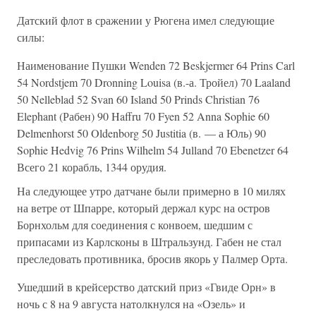
Датский флот в сражении у Рюгена имел следующие
силы:
Наименование Пушки Wenden 72 Beskjermer 64 Prins Carl
54 Nordstjem 70 Dronning Louisa (в.-а. Тройел) 70 Laaland
50 Nelleblad 52 Svan 60 Island 50 Prinds Christian 76
Elephant (Рабен) 90 Haffru 70 Fyen 52 Anna Sophie 60
Delmenhorst 50 Oldenborg 50 Justitia (в. — а Юль) 90
Sophie Hedvig 76 Prins Wilhelm 54 Julland 70 Ebenetzer 64
Всего 21 корабль, 1344 орудия.
На следующее утро датчане были примерно в 10 милях
на ветре от Шпарре, который держал курс на остров
Борнхольм для соединения с конвоем, шедшим с
припасами из Карлсконы в Штральзунд. Габен не стал
преследовать противника, бросив якорь у Палмер Орта.
Ушедший в крейсерство датский приз «Гвиде Орн» в
ночь с 8 на 9 августа натолкнулся на «Озель» и