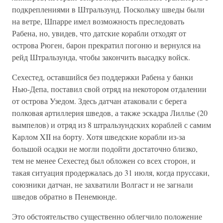
подкреплениями в Штральзунд. Поскольку шведы были
на ветре, Шпарре имел возможность преследовать
Рабена, но, увидев, что датские корабли отходят от
острова Рюген, барон прекратил погоню и вернулся на
рейд Штральзунда, чтобы закончить высадку войск.
Сехестед, оставшийся без поддержки Рабена у банки
Нью-Депа, поставил свой отряд на некотором отдалении
от острова Узедом. Здесь датчан атаковали с берега
полковая артиллерия шведов, а также эскадра Лиллье (20
вымпелов) и отряд из 8 штральзундских кораблей с самим
Карлом XII на борту. Хотя шведские корабли из-за
большой осадки не могли подойти достаточно близко,
тем не менее Сехестед был обложен со всех сторон, и
такая ситуация продержалась до 31 июля, когда пруссаки,
союзники датчан, не захватили Волгаст и не загнали
шведов обратно в Пенемюнде.
Это обстоятельство существенно облегчило положение