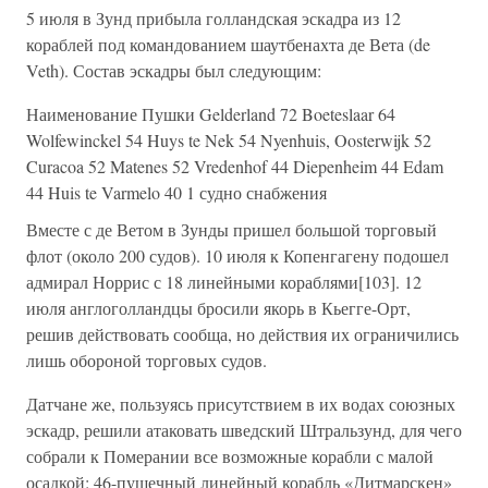
5 июля в Зунд прибыла голландская эскадра из 12
кораблей под командованием шаутбенахта де Вета (de
Veth). Состав эскадры был следующим:
Наименование Пушки Gelderland 72 Boeteslaar 64
Wolfewinckel 54 Huys te Nek 54 Nyenhuis, Oosterwijk 52
Curacoa 52 Matenes 52 Vredenhof 44 Diepenheim 44 Edam
44 Huis te Varmelo 40 1 судно снабжения
Вместе с де Ветом в Зунды пришел большой торговый
флот (около 200 судов). 10 июля к Копенгагену подошел
адмирал Норрис с 18 линейными кораблями[103]. 12
июля англоголландцы бросили якорь в Кьегге-Орт,
решив действовать сообща, но действия их ограничились
лишь обороной торговых судов.
Датчане же, пользуясь присутствием в их водах союзных
эскадр, решили атаковать шведский Штральзунд, для чего
собрали к Померании все возможные корабли с малой
осадкой: 46-пушечный линейный корабль «Дитмарскен»