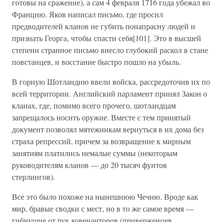
готовы на сражение), а сам 4 февраля 1716 года убежал во
Францию. Яков написал письмо, где просил
предводителей кланов не губить понапрасну людей и
признать Георга, чтобы спасти себя[101]. Это в высшей
степени странное письмо внесло глубокий раскол в стане
повстанцев, и восстание быстро пошло на убыль.
В горную Шотландию ввели войска, рассредоточив их по
всей территории. Английский парламент принял Закон о
кланах, где, помимо всего прочего, шотландцам
запрещалось носить оружие. Вместе с тем принятый
документ позволял мятежникам вернуться в их дома без
страха репрессий, причем за возвращение к мирным
занятиям платились немалые суммы (некоторым
руководителям кланов — до 20 тысяч фунтов
стерлингов).
Все это было похоже на нынешнюю Чечню. Вроде как
мир, бравые сводки с мест, но в то же самое время —
гибнущие от рук ковенанторов (приверженцев