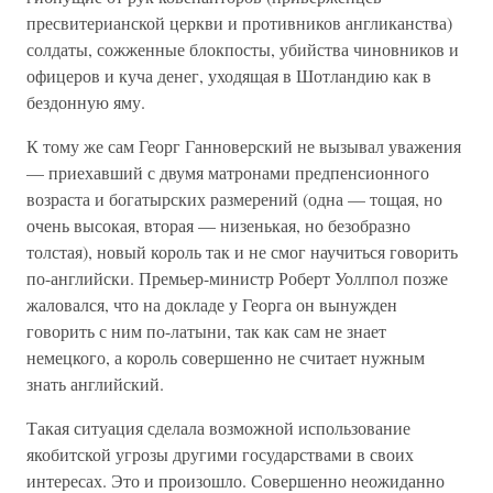
пресвитерианской церкви и противников англиканства)
солдаты, сожженные блокпосты, убийства чиновников и
офицеров и куча денег, уходящая в Шотландию как в
бездонную яму.
К тому же сам Георг Ганноверский не вызывал уважения
— приехавший с двумя матронами предпенсионного
возраста и богатырских размерений (одна — тощая, но
очень высокая, вторая — низенькая, но безобразно
толстая), новый король так и не смог научиться говорить
по-английски. Премьер-министр Роберт Уоллпол позже
жаловался, что на докладе у Георга он вынужден
говорить с ним по-латыни, так как сам не знает
немецкого, а король совершенно не считает нужным
знать английский.
Такая ситуация сделала возможной использование
якобитской угрозы другими государствами в своих
интересах. Это и произошло. Совершенно неожиданно