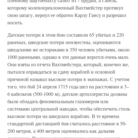
пленному шаутбенахту салют из 7 орудий, а Габель,
которому коленопреклоненный Вахтмейстер протянул
свою шпагу, вернул ее обратно Карлу Гансу и разрешил
носить.
Датские потери в этом бою составили 65 убитых и 220
раненых, шведские потери неизвестны, оцениваются
шведскими же историками в 350 человек убитыми, около
1000 ранеными, однако в эти данные верится очень мало.
Они взяты из отчета Вахтмейстера, который, конечно же,
пытался оправдаться за сдачу кораблей и основной
причиной называл высокие потери в экипажах. С учетом
того, что бой 24 апреля 1715 года шел на расстоянии в 3–
6 кабельтов (500-1000 м), датские артиллеристы должны
были обладать феноменальным глазомером или
системами центральной наводки, чтобы обеспечить столь
высокие потери на шведских кораблях. В те времена
стандартной дистанцией боя считалось расстояние в 50-
200 метров, а 400 метров оценивались как дальняя