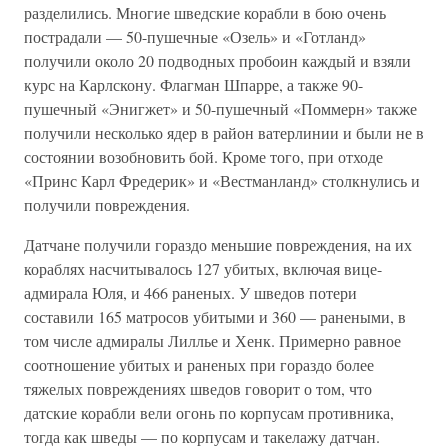
разделились. Многие шведские корабли в бою очень
пострадали — 50-пушечные «Озель» и «Готланд»
получили около 20 подводных пробоин каждый и взяли
курс на Карлскону. Флагман Шпарре, а также 90-
пушечный «Энигжет» и 50-пушечный «Поммерн» также
получили несколько ядер в район ватерлинии и были не в
состоянии возобновить бой. Кроме того, при отходе
«Принс Карл Фредерик» и «Вестманланд» столкнулись и
получили повреждения.
Датчане получили гораздо меньшие повреждения, на их
кораблях насчитывалось 127 убитых, включая вице-
адмирала Юля, и 466 раненых. У шведов потери
составили 165 матросов убитыми и 360 — ранеными, в
том числе адмиралы Лиллье и Хенк. Примерно равное
соотношение убитых и раненых при гораздо более
тяжелых повреждениях шведов говорит о том, что
датские корабли вели огонь по корпусам противника,
тогда как шведы — по корпусам и такелажу датчан.