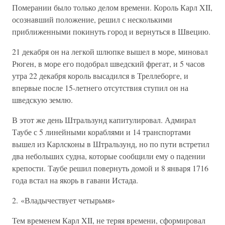
Померании было только делом времени. Король Карл XII,
осознавший положение, решил с несколькими
приближенными покинуть город и вернуться в Швецию.
21 декабря он на легкой шлюпке вышел в море, миновал
Рюген, в море его подобрал шведский фрегат, и 5 часов
утра 22 декабря король высадился в Треллеборге, и
впервые после 15-летнего отсутствия ступил он на
шведскую землю.
В этот же день Штральзунд капитулировал. Адмирал
Таубе с 5 линейными кораблями и 14 транспортами
вышел из Карлсконы в Штральзунд, но по пути встретил
два небольших судна, которые сообщили ему о падении
крепости. Таубе решил повернуть домой и 8 января 1716
года встал на якорь в гавани Истада.
2. «Владычествует четырьмя»
Тем временем Карл XII, не теряя времени, сформировал