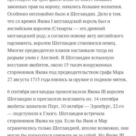
законных прав на корону, начались большие волнения.
Особенно неспокойно было в Шотландии. Дело в том,
что со времен Якова I шотландский король был и
английским королем (Стюарты — это древний
шотландский род), а согласно новому акту английского
парламента, королем Шотландии становился немец.
Многие предводители кланов настаивали тогда на
разрыве унии с Англией. В Шотландии вспыхнуло
восстание якобитов, около 15 тысяч вооруженных
сторонников Якова под предводительством графа Мара
27 августа 1715 года взялись за оружие и подняли мятеж.
6 сентября шотландцы провозгласили Якова III королем
Шотландии и пригласили возглавить их. 14 сентября
якобиты захватили Перт, 10 октября — Эдинбург, 22-го
— подступили к Глазго. Шотландия встречала
сторонников Якова на ура. Если бы Яков и Map
ограничились только Шотландией, вполне возможно, они
могли бы попытаться удержать ее за собой. Но Якову III