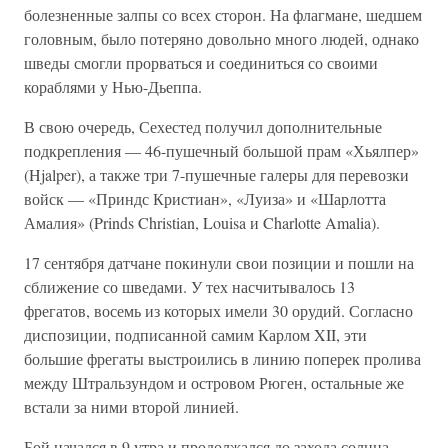
болезненные залпы со всех сторон. На флагмане, шедшем
головным, было потеряно довольно много людей, однако
шведы смогли прорваться и соединиться со своими
кораблями у Нью-Дьеппа.
В свою очередь, Сехестед получил дополнительные
подкрепления — 46-пушечный большой прам «Хьялпер»
(Hjalper), а также три 7-пушечные галеры для перевозки
войск — «Приндс Кристиан», «Луиза» и «Шарлотта
Амалия» (Prinds Christian, Louisa и Charlotte Amalia).
17 сентября датчане покинули свои позиции и пошли на
сближение со шведами. У тех насчитывалось 13
фрегатов, восемь из которых имели 30 орудий. Согласно
диспозиции, подписанной самим Карлом XII, эти
большие фрегаты выстроились в линию поперек пролива
между Штральзундом и островом Рюген, остальные же
встали за ними второй линией.
Бой начался в 9 утра и продолжался до захода солнца.