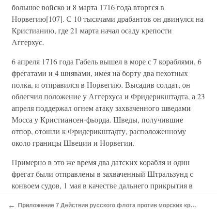
большое войско и 8 марта 1716 года вторгся в
Норвегию[107]. С 10 тысячами драбантов он двинулся на
Кристианию, где 21 марта начал осаду крепости
Аггерхус.
6 апреля 1716 года Габель вышел в море с 7 кораблями, 6
фрегатами и 4 шнявами, имея на борту два пехотных
полка, и отправился в Норвегию. Высадив солдат, он
облегчил положение у Аггерхуса и Фридерикштадта, а 23
апреля поддержал огнем атаку захваченного шведами
Мосса у Кристиансен-фьорда. Шведы, получившие
отпор, отошли к Фридерикштадту, расположенному
около границы Швеции и Норвегии.
Примерно в это же время два датских корабля и один
фрегат были отправлены в захваченный Штральзунд с
конвоем судов, 1 мая в качестве дальнего прикрытия в
море вышел шаутбенахт Каас с 4 кораблями, через день
←
Приложение 7 Действия русского флота против морских крепостей
он соединился с конвоем, но 7 мая его 7 кораблей