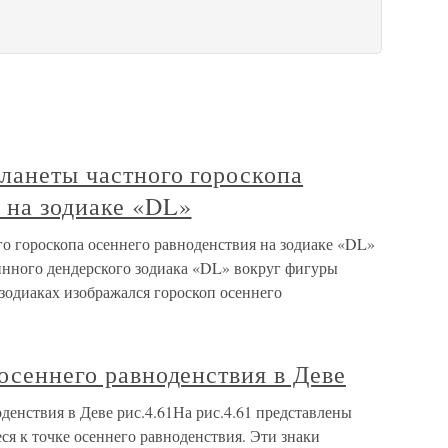
планеты частного гороскопа
 на зодиаке «DL»
го гороскопа осеннего равноденствия на зодиаке «DL»
линного дендерского зодиака «DL» вокруг фигуры
 зодиаках изображался гороскоп осеннего
 осеннего равноденствия в Деве
оденствия в Деве рис.4.61На рис.4.61 представлены
ся к точке осеннего равноденствия. Эти знаки