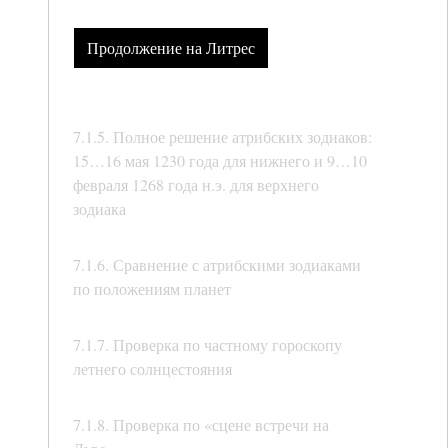
Продолжение на Литрес
7.1.5. Полное решение атрибских зодиаков:
15…16 мая 1230 года для нижнего и 9…10
февраля 1268 года н.э. для верхнего
зодиака
7.1.6. Сравнение с атрибскими зодиаками
по положениям планет
7.1.7. Проверка по частному гороскопу
летнего солнцестояния
7.1.8. Проверка по «сцене встречи на