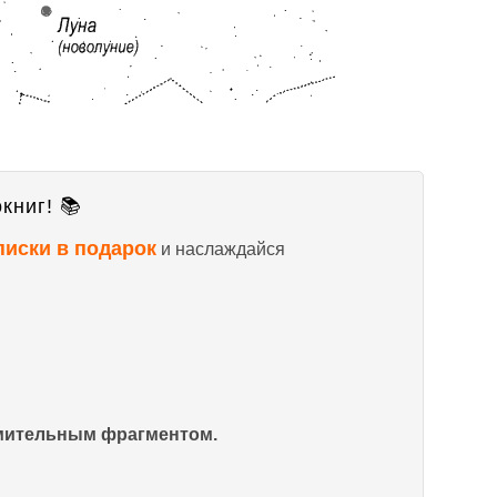
книг! 📚
писки в подарок
и наслаждайся
омительным фрагментом.