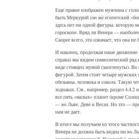
Еще правее изображен мужчина с голо
быть Меркурий (он же египетский «бог 
здесь нет ни одной фигуры, которую 
гороскопе. Вряд ли Венера — наиболее
Скорее всего, это означает, что она не
И наконец, продолжая наше движение п
справа) мы видим символический ряд и
виде стоящих мумий (запеленуты). Во 
фигурой. Затем стоят четыре мужских
обезьяны, человека и сокола. Такую че
зодиаках. См., например, раздел 4.4.2
все пять «малых» планет (кроме Солнца
— во Льве, Деве и Весах. Но это — пр
нам не дает.
В итоге мы получаем из этого частног
Венера не должна быть видна ни во Льв
оказаться невидимой. Видимой в дни о