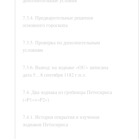
дополнительные условия
7.3.4. Предварительные решения
основного гороскопа
7.3.5. Проверка по дополнительным
условиям
7.3.6. Вывод: на зодиаке «OU» записана
дата 5…8 сентября 1182 г.н.э.
7.4. Два зодиака из гробницы Петосириса
(«P1»+«P2»)
7.4.1. История открытия и изучения
зодиаков Петосириса