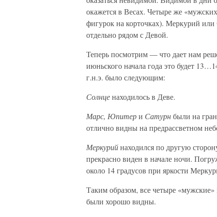
окажется в Весах. Четыре же «мужских
фигурок на корточках). Меркурий или
отдельно рядом с Девой.
Теперь посмотрим — что дает нам реше
июньского начала года это будет 13…1
г.н.э. было следующим:
Солнце
находилось в Деве.
Марс, Юпитер
и
Сатурн
были на гран
отлично видны на предрассветном неб
Меркурий
находился по другую сторон
прекрасно виден в начале ночи. Погру
около 14 градусов при яркости Мерку
Таким образом, все четыре «мужские» 
были хорошо видны.