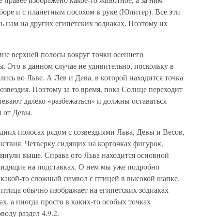
оре и с планетным посохом в руке (Юпитер). Все эти
ь нам на других египетских зодиаках. Поэтому их
вине верхней полосы вокруг точки осеннего
. Это в данном случае не удивительно, поскольку в
ись во Льве. А Лев и Дева, в которой находится точка
озвездия. Поэтому за то время, пока Солнце переходит
спевают далеко «разбежаться» и должны оставаться
и от Девы.
дних полосах рядом с созвездиями Льва, Девы и Весов,
нствия. Четверку сидящих на корточках фигурок,
мянули выше. Справа ото Льва находится основной
сидящие на подставках. О нем мы уже подробно
какой-то сложный символ с птицей в высокой шапке,
я птица обычно изображает на египетских зодиаках
х, а иногда просто в каких-то особых точках
воду раздел 4.9.2.