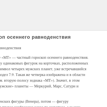
коп осеннего равноденствия
равноденствия
ке «MT» — частный гороскоп осеннего равноденствия.
ку одинаковых фигурок на корточках, расположенных
 символ четырех мужских планет, уже встречавшийся
аздел 7.9. Такая же четверка изображена и в области
м. вторую полосу зодиака «MT»). Значит, в этом
мужские» планеты — Меркурий, Марс, Сатурн и
енских фигуры (Венера), потом — фигуру
правее изображено какое-то животное, а за ним