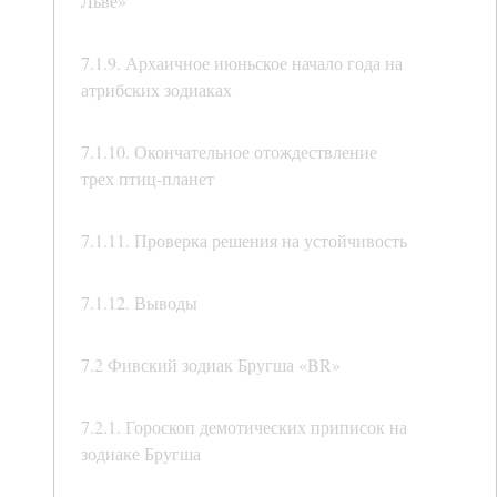
Льве»
7.1.9. Архаичное июньское начало года на
атрибских зодиаках
7.1.10. Окончательное отождествление
трех птиц-планет
7.1.11. Проверка решения на устойчивость
7.1.12. Выводы
7.2 Фивский зодиак Бругша «BR»
7.2.1. Гороскоп демотических приписок на
зодиаке Бругша