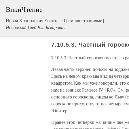
ВикиЧтение
Новая Хронология Египта - II [с иллюстрациями]
Носовский Глеб Владимирович
7.10.5.3. Частный горос
7.10.5.3. Частный гороскоп осеннего 
Левая часть верхней полосы на зодиа
Здесь на левом краю мы видим четвер
квадратом. Как мы уже говорили, это
нам на зодиаке Рамзеса IV «RC». См. р
основного гороскопа, лицом ко Льву (с
гороскопе присутствуют все четыре «
Юпитер.
Правее этой четверки мы видим две ж
«замахивающегося ножом» (Марс). Еще 