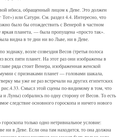
вой ибиса, обращенный лицом к Деве. Это должен
Тот») или Сатурн. См. раздел 4.4. Интересно, что
можно было бы отождествить с Венерой в частном
 яркая планета, — была пропущена «просто так».
 была видна в те дни ни во Льве, ни в Деве.
о зодиаку, возле созвездия Весов (третья полоса
з всех пяти планет. На этот раз они изображены в
главе ряда стоит Венера, изображенная женской
 мумии с признаками планет — головами шакала,
тверку мы уже не раз встречали на других египетских
 и рис.4.33. Смысл этой сцены по-видимому в том, что
 и Луны) собрались по одну сторону от Весов. То есть
ямое следствие основного гороскопа и ничего нового
о гороскопа только одно нетривиальное условие:
е ни в Деве. Если она там находится, то она должна
сеннего равноденствия она может быть только если