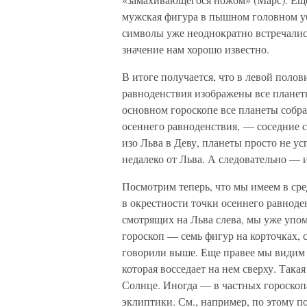
мужская фигура в пышном головном уб
символы уже неоднократно встречалис
значение нам хорошо известно.
В итоге получается, что в левой поло
равноденствия изображены все планеты
основном гороскопе все планеты собрал
осеннего равноденствия, — соседние с
изо Льва в Деву, планеты просто не у
недалеко от Льва. А следовательно — 
Посмотрим теперь, что мы имеем в сре
в окрестности точки осеннего равноде
смотрящих на Льва слева, мы уже упо
гороскоп — семь фигур на корточках, 
говорили выше. Еще правее мы видим 
которая восседает на нем сверху. Така
Солнце. Иногда — в частных гороскопа
эклиптики. См., например, по этому по