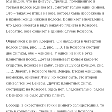
Мы видим, что на фигуру Стрельца, помещенную в
третьей полосе зодиака MT, смотрит только один символ.
Это – такая же птица на козе, которая была изображена и
в правом конце нижней полосы. Возникает впечатление,
что здесь имеется в виду какая-то планета в Козероге.
Вероятно, коза означает в данном случае Козерога.
Обратимся к знаку Козерога. Он находится в четвертой
полосе слева, рис. 1.12, рис. 1.13. На Козерога смотрят
две фигуры, обе – женские. У одной из них в руке
планетный посох. Другая закалывает копьем какое-то
существо, похожее на рыбу, свернувшуюся кольцом, рис.
1.12. Значит, в Козероге была Венера. Вторая женщина,
возможно, означает Луну, но может быть, это второй
символ той же Венеры. Других планетных фигур,
смотрящих на Козерога, здесь нет. Следовательно, рядом
с Венерой не было других планет.
Вообще, в окрестности точки зимнего солнцестояния, то
есть в созвездиях Стрельца, Скорпиона и Козерога,