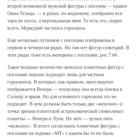
второй возможной мужской фигуры с посохом — правее
Овна-Тельца, — в руках, по-видимому, изображен все-
таки не посох, а вертикальная змея. То есть это, скорее
всего, Меркурий частного гороскопа.
Еще несколько путников с посохами изображены в
первом и четвертом рядах. Но там нет фигур созвездий. В
этих рядах тоже есть женщины с посохами, рис.7.66.
Такое большое количество женских планетных фигур с
посохами хорошо подходит лишь для частных
гороскопов. В которых, как правило, многократно
изображается Венера — поскольку она всегда близка к
Солнцу и яркая. Но для основного гороскопа это не
подходит. В нем должны быть только две «женские» (с
точки зрения египетской астрономической символики)
планеты — Венера и Луна. Но зато — целых пять
«мужских». В итоге согласовать планетные фигуры с
посохами на зодиаке «MT» с каким бы то ни было