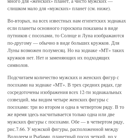
много для «женских» планет, а чисто мужских —
слишком мало для «мужских» планет (см. ниже).
Во-вторых, на всех известных нам египетских зодиаках
если планеты основного гороскопа показаны в виде
путников с посохами, то Солнце и Луна изображаются
по-другому — обычно в виде больших кружков. Для
Луны возможен полумесяц. Но на зодиаке «MT» таких
кружков нет. Нет и заменяющих их подходящих
символов.
Подсчитаем количество мужских и женских фигур с
посохами на зодиаке «MT». В трех средних рядах, где
сосредоточены изображения всех 12-ти зодиакальных
созвездий, мы видим четыре женских фигуры с
посохами: три во втором и одна в четвертом ряду. В то
же время здесь насчитывается только одна или две
мужских фигуры с посохами. Обе — в четвертом ряду,
рис.7.66. У мужской фигуры, расположенной между
Водолеем и Рыбами, планетный посох четкий, но у