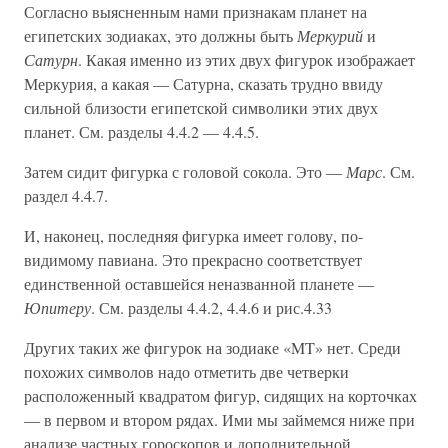
Согласно выясненным нами признакам планет на
египетских зодиаках, это должны быть
Меркурий
и
Сатурн
. Какая именно из этих двух фигурок изображает
Меркурия, а какая — Сатурна, сказать трудно ввиду
сильной близости египетской символики этих двух
планет. См. разделы 4.4.2 — 4.4.5.
Затем сидит фигурка с головой сокола. Это —
Марс
. См.
раздел 4.4.7.
И, наконец, последняя фигурка имеет голову, по-
видимому павиана. Это прекрасно соответствует
единственной оставшейся неназванной планете —
Юпитеру
. См. разделы 4.4.2, 4.4.6 и рис.4.33
Других таких же фигурок на зодиаке «MT» нет. Среди
похожих символов надо отметить две четверки
расположенный квадратом фигур, сидящих на корточках
— в первом и втором рядах. Ими мы займемся ниже при
анализе частных гороскопов и дополнительной