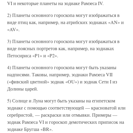
VI и некоторые планеты на зодиаке Рамзеса IV.
2) Планеты основного гороскопа могут изображаться в
виде птиц как, например, на атрибских зодиаках «AN» и
«AV».
3) Планеты основного гороскопа могут изображаться в
виде поясных портретов как, например, на зодиаках
Петосириса «P1» и «P2».
4) Планеты основного гороскопа могут быть указаны
надписями. Таковы, например, зодиаки Рамзеса VII
(«фивский цветной» зодиак «OU») и зодиак Сети I из
Долины царей.
5) Солнце и Луна могут быть указаны на египетском
зодиаке с помощью соответствующей — красноватой или
серебристой, — раскраски или отмывки. Примеры —
зодиак Рамзеса VI и гороскоп демотических приписок на
зодиаке Бругша «BR».