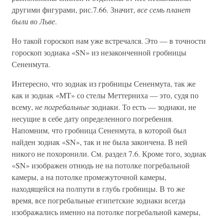
другими фигурами, рис.7.66. Значит,
все семь планет
были во Льве
.
Но такой гороскоп нам уже встречался. Это — в точности
гороскоп зодиака «SN» из незаконченной гробницы
Сененмута.
Интересно, что зодиак из гробницы Сененмута, так же
как и зодиак «MT» со стелы Меттерниха — это, судя по
всему,
не погребальные
зодиаки. То есть — зодиаки, не
несущие в себе дату определенного погребения.
Напомним, что гробница Сененмута, в которой был
найден зодиак «SN», так и не была закончена. В ней
никого не похоронили. См. раздел 7.6. Кроме того, зодиак
«SN» изображен отнюдь не на потолке погребальной
камеры, а на потолке промежуточной камеры,
находящейся на полпути в глубь гробницы. В то же
время, все погребальные египетские зодиаки всегда
изображались именно на потолке погребальной камеры,