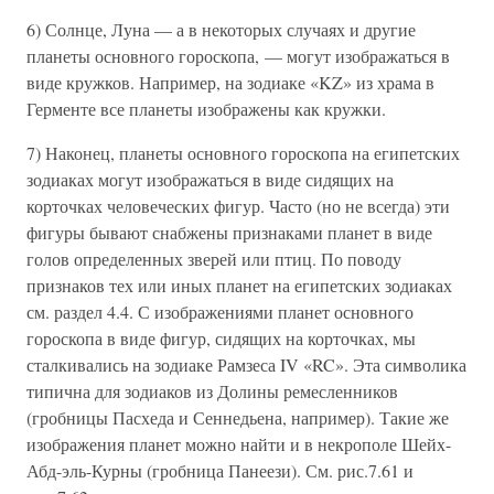
6) Солнце, Луна — а в некоторых случаях и другие
планеты основного гороскопа, — могут изображаться в
виде кружков. Например, на зодиаке «KZ» из храма в
Герменте все планеты изображены как кружки.
7) Наконец, планеты основного гороскопа на египетских
зодиаках могут изображаться в виде сидящих на
корточках человеческих фигур. Часто (но не всегда) эти
фигуры бывают снабжены признаками планет в виде
голов определенных зверей или птиц. По поводу
признаков тех или иных планет на египетских зодиаках
см. раздел 4.4. С изображениями планет основного
гороскопа в виде фигур, сидящих на корточках, мы
сталкивались на зодиаке Рамзеса IV «RC». Эта символика
типична для зодиаков из Долины ремесленников
(гробницы Пасхеда и Сеннедьена, например). Такие же
изображения планет можно найти и в некрополе Шейх-
Абд-эль-Курны (гробница Панеези). См. рис.7.61 и