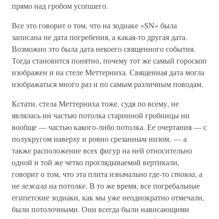
прямо над гробом усопшего.
Все это говорит о том, что на зодиаке «SN» была
записана не дата погребения, а какая-то другая дата.
Возможно это была дата некоего священного события.
Тогда становится понятно, почему тот же самый гороскоп
изображен и на стеле Меттерниха. Священная дата могла
изображаться много раз и по самым различным поводам.
Кстати, стела Меттерниха тоже, судя по всему, не
являлась ни частью потолка старинной гробницы ни
вообще — частью какого-либо потолка. Ее очертания — с
полукругом наверху и ровно срезанным низом, — а
также расположение всех фигур на ней относительно
одной и той же четко проглядываемой вертикали,
говорит о том, что эта плита изначально где-то
стояла
, а
не
лежала
на потолке. В то же время, все погребальные
египетские зодиаки, как мы уже неоднократно отмечали,
были потолочными. Они всегда были нависающими