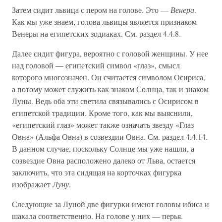
Затем сидит львица с пером на голове. Это —
Венера
.
Как мы уже знаем, голова львицы является признаком
Венеры на египетских зодиаках. См. раздел 4.4.8.
Далее сидит фигура, вероятно с головой женщины. У нее
над головой — египетский символ «глаз», смысл
которого многозначен. Он считается символом Осириса,
а потому может служить как знаком Солнца, так и знаком
Луны. Ведь оба эти светила связывались с Осирисом в
египетской традиции. Кроме того, как мы выяснили,
«египетский глаз» может также означать звезду «Глаз
Овна» (Альфа Овна) в созвездии Овна. См. раздел 4.4.14.
В данном случае, поскольку Солнце мы уже нашли, а
созвездие Овна расположено далеко от Льва, остается
заключить, что эта сидящая на корточках фигурка
изображает
Луну
.
Следующие за Луной две фигурки имеют головы ибиса и
шакала соответственно. На голове у них — перья.