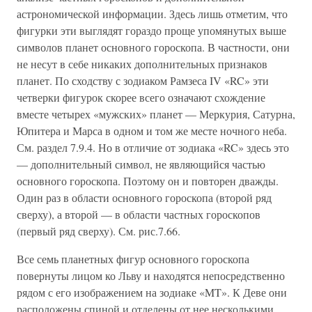
астрономической информации. Здесь лишь отметим, что
фигурки эти выглядят гораздо проще упомянутых выше
символов планет основного гороскопа. В частности, они
не несут в себе никаких дополнительных признаков
планет. По сходству с зодиаком Рамзеса IV «RC» эти
четверки фигурок скорее всего означают схождение
вместе четырех «мужских» планет — Меркурия, Сатурна,
Юпитера и Марса в одном и том же месте ночного неба.
См. раздел 7.9.4. Но в отличие от зодиака «RC» здесь это
— дополнительный символ, не являющийся частью
основного гороскопа. Поэтому он и повторен дважды.
Один раз в области основного гороскопа (второй ряд
сверху), а второй — в области частных гороскопов
(первый ряд сверху). См. рис.7.66.
Все семь планетных фигур основного гороскопа
повернуты лицом ко Льву и находятся непосредственно
рядом с его изображением на зодиаке «MT». К Деве они
расположены спиной и отделены от нее несколькими