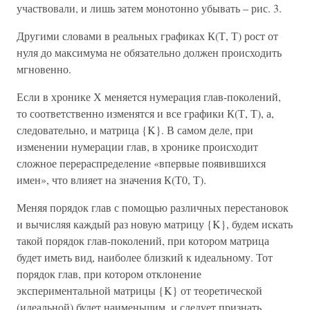
участвовали, и лишь затем монотонно убывать – рис. 3.
Другими словами в реальных графиках К(Т, Т) рост от
нуля до максимума не обязательно должен происходить
мгновенно.
Если в хронике Х меняется нумерация глав-поколений,
то соответственно изменятся и все графики К(Т, Т), а,
следовательно, и матрица {K}. В самом деле, при
изменении нумерации глав, в хронике происходит
сложное перераспределение «впервые появившихся
имен», что влияет на значения К(Т0, Т).
Меняя порядок глав с помощью различных перестановок
и вычисляя каждый раз новую матрицу {K}, будем искать
такой порядок глав-поколений, при котором матрица
будет иметь вид, наиболее близкий к идеальному. Тот
порядок глав, при котором отклонение
экспериментальной матрицы {K} от теоретической
(идеальной) будет наименьшим, и следует признать