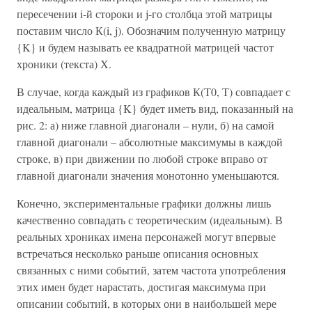
пересечении i-й стороки и j-го столбца этой матрицы
поставим число К(i, j). Обозначим полученную матрицу
{K} и будем называть ее квадратной матрицей частот
хроники (текста) Х.
В случае, когда каждый из графиков К(Т0, Т) совпадает с
идеальным, матрица {K} будет иметь вид, показанный на
рис. 2: а) ниже главной диагонали – нули, б) на самой
главной диагонали – абсолютные максимумы в каждой
строке, в) при движении по любой строке вправо от
главной диагонали значения монотонно уменьшаются.
Конечно, экспериментальные графики должны лишь
качественно совпадать с теоретическим (идеальным). В
реальных хрониках имена персонажей могут впервые
встречаться несколько раньше описания основных
связанных с ними событий, затем частота употребления
этих имен будет нарастать, достигая максимума при
описании событий, в которых они в наибольшей мере