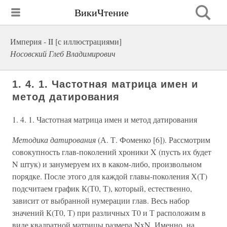
ВикиЧтение
Империя - II [с иллюстрациями]
Носовский Глеб Владимирович
1. 4. 1. Частотная матрица имен и
метод датирования
1. 4. 1. Частотная матрица имен и метод датирования
Методика датирования
(А. Т. Фоменко [6]). Рассмотрим
совокупность глав-поколений хроники X (пусть их будет
N штук) и занумеруем их в каком-либо, произвольном
порядке. После этого для каждой главы-поколения Х(Т)
подсчитаем график К(Т0, Т), который, естественно,
зависит от выбранной нумерации глав. Весь набор
значений К(Т0, Т) при различных Т0 и Т расположим в
виде квадратной матрицы размера NxN. Именно, на