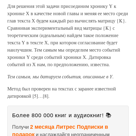
Для решения этой задачи присоединим хронику Y к
хронике Х в качестве новой главы и меняя ее место среди
глав текста Х будем каждый раз вычислять матрицу {K}.
Сравнивая экспериментальный вид матрицы {K} с
теоретическим (идеальным) найдем такое положение
текста Y в тексте Х, при котором согласование будет
наилучшим. Тем самым мы определим место событий
хроники Y среди событий хроники Х. Датировка
событий из Х нам, по предположению, известна.
Тем самым, мы датируем события, описанные в Y
.
Метод был проверен на текстах с заранее известной
датировкой [5]…[8].
Более 800 000 книг и аудиокниг! 📚
2 месяца Литрес Подписки в
Получи
подарок
и наслаждайся неограниченным