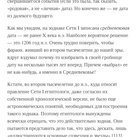
свершившегося события (если это была, так сказать,
«родовая», а не «личная» дата). Но конечно же — не дата
из далекого будущего.
Как мы увидим, на зодиаке Сети I записана
средневековая
дата — не ранее X века н.э. Наиболее вероятное решение
— это 1206 год н.э. Очень трудно поверить, чтобы
фараон, живший во втором тысячелетии до нашей эры,
вдруг вздумал почему-то изобразить в своей гробнице
дату на несколько тысяч лет вперед. Причем «выбрал» ее
не как-нибудь, а именно в Средневековье!
Кстати, во втором тысячелетии до н.э., куда относят
правление Сети I египтологи, даже согласно их
собственной хронологической версии, не было еще
астрономических понятий, необходимых для построения
такого зодиака. Поэтому египтологи вынуждены
всячески отрицать, что это действительно зодиак. Они
пытаются представить дело так, что здесь, дескать, лишь
«иллюстрируются основные созвездия и звезды» [113],