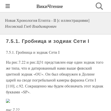
ВикиЧтение
Новая Хронология Египта - II [с иллюстрациями]
Носовский Глеб Владимирович
7.5.1. Гробница и зодиак Сети I
7.5.1. Гробница и зодиак Сети I
На рис.7.22 и рис.Ц31 представлен еще один зодиак того
же типа, что и датированный нами выше фивский
цветной зодиак «OU». Он был обнаружен в Долине
царей на своде погребальной камеры фараона Сети I
[110], c.92. Сокращенно мы будем обозначать этот зодиак
буквами «SP».
рис.7.22