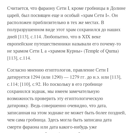
Считается, что фараону Сети I, кроме гробницы в Долине
царей, был посвящен еще и особый «храм Сети I». Он
расположен приблизительно в тех же местах. В
полуразрушенном виде этот храм сохранился до наших
дней [113], с.114. Любопытно, что в XIX веке
европейские путешественники называли его почему-то
не храмом Сети I, а «храмом Курны» (Temple of Qurna)
[113], с.114.
Согласно мнению египтологов, правление Сети I
датируется 1294 (или 1290) — 1279 гг. до н.э. или [113],
с.114; [110], с.92. Но поскольку в его гробнице
сохранился зодиак, мы имеем замечательную
возможность проверить эту египтологическую
датировку. Ведь совершенно очевидно, что дата,
записанная на этом зодиаке не может быть более поздней,
чем сама гробница. Здесь могла быть записана дата
смерти фараона или дата какого-нибудь уже