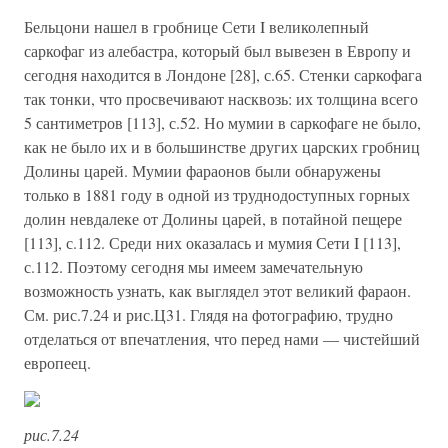
Бельцони нашел в гробнице Сети I великолепный
саркофаг из алебастра, который был вывезен в Европу и
сегодня находится в Лондоне [28], с.65. Стенки саркофага
так тонки, что просвечивают насквозь: их толщина всего
5 сантиметров [113], с.52. Но мумии в саркофаге не было,
как не было их и в большинстве других царских гробниц
Долины царей. Мумии фараонов были обнаружены
только в 1881 году в одной из труднодоступных горных
долин невдалеке от Долины царей, в потайной пещере
[113], с.112. Среди них оказалась и мумия Сети I [113],
с.112. Поэтому сегодня мы имеем замечательную
возможность узнать, как выглядел этот великий фараон.
См. рис.7.24 и рис.Ц31. Глядя на фотографию, трудно
отделаться от впечатления, что перед нами — чистейший
европеец.
рис.7.24