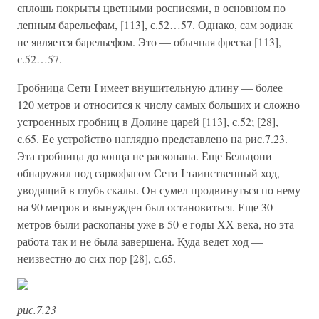
сплошь покрыты цветными росписями, в основном по
лепным барельефам, [113], с.52…57. Однако, сам зодиак
не является барельефом. Это — обычная фреска [113],
с.52…57.
Гробница Сети I имеет внушительную длину — более
120 метров и относится к числу самых больших и сложно
устроенных гробниц в Долине царей [113], с.52; [28],
с.65. Ее устройство наглядно представлено на рис.7.23.
Эта гробница до конца не раскопана. Еще Бельцони
обнаружил под саркофагом Сети I таинственный ход,
уводящий в глубь скалы. Он сумел продвинуться по нему
на 90 метров и вынужден был остановиться. Еще 30
метров были раскопаны уже в 50-е годы XX века, но эта
работа так и не была завершена. Куда ведет ход —
неизвестно до сих пор [28], с.65.
рис.7.23