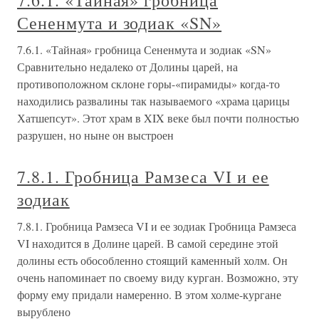
7.6.1. «Тайная» гробница
Сененмута и зодиак «SN»
7.6.1. «Тайная» гробница Сененмута и зодиак «SN»
Сравнительно недалеко от Долины царей, на
противоположном склоне горы-«пирамиды» когда-то
находились развалины так называемого «храма царицы
Хатшепсут». Этот храм в XIX веке был почти полностью
разрушен, но ныне он выстроен
7.8.1. Гробница Рамзеса VI и ее
зодиак
7.8.1. Гробница Рамзеса VI и ее зодиак Гробница Рамзеса
VI находится в Долине царей. В самой середине этой
долины есть обособленно стоящий каменный холм. Он
очень напоминает по своему виду курган. Возможно, эту
форму ему придали намеренно. В этом холме-кургане
вырублено