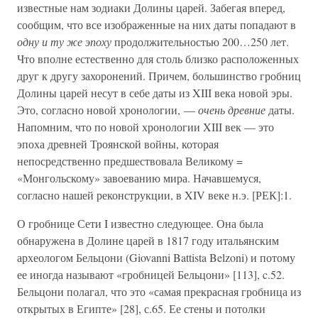
известные нам зодиаки Долины царей. Забегая вперед,
сообщим, что все изображенные на них даты попадают в
одну и ту же эпоху
продолжительностью 200…250 лет.
Что вполне естественно для столь близко расположенных
друг к другу захоронений. Причем, большинство гробниц
Долины царей несут в себе даты из XIII века новой эры.
Это, согласно новой хронологии, —
очень древние
даты.
Напомним, что по новой хронологии XIII век — это
эпоха древней Троянской войны, которая
непосредственно предшествовала Великому =
«Монгольскому» завоеванию мира. Начавшемуся,
согласно нашей реконструкции, в XIV веке н.э. [РЕК]:1.
О гробнице Сети I известно следующее. Она была
обнаружена в Долине царей в 1817 году итальянским
археологом Бельцони (Giovanni Battista Belzoni) и потому
ее иногда называют «гробницей Бельцони» [113], c.52.
Бельцони полагал, что это «самая прекрасная гробница из
открытых в Египте» [28], с.65. Ее стены и потолки