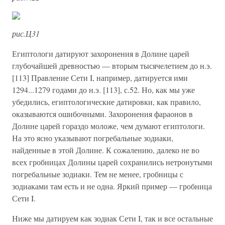
рис.Ц31
Египтологи датируют захоронения в Долине царей
глубочайшей древностью — вторым тысячелетием до н.э.
[113] Правление Сети I, например, датируется ими
1294...1279 годами до н.э. [113], с.52. Но, как мы уже
убедились, египтологические датировки, как правило,
оказываются ошибочными. Захоронения фараонов в
Долине царей гораздо моложе, чем думают египтологи.
На это ясно указывают погребальные зодиаки,
найденные в этой Долине. К сожалению, далеко не во
всех гробницах Долины царей сохранились нетронутыми
погребальные зодиаки. Тем не менее, гробницы с
зодиаками там есть и не одна. Яркий пример — гробница
Сети I.
Ниже мы датируем как зодиак Сети I, так и все остальные